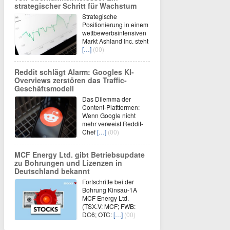
strategischer Schritt für Wachstum
Strategische
Positionierung in einem
wettbewerbsintensiven
Markt Ashland Inc. steht
[…]
(00)
Reddit schlägt Alarm: Googles KI-
Overviews zerstören das Traffic-
Geschäftsmodell
Das Dilemma der
Content-Plattformen:
Wenn Google nicht
mehr verweist Reddit-
Chef
[…]
(00)
MCF Energy Ltd. gibt Betriebsupdate
zu Bohrungen und Lizenzen in
Deutschland bekannt
Fortschritte bei der
Bohrung Kinsau-1A
MCF Energy Ltd.
(TSX.V: MCF; FWB:
DC6; OTC:
[…]
(00)