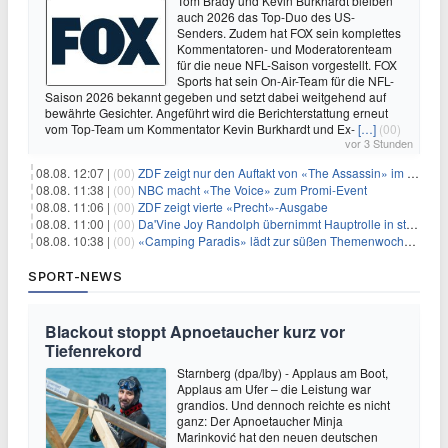
Tom Brady und Kevin Burkhardt bleiben
auch 2026 das Top-Duo des US-
Senders. Zudem hat FOX sein komplettes
Kommentatoren- und Moderatorenteam
für die neue NFL-Saison vorgestellt. FOX
Sports hat sein On-Air-Team für die NFL-
Saison 2026 bekannt gegeben und setzt dabei weitgehend auf
bewährte Gesichter. Angeführt wird die Berichterstattung erneut
vom Top-Team um Kommentator Kevin Burkhardt und Ex-
[…]
(00)
vor 3 Stunden
08.08. 12:07 |
(00)
ZDF zeigt nur den Auftakt von «The Assassin» im Fernsehen
08.08. 11:38 |
(00)
NBC macht «The Voice» zum Promi-Event
08.08. 11:06 |
(00)
ZDF zeigt vierte «Precht»-Ausgabe
08.08. 11:00 |
(00)
Da'Vine Joy Randolph übernimmt Hauptrolle in starbesetzter schwarzer Komödie
08.08. 10:38 |
(00)
«Camping Paradis» lädt zur süßen Themenwoche ein
SPORT-NEWS
Blackout stoppt Apnoetaucher kurz vor
Tiefenrekord
Starnberg (dpa/lby) - Applaus am Boot,
Applaus am Ufer – die Leistung war
grandios. Und dennoch reichte es nicht
ganz: Der Apnoetaucher Minja
Marinković hat den neuen deutschen