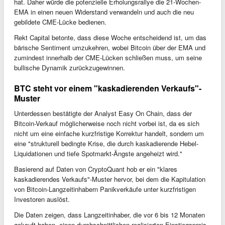
hat. Daher würde die potenzielle Erholungsrallye die 21-Wochen-
EMA in einen neuen Widerstand verwandeln und auch die neu
gebildete CME-Lücke bedienen.
Rekt Capital betonte, dass diese Woche entscheidend ist, um das
bärische Sentiment umzukehren, wobei Bitcoin über der EMA und
zumindest innerhalb der CME-Lücken schließen muss, um seine
bullische Dynamik zurückzugewinnen.
BTC steht vor einem "kaskadierenden Verkaufs"-
Muster
Unterdessen bestätigte der Analyst Easy On Chain, dass der
Bitcoin-Verkauf möglicherweise noch nicht vorbei ist, da es sich
nicht um eine einfache kurzfristige Korrektur handelt, sondern um
eine "strukturell bedingte Krise, die durch kaskadierende Hebel-
Liquidationen und tiefe Spotmarkt-Ängste angeheizt wird."
Basierend auf Daten von CryptoQuant hob er ein "klares
kaskadierendes Verkaufs"-Muster hervor, bei dem die Kapitulation
von Bitcoin-Langzeitinhabern Panikverkäufe unter kurzfristigen
Investoren auslöst.
Die Daten zeigen, dass Langzeitinhaber, die vor 6 bis 12 Monaten
gekauft haben, einen durchschnittlichen realisierten Einstiegspreis