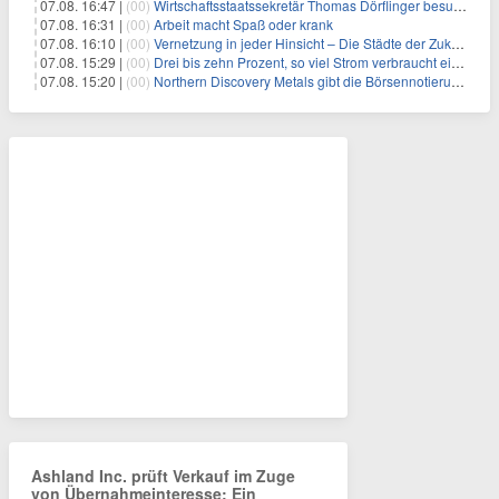
07.08. 16:47 |
(00)
Wirtschaftsstaatssekretär Thomas Dörflinger besucht Handwerksbetrieb im Kammerbezirk Freiburg
07.08. 16:31 |
(00)
Arbeit macht Spaß oder krank
07.08. 16:10 |
(00)
Vernetzung in jeder Hinsicht – Die Städte der Zukunft sind grün-blau
07.08. 15:29 |
(00)
Drei bis zehn Prozent, so viel Strom verbraucht ein Aufzug im Gebäude
07.08. 15:20 |
(00)
Northern Discovery Metals gibt die Börsennotierung an der Frankfurter Wertpapierbörse bekannt
Ashland Inc. prüft Verkauf im Zuge
von Übernahmeinteresse: Ein