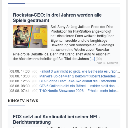
Rockstar-CEO: In drei Jahren werden alle
Spiele gestreamt
Seit Sony Anfang Juli das Ende der Disc-
Produktion für PlayStation angekündigt
hat, diskutieren Fans weltweit heftig über
Eigentumsrechte und die langfristige
Bewahrung von Videospielen. Allerdings
trat schon eine Woche zuvor Rockstar
eine große Debatte los. Denn mit Grand Theft Auto VI erscheint
der höchstwahrscheinlich größte Titel des Jahres
[…]
(00)
vor 30 Minuten
08.08. 14:00 |
(00)
Fallout 3 war nicht so groß, wie Bethesda es ursprünglich wollte
08.08. 13:30 |
(00)
Marvel’s Spider-Man 2 bekommt überraschendes PS5-Update mit gewünschter Komfortfunktion
08.08. 12:56 |
(00)
GTA 6 ohne Disc: Take-Two erklärt die Entscheidung für Download-Codes
08.08. 08:30 |
(00)
GTA 6 Online bleibt ein Rätsel – Insider stellt das neue Gerücht klar
08.08. 07:41 |
(00)
THQ Nordic Showcase 2026 – Erhaltet mehr Informationen
KINO/TV-NEWS
FOX setzt auf Kontinuität bei seiner NFL-
Berichterstattung