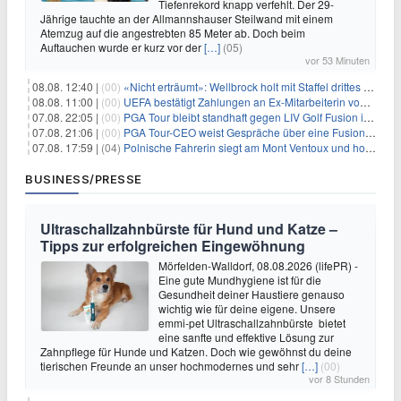
Tiefenrekord knapp verfehlt. Der 29-
Jährige tauchte an der Allmannshauser Steilwand mit einem
Atemzug auf die angestrebten 85 Meter ab. Doch beim
Auftauchen wurde er kurz vor der
[…]
(05)
vor 53 Minuten
08.08. 12:40 |
(00)
«Nicht erträumt»: Wellbrock holt mit Staffel drittes EM-Gold
08.08. 11:00 |
(00)
UEFA bestätigt Zahlungen an Ex-Mitarbeiterin von Infantino
07.08. 22:05 |
(00)
PGA Tour bleibt standhaft gegen LIV Golf Fusion in einem sich wandelnden Sportumfeld
07.08. 21:06 |
(00)
PGA Tour-CEO weist Gespräche über eine Fusion mit LIV Golf zurück und bekräftigt die Wettbewerbslandschaft
07.08. 17:59 |
(04)
Polnische Fahrerin siegt am Mont Ventoux und holt Tour-Gelb
BUSINESS/PRESSE
Ultraschallzahnbürste für Hund und Katze –
Tipps zur erfolgreichen Eingewöhnung
Mörfelden-Walldorf, 08.08.2026 (lifePR) -
Eine gute Mundhygiene ist für die
Gesundheit deiner Haustiere genauso
wichtig wie für deine eigene. Unsere
emmi-pet Ultraschallzahnbürste bietet
eine sanfte und effektive Lösung zur
Zahnpflege für Hunde und Katzen. Doch wie gewöhnst du deine
tierischen Freunde an unser hochmodernes und sehr
[…]
(00)
vor 8 Stunden