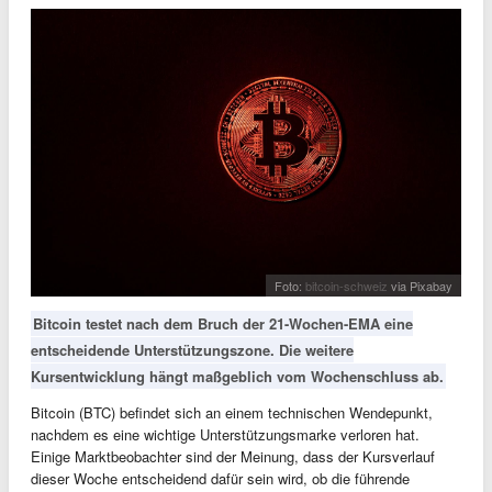
Foto:
bitcoin-schweiz
via Pixabay
Bitcoin testet nach dem Bruch der 21-Wochen-EMA eine
entscheidende Unterstützungszone. Die weitere
Kursentwicklung hängt maßgeblich vom Wochenschluss ab.
Bitcoin (BTC) befindet sich an einem technischen Wendepunkt,
nachdem es eine wichtige Unterstützungsmarke verloren hat.
Einige Marktbeobachter sind der Meinung, dass der Kursverlauf
dieser Woche entscheidend dafür sein wird, ob die führende