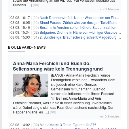
sowie die Annäherung an die AfD vor. "Wir verlassen deshalb das
Bündnis
[…]
(00)
vor 2 Minuten
08.08. 16:17 |
(00)
Nach Drohnenvorfall: Neuer Wachposten am Flughafen
08.08. 16:05 |
(00)
Street Parade: Zürich wird zur riesigen Tanzfläche
08.08. 15:46 |
(00)
Bestimmte Vereine sollen höhere Steuern zahlen
08.08. 15:34 |
(02)
Bulgarien: Drohne in Nähe von wichtiger Gaspipeline explodiert
08.08. 15:03 |
(01)
2. Bundesliga: Braunschweig schießt Magdeburg ab
BOULEVARD-NEWS
Anna-Maria Ferchichi und Bushido:
Seitensprung wäre kein Trennungsgrund
(BANG) - Anna-Maria Ferchichi würde
Fremdgehen verzeihen – woanders zieht
sie jedoch eine klare Grenze.
Gemeinsam mit Ehemann Bushido
sprach die Influencerin in ihrem Podcast
'Im Bett mit Anna-Maria und Anis
Ferchichi' darüber, was für sie in einer Beziehung unverzeihlich
wäre. Dabei zeigte sich das Paar überraschend nachsichtig. Der
Rapper erklärte, es
[…]
(00)
vor 5 Stunden
08.08. 14:02 |
(02)
MediaMarkt: 3 Tonie-Figuren für 37€