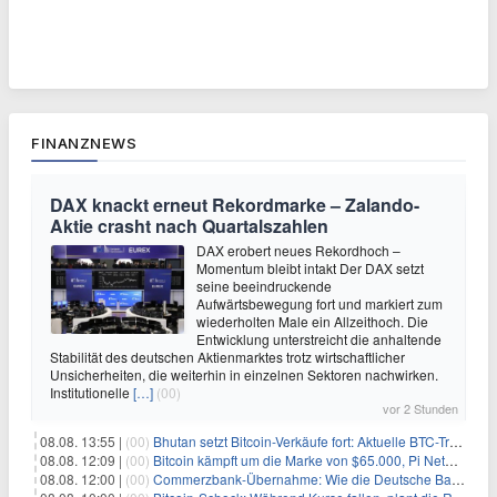
FINANZNEWS
DAX knackt erneut Rekordmarke – Zalando-
Aktie crasht nach Quartalszahlen
DAX erobert neues Rekordhoch –
Momentum bleibt intakt Der DAX setzt
seine beeindruckende
Aufwärtsbewegung fort und markiert zum
wiederholten Male ein Allzeithoch. Die
Entwicklung unterstreicht die anhaltende
Stabilität des deutschen Aktienmarktes trotz wirtschaftlicher
Unsicherheiten, die weiterhin in einzelnen Sektoren nachwirken.
Institutionelle
[…]
(00)
vor 2 Stunden
08.08. 13:55 |
(00)
Bhutan setzt Bitcoin-Verkäufe fort: Aktuelle BTC-Transaktionen
08.08. 12:09 |
(00)
Bitcoin kämpft um die Marke von $65.000, Pi Network gewinnt an Unterstützung
08.08. 12:00 |
(00)
Commerzbank-Übernahme: Wie die Deutsche Bank im Schatten zum großen Gewinner wird