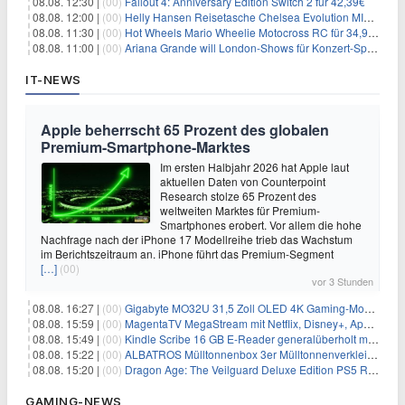
08.08. 12:30 |
(00)
Fallout 4: Anniversary Edition Switch 2 für 42,39€
08.08. 12:00 |
(00)
Helly Hansen Reisetasche Chelsea Evolution MID 54L für 29,99€
08.08. 11:30 |
(00)
Hot Wheels Mario Wheelie Motocross RC für 34,99€
08.08. 11:00 |
(00)
Ariana Grande will London-Shows für Konzert-Special filmen
IT-NEWS
Apple beherrscht 65 Prozent des globalen
Premium-Smartphone-Marktes
Im ersten Halbjahr 2026 hat Apple laut
aktuellen Daten von Counterpoint
Research stolze 65 Prozent des
weltweiten Marktes für Premium-
Smartphones erobert. Vor allem die hohe
Nachfrage nach der iPhone 17 Modellreihe trieb das Wachstum
im Berichtszeitraum an. iPhone führt das Premium-Segment
[…]
(00)
vor 3 Stunden
08.08. 16:27 |
(00)
Gigabyte MO32U 31,5 Zoll OLED 4K Gaming-Monitor für 549€
08.08. 15:59 |
(00)
MagentaTV MegaStream mit Netflix, Disney+, Apple TV+ & RTL+ für 30€/Monat (effektiv 20,83€/Monat)
08.08. 15:49 |
(00)
Kindle Scribe 16 GB E-Reader generalüberholt mit Eingabestift für 197,99€
08.08. 15:22 |
(00)
ALBATROS Mülltonnenbox 3er Mülltonnenverkleidung aus Metall für 577,15€
08.08. 15:20 |
(00)
Dragon Age: The Veilguard Deluxe Edition PS5 Rollenspiel für 13,76€
GAMING-NEWS