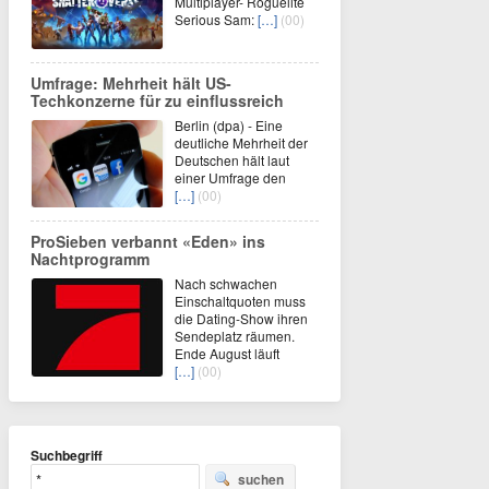
Multiplayer- Roguelite
Serious Sam:
[…]
(00)
Umfrage: Mehrheit hält US-
Techkonzerne für zu einflussreich
Berlin (dpa) - Eine
deutliche Mehrheit der
Deutschen hält laut
einer Umfrage den
[…]
(00)
ProSieben verbannt «Eden» ins
Nachtprogramm
Nach schwachen
Einschaltquoten muss
die Dating-Show ihren
Sendeplatz räumen.
Ende August läuft
[…]
(00)
Suchbegriff
suchen