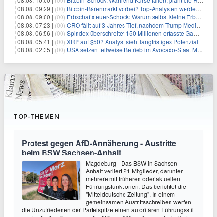
08.08. 10:00 |
(00)
Bitcoin-Schock: Während Kurse fallen, plant die Regierung die Steuer-Bombe
08.08. 09:29 |
(00)
Bitcoin-Bärenmarkt vorbei? Top-Analysten werden optimistisch, aber die Geschichte sagt etwas anderes
08.08. 09:00 |
(00)
Erbschaftsteuer-Schock: Warum selbst kleine Erbschaften den Fiskus Millionen kosten
08.08. 07:23 |
(00)
CRO fällt auf 3-Jahres-Tief, nachdem Trump Media zwei große Crypto.com-Deals storniert
08.08. 06:56 |
(00)
Spindex überschreitet 150 Millionen erfasste Gaming-Ereignisse in Echtzeit-Datenpipeline
08.08. 05:41 |
(00)
XRP auf $50? Analyst sieht langfristiges Potenzial
08.08. 02:35 |
(00)
USA setzen teilweise Betrieb im Avocado-Staat Michoacán in Mexiko wieder in Gang
TOP-THEMEN
Protest gegen AfD-Annäherung - Austritte
beim BSW Sachsen-Anhalt
Magdeburg - Das BSW in Sachsen-
Anhalt verliert 21 Mitglieder, darunter
mehrere mit früheren oder aktuellen
Führungsfunktionen. Das berichtet die
"Mitteldeutsche Zeitung". In einem
gemeinsamen Austrittsschreiben werfen
die Unzufriedenen der Parteispitze einen autoritären Führungsstil