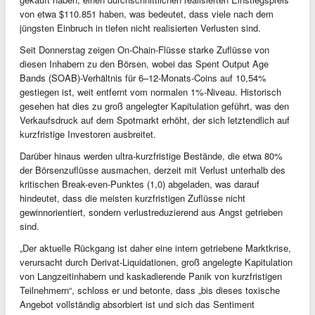
von etwa $110.851 haben, was bedeutet, dass viele nach dem
jüngsten Einbruch in tiefen nicht realisierten Verlusten sind.
Seit Donnerstag zeigen On-Chain-Flüsse starke Zuflüsse von
diesen Inhabern zu den Börsen, wobei das Spent Output Age
Bands (SOAB)-Verhältnis für 6–12-Monats-Coins auf 10,54%
gestiegen ist, weit entfernt vom normalen 1%-Niveau. Historisch
gesehen hat dies zu groß angelegter Kapitulation geführt, was den
Verkaufsdruck auf dem Spotmarkt erhöht, der sich letztendlich auf
kurzfristige Investoren ausbreitet.
Darüber hinaus werden ultra-kurzfristige Bestände, die etwa 80%
der Börsenzuflüsse ausmachen, derzeit mit Verlust unterhalb des
kritischen Break-even-Punktes (1,0) abgeladen, was darauf
hindeutet, dass die meisten kurzfristigen Zuflüsse nicht
gewinnorientiert, sondern verlustreduzierend aus Angst getrieben
sind.
„Der aktuelle Rückgang ist daher eine intern getriebene Marktkrise,
verursacht durch Derivat-Liquidationen, groß angelegte Kapitulation
von Langzeitinhabern und kaskadierende Panik von kurzfristigen
Teilnehmern“, schloss er und betonte, dass „bis dieses toxische
Angebot vollständig absorbiert ist und sich das Sentiment