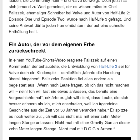
leaken, die Community hofft – und Valve schweigt. Doch jetzt hat
sich jemand zu Wort gemeldet, der es wissen müsste: Chet
Faliszek, ehemaliger Schreiber bei Valve und Autor von Half-Life 2:
Episode One und Episode Two, wurde nach Half-Life 3 gefragt. Und
seine Antwort dürfte jeden Fan ernüchtern, der auf eine schnelle
Enthüllung hofft.
Ein Autor, der vor dem eigenen Erbe
zurückschreckt
In einem YouTube-Shorts-Video reagierte Faliszek auf einen
Kommentar, der behauptete, die Entwicklung von
Half-Life 3
sei für
Valve doch ein Kinderspiel – schließlich „könnte die Handlung
überall hingehen“. Faliszeks Reaktion fiel alles andere als
begeistert aus. „Wenn mich Leute fragen, ob ich das nicht machen
will – nein! Ich will fast nie etwas anfassen, das bereits eine
Vorgeschichte hat“, erklärte er. „Ich will nicht, dass Leute, die sich
besser erinnern als ich, mich anschreien, weil ich irgendeine
Geschichte aus der Zeit vor 50 Jahren verändert habe.“ Er spitzte
es noch weiter zu: „Ich will das nicht mal mit einer zehn Meter
langen Stange anfassen. Nicht mal mit einer Gravity Gun an dieser
zehn Meter langen Stange. Nicht mal mit D.O.G.s Armen.“