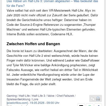
Das Rätsel um Half-Life 3: Domain abgelaufen – Was bedeutet das
für die Fans?
Valve selbst hat sich seit dem VR-Meisterwerk Half-Life: Alyx im
Jahr 2020 nicht mehr offiziell zur Zukunft der Serie geäußert. Dafür
brodelt die Gerüchteküche umso heftiger: Dataminer haben im
Code der Source-2-Engine Referenzen zu sogenannten „Thumper
Machines“ und weiteren Half-Life-typischen Elementen gefunden.
Interne Builds sollen existieren, Codename HLX.
Zwischen Hoffen und Bangen
Die Ironie ist kaum zu überbieten: Ausgerechnet der Mann, der die
Geschichte von Half-Life 2 einst weiterschrieb, würde heute keinen
Finger mehr dafür krümmen. Und während Leaker wie GabeFollower
und Tyler McVicker eine baldige Ankündigung prophezeien, zeigt
Faliszeks Aussage, wie verflixt heikel ein dritter Teil in Wirklichkeit
ist. Jeder erdenkliche Handlungsstrang würde unter der Lupe der
treuesten Fangemeinde der Welt zerlegt werden. Und am Ende
bleibt die Frage, die sich jeder stellt.
Gaming / Half-Life / Half-Life 3 / Valve / Chet Faliszek /
Spieleentwicklung / Lore
[pixelcritics.com]
·
19.05.2026
·
09:00 Uhr