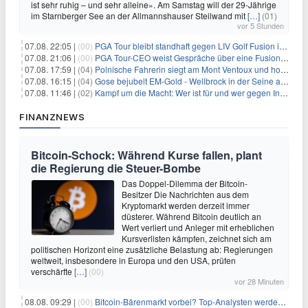
ist sehr ruhig – und sehr alleine». Am Samstag will der 29-Jährige
im Starnberger See an der Allmannshauser Steilwand mit
[…]
(01)
vor 5 Stunden
07.08. 22:05 |
(00)
PGA Tour bleibt standhaft gegen LIV Golf Fusion in einem sich wandelnden Sportumfeld
07.08. 21:06 |
(00)
PGA Tour-CEO weist Gespräche über eine Fusion mit LIV Golf zurück und bekräftigt die Wettbewerbslandschaft
07.08. 17:59 |
(04)
Polnische Fahrerin siegt am Mont Ventoux und holt Tour-Gelb
07.08. 16:15 |
(04)
Gose bejubelt EM-Gold - Wellbrock in der Seine ausgebremst
07.08. 11:46 |
(02)
Kampf um die Macht: Wer ist für und wer gegen Infantino?
FINANZNEWS
Bitcoin-Schock: Während Kurse fallen, plant
die Regierung die Steuer-Bombe
Das Doppel-Dilemma der Bitcoin-
Besitzer Die Nachrichten aus dem
Kryptomarkt werden derzeit immer
düsterer. Während Bitcoin deutlich an
Wert verliert und Anleger mit erheblichen
Kursverlisten kämpfen, zeichnet sich am
politischen Horizont eine zusätzliche Belastung ab: Regierungen
weltweit, insbesondere in Europa und den USA, prüfen
verschärfte
[…]
(00)
vor 28 Minuten
08.08. 09:29 |
(00)
Bitcoin-Bärenmarkt vorbei? Top-Analysten werden optimistisch, aber die Geschichte sagt etwas anderes