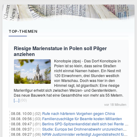
TOP-THEMEN
Riesige Marienstatue in Polen soll Pilger
anziehen
Konotopie (dpa) - Das Dorf Konotopie in
Polen ist so klein, dass seine Straßen
nicht einmal Namen haben. Ein Nest mit
120 Einwohnern, drei Stunden westlich
von Warschau. Doch was hier in den
Himmel ragt, ist gigantisch: Eine riesige
Marienfigur erhebt sich zwischen Weizen- und Gerstenfeldern.
Das neue Bauwerk hat eine Gesamthöhe von mehr als 55 Metern.
[…]
(00)
vor 18 Minuten
08.08. 10:00 |
(02)
Rufe nach härterem Vorgehen gegen China
08.08. 09:56 |
(03)
Familienzuschläge für Beamte kosten Milliarden
08.08. 09:47 |
(01)
Berlins SPD-Spitzenkandidat stellt sich bei Rente mit 63 quer
08.08. 09:37 |
(00)
Studie: Europa bei Drohnenabwehr unzureichend vorbereitet
08.08. 09:27 |
(06)
NRW-Justizminister verteidigt Jugendstrafrecht für Heranwachsende