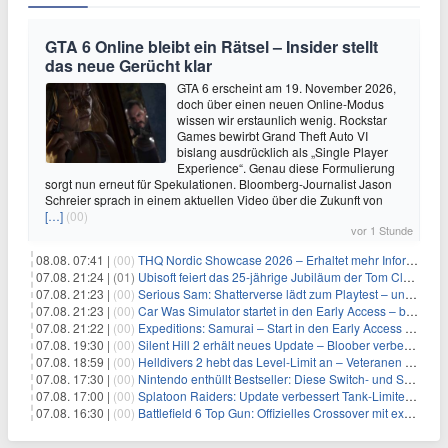
GTA 6 Online bleibt ein Rätsel – Insider stellt
das neue Gerücht klar
GTA 6 erscheint am 19. November 2026,
doch über einen neuen Online-Modus
wissen wir erstaunlich wenig. Rockstar
Games bewirbt Grand Theft Auto VI
bislang ausdrücklich als „Single Player
Experience“. Genau diese Formulierung
sorgt nun erneut für Spekulationen. Bloomberg-Journalist Jason
Schreier sprach in einem aktuellen Video über die Zukunft von
[…]
(00)
vor 1 Stunde
08.08. 07:41 |
(00)
THQ Nordic Showcase 2026 – Erhaltet mehr Informationen
07.08. 21:24 |
(01)
Ubisoft feiert das 25-jährige Jubiläum der Tom Clancy’s Ghost Recon-Reihe
07.08. 21:23 |
(00)
Serious Sam: Shatterverse lädt zum Playtest – und erscheint schon bald!
07.08. 21:23 |
(00)
Car Was Simulator startet in den Early Access – bald gehts los!
07.08. 21:22 |
(00)
Expeditions: Samurai – Start in den Early Access ab heute im feudalen Japan
07.08. 19:30 |
(00)
Silent Hill 2 erhält neues Update – Bloober verbessert Grafik und Performance
07.08. 18:59 |
(00)
Helldivers 2 hebt das Level-Limit an – Veteranen können endlich weiter aufsteigen
07.08. 17:30 |
(00)
Nintendo enthüllt Bestseller: Diese Switch- und Switch-2-Spiele verkaufen sich am besten
07.08. 17:00 |
(00)
Splatoon Raiders: Update verbessert Tank-Limiter und behebt Bugs
07.08. 16:30 |
(00)
Battlefield 6 Top Gun: Offizielles Crossover mit exklusiven Inhalten angekündigt