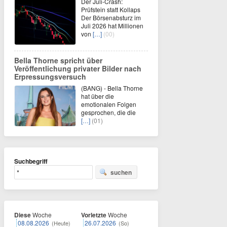
Der Juli-Crash:
Prüfstein statt Kollaps
Der Börsenabsturz im
Juli 2026 hat Millionen
von
[…]
(00)
Bella Thorne spricht über
Veröffentlichung privater Bilder nach
Erpressungsversuch
(BANG) - Bella Thorne
hat über die
emotionalen Folgen
gesprochen, die die
[…]
(01)
Suchbegriff
suchen
Diese
Woche
Vorletzte
Woche
08.08.2026
26.07.2026
(Heute)
(So)