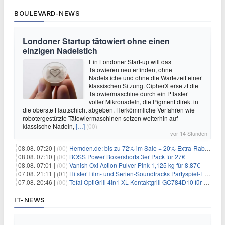
BOULEVARD-NEWS
Londoner Startup tätowiert ohne einen
einzigen Nadelstich
Ein Londoner Start-up will das
Tätowieren neu erfinden, ohne
Nadelstiche und ohne die Wartezeit einer
klassischen Sitzung. CipherX ersetzt die
Tätowiermaschine durch ein Pflaster
voller Mikronadeln, die Pigment direkt in
die oberste Hautschicht abgeben. Herkömmliche Verfahren wie
robotergestützte Tätowiermaschinen setzen weiterhin auf
klassische Nadeln,
[…]
(00)
vor 14 Stunden
08.08. 07:20 |
(00)
Hemden.de: bis zu 72% im Sale + 20% Extra-Rabatt dank Gutschein
08.08. 07:10 |
(00)
BOSS Power Boxershorts 3er Pack für 27€
08.08. 07:01 |
(00)
Vanish Oxi Action Pulver Pink 1,125 kg für 8,87€
07.08. 21:11 |
(01)
Hitster Film- und Serien-Soundtracks Partyspiel-Erweiterung für 6,99€
07.08. 20:46 |
(00)
Tefal OptiGrill 4in1 XL Kontaktgrill GC784D10 für 239,99€
IT-NEWS