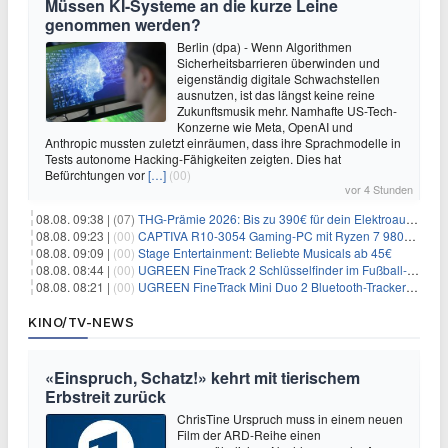
Müssen KI-Systeme an die kurze Leine
genommen werden?
Berlin (dpa) - Wenn Algorithmen
Sicherheitsbarrieren überwinden und
eigenständig digitale Schwachstellen
ausnutzen, ist das längst keine reine
Zukunftsmusik mehr. Namhafte US-Tech-
Konzerne wie Meta, OpenAI und
Anthropic mussten zuletzt einräumen, dass ihre Sprachmodelle in
Tests autonome Hacking-Fähigkeiten zeigten. Dies hat
Befürchtungen vor
[…]
(00)
vor 4 Stunden
08.08. 09:38 |
(07)
THG-Prämie 2026: Bis zu 390€ für dein Elektroauto mit geld-fuer-eAuto.de
08.08. 09:23 |
(00)
CAPTIVA R10-3054 Gaming-PC mit Ryzen 7 9800X3D und RTX 5080 für 2.599€
08.08. 09:09 |
(00)
Stage Entertainment: Beliebte Musicals ab 45€
08.08. 08:44 |
(00)
UGREEN FineTrack 2 Schlüsselfinder im Fußball-Design für 10,98€
08.08. 08:21 |
(00)
UGREEN FineTrack Mini Duo 2 Bluetooth-Tracker 4er-Pack für 28,99€
KINO/TV-NEWS
«Einspruch, Schatz!» kehrt mit tierischem
Erbstreit zurück
ChrisTine Urspruch muss in einem neuen
Film der ARD-Reihe einen