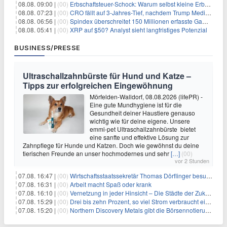
08.08. 09:00 |
(00)
Erbschaftsteuer-Schock: Warum selbst kleine Erbschaften den Fiskus Millionen kosten
08.08. 07:23 |
(00)
CRO fällt auf 3-Jahres-Tief, nachdem Trump Media zwei große Crypto.com-Deals storniert
08.08. 06:56 |
(00)
Spindex überschreitet 150 Millionen erfasste Gaming-Ereignisse in Echtzeit-Datenpipeline
08.08. 05:41 |
(00)
XRP auf $50? Analyst sieht langfristiges Potenzial
BUSINESS/PRESSE
Ultraschallzahnbürste für Hund und Katze –
Tipps zur erfolgreichen Eingewöhnung
Mörfelden-Walldorf, 08.08.2026 (lifePR) -
Eine gute Mundhygiene ist für die
Gesundheit deiner Haustiere genauso
wichtig wie für deine eigene. Unsere
emmi-pet Ultraschallzahnbürste bietet
eine sanfte und effektive Lösung zur
Zahnpflege für Hunde und Katzen. Doch wie gewöhnst du deine
tierischen Freunde an unser hochmodernes und sehr
[…]
(00)
vor 2 Stunden
07.08. 16:47 |
(00)
Wirtschaftsstaatssekretär Thomas Dörflinger besucht Handwerksbetrieb im Kammerbezirk Freiburg
07.08. 16:31 |
(00)
Arbeit macht Spaß oder krank
07.08. 16:10 |
(00)
Vernetzung in jeder Hinsicht – Die Städte der Zukunft sind grün-blau
07.08. 15:29 |
(00)
Drei bis zehn Prozent, so viel Strom verbraucht ein Aufzug im Gebäude
07.08. 15:20 |
(00)
Northern Discovery Metals gibt die Börsennotierung an der Frankfurter Wertpapierbörse bekannt