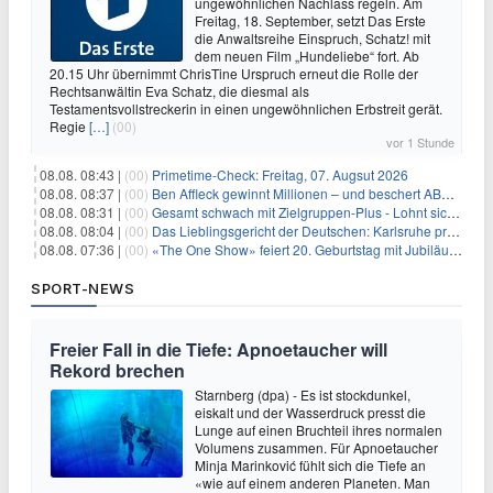
ungewöhnlichen Nachlass regeln. Am
Freitag, 18. September, setzt Das Erste
die Anwaltsreihe Einspruch, Schatz! mit
dem neuen Film „Hundeliebe“ fort. Ab
20.15 Uhr übernimmt ChrisTine Urspruch erneut die Rolle der
Rechtsanwältin Eva Schatz, die diesmal als
Testamentsvollstreckerin in einen ungewöhnlichen Erbstreit gerät.
Regie
[…]
(00)
vor 1 Stunde
08.08. 08:43 |
(00)
Primetime-Check: Freitag, 07. Augsut 2026
08.08. 08:37 |
(00)
Ben Affleck gewinnt Millionen – und beschert ABC Top-Quoten
08.08. 08:31 |
(00)
Gesamt schwach mit Zielgruppen-Plus - Lohnt sich First Dates Hotel doch?
08.08. 08:04 |
(00)
Das Lieblingsgericht der Deutschen: Karlsruhe prägt seit 75 Jahren die Republik
08.08. 07:36 |
(00)
«The One Show» feiert 20. Geburtstag mit Jubiläumswoche
SPORT-NEWS
Freier Fall in die Tiefe: Apnoetaucher will
Rekord brechen
Starnberg (dpa) - Es ist stockdunkel,
eiskalt und der Wasserdruck presst die
Lunge auf einen Bruchteil ihres normalen
Volumens zusammen. Für Apnoetaucher
Minja Marinković fühlt sich die Tiefe an
«wie auf einem anderen Planeten. Man