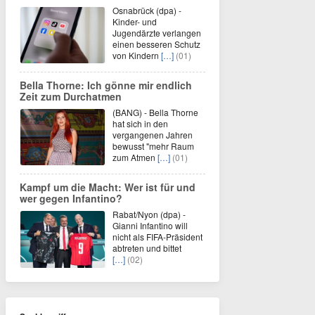
Osnabrück (dpa) -
Kinder- und
Jugendärzte verlangen
einen besseren Schutz
von Kindern
[…]
(01)
Bella Thorne: Ich gönne mir endlich
Zeit zum Durchatmen
(BANG) - Bella Thorne
hat sich in den
vergangenen Jahren
bewusst "mehr Raum
zum Atmen
[…]
(01)
Kampf um die Macht: Wer ist für und
wer gegen Infantino?
Rabat/Nyon (dpa) -
Gianni Infantino will
nicht als FIFA-Präsident
abtreten und bittet
[…]
(02)