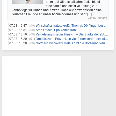
emmi-pet Ultraschallzahnbürste bietet
eine sanfte und effektive Lösung zur
Zahnpflege für Hunde und Katzen. Doch wie gewöhnst du deine
tierischen Freunde an unser hochmodernes und sehr
[…]
(00)
vor 16 Stunden
07.08. 16:47 |
(00)
Wirtschaftsstaatssekretär Thomas Dörflinger besucht Handwerksbetrieb im Kammerbezirk Freiburg
07.08. 16:31 |
(00)
Arbeit macht Spaß oder krank
07.08. 16:10 |
(00)
Vernetzung in jeder Hinsicht – Die Städte der Zukunft sind grün-blau
07.08. 15:29 |
(01)
Drei bis zehn Prozent, so viel Strom verbraucht ein Aufzug im Gebäude
07.08. 15:20 |
(00)
Northern Discovery Metals gibt die Börsennotierung an der Frankfurter Wertpapierbörse bekannt