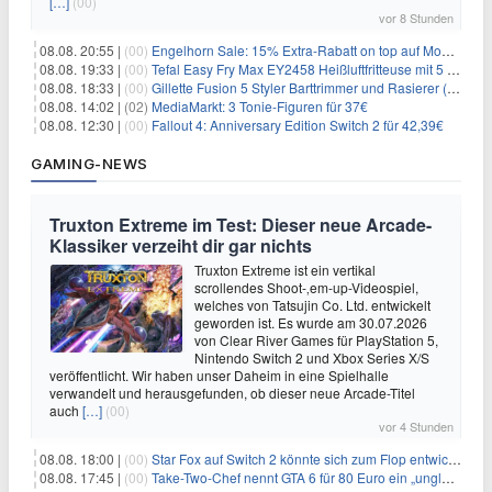
[…]
(00)
vor 8 Stunden
08.08. 20:55 |
(00)
Engelhorn Sale: 15% Extra-Rabatt on top auf Mode- und Sport-Artikel
08.08. 19:33 |
(00)
Tefal Easy Fry Max EY2458 Heißluftfritteuse mit 5 Litern für 64,99€
08.08. 18:33 |
(00)
Gillette Fusion 5 Styler Barttrimmer und Rasierer (All in One) für 16€
08.08. 14:02 |
(02)
MediaMarkt: 3 Tonie-Figuren für 37€
08.08. 12:30 |
(00)
Fallout 4: Anniversary Edition Switch 2 für 42,39€
GAMING-NEWS
Truxton Extreme im Test: Dieser neue Arcade-
Klassiker verzeiht dir gar nichts
Truxton Extreme ist ein vertikal
scrollendes Shoot-‚em-up-Videospiel,
welches von Tatsujin Co. Ltd. entwickelt
geworden ist. Es wurde am 30.07.2026
von Clear River Games für PlayStation 5,
Nintendo Switch 2 und Xbox Series X/S
veröffentlicht. Wir haben unser Daheim in eine Spielhalle
verwandelt und herausgefunden, ob dieser neue Arcade-Titel
auch
[…]
(00)
vor 4 Stunden
08.08. 18:00 |
(00)
Star Fox auf Switch 2 könnte sich zum Flop entwickeln
08.08. 17:45 |
(00)
Take-Two-Chef nennt GTA 6 für 80 Euro ein „unglaubliches Schnäppchen“