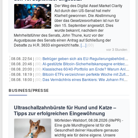
Der Weg des Digital Asset Market Clarity
Act durch den US-Senat hat mehr
Klarheit gewonnen. Die Abstimmung
über das Gesetzesvorhaben ist nun für
den 15. September angesetzt. Dies
wurde bekannt, nachdem der
Mehrheitsführer des Senats, John Thune, kurz vor der
Augustpause des Senats einen Antrag auf Schließung der
Debatte zu H.R. 3633 eingereicht hatte.
[…]
(00)
vor 3 Stunden
08.08. 22:54 |
(00)
Betrüger geben sich als EU-Regulierungsbehörden aus, um Krypto-Nutzer nach MiCA-Deadline ins Visier zu nehmen
08.08. 20:46 |
(00)
AI-gestützte Bitcoin-Sicherheitskampagne entdeckt fast 5.000 Softwareprobleme in 390 Projekten
08.08. 20:00 |
(00)
Klassisches 60/40-Portfolio am Ende? Warum Anleger jetzt radikal umdenken müssen
08.08. 18:19 |
(00)
Bitcoin-ETFs verzeichnen perfekte Woche mit Zuflüssen auf 3-Monats-Hoch
08.08. 18:00 |
(00)
Das Vermächtnis eines Bankiers: Wie Johann Friedrich Städel sein Imperium unsterblich machte
BUSINESS/PRESSE
Ultraschallzahnbürste für Hund und Katze –
Tipps zur erfolgreichen Eingewöhnung
Mörfelden-Walldorf, 08.08.2026 (lifePR) -
Eine gute Mundhygiene ist für die
Gesundheit deiner Haustiere genauso
wichtig wie für deine eigene. Unsere