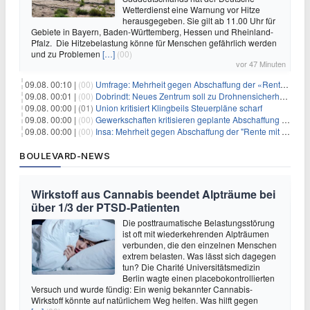
Wetterdienst eine Warnung vor Hitze
herausgegeben. Sie gilt ab 11.00 Uhr für
Gebiete in Bayern, Baden-Württemberg, Hessen und Rheinland-
Pfalz. Die Hitzebelastung könne für Menschen gefährlich werden
und zu Problemen
[…]
(00)
vor 47 Minuten
09.08. 00:10 |
(00)
Umfrage: Mehrheit gegen Abschaffung der «Rente mit 63»
09.08. 00:01 |
(00)
Dobrindt: Neues Zentrum soll zu Drohnensicherheit forschen
09.08. 00:00 |
(01)
Union kritisiert Klingbeils Steuerpläne scharf
09.08. 00:00 |
(00)
Gewerkschaften kritisieren geplante Abschaffung der "Rente mit 63"
09.08. 00:00 |
(00)
Insa: Mehrheit gegen Abschaffung der "Rente mit 63"
BOULEVARD-NEWS
Wirkstoff aus Cannabis beendet Alpträume bei
über 1/3 der PTSD-Patienten
Die posttraumatische Belastungsstörung
ist oft mit wiederkehrenden Alpträumen
verbunden, die den einzelnen Menschen
extrem belasten. Was lässt sich dagegen
tun? Die Charité Universitätsmedizin
Berlin wagte einen placebokontrollierten
Versuch und wurde fündig: Ein wenig bekannter Cannabis-
Wirkstoff könnte auf natürlichem Weg helfen. Was hilft gegen