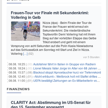
Frauen-Tour vor Finale mit Sekundenkrimi:
Vollering in Gelb
Nizza (dpa) - Beim Finale der Tour de
France der Frauen winkt erneut ein
Sekundenkrimi. Die niederländische
Topfavoritin Demi Vollering hat mit ihrem
Sieg auf der vorletzten Etappe das Gelbe
Trikot erobert und geht mit einem
Vorsprung von acht Sekunden auf die Polin Kasia Niewiadoma
auf das Schlussstück am Sonntag mit Start und Ziel in Nizza.
Vollering
[…]
(02)
vor 5 Stunden
08.08. 18:25 |
(00)
Autofahrer fährt in Italien in Gruppe von Radlern
08.08. 18:24 |
(00)
Lionel Messis Vater Jorge im Alter von 68 Jahren gestorben
08.08. 15:37 |
(06)
Blackout stoppt Apnoetaucher kurz vor Tiefenrekord
08.08. 12:40 |
(01)
«Nicht erträumt»: Wellbrock holt mit Staffel drittes EM-Gold
08.08. 11:00 |
(01)
UEFA bestätigt Zahlungen an Ex-Mitarbeiterin von Infantino
FINANZNEWS
CLARITY Act: Abstimmung im US-Senat für
den 15. September angesetzt