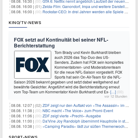
08.08. 16:30 |
(00)
GTA 6: Netflix nennt angeblich Laufzeit der neuen Gameplay-Präsentation
08.08. 16:00 |
(01)
Zelda-Film: Ganondorf, Impa und weitere Darsteller sollen feststehen
08.08. 16:00 |
(00)
Rockstar-CEO: In drei Jahren werden alle Spiele gestreamt
KINO/TV-NEWS
FOX setzt auf Kontinuität bei seiner NFL-
Berichterstattung
Tom Brady und Kevin Burkhardt bleiben
auch 2026 das Top-Duo des US-
Senders. Zudem hat FOX sein komplettes
Kommentatoren- und Moderatorenteam
für die neue NFL-Saison vorgestellt. FOX
Sports hat sein On-Air-Team für die NFL-
Saison 2026 bekannt gegeben und setzt dabei weitgehend auf
bewährte Gesichter. Angeführt wird die Berichterstattung erneut
vom Top-Team um Kommentator Kevin Burkhardt und Ex-
[…]
(00)
vor 12 Stunden
08.08. 12:07 |
(02)
ZDF zeigt nur den Auftakt von «The Assassin» im Fernsehen
08.08. 11:38 |
(00)
NBC macht «The Voice» zum Promi-Event
08.08. 11:06 |
(00)
ZDF zeigt vierte «Precht»-Ausgabe
08.08. 11:00 |
(00)
Da'Vine Joy Randolph übernimmt Hauptrolle in starbesetzter schwarzer Komödie
08.08. 10:38 |
(00)
«Camping Paradis» lädt zur süßen Themenwoche ein
SPORT-NEWS