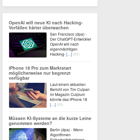
OpenAI will neue KI nach Hacking-
Vorfällen härter überwachen
San Francisco (dpa) -
Der ChatGPT-Entwickler
OpenAI will nach
eigenmächtigen
Hacking-
[…]
(00)
iPhone 18 Pro zum Marktstart
möglicherweise nur begrenzt
verfügbar
Laut einem aktuellen
Bericht von Tim Culpan
im Magazin Culpium
könnte das iPhone 18
[…]
(00)
Müssen KI-Systeme an die kurze Leine
genommen werden?
Berlin (dpa) - Wenn
Algorithmen
Sicherheitsbarrieren