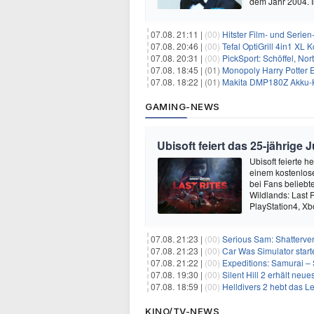
dem Jahr 2004.
07.08. 21:11 |
(00)
Hitster Film- und Serie
07.08. 20:46 |
(00)
Tefal OptiGrill 4in1 XL
07.08. 20:31 |
(00)
PickSport: Schöffel, No
07.08. 18:45 |
(01)
Monopoly Harry Potter Ed
07.08. 18:22 |
(01)
Makita DMP180Z Akku-K
GAMING-NEWS
Ubisoft feiert das 25-jährig
Ubisoft feierte 
einem kostenlose
bei Fans beliebt
Wildlands: Last R
PlayStation4, X
07.08. 21:23 |
(00)
Serious Sam: Shatterver
07.08. 21:23 |
(00)
Car Was Simulator starte
07.08. 21:22 |
(00)
Expeditions: Samurai – 
07.08. 19:30 |
(00)
Silent Hill 2 erhält ne
07.08. 18:59 |
(00)
Helldivers 2 hebt das L
KINO/TV-NEWS