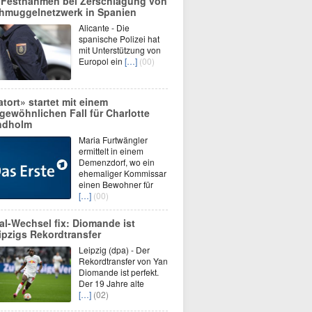
 Festnahmen bei Zerschlagung von
hmuggelnetzwerk in Spanien
Alicante - Die
spanische Polizei hat
mit Unterstützung von
Europol ein
[…]
(00)
atort» startet mit einem
gewöhnlichen Fall für Charlotte
ndholm
Maria Furtwängler
ermittelt in einem
Demenzdorf, wo ein
ehemaliger Kommissar
einen Bewohner für
[…]
(00)
al-Wechsel fix: Diomande ist
ipzigs Rekordtransfer
Leipzig (dpa) - Der
Rekordtransfer von Yan
Diomande ist perfekt.
Der 19 Jahre alte
[…]
(02)