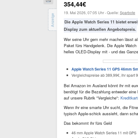
354,44€
19. Mai 2026, 07:05 Uhr
·
Quelle:
Sparbote
Anzeige
Die Apple Watch Series 11 bietet erwe
Display zum aktuellen Angebotspreis.
Wer seine Uhr gern mehr machen lässt als
Paket fürs Handgelenk. Die Apple Watch S
helles OLED-Display mit - und das Ganze 
Apple Watch Series 11 GPS 46mm Smar
Vergleichspreise ab 389,99€, ihr spart 
Bei Amazon im Ausland könnt ihr mit eu
benötigt für die Bezahlung entweder eine 
auf unsere Rubrik "Vergleiche":
Kreditkar
Wenn ihr eine smarte Uhr sucht, die Fitn
typisch Apple-schick aussieht, dann scha
Das bekommt ihr fürs Geld
46 mm Apple Watch Series 11 mit GPS