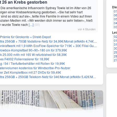
t 26 an Krebs gestorben
Di
 Die amerikanische Influencerin Sydney Towle ist im Alter von 26
0
lgen einer Krebserkrankung gestorben. «Sie hat sehr hart
0
sind so stolz auf sie», teilte ihre Familie in einem Video auf ihren
0
sozialen Medien mit. «Wir werden dich immer so sehr lieben», hieß
0
n wurde Towle nach
[…]
(00)
0
vor 4 Stunden
Let
0
rämie für Girokonto + Direkt-Depot
0
 256GB + 70GB Vodafone-Netz für 34,99€/Monat (effektiv 4,74€/Monat)
3
aftwerk mit 1,9 kWh EcoFlow-Speicher für 719€ + 30€ Filial-Gutschein
3
rowbox-Komplettset 90×90×180 cm für 379,99€
2
 25.000 mAh mit 165 W refurbished für 58,39€
2
es F4002 Folienrasierer für 18,99€
2
 54 l Tierfutterbehälter mit Rollen für 19,99€
atenvolumen kostenlos für Windscribe-Pro-Nutzer
er Zeit Komplettbox mit 27 DVDs für 59,49€
a 256GB + 250GB Telekom-Netz für 34€/Monat (effektiv 5,42€/Monat)