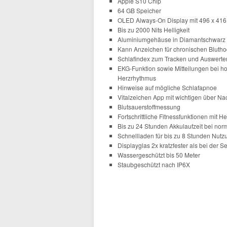
Apple S10 Chip
64 GB Speicher
OLED Always-On Display mit 496 x 416
Bis zu 2000 Nits Helligkeit
Aluminiumgehäuse in Diamantschwarz m
Kann Anzeichen für chronischen Blutho
Schlafindex zum Tracken und Auswerten
EKG-Funktion sowie Mitteilungen bei h
Herzrhythmus
Hinweise auf mögliche Schlafapnoe
Vitalzeichen App mit wichtigen über Na
Blutsauerstoffmessung
Fortschrittliche Fitnessfunktionen mit
Bis zu 24 Stunden Akkulaufzeit bei nor
Schnellladen für bis zu 8 Stunden Nutz
Displayglas 2x kratzfester als bei der S
Wassergeschützt bis 50 Meter
Staubgeschützt nach IP6X