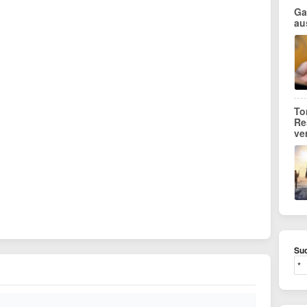
Ga
au
To
Re
ve
Suc