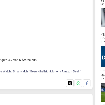
78
Sc
«T
un
Li
 gute 4,7 von 5 Sterne drin.
ple Watch / Smartwatch / Gesundheitsfunktionen / Amazon Deal /
Re
Le