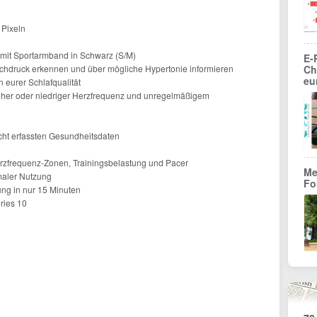
 Pixeln
it Sportarmband in Schwarz (S/M)
E-
chdruck erkennen und über mögliche Hypertonie informieren
Ch
eu
 eurer Schlafqualität
oher oder niedriger Herzfrequenz und unregelmäßigem
cht erfassten Gesundheitsdaten
 Herzfrequenz-Zonen, Trainingsbelastung und Pacer
Me
maler Nutzung
Fo
ung in nur 15 Minuten
eries 10