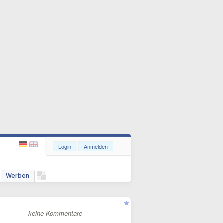
Login
Anmelden
Werben
- keine Kommentare -