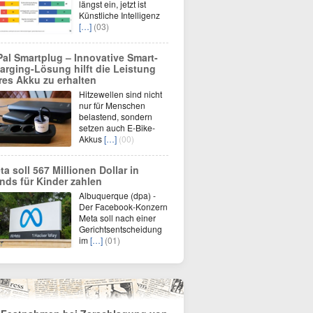
längst ein, jetzt ist
Künstliche Intelligenz
[…]
(03)
Pal Smartplug – Innovative Smart-
arging-Lösung hilft die Leistung
res Akku zu erhalten
Hitzewellen sind nicht
nur für Menschen
belastend, sondern
setzen auch E-Bike-
Akkus
[…]
(00)
ta soll 567 Millionen Dollar in
nds für Kinder zahlen
Albuquerque (dpa) -
Der Facebook-Konzern
Meta soll nach einer
Gerichtsentscheidung
im
[…]
(01)