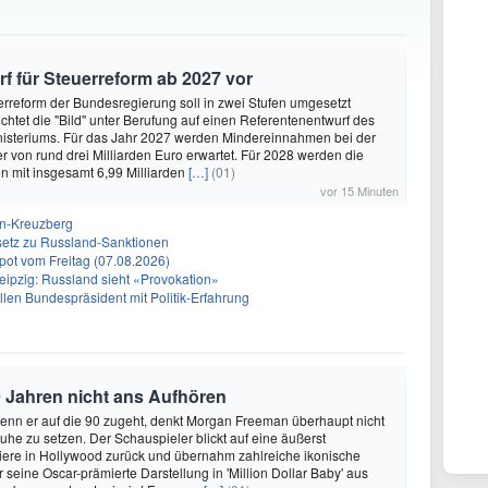
rf für Steuerreform ab 2027 vor
uerreform der Bundesregierung soll in zwei Stufen umgesetzt
chtet die "Bild" unter Berufung auf einen Referentenentwurf des
isteriums. Für das Jahr 2027 werden Mindereinnahmen bei der
von rund drei Milliarden Euro erwartet. Für 2028 werden die
 mit insgesamt 6,99 Milliarden
[…]
(01)
vor 15 Minuten
in-Kreuzberg
setz zu Russland-Sanktionen
ot vom Freitag (07.08.2026)
eipzig: Russland sieht «Provokation»
len Bundespräsident mit Politik-Erfahrung
 Jahren nicht ans Aufhören
enn er auf die 90 zugeht, denkt Morgan Freeman überhaupt nicht
Ruhe zu setzen. Der Schauspieler blickt auf eine äußerst
riere in Hollywood zurück und übernahm zahlreiche ikonische
 seine Oscar-prämierte Darstellung in 'Million Dollar Baby' aus