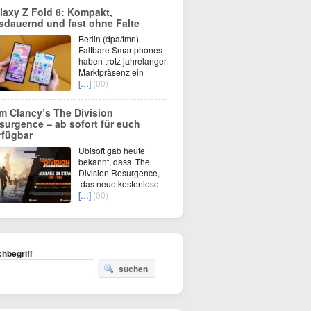
laxy Z Fold 8: Kompakt,
sdauernd und fast ohne Falte
Berlin (dpa/tmn) -
Faltbare Smartphones
haben trotz jahrelanger
Marktpräsenz ein
[…]
(00)
m Clancy’s The Division
surgence – ab sofort für euch
rfügbar
Ubisoft gab heute
bekannt, dass The
Division Resurgence,
das neue kostenlose
[…]
(00)
hbegriff
suchen