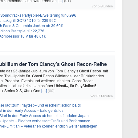
 Im kommenden Juni wird Freeman
[…]
(01)
vor 5 Stunden
n-Soundtracks Partyspiel-Erweiterung für 6,99€
 Kontaktgrill GC784D10 für 239,99€
rth Face & Columbia Jacken ab 39,60€
ition Brettspiel für 22,77€
ompressor 18 V für 48,61€
e Jubiläum der Tom Clancy’s Ghost Recon-Reihe
heute das 25-jährige Jubiläum von Tom Clancy’s Ghost Recon mit
n Titel-Update für Ghost Recon Wildlands , der Rückkehr des
en Predator -Events und weiteren Inhalten. Ghost Recon
ites ist ab sofort kostenlos über Ubisoft+, für PlayStation5,
box Series X|S, Xbox One
[…]
(00)
vor 37 Minuten
se lädt zum Playtest – und erscheint schon bald!
t in den Early Access – bald gehts los!
Start in den Early Access ab heute im feudalen Japan
ues Update – Bloober verbessert Grafik und Performance
evel-Limit an – Veteranen können endlich weiter aufsteigen