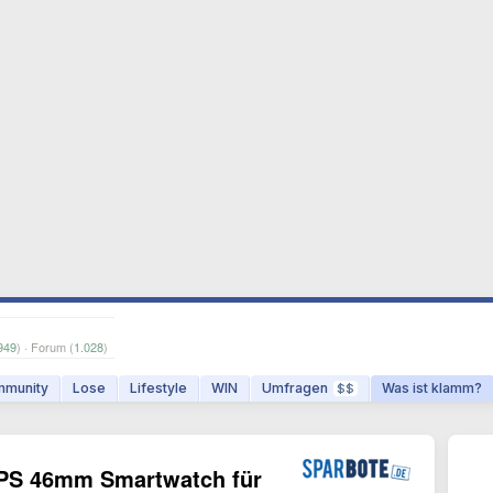
949
) · Forum (
1.028
)
munity
Lose
Lifestyle
WIN
Umfragen
Was ist klamm?
$$
GPS 46mm Smartwatch für