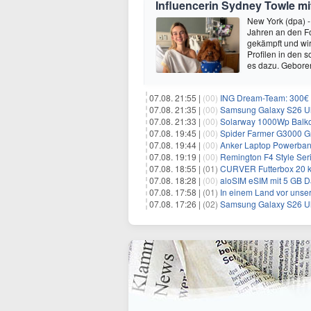
Influencerin Sydney Towle mi
New York (dpa) -
Jahren an den Fo
gekämpft und wir 
Profilen in den 
es dazu. Gebore
07.08. 21:55 |
(00)
ING Dream-Team: 300€ P
07.08. 21:35 |
(00)
Samsung Galaxy S26 Ultra
07.08. 21:33 |
(00)
Solarway 1000Wp Balkonkr
07.08. 19:45 |
(00)
Spider Farmer G3000 G
07.08. 19:44 |
(00)
Anker Laptop Powerbank
07.08. 19:19 |
(00)
Remington F4 Style Seri
07.08. 18:55 |
(01)
CURVER Futterbox 20 kg /
07.08. 18:28 |
(00)
aloSIM eSIM mit 5 GB D
07.08. 17:58 |
(01)
In einem Land vor unser
07.08. 17:26 |
(02)
Samsung Galaxy S26 Ultr