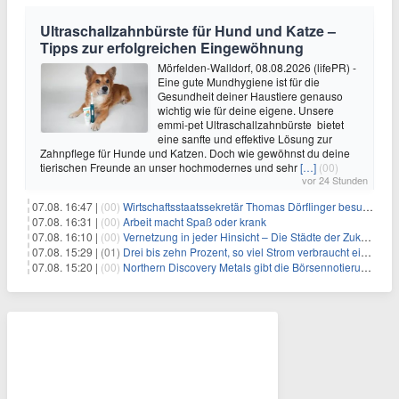
Ultraschallzahnbürste für Hund und Katze –
Tipps zur erfolgreichen Eingewöhnung
Mörfelden-Walldorf, 08.08.2026 (lifePR) -
Eine gute Mundhygiene ist für die
Gesundheit deiner Haustiere genauso
wichtig wie für deine eigene. Unsere
emmi-pet Ultraschallzahnbürste bietet
eine sanfte und effektive Lösung zur
Zahnpflege für Hunde und Katzen. Doch wie gewöhnst du deine
tierischen Freunde an unser hochmodernes und sehr
[…]
(00)
vor 24 Stunden
07.08. 16:47 |
(00)
Wirtschaftsstaatssekretär Thomas Dörflinger besucht Handwerksbetrieb im Kammerbezirk Freiburg
07.08. 16:31 |
(00)
Arbeit macht Spaß oder krank
07.08. 16:10 |
(00)
Vernetzung in jeder Hinsicht – Die Städte der Zukunft sind grün-blau
07.08. 15:29 |
(01)
Drei bis zehn Prozent, so viel Strom verbraucht ein Aufzug im Gebäude
07.08. 15:20 |
(00)
Northern Discovery Metals gibt die Börsennotierung an der Frankfurter Wertpapierbörse bekannt