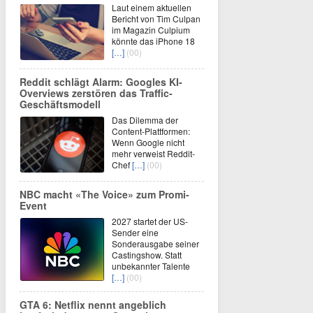
Laut einem aktuellen
Bericht von Tim Culpan
im Magazin Culpium
könnte das iPhone 18
[…]
(00)
Reddit schlägt Alarm: Googles KI-
Overviews zerstören das Traffic-
Geschäftsmodell
Das Dilemma der
Content-Plattformen:
Wenn Google nicht
mehr verweist Reddit-
Chef
[…]
(00)
NBC macht «The Voice» zum Promi-
Event
2027 startet der US-
Sender eine
Sonderausgabe seiner
Castingshow. Statt
unbekannter Talente
[…]
(00)
GTA 6: Netflix nennt angeblich