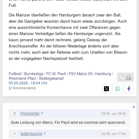
Fuß.
Die Mainzer überließen den Hamburgern danach zwar den Ball,
aber die Gastgeber wussten damit kaum etwas anzufangen. Auch
eine aussichtsreiche Konterchance mit zwei Offensiven gegen
einen Mainzer Verteidiger ließen die Hamburger ungenutzt. Als
kaum jemand mehr damit rechnete, gelang Ceesay der
Anschlusstreffer. An der bitteren Niederlage änderte sich aber
nichts mehr, auch weil der Referee sehr zum Unwillen von Blessin
an der vorgegeben Nachspielzeit festhielt.
Fußball / Bundesliga / FC St. Pauli / FSV Mainz 05 / Hamburg /
Rheinland-Pfalz / Abstiegskampf
03.05.2026
·
18:04 Uhr
[2 Kommentare]
Polarlichter
2
03.05. um 18:02
Gute Leistung von Mainz. Für Pauli wird es nochmal sehr spannend.
tastenkoenig
1
03.05. um 17:34