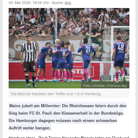
03. Mai 2026, 18:04 Uhr
·
Quelle:
dpa
Foto: Christian Charisius/dpa
Die Mainzer bejubeln den Treffer zum 1:0 in Hamburg.
Mainz jubelt am Millerntor: Die Rheinhessen feiern durch den
Sieg beim FC St. Pauli den Klassenerhalt in der Bundesliga.
Die Hamburger dagegen müssen nach einem schwachen
Auftritt weiter bangen.
Hamburg (dpa) - Pauli-Trainer Alexander Blessin tobte am Rand und