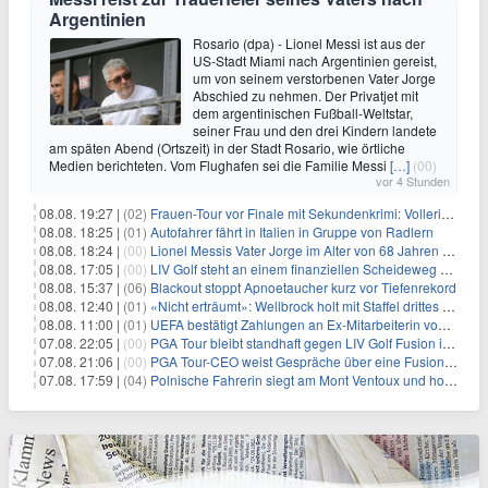
Argentinien
Rosario (dpa) - Lionel Messi ist aus der
US-Stadt Miami nach Argentinien gereist,
um von seinem verstorbenen Vater Jorge
Abschied zu nehmen. Der Privatjet mit
dem argentinischen Fußball-Weltstar,
seiner Frau und den drei Kindern landete
am späten Abend (Ortszeit) in der Stadt Rosario, wie örtliche
Medien berichteten. Vom Flughafen sei die Familie Messi
[…]
(00)
vor 4 Stunden
08.08. 19:27 |
(02)
Frauen-Tour vor Finale mit Sekundenkrimi: Vollering in Gelb
08.08. 18:25 |
(01)
Autofahrer fährt in Italien in Gruppe von Radlern
08.08. 18:24 |
(00)
Lionel Messis Vater Jorge im Alter von 68 Jahren gestorben
08.08. 17:05 |
(00)
LIV Golf steht an einem finanziellen Scheideweg auf der Suche nach neuen Investitionen
08.08. 15:37 |
(06)
Blackout stoppt Apnoetaucher kurz vor Tiefenrekord
08.08. 12:40 |
(01)
«Nicht erträumt»: Wellbrock holt mit Staffel drittes EM-Gold
08.08. 11:00 |
(01)
UEFA bestätigt Zahlungen an Ex-Mitarbeiterin von Infantino
07.08. 22:05 |
(00)
PGA Tour bleibt standhaft gegen LIV Golf Fusion in einem sich wandelnden Sportumfeld
07.08. 21:06 |
(00)
PGA Tour-CEO weist Gespräche über eine Fusion mit LIV Golf zurück und bekräftigt die Wettbewerbslandschaft
07.08. 17:59 |
(04)
Polnische Fahrerin siegt am Mont Ventoux und holt Tour-Gelb