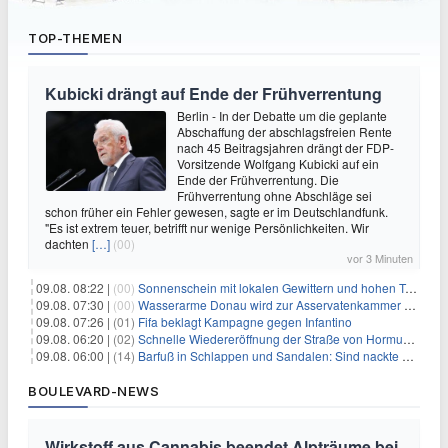
TOP-THEMEN
Kubicki drängt auf Ende der Frühverrentung
Berlin - In der Debatte um die geplante
Abschaffung der abschlagsfreien Rente
nach 45 Beitragsjahren drängt der FDP-
Vorsitzende Wolfgang Kubicki auf ein
Ende der Frühverrentung. Die
Frühverrentung ohne Abschläge sei
schon früher ein Fehler gewesen, sagte er im Deutschlandfunk.
"Es ist extrem teuer, betrifft nur wenige Persönlichkeiten. Wir
dachten
[…]
(00)
vor 3 Minuten
09.08. 08:22 |
(00)
Sonnenschein mit lokalen Gewittern und hohen Temperaturen
09.08. 07:30 |
(00)
Wasserarme Donau wird zur Asservatenkammer der Geschichte
09.08. 07:26 |
(01)
Fifa beklagt Kampagne gegen Infantino
09.08. 06:20 |
(02)
Schnelle Wiedereröffnung der Straße von Hormus ungewiss
09.08. 06:00 |
(14)
Barfuß in Schlappen und Sandalen: Sind nackte Füße eklig?
BOULEVARD-NEWS
Wirkstoff aus Cannabis beendet Alpträume bei