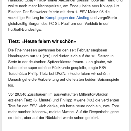
wollte noch mehr Nachspielzeit, am Ende jubelte sein Kollege Urs
Fischer. Der Schweizer feierte mit dem 1. FSV Mainz 05 die
vorzeitige Rettung im
Kampf gegen den Abstieg
und vergrößerte
gleichzeitig Sorgen des FC St. Pauli um den Verbleib in der
Fußball-Bundesliga.
Tietz: «Heute feiern wir schön»
Die Rheinhessen gewannen bei den seit Februar sieglosen
Hamburgern mit 2:1 (2:0) und dürfen sich auf die 18. Saison in
Serie in der deutschen Spitzenklasse freuen. «Ich glaube, wir
haben eine super schöne Rückrunde gespielt», sagte FSV-
Torschütze Phillip Tietz bei DAZN: «Heute feiern wir schön.»
Danach gehe die Vorbereitung auf die letzten beiden Saisonspiele
los.
Vor 29.546 Zuschauern im ausverkauften Millerntor-Stadion
erzielten Tietz (6. Minute) und Phillipp Mwene (40.) die verdienten
Tore für den FSV. «Ich denke, ich hätte heute noch ein, zwei Tore
mehr machen können», meinte Mwene. Auf die Reeperbahn gehe
es nicht, aber auf der Rückfahrt werde schon gefeiert.