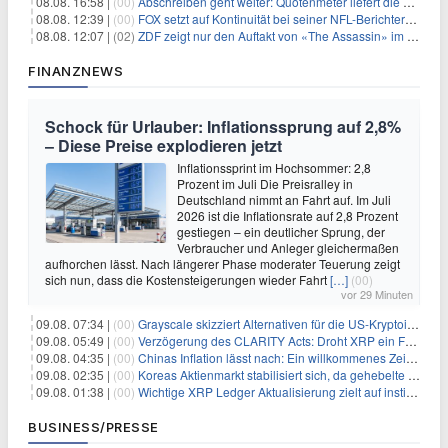
08.08. 16:58 |
(00)
Abschreiben geht weiter: Quotenmeter liefert die Vorlagen
08.08. 12:39 |
(00)
FOX setzt auf Kontinuität bei seiner NFL-Berichterstattung
08.08. 12:07 |
(02)
ZDF zeigt nur den Auftakt von «The Assassin» im Fernsehen
FINANZNEWS
Schock für Urlauber: Inflationssprung auf 2,8%
– Diese Preise explodieren jetzt
Inflationssprint im Hochsommer: 2,8
Prozent im Juli Die Preisralley in
Deutschland nimmt an Fahrt auf. Im Juli
2026 ist die Inflationsrate auf 2,8 Prozent
gestiegen – ein deutlicher Sprung, der
Verbraucher und Anleger gleichermaßen
aufhorchen lässt. Nach längerer Phase moderater Teuerung zeigt
sich nun, dass die Kostensteigerungen wieder Fahrt
[…]
(00)
vor 29 Minuten
09.08. 07:34 |
(00)
Grayscale skizziert Alternativen für die US-Kryptoindustrie ohne CLARITY Act
09.08. 05:49 |
(00)
Verzögerung des CLARITY Acts: Droht XRP ein Fall unter die $1-Marke?
09.08. 04:35 |
(00)
Chinas Inflation lässt nach: Ein willkommenes Zeichen für Investoren angesichts der Folgen des Öl-Schocks
09.08. 02:35 |
(00)
Koreas Aktienmarkt stabilisiert sich, da gehebelte Positionen abgebaut werden
09.08. 01:38 |
(00)
Wichtige XRP Ledger Aktualisierung zielt auf institutionelle Akzeptanz ab
BUSINESS/PRESSE