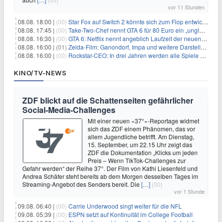
vor 11 Stunden
08.08. 18:00 |
(00)
Star Fox auf Switch 2 könnte sich zum Flop entwickeln
08.08. 17:45 |
(00)
Take-Two-Chef nennt GTA 6 für 80 Euro ein „unglaubliches Schnäppchen“
08.08. 16:30 |
(00)
GTA 6: Netflix nennt angeblich Laufzeit der neuen Gameplay-Präsentation
08.08. 16:00 |
(01)
Zelda-Film: Ganondorf, Impa und weitere Darsteller sollen feststehen
08.08. 16:00 |
(00)
Rockstar-CEO: In drei Jahren werden alle Spiele gestreamt
KINO/TV-NEWS
ZDF blickt auf die Schattenseiten gefährlicher
Social-Media-Challenges
Mit einer neuen «37°»-Reportage widmet
sich das ZDF einem Phänomen, das vor
allem Jugendliche betrifft. Am Dienstag,
15. September, um 22.15 Uhr zeigt das
ZDF die Dokumentation „Klicks um jeden
Preis – Wenn TikTok-Challenges zur
Gefahr werden“ der Reihe 37°. Der Film von Kathi Liesenfeld und
Andrea Schäfer steht bereits ab dem Morgen desselben Tages im
Streaming-Angebot des Senders bereit. Die
[…]
(00)
vor 1 Stunde
09.08. 06:40 |
(00)
Carrie Underwood singt weiter für die NFL
09.08. 05:39 |
(00)
ESPN setzt auf Kontinuität im College Football