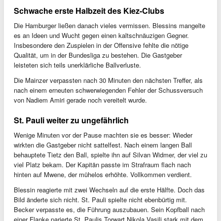
Schwache erste Halbzeit des Kiez-Clubs
Die Hamburger ließen danach vieles vermissen. Blessins mangelte
es an Ideen und Wucht gegen einen kaltschnäuzigen Gegner.
Insbesondere den Zuspielen in der Offensive fehlte die nötige
Qualität, um in der Bundesliga zu bestehen. Die Gastgeber
leisteten sich teils unerklärliche Ballverluste.
Die Mainzer verpassten nach 30 Minuten den nächsten Treffer, als
nach einem erneuten schwerwiegenden Fehler der Schussversuch
von Nadiem Amiri gerade noch vereitelt wurde.
St. Pauli weiter zu ungefährlich
Wenige Minuten vor der Pause machten sie es besser: Wieder
wirkten die Gastgeber nicht sattelfest. Nach einem langen Ball
behauptete Tietz den Ball, spielte ihn auf Silvan Widmer, der viel zu
viel Platz bekam. Der Kapitän passte im Strafraum flach nach
hinten auf Mwene, der mühelos erhöhte. Vollkommen verdient.
Blessin reagierte mit zwei Wechseln auf die erste Hälfte. Doch das
Bild änderte sich nicht. St. Pauli spielte nicht ebenbürtig mit.
Becker verpasste es, die Führung auszubauen. Sein Kopfball nach
einer Flanke parierte St. Paulis Torwart Nikola Vasilj stark mit dem