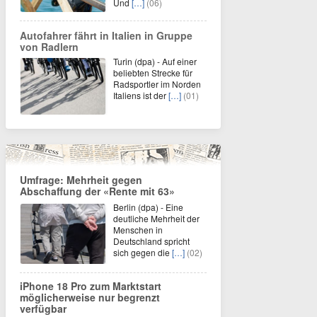
Und
[…]
(06)
Autofahrer fährt in Italien in Gruppe
von Radlern
Turin (dpa) - Auf einer
beliebten Strecke für
Radsportler im Norden
Italiens ist der
[…]
(01)
Umfrage: Mehrheit gegen
Abschaffung der «Rente mit 63»
Berlin (dpa) - Eine
deutliche Mehrheit der
Menschen in
Deutschland spricht
sich gegen die
[…]
(02)
iPhone 18 Pro zum Marktstart
möglicherweise nur begrenzt
verfügbar