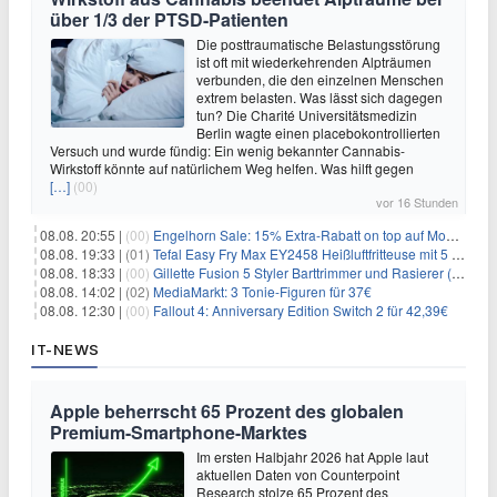
über 1/3 der PTSD-Patienten
Die posttraumatische Belastungsstörung
ist oft mit wiederkehrenden Alpträumen
verbunden, die den einzelnen Menschen
extrem belasten. Was lässt sich dagegen
tun? Die Charité Universitätsmedizin
Berlin wagte einen placebokontrollierten
Versuch und wurde fündig: Ein wenig bekannter Cannabis-
Wirkstoff könnte auf natürlichem Weg helfen. Was hilft gegen
[…]
(00)
vor 16 Stunden
08.08. 20:55 |
(00)
Engelhorn Sale: 15% Extra-Rabatt on top auf Mode- und Sport-Artikel
08.08. 19:33 |
(01)
Tefal Easy Fry Max EY2458 Heißluftfritteuse mit 5 Litern für 64,99€
08.08. 18:33 |
(00)
Gillette Fusion 5 Styler Barttrimmer und Rasierer (All in One) für 16€
08.08. 14:02 |
(02)
MediaMarkt: 3 Tonie-Figuren für 37€
08.08. 12:30 |
(00)
Fallout 4: Anniversary Edition Switch 2 für 42,39€
IT-NEWS
Apple beherrscht 65 Prozent des globalen
Premium-Smartphone-Marktes
Im ersten Halbjahr 2026 hat Apple laut
aktuellen Daten von Counterpoint
Research stolze 65 Prozent des