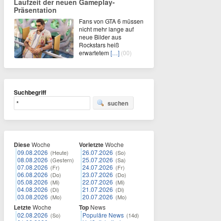
Laufzeit der neuen Gameplay-
Präsentation
Fans von GTA 6 müssen
nicht mehr lange auf
neue Bilder aus
Rockstars heiß
erwartetem
[…]
(00)
Suchbegriff
suchen
Diese
Woche
Vorletzte
Woche
09.08.2026
26.07.2026
(Heute)
(So)
08.08.2026
25.07.2026
(Gestern)
(Sa)
07.08.2026
24.07.2026
(Fr)
(Fr)
06.08.2026
23.07.2026
(Do)
(Do)
05.08.2026
22.07.2026
(Mi)
(Mi)
04.08.2026
21.07.2026
(Di)
(Di)
03.08.2026
20.07.2026
(Mo)
(Mo)
Letzte
Woche
Top
News
02.08.2026
Populäre News
(So)
(14d)