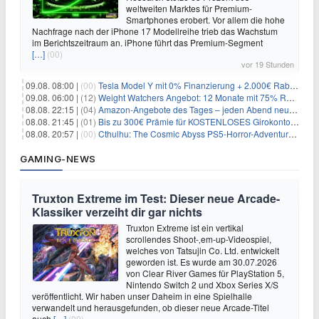
weltweiten Marktes für Premium-
Smartphones erobert. Vor allem die hohe
Nachfrage nach der iPhone 17 Modellreihe trieb das Wachstum
im Berichtszeitraum an. iPhone führt das Premium-Segment
[…]
(00)
vor 19 Stunden
09.08. 08:00 |
(00)
Tesla Model Y mit 0% Finanzierung + 2.000€ Rabatt für 38.970€
09.08. 06:00 |
(12)
Weight Watchers Angebot: 12 Monate mit 75% Rabatt ab 6,25€/Monat
08.08. 22:15 |
(04)
Amazon-Angebote des Tages – jeden Abend neue Deals zum Stöbern
08.08. 21:45 |
(01)
Bis zu 300€ Prämie für KOSTENLOSES Girokonto bei der Santander – 50€ schon nach 1 Woche!
08.08. 20:57 |
(00)
Cthulhu: The Cosmic Abyss PS5-Horror-Adventure für 27,99€
GAMING-NEWS
Truxton Extreme im Test: Dieser neue Arcade-
Klassiker verzeiht dir gar nichts
Truxton Extreme ist ein vertikal
scrollendes Shoot-‚em-up-Videospiel,
welches von Tatsujin Co. Ltd. entwickelt
geworden ist. Es wurde am 30.07.2026
von Clear River Games für PlayStation 5,
Nintendo Switch 2 und Xbox Series X/S
veröffentlicht. Wir haben unser Daheim in eine Spielhalle
verwandelt und herausgefunden, ob dieser neue Arcade-Titel
auch
[…]
(00)