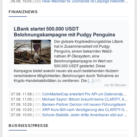
06.08. 16:05 |
(02)
Real-Wechsel fix: Diomande ist Leipzigs Rekordtransfer
FINANZNEWS
LBank startet 500.000 USDT
Belohnungskampagne mit Pudgy Penguins
Der globale Kryptowährungsbörse LBank
hat in Zusammenarbeit mit Pudgy
Penguins, einem bekannten Web3-
nativen IP-Ökosystem, eine
Belohnungskampagne im Wert von
500.000 USDT gestartet. Diese
Kampagne bietet sowohl neuen als auch bestehenden Nutzern
verschiedene Möglichkeiten, Belohnungen durch Teilnahme an
Krypto-Handelsaktivitäten zu verdienen. Die
[…]
(00)
vor 30 Minuten
07.08. 11:08 |
(00)
CoinMarketCap erweitert Pro API um Datenendpunkte für reale Vermögenswerte
07.08. 11:00 |
(00)
Michael Saylor: Bitcoin braucht keine CLARITY, Amerika schon
07.08. 10:29 |
(00)
Banken-Partner Dericon mit neuem Führungsteam
07.08. 10:20 |
(00)
XRP-Kurs fällt nach Verzögerung des CLARITY-Gesetzes, Analyst warnt vor schwachem August-Trend
07.08. 10:00 |
(00)
Schock-Statistik: Jeder dritte Amerikaner sitzt auf dem Trockenen – warum Sparen zur Luxus-Aktivität wird
BUSINESS/PRESSE