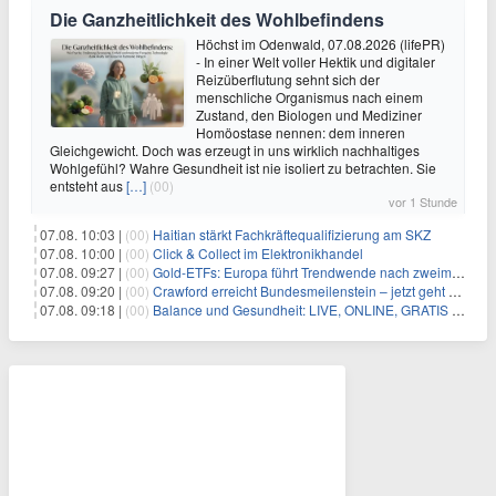
Die Ganzheitlichkeit des Wohlbefindens
Höchst im Odenwald, 07.08.2026 (lifePR)
- In einer Welt voller Hektik und digitaler
Reizüberflutung sehnt sich der
menschliche Organismus nach einem
Zustand, den Biologen und Mediziner
Homöostase nennen: dem inneren
Gleichgewicht. Doch was erzeugt in uns wirklich nachhaltiges
Wohlgefühl? Wahre Gesundheit ist nie isoliert zu betrachten. Sie
entsteht aus
[…]
(00)
vor 1 Stunde
07.08. 10:03 |
(00)
Haitian stärkt Fachkräftequalifizierung am SKZ
07.08. 10:00 |
(00)
Click & Collect im Elektronikhandel
07.08. 09:27 |
(00)
Gold-ETFs: Europa führt Trendwende nach zweimonatiger Schwächephase an
07.08. 09:20 |
(00)
Crawford erreicht Bundesmeilenstein – jetzt geht es in die finale Phase!
07.08. 09:18 |
(00)
Balance und Gesundheit: LIVE, ONLINE, GRATIS am Mi 19.08.2026 um 19:00 Uhr