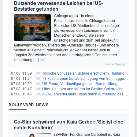
Dutzende verwesende Leichen bei US-
Bestatter gefunden
Chicago (dpa) - In einem
Bestattungsinstitut in Chicago haben
Polizisten US-Medienberichten zufolge
die verwesenden Leichname von 57
Menschen entdeckt. Sie seien
unsachgemäß und zum Teil ungekühlt
aufbewahrt worden, zitieren die «Chicago Tribune» und andere
Medien aus einem Polizeibericht. Anwohner hätten sich in
jüngster Zeit wiederholt über den unerträglichen Geruch in der
Umgebung
[…]
(00)
vor 4 Minuten
07.08. 11:39 |
(00)
Tödliche Schüsse an Schule erschüttern Thailand
07.08. 11:24 |
(00)
78 Festnahmen bei Zerschlagung von Schmuggelnetzwerk in Spanien
07.08. 10:52 |
(00)
US-Feuer: Verdächtiger gesteht Brandstiftung
07.08. 10:47 |
(00)
Überflutungen und Muren im Westen Österreichs
07.08. 10:46 |
(00)
ADAC erwartet mehr Staus durch Aufhebung des Lkw-Fahrverbots
BOULEVARD-NEWS
Co-Star schwärmt von Kaia Gerber: 'Sie ist eine
echte Künstlerin'
(BANG) - Für Graham Campbell ist Kaia