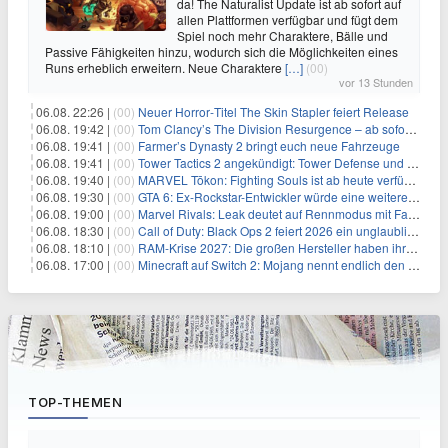
da! The Naturalist Update ist ab sofort auf
allen Plattformen verfügbar und fügt dem
Spiel noch mehr Charaktere, Bälle und
Passive Fähigkeiten hinzu, wodurch sich die Möglichkeiten eines
Runs erheblich erweitern. Neue Charaktere
[…]
(00)
vor 13 Stunden
06.08. 22:26 |
(00)
Neuer Horror‑Titel The Skin Stapler feiert Release
06.08. 19:42 |
(00)
Tom Clancy’s The Division Resurgence – ab sofort für euch verfügbar
06.08. 19:41 |
(00)
Farmer’s Dynasty 2 bringt euch neue Fahrzeuge
06.08. 19:41 |
(00)
Tower Tactics 2 angekündigt: Tower Defense und Deckbuilding Kombo kehrt zurück
06.08. 19:40 |
(00)
MARVEL Tōkon: Fighting Souls ist ab heute verfügbar
06.08. 19:30 |
(00)
GTA 6: Ex-Rockstar-Entwickler würde eine weitere Verschiebung nicht überraschen
06.08. 19:00 |
(00)
Marvel Rivals: Leak deutet auf Rennmodus mit Fahrzeugen hin
06.08. 18:30 |
(00)
Call of Duty: Black Ops 2 feiert 2026 ein unglaubliches Comeback
06.08. 18:10 |
(00)
RAM-Krise 2027: Die großen Hersteller haben ihre Produktion offenbar schon verkauft
06.08. 17:00 |
(00)
Minecraft auf Switch 2: Mojang nennt endlich den Releasetermin
TOP-THEMEN