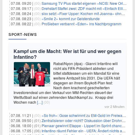
07.08. 09:20 |
(00)
Samsung TV Plus startet eigenen «NCIS: New Orleans»-Sender
07.08. 09:17 |
(00)
Drehstart Staffel zwei: ZDF macht mit «Einfach Elli» weiter
07.08. 08:24 |
(00)
sixx setzt «Fixer Upper: Kochen mit Joanna» ohne Pause fort
07.08. 08:23 |
(00)
«Smile 2» kommt zur Geisterstunde
07.08. 08:22 |
(00)
ProSieben verbannt «Eden» ins Nachtprogramm
SPORT-NEWS
Kampf um die Macht: Wer ist für und wer gegen
Infantino?
Rabat/Nyon (dpa) - Gianni Infantino will
nicht als FIFA-Präsident abtreten und
bittet stattdessen um ein Mandat für eine
weitere Amtszeit bis 2031. Die UEFA hält
dagegen an ihrem Boykott-Plan fest:
Nach dem krachend gescheiterten
Investorendeal um den Verkauf von WM-Rechten steuert der
Weltfußball auf einen zehrenden Machtkampf zu. Knapp drei
Wochen nach
[…]
(00)
vor 2 Minuten
07.08. 11:21 |
(00)
«So froh»: Gose schwimmt zu EM-Gold im Freiwasser
07.08. 09:50 |
(01)
Zentralisieren oder nicht? Diskussion über Drohnenabwehr
06.08. 18:00 |
(01)
Pienaar gewinnt Etappe - Lippert im Sprint chancenlos
06.08. 17:05 |
(06)
Infantino räumt Fehler ein - UEFA: Ändert nichts an Boykott