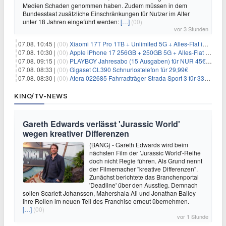
Medien Schaden genommen haben. Zudem müssen in dem
Bundesstaat zusätzliche Einschränkungen für Nutzer im Alter
unter 18 Jahren eingeführt werden:
[…]
(00)
vor 3 Stunden
07.08. 10:45 |
(00)
Xiaomi 17T Pro 1TB + Unlimited 5G + Alles-Flat im o2 Netz für 29,99€/Monat – eff. 1,15€/Monat
07.08. 10:30 |
(00)
Apple iPhone 17 256GB + 250GB 5G + Alles-Flat im Telekom-Netz für 34€/Monat – eff. 6,29€/Monat
07.08. 09:15 |
(00)
PLAYBOY Jahresabo (15 Ausgaben) für NUR 45€ (statt 198€)
07.08. 08:33 |
(00)
Gigaset CL390 Schnurlostelefon für 29,99€
07.08. 08:30 |
(00)
Atera 022685 Fahrradträger Strada Sport 3 für 337,48€
KINO/TV-NEWS
Gareth Edwards verlässt 'Jurassic World'
wegen kreativer Differenzen
(BANG) - Gareth Edwards wird beim
nächsten Film der 'Jurassic World'-Reihe
doch nicht Regie führen. Als Grund nennt
der Filmemacher "kreative Differenzen".
Zunächst berichtete das Branchenportal
'Deadline' über den Ausstieg. Demnach
sollen Scarlett Johansson, Mahershala Ali und Jonathan Bailey
ihre Rollen im neuen Teil des Franchise erneut übernehmen.
[…]
(00)
vor 1 Stunde