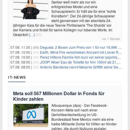
Gerber weit mehr als nur ein
erfolgreiches Model und eine
Schauspielerin: Er hält sie für eine "echte
Künstlerin". Der 24-jährige Schauspieler
steht gemeinsam mit der ebenfalls 24-
jährigen Kaia für die neue Teenie-Thrillerserie 'The Shards' vor
der Kamera und findet für seine Kollegin nur lobende Worte. Im
Gespräch
[…]
(00)
vor 1 Stunde
07.08. 11:30 |
(04)
Degusta: 2 Boxen zum Preis von 1 für nur 16,99€ inkl. Versand
07.08. 10:00 |
(00)
Earth, Wind Fire verschieben Konzert mit Lionel Richie nach medizinischem Notfall
07.08. 10:00 |
(00)
Perez Hiltons Familie floh kurz vor seiner psychischen Krise aus dem Haus
07.08. 08:05 |
(00)
JOOP! Wow! Eau de Toilette for him 100ml ab 21,84€ im Sparabo
07.08. 08:00 |
(00)
Antonio Banderas nennt Melanie Griffith seine 'beste Freundin'
IT-NEWS
Meta soll 567 Millionen Dollar in Fonds für
Kinder zahlen
Albuquerque (dpa) - Der Facebook-
Konzern Meta soll nach einer
Gerichtsentscheidung im US-
Bundesstaat New Mexico mehr als eine
halbe Milliarde Dollar für Hilfen an Kinder
zahlen, die durch Nutzung sozialer