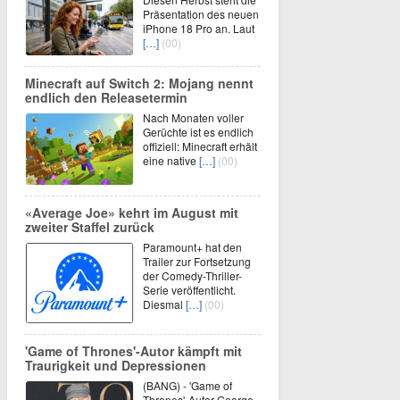
Präsentation des neuen
iPhone 18 Pro an. Laut
[…]
(00)
Minecraft auf Switch 2: Mojang nennt
endlich den Releasetermin
Nach Monaten voller
Gerüchte ist es endlich
offiziell: Minecraft erhält
eine native
[…]
(00)
«Average Joe» kehrt im August mit
zweiter Staffel zurück
Paramount+ hat den
Trailer zur Fortsetzung
der Comedy-Thriller-
Serie veröffentlicht.
Diesmal
[…]
(00)
'Game of Thrones'-Autor kämpft mit
Traurigkeit und Depressionen
(BANG) - 'Game of
Thrones'-Autor George