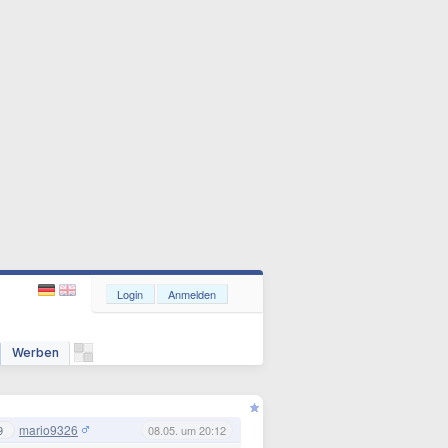
Login
Anmelden
Werben
mario9326
9
08.05. um 20:12