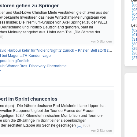
Di
storen gehen zu Springer
0
0
ler und Gast-Löwe Christian Miele verstärken gleich zwei aus der
0
 bekannte Investoren das neue Wirtschafts-Meinungsteam von
0
ss Insider. Die Premium-Gruppe von Axel Springer, zu der WELT,
Let
 Deutschland und Politico Deutschland gehören, baut ihr
0
isches Meinungsangebot aus. Unter dem Titel „Die Stimme der
0
0)
3
vor 5 Stunden
3
2
 Harbour kehrt für 'Violent Night 2' zurück – Kristen Bell stößt zur Besetzung
2
bt bei MagentaTV-Kunden vage
2
oration glücklich
laubt Warner Bros. Discovery-Übernahme
r
pert im Sprint chancenlos
e (dpa) - Die frühere deutsche Rad-Meisterin Liane Lippert hat
zweiten Etappenerfolg bei der Tour de France der Frauen
hügeligen 153,4 Kilometern zwischen Montbrison und Tournon-
 sich die 28-Jährige im Sprint einer siebenköpfigen
i der sechsten Etappe als Sechste geschlagen
[…]
(00)
vor 2 Stunden