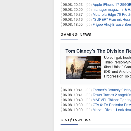
06.08. 20:23 |
(00)
Apple iPhone 17 256GB + 70
06.08. 20:00 |
(00)
manager magazin+ & Ha
06.08. 19:37 |
(00)
Motorola Edge 70 Pro 256GB 
06.08. 19:16 |
(00)
*SUPER* Frau mit Herz 
06.08. 18:55 |
(00)
Frigeo Ahoj-Brause Bonb
GAMING-NEWS
Tom Clancy’s The Division Re
Ubisoft gab heu
Third-Person-Sho
über Ubisoft Conn
iOS- und Android
Progression, so d
06.08. 19:41 |
(00)
Farmer’s Dynasty 2 bri
06.08. 19:41 |
(00)
Tower Tactics 2 angekü
06.08. 19:40 |
(00)
MARVEL Tōkon: Fighting
06.08. 19:30 |
(00)
GTA 6: Ex-Rockstar-Entw
06.08. 19:00 |
(00)
Marvel Rivals: Leak de
KINO/TV-NEWS