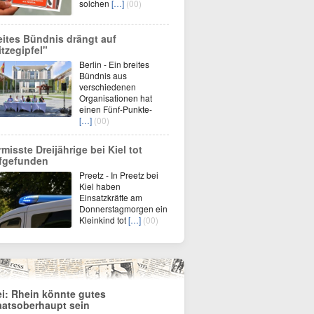
solchen
[…]
(00)
eites Bündnis drängt auf
itzegipfel"
Berlin - Ein breites
Bündnis aus
verschiedenen
Organisationen hat
einen Fünf-Punkte-
[…]
(00)
rmisste Dreijährige bei Kiel tot
fgefunden
Preetz - In Preetz bei
Kiel haben
Einsatzkräfte am
Donnerstagmorgen ein
Kleinkind tot
[…]
(00)
ei: Rhein könnte gutes
aatsoberhaupt sein