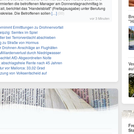
ormierten die betroffenen Manager am Donnerstagnachmittag in
all, berichtet das "Handelsblatt" (Freitagausgabe) unter Berufung
kreise. Die Betroffenen sollen
[…]
(00)
Br
vor 3 Minuten
"H
rnimmt Ermittlungen zu Drohnenvorfall
eipzig: Semtex im Spiel
tler bei Terrorverdacht abschieben
g zu Straße von Hormus
 für Drohnen-Anschläge an Flughäfen
 Milliardenverlust durch Niedrigwasser
achtet AfD-Abgeordneten Nolte
ert abschlagsfreie Rente nach 45 Jahren
Ve
r vor Mallorca: 33,02 Grad
au
tzung von Volksentscheid auf
Fr
St