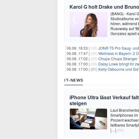
Karol G holt Drake und Bruno
(BANG) - Karol G 
Studioalbums ver
hören, während B
Rusowsky auf 'Bb
Gonzalez spielt
06.08. 18:33 |
(00)
JONR T5 Pro Saug- und 
06.08. 17:47 |
(00)
Wellness in Bayern: 2 Über
06.08. 17:02 |
(00)
Chupa Chups Stranger T
06.08. 17:00 |
(00)
Daisy Lowe bringt ihr zw
06.08. 17:00 |
(01)
Kelly Osbourne und Sid 
IT-NEWS
iPhone Ultra lässt Verkauf f
steigen
Laut Branchenber
Smartphones im J
Prozent wachsen.
faltbares Smartp
[…]
(00)