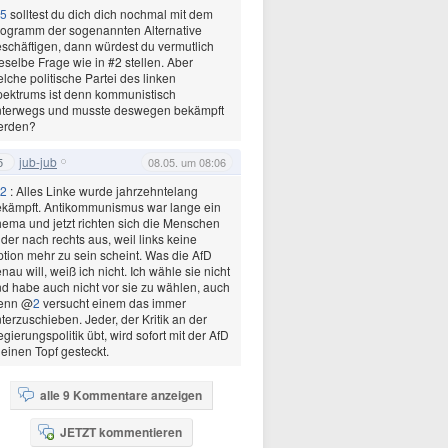
5
solltest du dich dich nochmal mit dem
ogramm der sogenannten Alternative
schäftigen, dann würdest du vermutlich
eselbe Frage wie in #2 stellen. Aber
lche politische Partei des linken
ektrums ist denn kommunistisch
nterwegs und musste deswegen bekämpft
erden?
jub-jub
5
08.05. um 08:06
2
: Alles Linke wurde jahrzehntelang
kämpft. Antikommunismus war lange ein
ema und jetzt richten sich die Menschen
ider nach rechts aus, weil links keine
tion mehr zu sein scheint. Was die AfD
nau will, weiß ich nicht. Ich wähle sie nicht
d habe auch nicht vor sie zu wählen, auch
enn @
2
versucht einem das immer
terzuschieben. Jeder, der Kritik an der
gierungspolitik übt, wird sofort mit der AfD
 einen Topf gesteckt.
alle 9 Kommentare anzeigen
JETZT kommentieren