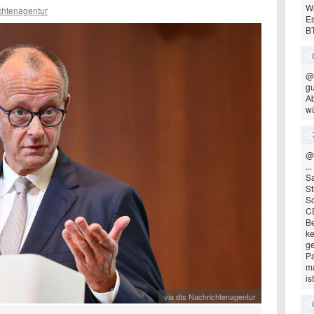
Wä
chtenagentur
Es
B
@
gu
Ab
wü
@
..
S
S
So
C
B
k
ge
Pa
ma
is
via dts Nachrichtenagentur