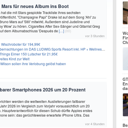
 Mars für neues Album ins Boot
hat die mit Stars gespickte Trackliste ihres sechsten
öffentlicht. "Champagne Papi" Drake ist auf dem Song 'Ahí' zu
runo Mars auf 'Still' mitwirkt. Außerdem sind Judeline und
y Wow' zu hören. Cigarettes After Sex-Sänger und Gitarrist Greg
 auf dem Albumabschluss 'Después de
[…]
(00)
Wo
vor 3 Stunden
Fi
Ch
Wischroboter für 194,99€
nachtungen im DAS LUDWIG Sports Resort inkl. HP + Wellness ab 174€ p.P.
hings Eimer 150 Lutscher für 21,95€
eites Kind zur Welt
Wilson sollen ihre Verlobung gelöst haben
GT
En
da
altbarer Smartphones 2026 um 20 Prozent
ichten werden die weltweiten Auslieferungen faltbarer
ahr 2026 im Vergleich zum Vorjahr voraussichtlich um 20
 Hauptverantwortlich für diesen Schub dürfte Apples erstes
hone sein: das gerüchteweise erwartete iPhone Ultra. Das
vor 4 Stunden
Be