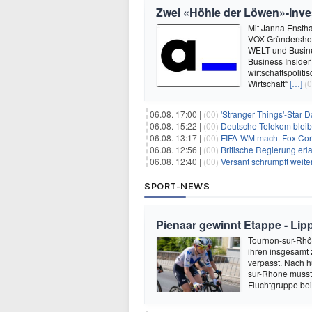
Zwei «Höhle der Löwen»-Inve
Mit Janna Enstha
VOX-Gründershow
WELT und Busine
Business Insider
wirtschaftspolit
Wirtschaft“
[…]
(0
06.08. 17:00 |
(00)
'Stranger Things'-Star David
06.08. 15:22 |
(00)
Deutsche Telekom blei
06.08. 13:17 |
(00)
FIFA-WM macht Fox Corp
06.08. 12:56 |
(00)
Britische Regierung er
06.08. 12:40 |
(00)
Versant schrumpft weite
SPORT-NEWS
Pienaar gewinnt Etappe - Lip
Tournon-sur-Rhôn
ihren insgesamt 
verpasst. Nach 
sur-Rhone musste
Fluchtgruppe be