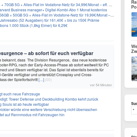
Ra
GB 5G + Alles-Flat im Vodafone-Netz für 34,99€/Monat – eff. 4,65€/Monat
Po
rvard Business manager+ Digital-Kombi-Abo 1 Monat kostenlos
+ 50GB 5G + Alles-Flat im Vodafone-Netz für 19,99€/Monat – eff. 0,61€/Monat
Jahresabo (52 Ausgaben) für 161,40€ + bis zu 150€ Prämie
ons 1.000 Stück (1,8kg Eimer) für 6,29€
We
Zw
surgence – ab sofort für euch verfügbar
te bekannt, dass The Division Resurgence, das neue kostenlose
oter-RPG, nach der Early-Access-Phase ab sofort weltweit für PC
ect und Steam verfügbar ist. Das Spiel ist ebenfalls bereits für
-Geräte verfügbar und unterstützt Crossplay und Cross-
ass der Spielfortschritt
[…]
(00)
vor 54 Minuten
ngt euch neue Fahrzeuge
ndigt: Tower Defense und Deckbuilding Kombo kehrt zurück
Suc
 Souls ist ab heute verfügbar
ickler würde eine weitere Verschiebung nicht überraschen
utet auf Rennmodus mit Fahrzeugen hin