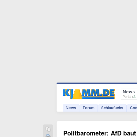
News
Portal (
2.
News
Forum
Schlaufuchs
Com
Politbarometer: AfD baut