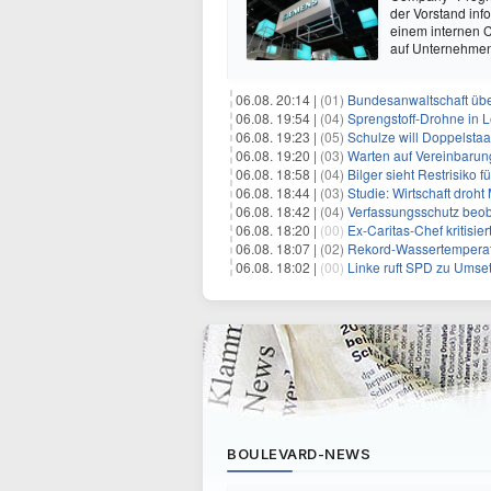
der Vorstand inf
einem internen C
auf Unternehmens
06.08. 20:14 |
(01)
Bundesanwaltschaft übe
06.08. 19:54 |
(04)
Sprengstoff-Drohne in L
06.08. 19:23 |
(05)
Schulze will Doppelstaa
06.08. 19:20 |
(03)
Warten auf Vereinbarun
06.08. 18:58 |
(04)
Bilger sieht Restrisiko
06.08. 18:44 |
(03)
Studie: Wirtschaft droht
06.08. 18:42 |
(04)
Verfassungsschutz beob
06.08. 18:20 |
(00)
Ex-Caritas-Chef kritisi
06.08. 18:07 |
(02)
Rekord-Wassertemperatu
06.08. 18:02 |
(00)
Linke ruft SPD zu Umse
BOULEVARD-NEWS