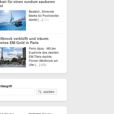
batt für einen rundum sauberen
ol
Beatbot , führende
Marke für Poolroboter,
startet
[…]
(00)
llbrock verblüfft und träumt:
eites EM-Gold in Paris
Paris (dpa) - Mit der
Euphorie des zweiten
EM-Titels dachte
Florian Wellbrock am
Ufer
[…]
(03)
hbegriff
suchen
Woche
Woche