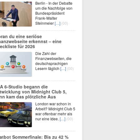
Berlin - In der Debatte
um die Nachfolge von
Bundespräsident
Frank-Walter
Steinmeier
[…]
(00)
ran du eine seriöse
nanzwebseite erkennst – eine
eckliste für 2026
Die Zahl der
Finanzwebseiten, die
deutschsprachigen
Lesern täglich
[…]
(00)
A 6-Studio begann die
twicklung von Midnight Club 5,
nn kam das plötzliche Aus
London war schon in
Arbeit? Midnight Club 5
war offenbar mehr als
nur eine Idee.
[…]
(00)
atbot Sommerfinale: Bis zu 42 %