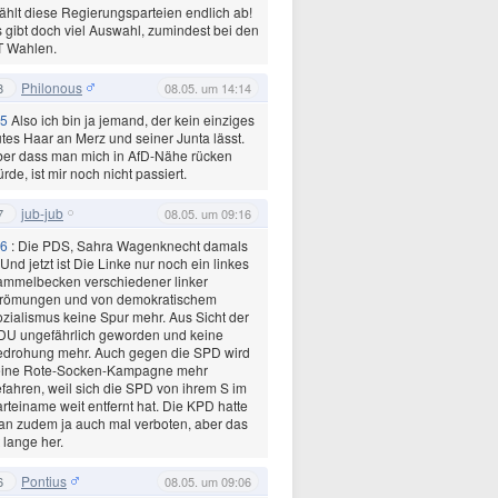
hlt diese Regierungsparteien endlich ab!
 gibt doch viel Auswahl, zumindest bei den
T Wahlen.
Philonous
8
08.05. um 14:14
5
Also ich bin ja jemand, der kein einziges
tes Haar an Merz und seiner Junta lässt.
er dass man mich in AfD-Nähe rücken
rde, ist mir noch nicht passiert.
jub-jub
7
08.05. um 09:16
6
: Die PDS, Sahra Wagenknecht damals
. Und jetzt ist Die Linke nur noch ein linkes
ammelbecken verschiedener linker
trömungen und von demokratischem
zialismus keine Spur mehr. Aus Sicht der
DU ungefährlich geworden und keine
edrohung mehr. Auch gegen die SPD wird
eine Rote-Socken-Kampagne mehr
fahren, weil sich die SPD von ihrem S im
rteiname weit entfernt hat. Die KPD hatte
n zudem ja auch mal verboten, aber das
t lange her.
Pontius
6
08.05. um 09:06