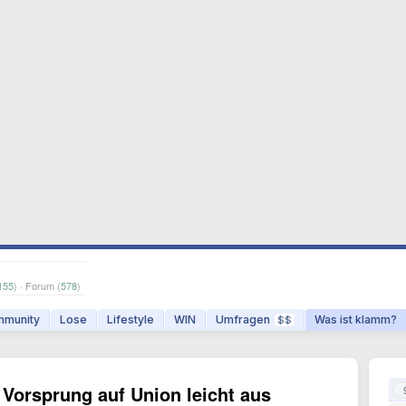
155
) · Forum (
578
)
munity
Lose
Lifestyle
WIN
Umfragen
Was ist klamm?
$$
 Vorsprung auf Union leicht aus