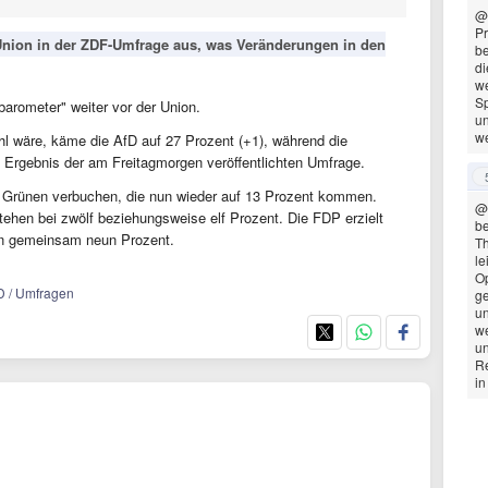
@
Pr
 Union in der ZDF-Umfrage aus, was Veränderungen in den
be
di
we
Sp
tbarometer" weiter vor der Union.
u
w
 wäre, käme die AfD auf 27 Prozent (+1), während die
 Ergebnis der am Freitagmorgen veröffentlichten Umfrage.
 Grünen verbuchen, die nun wieder auf 13 Prozent kommen.
@
ehen bei zwölf beziehungsweise elf Prozent. Die FDP erzielt
be
ien gemeinsam neun Prozent.
Th
le
Op
fD / Umfragen
ge
un
w
un
Re
in