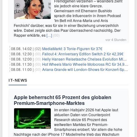
Fremdgehen verzeihen – woanders zieht
sie jedoch eine klare Grenze.
Gemeinsam mit Ehemann Bushido
sprach die Influencerin in ihrem Podcast
'Im Bett mit Anna-Maria und Anis
Ferchichi' darüber, was für sie in einer Beziehung unverzeihlich
wäre. Dabei zeigte sich das Paar überraschend nachsichtig. Der
Rapper erklärte, es
[…]
(00)
vor 4 Stunden
08.08. 14:02 |
(02)
MediaMarkt: 3 Tonie-Figuren für 37€
08.08. 12:30 |
(00)
Fallout 4: Anniversary Edition Switch 2 für 42,39€
08.08. 12:00 |
(00)
Helly Hansen Reisetasche Chelsea Evolution MID 54L für 29,99€
08.08. 11:30 |
(00)
Hot Wheels Mario Wheelie Motocross RC für 34,99€
08.08. 11:00 |
(00)
Ariana Grande will London-Shows für Konzert-Special filmen
IT-NEWS
Apple beherrscht 65 Prozent des globalen
Premium-Smartphone-Marktes
Im ersten Halbjahr 2026 hat Apple laut
aktuellen Daten von Counterpoint
Research stolze 65 Prozent des
weltweiten Marktes für Premium-
Smartphones erobert. Vor allem die hohe
Nachfrage nach der iPhone 17 Modellreihe trieb das Wachstum