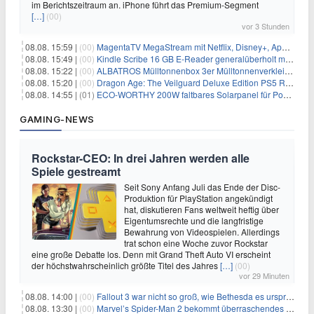
im Berichtszeitraum an. iPhone führt das Premium-Segment
[…]
(00)
vor 3 Stunden
08.08. 15:59 |
(00)
MagentaTV MegaStream mit Netflix, Disney+, Apple TV+ & RTL+ für 30€/Monat (effektiv 20,83€/Monat)
08.08. 15:49 |
(00)
Kindle Scribe 16 GB E-Reader generalüberholt mit Eingabestift für 197,99€
08.08. 15:22 |
(00)
ALBATROS Mülltonnenbox 3er Mülltonnenverkleidung aus Metall für 577,15€
08.08. 15:20 |
(00)
Dragon Age: The Veilguard Deluxe Edition PS5 Rollenspiel für 13,76€
08.08. 14:55 |
(01)
ECO-WORTHY 200W faltbares Solarpanel für Powerstation & Camping für 123,99€
GAMING-NEWS
Rockstar-CEO: In drei Jahren werden alle
Spiele gestreamt
Seit Sony Anfang Juli das Ende der Disc-
Produktion für PlayStation angekündigt
hat, diskutieren Fans weltweit heftig über
Eigentumsrechte und die langfristige
Bewahrung von Videospielen. Allerdings
trat schon eine Woche zuvor Rockstar
eine große Debatte los. Denn mit Grand Theft Auto VI erscheint
der höchstwahrscheinlich größte Titel des Jahres
[…]
(00)
vor 29 Minuten
08.08. 14:00 |
(00)
Fallout 3 war nicht so groß, wie Bethesda es ursprünglich wollte
08.08. 13:30 |
(00)
Marvel’s Spider-Man 2 bekommt überraschendes PS5-Update mit gewünschter Komfortfunktion