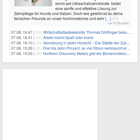
emmi-pet Ultraschallzahnbürste bietet
eine sanfte und effektive Lösung zur
Zahnpflege für Hunde und Katzen. Doch wie gewöhnst du deine
tierischen Freunde an unser hochmodernes und sehr
[…]
(00)
vor 8 Stunden
07.08. 16:47 |
(00)
Wirtschaftsstaatssekretär Thomas Dörflinger besucht Handwerksbetrieb im Kammerbezirk Freiburg
07.08. 16:31 |
(00)
Arbeit macht Spaß oder krank
07.08. 16:10 |
(00)
Vernetzung in jeder Hinsicht – Die Städte der Zukunft sind grün-blau
07.08. 15:29 |
(00)
Drei bis zehn Prozent, so viel Strom verbraucht ein Aufzug im Gebäude
07.08. 15:20 |
(00)
Northern Discovery Metals gibt die Börsennotierung an der Frankfurter Wertpapierbörse bekannt