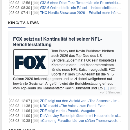
08.08. 12:56 |
(00)
GTA 6 ohne Disc: Take-Two erklärt die Entscheidung für Download-Codes
08.08. 08:30 |
(00)
GTA 6 Online bleibt ein Rätsel – Insider stellt das neue Gerücht klar
08.08. 07:41 |
(00)
THQ Nordic Showcase 2026 – Erhaltet mehr Informationen
KINO/TV-NEWS
FOX setzt auf Kontinuität bei seiner NFL-
Berichterstattung
Tom Brady und Kevin Burkhardt bleiben
auch 2026 das Top-Duo des US-
Senders. Zudem hat FOX sein komplettes
Kommentatoren- und Moderatorenteam
für die neue NFL-Saison vorgestellt. FOX
Sports hat sein On-Air-Team für die NFL-
Saison 2026 bekannt gegeben und setzt dabei weitgehend auf
bewährte Gesichter. Angeführt wird die Berichterstattung erneut
vom Top-Team um Kommentator Kevin Burkhardt und Ex-
[…]
(00)
vor 3 Stunden
08.08. 12:07 |
(00)
ZDF zeigt nur den Auftakt von «The Assassin» im Fernsehen
08.08. 11:38 |
(00)
NBC macht «The Voice» zum Promi-Event
08.08. 11:06 |
(00)
ZDF zeigt vierte «Precht»-Ausgabe
08.08. 11:00 |
(00)
Da'Vine Joy Randolph übernimmt Hauptrolle in starbesetzter schwarzer Komödie
08.08. 10:38 |
(00)
«Camping Paradis» lädt zur süßen Themenwoche ein