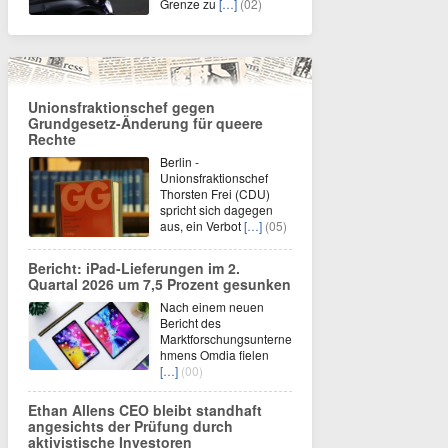
Grenze zu
[…]
(02)
Unionsfraktionschef gegen
Grundgesetz-Änderung für queere
Rechte
Berlin -
Unionsfraktionschef
Thorsten Frei (CDU)
spricht sich dagegen
aus, ein Verbot
[…]
(05)
Bericht: iPad-Lieferungen im 2.
Quartal 2026 um 7,5 Prozent gesunken
Nach einem neuen
Bericht des
Marktforschungsunterne
hmens Omdia fielen
[…]
(00)
Ethan Allens CEO bleibt standhaft
angesichts der Prüfung durch
aktivistische Investoren