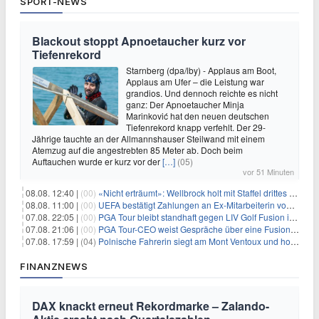
SPORT-NEWS
Blackout stoppt Apnoetaucher kurz vor
Tiefenrekord
Starnberg (dpa/lby) - Applaus am Boot,
Applaus am Ufer – die Leistung war
grandios. Und dennoch reichte es nicht
ganz: Der Apnoetaucher Minja
Marinković hat den neuen deutschen
Tiefenrekord knapp verfehlt. Der 29-
Jährige tauchte an der Allmannshauser Steilwand mit einem
Atemzug auf die angestrebten 85 Meter ab. Doch beim
Auftauchen wurde er kurz vor der
[…]
(05)
vor 51 Minuten
08.08. 12:40 |
(00)
«Nicht erträumt»: Wellbrock holt mit Staffel drittes EM-Gold
08.08. 11:00 |
(00)
UEFA bestätigt Zahlungen an Ex-Mitarbeiterin von Infantino
07.08. 22:05 |
(00)
PGA Tour bleibt standhaft gegen LIV Golf Fusion in einem sich wandelnden Sportumfeld
07.08. 21:06 |
(00)
PGA Tour-CEO weist Gespräche über eine Fusion mit LIV Golf zurück und bekräftigt die Wettbewerbslandschaft
07.08. 17:59 |
(04)
Polnische Fahrerin siegt am Mont Ventoux und holt Tour-Gelb
FINANZNEWS
DAX knackt erneut Rekordmarke – Zalando-