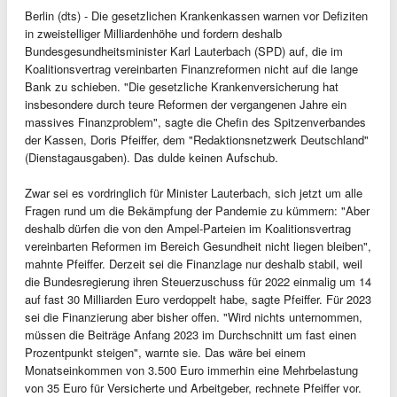
Berlin (dts) - Die gesetzlichen Krankenkassen warnen vor Defiziten
in zweistelliger Milliardenhöhe und fordern deshalb
Bundesgesundheitsminister Karl Lauterbach (SPD) auf, die im
Koalitionsvertrag vereinbarten Finanzreformen nicht auf die lange
Bank zu schieben. "Die gesetzliche Krankenversicherung hat
insbesondere durch teure Reformen der vergangenen Jahre ein
massives Finanzproblem", sagte die Chefin des Spitzenverbandes
der Kassen, Doris Pfeiffer, dem "Redaktionsnetzwerk Deutschland"
(Dienstagausgaben). Das dulde keinen Aufschub.
Zwar sei es vordringlich für Minister Lauterbach, sich jetzt um alle
Fragen rund um die Bekämpfung der Pandemie zu kümmern: "Aber
deshalb dürfen die von den Ampel-Parteien im Koalitionsvertrag
vereinbarten Reformen im Bereich Gesundheit nicht liegen bleiben",
mahnte Pfeiffer. Derzeit sei die Finanzlage nur deshalb stabil, weil
die Bundesregierung ihren Steuerzuschuss für 2022 einmalig um 14
auf fast 30 Milliarden Euro verdoppelt habe, sagte Pfeiffer. Für 2023
sei die Finanzierung aber bisher offen. "Wird nichts unternommen,
müssen die Beiträge Anfang 2023 im Durchschnitt um fast einen
Prozentpunkt steigen", warnte sie. Das wäre bei einem
Monatseinkommen von 3.500 Euro immerhin eine Mehrbelastung
von 35 Euro für Versicherte und Arbeitgeber, rechnete Pfeiffer vor.