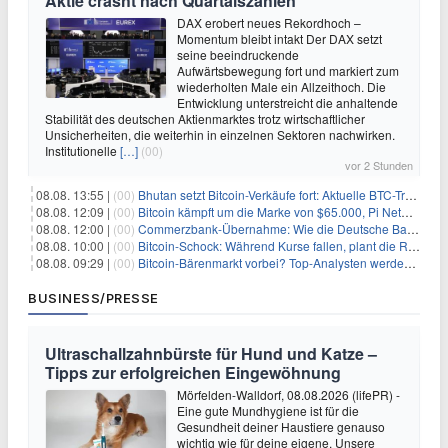
Aktie crasht nach Quartalszahlen
DAX erobert neues Rekordhoch –
Momentum bleibt intakt Der DAX setzt
seine beeindruckende
Aufwärtsbewegung fort und markiert zum
wiederholten Male ein Allzeithoch. Die
Entwicklung unterstreicht die anhaltende
Stabilität des deutschen Aktienmarktes trotz wirtschaftlicher
Unsicherheiten, die weiterhin in einzelnen Sektoren nachwirken.
Institutionelle
[…]
(00)
vor 2 Stunden
08.08. 13:55 |
(00)
Bhutan setzt Bitcoin-Verkäufe fort: Aktuelle BTC-Transaktionen
08.08. 12:09 |
(00)
Bitcoin kämpft um die Marke von $65.000, Pi Network gewinnt an Unterstützung
08.08. 12:00 |
(00)
Commerzbank-Übernahme: Wie die Deutsche Bank im Schatten zum großen Gewinner wird
08.08. 10:00 |
(00)
Bitcoin-Schock: Während Kurse fallen, plant die Regierung die Steuer-Bombe
08.08. 09:29 |
(00)
Bitcoin-Bärenmarkt vorbei? Top-Analysten werden optimistisch, aber die Geschichte sagt etwas anderes
BUSINESS/PRESSE
Ultraschallzahnbürste für Hund und Katze –
Tipps zur erfolgreichen Eingewöhnung
Mörfelden-Walldorf, 08.08.2026 (lifePR) -
Eine gute Mundhygiene ist für die
Gesundheit deiner Haustiere genauso
wichtig wie für deine eigene. Unsere