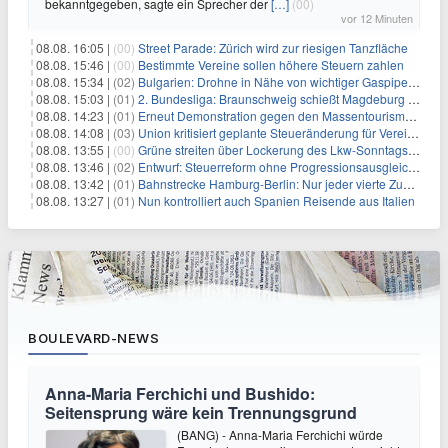
bekanntgegeben, sagte ein Sprecher der
[…]
(00)
vor 12 Minuten
08.08. 16:05 |
(00)
Street Parade: Zürich wird zur riesigen Tanzfläche
08.08. 15:46 |
(00)
Bestimmte Vereine sollen höhere Steuern zahlen
08.08. 15:34 |
(02)
Bulgarien: Drohne in Nähe von wichtiger Gaspipeline explodiert
08.08. 15:03 |
(01)
2. Bundesliga: Braunschweig schießt Magdeburg ab
08.08. 14:23 |
(01)
Erneut Demonstration gegen den Massentourismus auf Mallorca
08.08. 14:08 |
(03)
Union kritisiert geplante Steueränderung für Vereine
08.08. 13:55 |
(00)
Grüne streiten über Lockerung des Lkw-Sonntagsfahrverbots
08.08. 13:46 |
(02)
Entwurf: Steuerreform ohne Progressionsausgleich geplant
08.08. 13:42 |
(01)
Bahnstrecke Hamburg-Berlin: Nur jeder vierte Zug pünktlich
08.08. 13:27 |
(01)
Nun kontrolliert auch Spanien Reisende aus Italien
BOULEVARD-NEWS
Anna-Maria Ferchichi und Bushido:
Seitensprung wäre kein Trennungsgrund
(BANG) - Anna-Maria Ferchichi würde