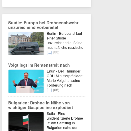
Studie: Europa bei Drohnenabwehr
unzureichend vorbereitet
Berlin - Europa ist laut
einer Studie
unzureichend auf eine
mutmaßliche russische
[…]
(00)
Voigt legt im Rentenstreit nach
Erfurt - Der Thüringer
CDU-Ministerpräsident
Mario Voigt hat seine
Forderung nach
[…]
(08)
Bulgarien: Drohne in Nähe von
wichtiger Gaspipeline explodiert
Sofia - Eine
unidentifizierte Drohne
ist am Samstag in
Bulgarien nahe der