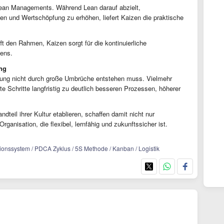
 Lean Managements. Während Lean darauf abzielt,
 und Wertschöpfung zu erhöhen, liefert Kaizen die praktische
t den Rahmen, Kaizen sorgt für die kontinuierliche
mens.
ung
rung nicht durch große Umbrüche entstehen muss. Vielmehr
e Schritte langfristig zu deutlich besseren Prozessen, höherer
teil ihrer Kultur etablieren, schaffen damit nicht nur
rganisation, die flexibel, lernfähig und zukunftssicher ist.
onssystem / PDCA Zyklus / 5S Methode / Kanban / Logistik