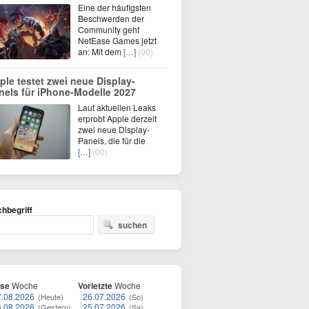
Eine der häufigsten
Beschwerden der
Community geht
NetEase Games jetzt
an: Mit dem
[…]
(00)
ple testet zwei neue Display-
nels für iPhone-Modelle 2027
Laut aktuellen Leaks
erprobt Apple derzeit
zwei neue Display-
Panels, die für die
[…]
(00)
hbegriff
suchen
ese
Woche
Vorletzte
Woche
7.08.2026
26.07.2026
(Heute)
(So)
6.08.2026
25.07.2026
(Gestern)
(Sa)