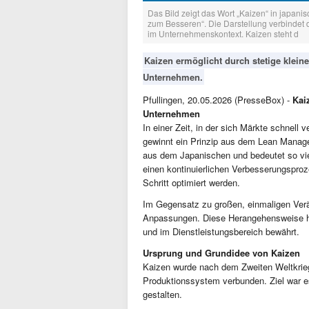
Das Bild zeigt das Wort „Kaizen“ in japani
zum Besseren“. Die Darstellung verbindet 
im Unternehmenskontext. Kaizen steht d
Kaizen ermöglicht durch stetige klein
Unternehmen.
Pfullingen, 20.05.2026 (PresseBox) -
Kai
Unternehmen
In einer Zeit, in der sich Märkte schnell
gewinnt ein Prinzip aus dem Lean Manag
aus dem Japanischen und bedeutet so vie
einen kontinuierlichen Verbesserungsproz
Schritt optimiert werden.
Im Gegensatz zu großen, einmaligen Verä
Anpassungen. Diese Herangehensweise hat 
und im Dienstleistungsbereich bewährt.
Ursprung und Grundidee von Kaizen
Kaizen wurde nach dem Zweiten Weltkrieg
Produktionssystem verbunden. Ziel war es,
gestalten.