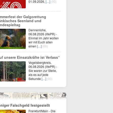
01.09.2026,
[…]
(00)
mmerfest der Galgorettung
änkisches Seenland und
ndespieltag
Dennenlohe,
06.08.2026 (lifePR) -
Einmal im Jahr wollen
wir mit Euch allen
einen
[…]
(00)
uf unsere Einsatzkräfte ist Verlass“
Vogelsbergkreis,
06.08.2026 (lifePR) -
Sie waren zur Stelle,
als es auf jede
Sekunde
[…]
(00)
niger Falschgeld festgestellt
Frankfurt/Main - Die