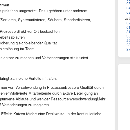
0
ehmen
0
n praktisch umgesetzt. Dazu gehören unter anderem:
0
Let
(Sortieren, Systematisieren, Säubern, Standardisieren,
0
0
Prozesse direkt vor Ort beobachten
3
3
rbeitsabläufen
2
icherung gleichbleibender Qualität
2
blemlösung im Team
2
sichtbar zu machen und Verbesserungen strukturiert
ngt zahlreiche Vorteile mit sich:
fernen von Verschwendung in ProzessenBessere Qualität durch
hlernMotivierte Mitarbeitende durch aktive Beteiligung an
optimierte Abläufe und weniger RessourcenverschwendungMehr
auf Veränderungen zu reagieren
e Effekt: Kaizen fördert eine Denkweise, in der kontinuierliche