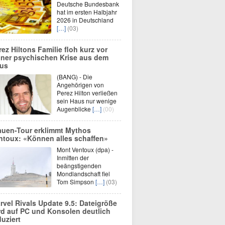
Deutsche Bundesbank
hat im ersten Halbjahr
2026 in Deutschland
[…]
(03)
rez Hiltons Familie floh kurz vor
iner psychischen Krise aus dem
us
(BANG) - Die
Angehörigen von
Perez Hilton verließen
sein Haus nur wenige
Augenblicke
[…]
(00)
auen-Tour erklimmt Mythos
ntoux: «Können alles schaffen»
Mont Ventoux (dpa) -
Inmitten der
beängstigenden
Mondlandschaft fiel
Tom Simpson
[…]
(03)
rvel Rivals Update 9.5: Dateigröße
rd auf PC und Konsolen deutlich
duziert