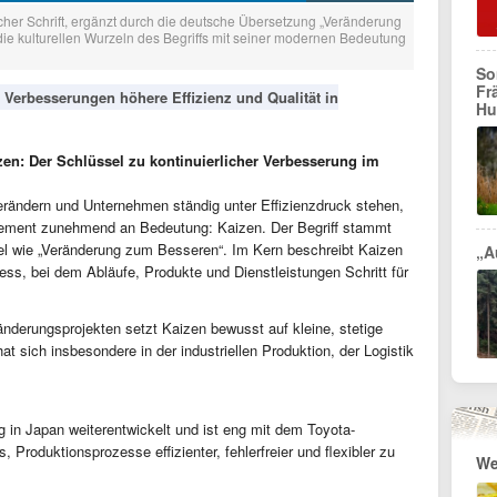
scher Schrift, ergänzt durch die deutsche Übersetzung „Veränderung
die kulturellen Wurzeln des Begriffs mit seiner modernen Bedeutung
So
Fr
e Verbesserungen höhere Effizienz und Qualität in
Hu
zen: Der Schlüssel zu kontinuierlicher Verbesserung im
 verändern und Unternehmen ständig unter Effizienzdruck stehen,
ement zunehmend an Bedeutung: Kaizen. Der Begriff stammt
l wie „Veränderung zum Besseren“. Im Kern beschreibt Kaizen
„A
ess, bei dem Abläufe, Produkte und Dienstleistungen Schritt für
nderungsprojekten setzt Kaizen bewusst auf kleine, stetige
sich insbesondere in der industriellen Produktion, der Logistik
 in Japan weiterentwickelt und ist eng mit dem Toyota-
 Produktionsprozesse effizienter, fehlerfreier und flexibler zu
We