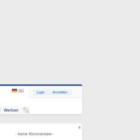
Login
Anmelden
Werben
- keine Kommentare -