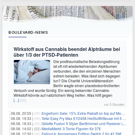
BOULEVARD-NEWS
Wirkstoff aus Cannabis beendet Alpträume bei
über 1/3 der PTSD-Patienten
Die posttraumatische Belastungsstörung
ist oft mit wiederkehrenden Alpträumen
verbunden, die den einzelnen Menschen
extrem belasten. Was lässt sich dagegen
tun? Die Charité Universitätsmedizin
Berlin wagte einen placebokontrollierten
Versuch und wurde fündig: Ein wenig bekannter Cannabis-
Wirkstoff könnte auf natürlichem Weg helfen. Was hilft gegen
[…]
(00)
vor 5 Stunden
08.08. 20:55 |
(00)
Engelhorn Sale: 15% Extra-Rabatt on top auf Mode- und Sport-Artikel
08.08. 19:33 |
(00)
Tefal Easy Fry Max EY2458 Heißluftfritteuse mit 5 Litern für 64,99€
08.08. 18:33 |
(00)
Gillette Fusion 5 Styler Barttrimmer und Rasierer (All in One) für 16€
08.08. 14:02 |
(02)
MediaMarkt: 3 Tonie-Figuren für 37€
08.08. 12:30 |
(00)
Fallout 4: Anniversary Edition Switch 2 für 42,39€