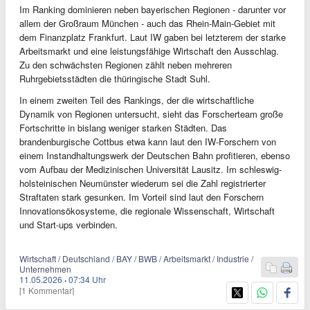
Im Ranking dominieren neben bayerischen Regionen - darunter vor
allem der Großraum München - auch das Rhein-Main-Gebiet mit
dem Finanzplatz Frankfurt. Laut IW gaben bei letzterem der starke
Arbeitsmarkt und eine leistungsfähige Wirtschaft den Ausschlag.
Zu den schwächsten Regionen zählt neben mehreren
Ruhrgebietsstädten die thüringische Stadt Suhl.
In einem zweiten Teil des Rankings, der die wirtschaftliche
Dynamik von Regionen untersucht, sieht das Forscherteam große
Fortschritte in bislang weniger starken Städten. Das
brandenburgische Cottbus etwa kann laut den IW-Forschern von
einem Instandhaltungswerk der Deutschen Bahn profitieren, ebenso
vom Aufbau der Medizinischen Universität Lausitz. Im schleswig-
holsteinischen Neumünster wiederum sei die Zahl registrierter
Straftaten stark gesunken. Im Vorteil sind laut den Forschern
Innovationsökosysteme, die regionale Wissenschaft, Wirtschaft
und Start-ups verbinden.
Wirtschaft / Deutschland / BAY / BWB / Arbeitsmarkt / Industrie /
Unternehmen
11.05.2026
·
07:34 Uhr
[1 Kommentar]