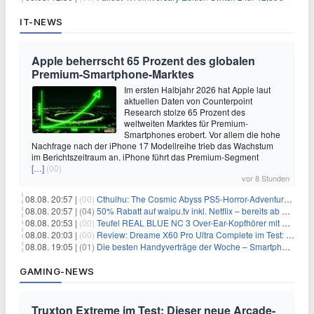
IT-NEWS
Apple beherrscht 65 Prozent des globalen
Premium-Smartphone-Marktes
Im ersten Halbjahr 2026 hat Apple laut
aktuellen Daten von Counterpoint
Research stolze 65 Prozent des
weltweiten Marktes für Premium-
Smartphones erobert. Vor allem die hohe
Nachfrage nach der iPhone 17 Modellreihe trieb das Wachstum
im Berichtszeitraum an. iPhone führt das Premium-Segment
[…]
(00)
vor 8 Stunden
08.08. 20:57 |
(00)
Cthulhu: The Cosmic Abyss PS5-Horror-Adventure für 27,99€
08.08. 20:57 |
(04)
50% Rabatt auf waipu.tv inkl. Netflix – bereits ab 9€/Monat (statt 17,99€)
08.08. 20:53 |
(00)
Teufel REAL BLUE NC 3 Over-Ear-Kopfhörer mit ANC für 149,99€
08.08. 20:03 |
(00)
Review: Dreame X60 Pro Ultra Complete im Test: 42.000 Pa, 100 °C Moppwäsche & erstaunlich viel Technik in nur 8,9 cm Höhe
08.08. 19:05 |
(01)
Die besten Handyverträge der Woche – Smartphone-Tarife & SIM-Only im Überblick
GAMING-NEWS
Truxton Extreme im Test: Dieser neue Arcade-