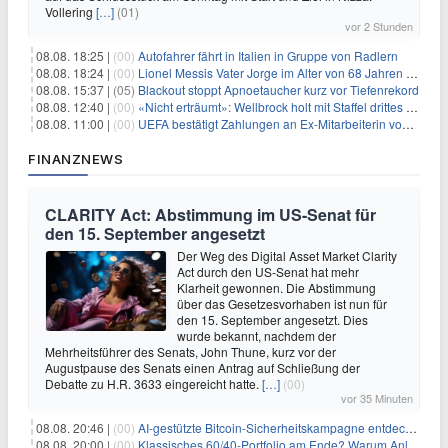
Vollering
[…]
(01)
vor 2 Stunden
08.08. 18:25 |
(00)
Autofahrer fährt in Italien in Gruppe von Radlern
08.08. 18:24 |
(00)
Lionel Messis Vater Jorge im Alter von 68 Jahren gestorben
08.08. 15:37 |
(05)
Blackout stoppt Apnoetaucher kurz vor Tiefenrekord
08.08. 12:40 |
(00)
«Nicht erträumt»: Wellbrock holt mit Staffel drittes EM-Gold
08.08. 11:00 |
(00)
UEFA bestätigt Zahlungen an Ex-Mitarbeiterin von Infantino
FINANZNEWS
CLARITY Act: Abstimmung im US-Senat für
den 15. September angesetzt
Der Weg des Digital Asset Market Clarity
Act durch den US-Senat hat mehr
Klarheit gewonnen. Die Abstimmung
über das Gesetzesvorhaben ist nun für
den 15. September angesetzt. Dies
wurde bekannt, nachdem der
Mehrheitsführer des Senats, John Thune, kurz vor der
Augustpause des Senats einen Antrag auf Schließung der
Debatte zu H.R. 3633 eingereicht hatte.
[…]
(00)
vor 35 Minuten
08.08. 20:46 |
(00)
AI-gestützte Bitcoin-Sicherheitskampagne entdeckt fast 5.000 Softwareprobleme in 390 Projekten
08.08. 20:00 |
(00)
Klassisches 60/40-Portfolio am Ende? Warum Anleger jetzt radikal umdenken müssen