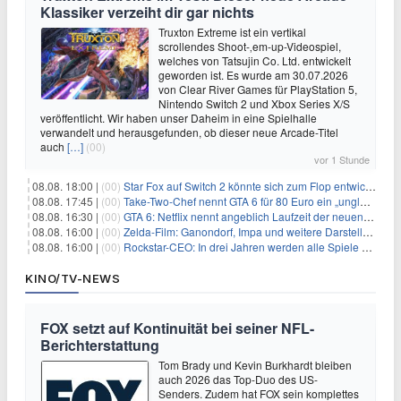
Klassiker verzeiht dir gar nichts
Truxton Extreme ist ein vertikal
scrollendes Shoot-‚em-up-Videospiel,
welches von Tatsujin Co. Ltd. entwickelt
geworden ist. Es wurde am 30.07.2026
von Clear River Games für PlayStation 5,
Nintendo Switch 2 und Xbox Series X/S
veröffentlicht. Wir haben unser Daheim in eine Spielhalle
verwandelt und herausgefunden, ob dieser neue Arcade-Titel
auch
[…]
(00)
vor 1 Stunde
08.08. 18:00 |
(00)
Star Fox auf Switch 2 könnte sich zum Flop entwickeln
08.08. 17:45 |
(00)
Take-Two-Chef nennt GTA 6 für 80 Euro ein „unglaubliches Schnäppchen“
08.08. 16:30 |
(00)
GTA 6: Netflix nennt angeblich Laufzeit der neuen Gameplay-Präsentation
08.08. 16:00 |
(00)
Zelda-Film: Ganondorf, Impa und weitere Darsteller sollen feststehen
08.08. 16:00 |
(00)
Rockstar-CEO: In drei Jahren werden alle Spiele gestreamt
KINO/TV-NEWS
FOX setzt auf Kontinuität bei seiner NFL-
Berichterstattung
Tom Brady und Kevin Burkhardt bleiben
auch 2026 das Top-Duo des US-
Senders. Zudem hat FOX sein komplettes