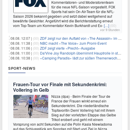
Kommentatoren- und Moderatorenteam
für die neue NFL-Saison vorgestellt. FOX
Sports hat sein On-Air-Team für die NFL-
Saison 2026 bekannt gegeben und setzt dabei weitgehend auf
bewährte Gesichter. Angeführt wird die Berichterstattung erneut
vom Top-Team um Kommentator Kevin Burkhardt und Ex-
[…]
(00)
vor 9 Stunden
08.08. 12:07 |
(00)
ZDF zeigt nur den Auftakt von «The Assassin» im Fernsehen
08.08. 11:38 |
(00)
NBC macht «The Voice» zum Promi-Event
08.08. 11:06 |
(00)
ZDF zeigt vierte «Precht»-Ausgabe
08.08. 11:00 |
(00)
Da'Vine Joy Randolph übernimmt Hauptrolle in starbesetzter schwarzer Komödie
08.08. 10:38 |
(00)
«Camping Paradis» lädt zur süßen Themenwoche ein
SPORT-NEWS
Frauen-Tour vor Finale mit Sekundenkrimi:
Vollering in Gelb
Nizza (dpa) - Beim Finale der Tour de
France der Frauen winkt erneut ein
Sekundenkrimi. Die niederländische
Topfavoritin Demi Vollering hat mit ihrem
Sieg auf der vorletzten Etappe das Gelbe
Trikot erobert und geht mit einem
Vorsprung von acht Sekunden auf die Polin Kasia Niewiadoma
auf das Schlussstück am Sonntag mit Start und Ziel in Nizza.