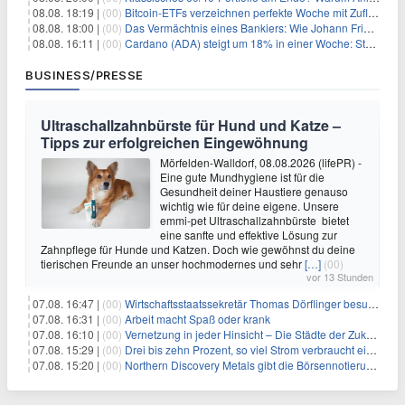
08.08. 18:19 |
(00)
Bitcoin-ETFs verzeichnen perfekte Woche mit Zuflüssen auf 3-Monats-Hoch
08.08. 18:00 |
(00)
Das Vermächtnis eines Bankiers: Wie Johann Friedrich Städel sein Imperium unsterblich machte
08.08. 16:11 |
(00)
Cardano (ADA) steigt um 18% in einer Woche: Steht ein Kurs von $0,30 bevor?
BUSINESS/PRESSE
Ultraschallzahnbürste für Hund und Katze –
Tipps zur erfolgreichen Eingewöhnung
Mörfelden-Walldorf, 08.08.2026 (lifePR) -
Eine gute Mundhygiene ist für die
Gesundheit deiner Haustiere genauso
wichtig wie für deine eigene. Unsere
emmi-pet Ultraschallzahnbürste bietet
eine sanfte und effektive Lösung zur
Zahnpflege für Hunde und Katzen. Doch wie gewöhnst du deine
tierischen Freunde an unser hochmodernes und sehr
[…]
(00)
vor 13 Stunden
07.08. 16:47 |
(00)
Wirtschaftsstaatssekretär Thomas Dörflinger besucht Handwerksbetrieb im Kammerbezirk Freiburg
07.08. 16:31 |
(00)
Arbeit macht Spaß oder krank
07.08. 16:10 |
(00)
Vernetzung in jeder Hinsicht – Die Städte der Zukunft sind grün-blau
07.08. 15:29 |
(00)
Drei bis zehn Prozent, so viel Strom verbraucht ein Aufzug im Gebäude
07.08. 15:20 |
(00)
Northern Discovery Metals gibt die Börsennotierung an der Frankfurter Wertpapierbörse bekannt