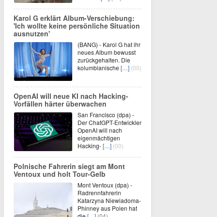
Karol G erklärt Album-Verschiebung:
'Ich wollte keine persönliche Situation
ausnutzen'
(BANG) - Karol G hat ihr
neues Album bewusst
zurückgehalten. Die
kolumbianische
[…]
(00)
OpenAI will neue KI nach Hacking-
Vorfällen härter überwachen
San Francisco (dpa) -
Der ChatGPT-Entwickler
OpenAI will nach
eigenmächtigen
Hacking-
[…]
(00)
Polnische Fahrerin siegt am Mont
Ventoux und holt Tour-Gelb
Mont Ventoux (dpa) -
Radrennfahrerin
Katarzyna Niewiadoma-
Phinney aus Polen hat
die
[…]
(04)