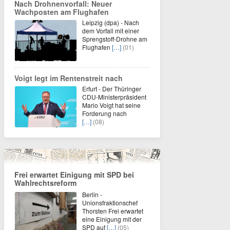
Nach Drohnenvorfall: Neuer
Wachposten am Flughafen
Leipzig (dpa) - Nach
dem Vorfall mit einer
Sprengstoff-Drohne am
Flughafen
[…]
(01)
Voigt legt im Rentenstreit nach
Erfurt - Der Thüringer
CDU-Ministerpräsident
Mario Voigt hat seine
Forderung nach
[…]
(08)
Frei erwartet Einigung mit SPD bei
Wahlrechtsreform
Berlin -
Unionsfraktionschef
Thorsten Frei erwartet
eine Einigung mit der
SPD auf
[…]
(05)