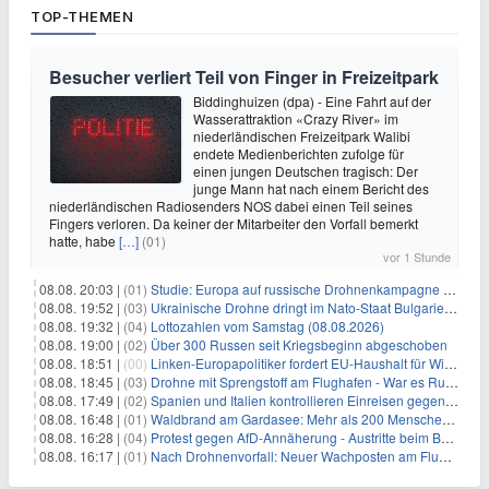
TOP-THEMEN
Besucher verliert Teil von Finger in Freizeitpark
Biddinghuizen (dpa) - Eine Fahrt auf der
Wasserattraktion «Crazy River» im
niederländischen Freizeitpark Walibi
endete Medienberichten zufolge für
einen jungen Deutschen tragisch: Der
junge Mann hat nach einem Bericht des
niederländischen Radiosenders NOS dabei einen Teil seines
Fingers verloren. Da keiner der Mitarbeiter den Vorfall bemerkt
hatte, habe
[…]
(01)
vor 1 Stunde
08.08. 20:03 |
(01)
Studie: Europa auf russische Drohnenkampagne unzureichend vorbereitet
08.08. 19:52 |
(03)
Ukrainische Drohne dringt im Nato-Staat Bulgarien ein
08.08. 19:32 |
(04)
Lottozahlen vom Samstag (08.08.2026)
08.08. 19:00 |
(02)
Über 300 Russen seit Kriegsbeginn abgeschoben
08.08. 18:51 |
(00)
Linken-Europapolitiker fordert EU-Haushalt für Wirtschaftsumbau
08.08. 18:45 |
(03)
Drohne mit Sprengstoff am Flughafen - War es Russland?
08.08. 17:49 |
(02)
Spanien und Italien kontrollieren Einreisen gegenseitig
08.08. 16:48 |
(01)
Waldbrand am Gardasee: Mehr als 200 Menschen evakuiert
08.08. 16:28 |
(04)
Protest gegen AfD-Annäherung - Austritte beim BSW Sachsen-Anhalt
08.08. 16:17 |
(01)
Nach Drohnenvorfall: Neuer Wachposten am Flughafen