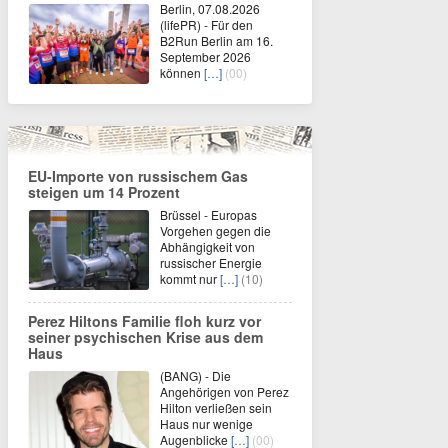
Berlin, 07.08.2026
(lifePR) - Für den
B2Run Berlin am 16.
September 2026
können
[…]
(00)
EU-Importe von russischem Gas
steigen um 14 Prozent
Brüssel - Europas
Vorgehen gegen die
Abhängigkeit von
russischer Energie
kommt nur
[…]
(10)
Perez Hiltons Familie floh kurz vor
seiner psychischen Krise aus dem
Haus
(BANG) - Die
Angehörigen von Perez
Hilton verließen sein
Haus nur wenige
Augenblicke
[…]
(00)