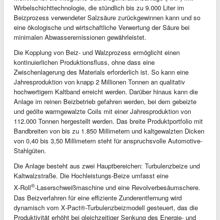
Wirbelschichttechnologie, die stündlich bis zu 9.000 Liter im
Beizprozess verwendeter Salzsäure zurückgewinnen kann und so
eine ökologische und wirtschaftliche Verwertung der Säure bei
minimalen Abwasseremissionen gewährleistet.
Die Kopplung von Beiz- und Walzprozess ermöglicht einen
kontinuierlichen Produktionsfluss, ohne dass eine
Zwischenlagerung des Materials erforderlich ist. So kann eine
Jahresproduktion von knapp 2 Millionen Tonnen an qualitativ
hochwertigem Kaltband erreicht werden. Darüber hinaus kann die
Anlage im reinen Beizbetrieb gefahren werden, bei dem gebeizte
und geölte warmgewalzte Coils mit einer Jahresproduktion von
112.000 Tonnen hergestellt werden. Das breite Produktportfolio mit
Bandbreiten von bis zu 1.850 Millimetern und kaltgewalzten Dicken
von 0,40 bis 3,50 Millimetern steht für anspruchsvolle Automotive-
Stahlgüten.
Die Anlage besteht aus zwei Hauptbereichen: Turbulenzbeize und
Kaltwalzstraße. Die Hochleistungs-Beize umfasst eine
®
X‑Roll
‑Laserschweißmaschine und eine Revolverbesäumschere.
Das Beizverfahren für eine effiziente Zunderentfernung wird
dynamisch vom X‑Pact®-Turbulenzbeizmodell gesteuert, das die
Produktivität erhöht bei gleichzeitiger Senkung des Energie- und