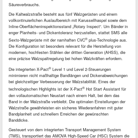
Säureverbrauchs.
Die Kaltwalzstraße besteht aus fünf Walzgerüsten und einem
vollkontinuierlichen Auslaufbereich mit Karussellhaspel sowie dem
Inline-Oberflächeninspektionsstand „Rotary Inspect“. Um Bänder in
enger Planheits- und Dickentoleranz herzustellen, stattet SMS alle
®
Sexto‑Walzgerüste mit der namhaften CVC
plus-Technologie aus.
Die Konfiguration ist besonders relevant für die Herstellung von
modernen, hochfesten Stählen der dritten Generation (AHSS), die
eine präzise Walzspaltregelung bei hohen Walzkräften erfordern.
®
Die integrierten X-Pact
Level 1 und Level 2-Steuerungen
minimieren nicht maßhaltige Bandlängen und Dickenabweichungen
bei gleichzeitiger Verbesserung der Walzstabilität. Eines der
®
technologischen Highlights ist der X‑Pact
Hot Start Assistant für
den vollautomatischen Neustart nach einem Halt, bei dem das
Band in der Walzstraße verbleibt. Die optimalen Einstellungen der
Walzstraße gewährleisten ein sicheres Wiederanfahren mit guter
Bandplanheit und schnellem Erreichen der gewünschten
Banddicke.
Gesteuert von dem integrierten Transport Management System
(TMS), transportiert das AMOVA High-Speed Car (HSC) System die