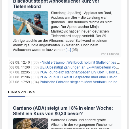
Blackout stoppt Apnoetaucher kurz vor
Tiefenrekord
Starnberg (dpa/lby) - Applaus am Boot,
Applaus am Ufer – die Leistung war
grandios. Und dennoch reichte es nicht
ganz: Der Apnoetaucher Minja
Marinković hat den neuen deutschen
Tiefenrekord knapp verfehlt. Der 29-
Jährige tauchte an der Allmannshauser Steilwand mit einem
Atemzug auf die angestrebten 85 Meter ab. Doch beim
Auftauchen wurde er kurz vor der
[…]
(05)
vor 1 Stunde
08.08. 12:40 |
(00)
«Nicht erträumt»: Wellbrock holt mit Staffel drittes EM-Gold
08.08. 11:00 |
(00)
UEFA bestätigt Zahlungen an Ex-Mitarbeiterin von Infantino
07.08. 22:05 |
(00)
PGA Tour bleibt standhaft gegen LIV Golf Fusion in einem sich wandelnden Sportumfeld
07.08. 21:06 |
(00)
PGA Tour-CEO weist Gespräche über eine Fusion mit LIV Golf zurück und bekräftigt die Wettbewerbslandschaft
07.08. 17:59 |
(04)
Polnische Fahrerin siegt am Mont Ventoux und holt Tour-Gelb
FINANZNEWS
Cardano (ADA) steigt um 18% in einer Woche:
Steht ein Kurs von $0,30 bevor?
Während Bitcoin und andere große
Altcoins in der vergangenen Woche nur
geringe Bewegungen zeigten, konnte