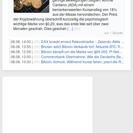
Cardano (ADA) mit einem
bemerkenswerten Kursanstieg von 18%
aus der Masse hervorstechen. Der Preis
der Kryptowährung überschritt kurzzeitig die psychologisch
wichtige Marke von $0,20, was das erste Mal seit über zwei
Monaten geschah. Dies geschah
[…]
(00)
vor 1 Stunde
08.08. 14:00 |
(00)
DAX knackt erneut Rekordmarke – Zalando-Aktie crasht nach Quartalszahlen
08.08. 13:55 |
(00)
Bhutan setzt Bitcoin-Verkäufe fort: Aktuelle BTC-Transaktionen
08.08. 12:09 |
(00)
Bitcoin kämpft um die Marke von $65.000, Pi Network gewinnt an Unterstützung
08.08. 12:00 |
(00)
Commerzbank-Übernahme: Wie die Deutsche Bank im Schatten zum großen Gewinner wird
08.08. 10:00 |
(00)
Bitcoin-Schock: Während Kurse fallen, plant die Regierung die Steuer-Bombe