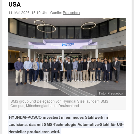
USA
11. Mai 2026, 15:19 Uhr
·
Quelle:
Pressebox
Foto: Pressebox
SMS group und Delegation von Hyundai Steel auf dem SMS
Campus, Mönchengladbach, Deutschland
HYUNDAI-POSCO investiert in ein neues Stahlwerk in
Louisiana, das mit SMS-Technologie Automotive-Stahl für US-
Hersteller produzieren wird.