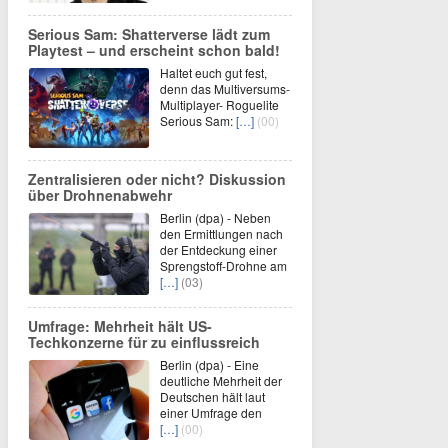
Serious Sam: Shatterverse lädt zum
Playtest – und erscheint schon bald!
Haltet euch gut fest,
denn das Multiversums-
Multiplayer- Roguelite
Serious Sam:
[…]
(00)
Zentralisieren oder nicht? Diskussion
über Drohnenabwehr
Berlin (dpa) - Neben
den Ermittlungen nach
der Entdeckung einer
Sprengstoff-Drohne am
[…]
(03)
Umfrage: Mehrheit hält US-
Techkonzerne für zu einflussreich
Berlin (dpa) - Eine
deutliche Mehrheit der
Deutschen hält laut
einer Umfrage den
[…]
(00)