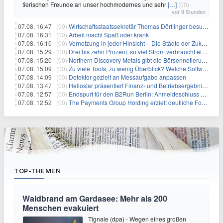
tierischen Freunde an unser hochmodernes und sehr
[…]
(00)
vor 9 Stunden
07.08. 16:47 |
(00)
Wirtschaftsstaatssekretär Thomas Dörflinger besucht Handwerksbetrieb im Kammerbezirk Freiburg
07.08. 16:31 |
(00)
Arbeit macht Spaß oder krank
07.08. 16:10 |
(00)
Vernetzung in jeder Hinsicht – Die Städte der Zukunft sind grün-blau
07.08. 15:29 |
(00)
Drei bis zehn Prozent, so viel Strom verbraucht ein Aufzug im Gebäude
07.08. 15:20 |
(00)
Northern Discovery Metals gibt die Börsennotierung an der Frankfurter Wertpapierbörse bekannt
07.08. 15:09 |
(00)
Zu viele Tools, zu wenig Überblick? Welche Software IT-Dienstleister wirklich brauchen
07.08. 14:09 |
(00)
Detektor gezielt an Messaufgabe anpassen
07.08. 13:47 |
(00)
Heliostar präsentiert Finanz- und Betriebsergebnis für das zweite Quartal 2026 mit Goldproduktion und Barreserven in Rekordhöhe
07.08. 12:57 |
(00)
Endspurt für den B2Run Berlin: Anmeldeschluss am 26. August
07.08. 12:52 |
(00)
The Payments Group Holding erzielt deutliche Fortschritte bei ihren AI-Projekten
TOP-THEMEN
Waldbrand am Gardasee: Mehr als 200
Menschen evakuiert
Tignale (dpa) - Wegen eines großen