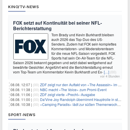
KINO/TV-NEWS
FOX setzt auf Kontinuität bei seiner NFL-
Berichterstattung
Tom Brady und Kevin Burkhardt bleiben
auch 2026 das Top-Duo des US-
Senders. Zudem hat FOX sein komplettes
Kommentatoren- und Moderatorenteam
für die neue NFL-Saison vorgestellt. FOX
Sports hat sein On-Air-Team für die NFL-
Saison 2026 bekannt gegeben und setzt dabei weitgehend auf
bewährte Gesichter. Angeführt wird die Berichterstattung erneut
vom Top-Team um Kommentator Kevin Burkhardt und Ex-
[…]
(00)
vor 4 Stunden
08.08. 12:07 |
(00)
ZDF zeigt nur den Auftakt von «The Assassin» im Fernsehen
08.08. 11:38 |
(00)
NBC macht «The Voice» zum Promi-Event
08.08. 11:06 |
(00)
ZDF zeigt vierte «Precht»-Ausgabe
08.08. 11:00 |
(00)
Da'Vine Joy Randolph übernimmt Hauptrolle in starbesetzter schwarzer Komödie
08.08. 10:38 |
(00)
«Camping Paradis» lädt zur süßen Themenwoche ein
SPORT-NEWS