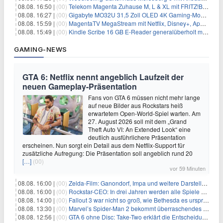
08.08. 16:50 |
(00)
Telekom Magenta Zuhause M, L & XL mit FRITZ!Box 7690 für 1€ und 220€ Bonus (effektiv ab 19,74€/Monat)
08.08. 16:27 |
(00)
Gigabyte MO32U 31,5 Zoll OLED 4K Gaming-Monitor für 549€
08.08. 15:59 |
(00)
MagentaTV MegaStream mit Netflix, Disney+, Apple TV+ & RTL+ für 30€/Monat (effektiv 20,83€/Monat)
08.08. 15:49 |
(00)
Kindle Scribe 16 GB E-Reader generalüberholt mit Eingabestift für 197,99€
GAMING-NEWS
GTA 6: Netflix nennt angeblich Laufzeit der
neuen Gameplay-Präsentation
Fans von GTA 6 müssen nicht mehr lange
auf neue Bilder aus Rockstars heiß
erwartetem Open-World-Spiel warten. Am
27. August 2026 soll mit dem „Grand
Theft Auto VI: An Extended Look“ eine
deutlich ausführlichere Präsentation
erscheinen. Nun sorgt ein Detail aus dem Netflix-Support für
zusätzliche Aufregung: Die Präsentation soll angeblich rund 20
[…]
(00)
vor 59 Minuten
08.08. 16:00 |
(00)
Zelda-Film: Ganondorf, Impa und weitere Darsteller sollen feststehen
08.08. 16:00 |
(00)
Rockstar-CEO: In drei Jahren werden alle Spiele gestreamt
08.08. 14:00 |
(00)
Fallout 3 war nicht so groß, wie Bethesda es ursprünglich wollte
08.08. 13:30 |
(00)
Marvel’s Spider-Man 2 bekommt überraschendes PS5-Update mit gewünschter Komfortfunktion
08.08. 12:56 |
(00)
GTA 6 ohne Disc: Take-Two erklärt die Entscheidung für Download-Codes