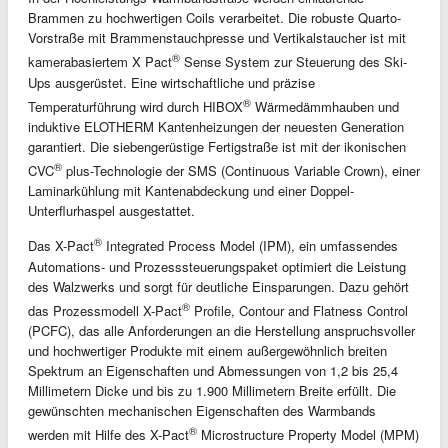
Brammen zu hochwertigen Coils verarbeitet. Die robuste Quarto-
Vorstraße mit Brammenstauchpresse und Vertikalstaucher ist mit
®
kamerabasiertem X Pact
Sense System zur Steuerung des Ski-
Ups ausgerüstet. Eine wirtschaftliche und präzise
®
Temperaturführung wird durch HIBOX
Wärmedämmhauben und
induktive ELOTHERM Kantenheizungen der neuesten Generation
garantiert. Die siebengerüstige Fertigstraße ist mit der ikonischen
®
CVC
plus-Technologie der SMS (Continuous Variable Crown), einer
Laminarkühlung mit Kantenabdeckung und einer Doppel-
Unterflurhaspel ausgestattet.
®
Das X-Pact
Integrated Process Model (IPM), ein umfassendes
Automations- und Prozesssteuerungspaket optimiert die Leistung
des Walzwerks und sorgt für deutliche Einsparungen. Dazu gehört
®
das Prozessmodell X-Pact
Profile, Contour and Flatness Control
(PCFC), das alle Anforderungen an die Herstellung anspruchsvoller
und hochwertiger Produkte mit einem außergewöhnlich breiten
Spektrum an Eigenschaften und Abmessungen von 1,2 bis 25,4
Millimetern Dicke und bis zu 1.900 Millimetern Breite erfüllt. Die
gewünschten mechanischen Eigenschaften des Warmbands
®
werden mit Hilfe des X-Pact
Microstructure Property Model (MPM)