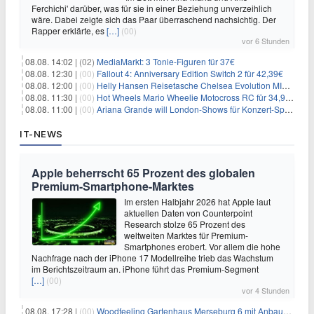
Ferchichi' darüber, was für sie in einer Beziehung unverzeihlich
wäre. Dabei zeigte sich das Paar überraschend nachsichtig. Der
Rapper erklärte, es
[…]
(00)
vor 6 Stunden
08.08. 14:02 |
(02)
MediaMarkt: 3 Tonie-Figuren für 37€
08.08. 12:30 |
(00)
Fallout 4: Anniversary Edition Switch 2 für 42,39€
08.08. 12:00 |
(00)
Helly Hansen Reisetasche Chelsea Evolution MID 54L für 29,99€
08.08. 11:30 |
(00)
Hot Wheels Mario Wheelie Motocross RC für 34,99€
08.08. 11:00 |
(00)
Ariana Grande will London-Shows für Konzert-Special filmen
IT-NEWS
Apple beherrscht 65 Prozent des globalen
Premium-Smartphone-Marktes
Im ersten Halbjahr 2026 hat Apple laut
aktuellen Daten von Counterpoint
Research stolze 65 Prozent des
weltweiten Marktes für Premium-
Smartphones erobert. Vor allem die hohe
Nachfrage nach der iPhone 17 Modellreihe trieb das Wachstum
im Berichtszeitraum an. iPhone führt das Premium-Segment
[…]
(00)
vor 4 Stunden
08.08. 17:28 |
(00)
Woodfeeling Gartenhaus Merseburg 6 mit Anbaudach für 1.048€