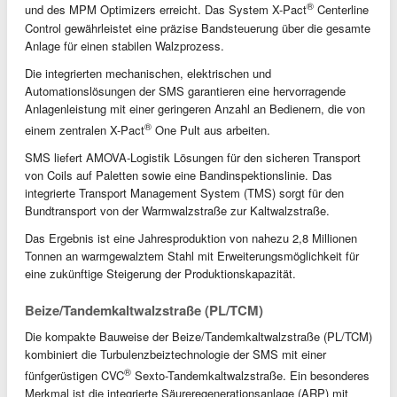
®
und des MPM Optimizers erreicht. Das System X-Pact
Centerline
Control gewährleistet eine präzise Bandsteuerung über die gesamte
Anlage für einen stabilen Walzprozess.
Die integrierten mechanischen, elektrischen und
Automationslösungen der SMS garantieren eine hervorragende
Anlagenleistung mit einer geringeren Anzahl an Bedienern, die von
®
einem zentralen X-Pact
One Pult aus arbeiten.
SMS liefert AMOVA-Logistik Lösungen für den sicheren Transport
von Coils auf Paletten sowie eine Bandinspektionslinie. Das
integrierte Transport Management System (TMS) sorgt für den
Bundtransport von der Warmwalzstraße zur Kaltwalzstraße.
Das Ergebnis ist eine Jahresproduktion von nahezu 2,8 Millionen
Tonnen an warmgewalztem Stahl mit Erweiterungsmöglichkeit für
eine zukünftige Steigerung der Produktionskapazität.
Beize/Tandemkaltwalzstraße (PL/TCM)
Die kompakte Bauweise der Beize/Tandemkaltwalzstraße (PL/TCM)
kombiniert die Turbulenzbeiztechnologie der SMS mit einer
®
fünfgerüstigen CVC
Sexto-Tandemkaltwalzstraße. Ein besonderes
Merkmal ist die integrierte Säureregenerationsanlage (ARP) mit