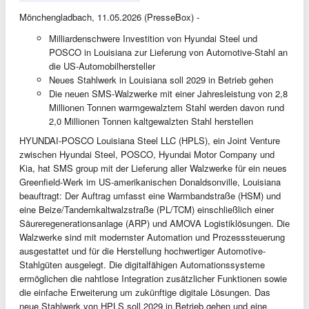
Mönchengladbach, 11.05.2026 (PresseBox) -
Milliardenschwere Investition von Hyundai Steel und
POSCO in Louisiana zur Lieferung von Automotive-Stahl an
die US-Automobilhersteller
Neues Stahlwerk in Louisiana soll 2029 in Betrieb gehen
Die neuen SMS-Walzwerke mit einer Jahresleistung von 2,8
Millionen Tonnen warmgewalztem Stahl werden davon rund
2,0 Millionen Tonnen kaltgewalzten Stahl herstellen
HYUNDAI-POSCO Louisiana Steel LLC (HPLS), ein Joint Venture
zwischen Hyundai Steel, POSCO, Hyundai Motor Company und
Kia, hat SMS group mit der Lieferung aller Walzwerke für ein neues
Greenfield-Werk im US-amerikanischen Donaldsonville, Louisiana
beauftragt: Der Auftrag umfasst eine Warmbandstraße (HSM) und
eine Beize/Tandemkaltwalzstraße (PL/TCM) einschließlich einer
Säureregenerationsanlage (ARP) und AMOVA Logistiklösungen. Die
Walzwerke sind mit modernster Automation und Prozesssteuerung
ausgestattet und für die Herstellung hochwertiger Automotive-
Stahlgüten ausgelegt. Die digitalfähigen Automationssysteme
ermöglichen die nahtlose Integration zusätzlicher Funktionen sowie
die einfache Erweiterung um zukünftige digitale Lösungen. Das
neue Stahlwerk von HPLS soll 2029 in Betrieb gehen und eine