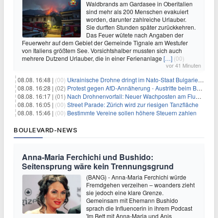
Waldbrands am Gardasee in Oberitalien
sind mehr als 200 Menschen evakuiert
worden, darunter zahlreiche Urlauber.
Sie durften Stunden später zurückkehren.
Das Feuer wütete nach Angaben der
Feuerwehr auf dem Gebiet der Gemeinde Tignale am Westufer
von Italiens größtem See. Vorsichtshalber mussten sich auch
mehrere Dutzend Urlauber, die in einer Ferienanlage
[…]
(00)
vor 41 Minuten
08.08. 16:48 |
(00)
Ukrainische Drohne dringt im Nato-Staat Bulgarien ein
08.08. 16:28 |
(02)
Protest gegen AfD-Annäherung - Austritte beim BSW Sachsen-Anhalt
08.08. 16:17 |
(01)
Nach Drohnenvorfall: Neuer Wachposten am Flughafen
08.08. 16:05 |
(00)
Street Parade: Zürich wird zur riesigen Tanzfläche
08.08. 15:46 |
(00)
Bestimmte Vereine sollen höhere Steuern zahlen
BOULEVARD-NEWS
Anna-Maria Ferchichi und Bushido:
Seitensprung wäre kein Trennungsgrund
(BANG) - Anna-Maria Ferchichi würde
Fremdgehen verzeihen – woanders zieht
sie jedoch eine klare Grenze.
Gemeinsam mit Ehemann Bushido
sprach die Influencerin in ihrem Podcast
'Im Bett mit Anna-Maria und Anis