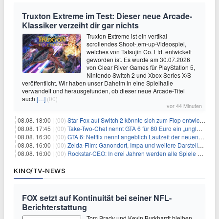
Truxton Extreme im Test: Dieser neue Arcade-
Klassiker verzeiht dir gar nichts
Truxton Extreme ist ein vertikal
scrollendes Shoot-‚em-up-Videospiel,
welches von Tatsujin Co. Ltd. entwickelt
geworden ist. Es wurde am 30.07.2026
von Clear River Games für PlayStation 5,
Nintendo Switch 2 und Xbox Series X/S
veröffentlicht. Wir haben unser Daheim in eine Spielhalle
verwandelt und herausgefunden, ob dieser neue Arcade-Titel
auch
[…]
(00)
vor 44 Minuten
08.08. 18:00 |
(00)
Star Fox auf Switch 2 könnte sich zum Flop entwickeln
08.08. 17:45 |
(00)
Take-Two-Chef nennt GTA 6 für 80 Euro ein „unglaubliches Schnäppchen“
08.08. 16:30 |
(00)
GTA 6: Netflix nennt angeblich Laufzeit der neuen Gameplay-Präsentation
08.08. 16:00 |
(00)
Zelda-Film: Ganondorf, Impa und weitere Darsteller sollen feststehen
08.08. 16:00 |
(00)
Rockstar-CEO: In drei Jahren werden alle Spiele gestreamt
KINO/TV-NEWS
FOX setzt auf Kontinuität bei seiner NFL-
Berichterstattung
Tom Brady und Kevin Burkhardt bleiben