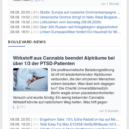
vor 1 Stunde
08.08. 20:03 |
(01)
Studie: Europa auf russische Drohnenkampagne unzureichend vorbereitet
08.08. 19:52 |
(03)
Ukrainische Drohne dringt im Nato-Staat Bulgarien ein
08.08. 19:32 |
(04)
Lottozahlen vom Samstag (08.08.2026)
08.08. 19:00 |
(02)
Über 300 Russen seit Kriegsbeginn abgeschoben
08.08. 18:51 |
(00)
Linken-Europapolitiker fordert EU-Haushalt für Wirtschaftsumbau
BOULEVARD-NEWS
Wirkstoff aus Cannabis beendet Alpträume bei
über 1/3 der PTSD-Patienten
Die posttraumatische Belastungsstörung
ist oft mit wiederkehrenden Alpträumen
verbunden, die den einzelnen Menschen
extrem belasten. Was lässt sich dagegen
tun? Die Charité Universitätsmedizin
Berlin wagte einen placebokontrollierten
Versuch und wurde fündig: Ein wenig bekannter Cannabis-
Wirkstoff könnte auf natürlichem Weg helfen. Was hilft gegen
[…]
(00)
vor 5 Stunden
08.08. 20:55 |
(00)
Engelhorn Sale: 15% Extra-Rabatt on top auf Mode- und Sport-Artikel
08.08. 19:33 |
(00)
Tefal Easy Fry Max EY2458 Heißluftfritteuse mit 5 Litern für 64,99€
08.08. 18:33 |
(00)
Gillette Fusion 5 Styler Barttrimmer und Rasierer (All in One) für 16€