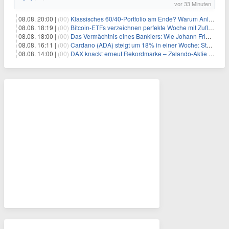
vor 33 Minuten
08.08. 20:00 |
(00)
Klassisches 60/40-Portfolio am Ende? Warum Anleger jetzt radikal umdenken müssen
08.08. 18:19 |
(00)
Bitcoin-ETFs verzeichnen perfekte Woche mit Zuflüssen auf 3-Monats-Hoch
08.08. 18:00 |
(00)
Das Vermächtnis eines Bankiers: Wie Johann Friedrich Städel sein Imperium unsterblich machte
08.08. 16:11 |
(00)
Cardano (ADA) steigt um 18% in einer Woche: Steht ein Kurs von $0,30 bevor?
08.08. 14:00 |
(00)
DAX knackt erneut Rekordmarke – Zalando-Aktie crasht nach Quartalszahlen