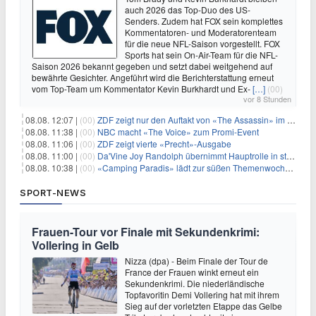
auch 2026 das Top-Duo des US-
Senders. Zudem hat FOX sein komplettes
Kommentatoren- und Moderatorenteam
für die neue NFL-Saison vorgestellt. FOX
Sports hat sein On-Air-Team für die NFL-
Saison 2026 bekannt gegeben und setzt dabei weitgehend auf
bewährte Gesichter. Angeführt wird die Berichterstattung erneut
vom Top-Team um Kommentator Kevin Burkhardt und Ex-
[…]
(00)
vor 8 Stunden
08.08. 12:07 |
(00)
ZDF zeigt nur den Auftakt von «The Assassin» im Fernsehen
08.08. 11:38 |
(00)
NBC macht «The Voice» zum Promi-Event
08.08. 11:06 |
(00)
ZDF zeigt vierte «Precht»-Ausgabe
08.08. 11:00 |
(00)
Da'Vine Joy Randolph übernimmt Hauptrolle in starbesetzter schwarzer Komödie
08.08. 10:38 |
(00)
«Camping Paradis» lädt zur süßen Themenwoche ein
SPORT-NEWS
Frauen-Tour vor Finale mit Sekundenkrimi:
Vollering in Gelb
Nizza (dpa) - Beim Finale der Tour de
France der Frauen winkt erneut ein
Sekundenkrimi. Die niederländische
Topfavoritin Demi Vollering hat mit ihrem
Sieg auf der vorletzten Etappe das Gelbe