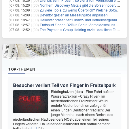
07.08. 15:29 |
(00)
Drei bis zehn Prozent, so viel Strom verbraucht ein Aufzug im Gebäude
07.08. 15:20 |
(00)
Northern Discovery Metals gibt die Börsennotierung an der Frankfurter Wertpapierbörse bekannt
07.08. 15:09 |
(00)
Zu viele Tools, zu wenig Überblick? Welche Software IT-Dienstleister wirklich brauchen
07.08. 14:09 |
(00)
Detektor gezielt an Messaufgabe anpassen
07.08. 13:47 |
(00)
Heliostar präsentiert Finanz- und Betriebsergebnis für das zweite Quartal 2026 mit Goldproduktion und Barreserven in Rekordhöhe
07.08. 12:57 |
(00)
Endspurt für den B2Run Berlin: Anmeldeschluss am 26. August
07.08. 12:52 |
(00)
The Payments Group Holding erzielt deutliche Fortschritte bei ihren AI-Projekten
TOP-THEMEN
Besucher verliert Teil von Finger in Freizeitpark
Biddinghuizen (dpa) - Eine Fahrt auf der
Wasserattraktion «Crazy River» im
niederländischen Freizeitpark Walibi
endete Medienberichten zufolge für
einen jungen Deutschen tragisch: Der
junge Mann hat nach einem Bericht des
niederländischen Radiosenders NOS dabei einen Teil seines
Fingers verloren. Da keiner der Mitarbeiter den Vorfall bemerkt
hatte, habe
[…]
(01)