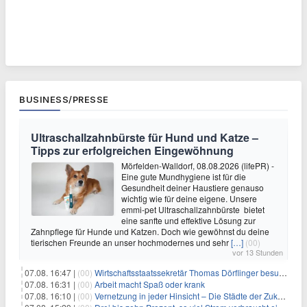
BUSINESS/PRESSE
Ultraschallzahnbürste für Hund und Katze –
Tipps zur erfolgreichen Eingewöhnung
Mörfelden-Walldorf, 08.08.2026 (lifePR) -
Eine gute Mundhygiene ist für die
Gesundheit deiner Haustiere genauso
wichtig wie für deine eigene. Unsere
emmi-pet Ultraschallzahnbürste bietet
eine sanfte und effektive Lösung zur
Zahnpflege für Hunde und Katzen. Doch wie gewöhnst du deine
tierischen Freunde an unser hochmodernes und sehr
[…]
(00)
vor 13 Stunden
07.08. 16:47 |
(00)
Wirtschaftsstaatssekretär Thomas Dörflinger besucht Handwerksbetrieb im Kammerbezirk Freiburg
07.08. 16:31 |
(00)
Arbeit macht Spaß oder krank
07.08. 16:10 |
(00)
Vernetzung in jeder Hinsicht – Die Städte der Zukunft sind grün-blau