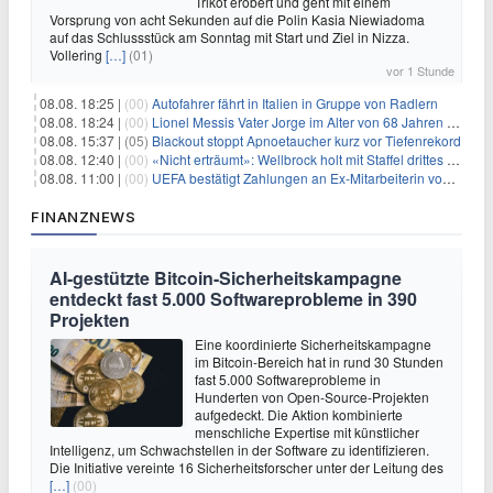
Trikot erobert und geht mit einem
Vorsprung von acht Sekunden auf die Polin Kasia Niewiadoma
auf das Schlussstück am Sonntag mit Start und Ziel in Nizza.
Vollering
[…]
(01)
vor 1 Stunde
08.08. 18:25 |
(00)
Autofahrer fährt in Italien in Gruppe von Radlern
08.08. 18:24 |
(00)
Lionel Messis Vater Jorge im Alter von 68 Jahren gestorben
08.08. 15:37 |
(05)
Blackout stoppt Apnoetaucher kurz vor Tiefenrekord
08.08. 12:40 |
(00)
«Nicht erträumt»: Wellbrock holt mit Staffel drittes EM-Gold
08.08. 11:00 |
(00)
UEFA bestätigt Zahlungen an Ex-Mitarbeiterin von Infantino
FINANZNEWS
AI-gestützte Bitcoin-Sicherheitskampagne
entdeckt fast 5.000 Softwareprobleme in 390
Projekten
Eine koordinierte Sicherheitskampagne
im Bitcoin-Bereich hat in rund 30 Stunden
fast 5.000 Softwareprobleme in
Hunderten von Open-Source-Projekten
aufgedeckt. Die Aktion kombinierte
menschliche Expertise mit künstlicher
Intelligenz, um Schwachstellen in der Software zu identifizieren.
Die Initiative vereinte 16 Sicherheitsforscher unter der Leitung des
[…]
(00)