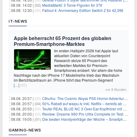
08.08. 14:02 |
(02)
MediaMarkt: 3 Tonie-Figuren für 37€
08.08. 12:30 |
(00)
Fallout 4: Anniversary Edition Switch 2 für 42,39€
IT-NEWS
Apple beherrscht 65 Prozent des globalen
Premium-Smartphone-Marktes
Im ersten Halbjahr 2026 hat Apple laut
aktuellen Daten von Counterpoint
Research stolze 65 Prozent des
weltweiten Marktes für Premium-
Smartphones erobert. Vor allem die hohe
Nachfrage nach der iPhone 17 Modellreihe trieb das Wachstum
im Berichtszeitraum an. iPhone führt das Premium-Segment
[…]
(00)
vor 8 Stunden
08.08. 20:57 |
(00)
Cthulhu: The Cosmic Abyss PS5-Horror-Adventure für 27,99€
08.08. 20:57 |
(04)
50% Rabatt auf waipu.tv inkl. Netflix – bereits ab 9€/Monat (statt 17,99€)
08.08. 20:53 |
(00)
Teufel REAL BLUE NC 3 Over-Ear-Kopfhörer mit ANC für 149,99€
08.08. 20:03 |
(00)
Review: Dreame X60 Pro Ultra Complete im Test: 42.000 Pa, 100 °C Moppwäsche & erstaunlich viel Technik in nur 8,9 cm Höhe
08.08. 19:05 |
(01)
Die besten Handyverträge der Woche – Smartphone-Tarife & SIM-Only im Überblick
GAMING-NEWS