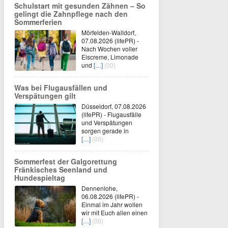
Schulstart mit gesunden Zähnen – So
gelingt die Zahnpflege nach den
Sommerferien
Mörfelden-Walldorf,
07.08.2026 (lifePR) -
Nach Wochen voller
Eiscreme, Limonade
und
[…]
(00)
Was bei Flugausfällen und
Verspätungen gilt
Düsseldorf, 07.08.2026
(lifePR) - Flugausfälle
und Verspätungen
sorgen gerade in
[…]
(00)
Sommerfest der Galgorettung
Fränkisches Seenland und
Hundespieltag
Dennenlohe,
06.08.2026 (lifePR) -
Einmal im Jahr wollen
wir mit Euch allen einen
[…]
(00)