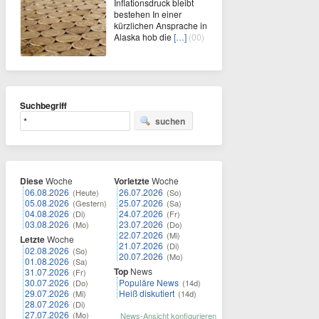
Inflationsdruck bleibt
bestehen In einer
kürzlichen Ansprache in
Alaska hob die
[…]
(00)
Suchbegriff
suchen
Diese
Woche
Vorletzte
Woche
06.08.2026
26.07.2026
(Heute)
(So)
05.08.2026
25.07.2026
(Gestern)
(Sa)
04.08.2026
24.07.2026
(Di)
(Fr)
03.08.2026
23.07.2026
(Mo)
(Do)
22.07.2026
(Mi)
Letzte
Woche
21.07.2026
(Di)
02.08.2026
(So)
20.07.2026
(Mo)
01.08.2026
(Sa)
Top
News
31.07.2026
(Fr)
30.07.2026
Populäre News
(Do)
(14d)
29.07.2026
Heiß diskutiert
(Mi)
(14d)
28.07.2026
(Di)
27.07.2026
(Mo)
News-Ansicht konfigurieren