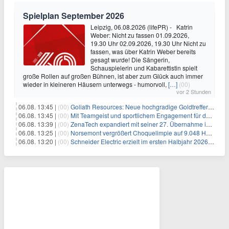
Spielplan September 2026
Leipzig, 06.08.2026 (lifePR) - Katrin
Weber: Nicht zu fassen 01.09.2026,
19.30 Uhr 02.09.2026, 19.30 Uhr Nicht zu
fassen, was über Katrin Weber bereits
gesagt wurde! Die Sängerin,
Schauspielerin und Kabarettistin spielt
große Rollen auf großen Bühnen, ist aber zum Glück auch immer
wieder in kleineren Häusern unterwegs - humorvoll,
[…]
(00)
vor 2 Stunden
06.08. 13:45 |
(00)
Goliath Resources: Neue hochgradige Goldtreffer erweitern Surebet-Entdeckung deutlich
06.08. 13:45 |
(00)
Mit Teamgeist und sportlichem Engagement für den guten Zweck: REYHER spendet beim 11. UKE-Benefizlauf Rekordsumme zugunsten des Kinderschutzes
06.08. 13:39 |
(00)
ZenaTech expandiert mit seiner 27. Übernahme im Drone-as-a-Service-Geschäft nach Idaho und erweitert sein Angebot an drohnengestützten Serviceleistungen im Vermessungs- und Bauingenieurwesen für Kunden aus dem Regierungs- und Bausektor
06.08. 13:25 |
(00)
Norsemont vergrößert Choquelimpie auf 9.048 Hektar – Landpaket wächst um 57%
06.08. 13:20 |
(00)
Schneider Electric erzielt im ersten Halbjahr 2026 starke Fortschritte bei der Umsetzung seiner Nachhaltigkeits-Roadmap Impact 2030