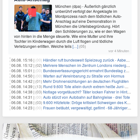
München (dpa) - Äußerlich gänzlich
unberührt verfolgt der Angeklagte im
Mordprozess nach dem tödlichen Auto-
Anschlag auf eine Demonstration in
München die Urteilsbegründung. Hört
den Schilderungen zu, wie er den Wagen
von hinten in die Menge steuerte. Wie eine Mutter und ihre
Tochter im Kinderwagen durch die Luft flogen und tödliche
Verletzungen erlitten. Welche teils
[…]
(05)
vor 4 Minuten
06.08. 15:16 |
(00)
Händler ruft bundesweit Spielzeug zurück - Asbestverdacht
06.08. 15:12 |
(02)
Mehrere Menschen im Zentrum Londons niedergestochen
06.08. 15:01 |
(00)
Bundesverfassungsgericht ermahnt Bundestag zu zügiger Wahlprüfung
06.08. 14:50 |
(00)
Warten auf Vereinbarung zu Straße von Hormus
06.08. 14:42 |
(01)
Mehr Drohnensichtungen an deutschen Flughäfen
06.08. 14:39 |
(13)
Rund 9.600 Tote allein durch extrem heiße Juni-Woche
06.08. 14:38 |
(03)
Notlage vorgetäuscht? Täter locken Fahrer in Hinterhalt
06.08. 14:31 |
(00)
Auto stürzt von Autobahn auf Bahngleise - drei Tote
06.08. 14:28 |
(03)
9.600 Hitztetote: Dröge kritisiert Schweigen des Kanzlers
06.08. 14:23 |
(00)
Frauen betäubt, vergewaltigt, gefilmt - 68-Jähriger gesteht