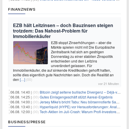
FINANZNEWS
EZB hält Leitzinsen – doch Bauzinsen steigen
trotzdem: Das Nahost-Problem für
Immobilienkäufer
EZB stoppt Zinserhöhungen – aber die
Märkte spielen nicht mit Die Europäische
Zentralbank hat sich am gestrigen
Donnerstag zu einer stabilen Zinspolitik
entschieden und den Leitzins
unverändert gelassen. Für
Immobilienkäufer, die auf sinkende Kreditkosten gehofft hatten,
sollte dies eigentlich gute Nachrichten sein. Doch die Realität an
den
[…]
(00)
vor 21 Minuten
06.08. 14:40 |
(00)
Bitcoin zeigt seltene bullische Divergenz – Déjà-vu für BTC?
06.08. 14:25 |
(00)
Gutes Einlagengeschäft stützt Aareal-Ergebnis
06.08. 14:00 |
(00)
Jersey Mike's bricht Tabu: Neu börsennotierte Sandwich-Kette startet Millionen-Offensive in digitales Marketing
06.08. 13:40 |
(00)
Hyperliquid (HYPE) vor Herausforderungen: Analysten erwarten kurzfristigen Kursrückgang
06.08. 12:00 |
(00)
Tech-Aktien im Juli-Crash: Warum Profi-Investoren jetzt zugreifen – Stresstest statt Bärenmarkt
BUSINESS/PRESSE