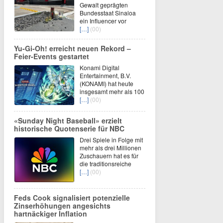
Gewalt geprägten
Bundesstaat Sinaloa
ein Influencer vor
[…]
(00)
Yu‑Gi‑Oh! erreicht neuen Rekord –
Feier‑Events gestartet
Konami Digital
Entertainment, B.V.
(KONAMI) hat heute
insgesamt mehr als 100
[…]
(00)
«Sunday Night Baseball» erzielt
historische Quotenserie für NBC
Drei Spiele in Folge mit
mehr als drei Millionen
Zuschauern hat es für
die traditionsreiche
[…]
(00)
Feds Cook signalisiert potenzielle
Zinserhöhungen angesichts
hartnäckiger Inflation