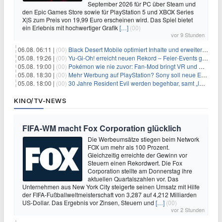
September 2026 für PC über Steam und
den Epic Games Store sowie für PlayStation 5 und XBOX Series
X|S zum Preis von 19,99 Euro erscheinen wird. Das Spiel bietet
ein Erlebnis mit hochwertiger Grafik
[…]
(00)
vor 9 Stunden
06.08. 06:11 |
(00)
Black Desert Mobile optimiert Inhalte und erweitert Treasure Access
05.08. 19:26 |
(00)
Yu‑Gi‑Oh! erreicht neuen Rekord – Feier‑Events gestartet
05.08. 19:00 |
(00)
Pokémon wie nie zuvor: Fan-Mod bringt VR und Ego-Perspektive nach Kanto
05.08. 18:30 |
(00)
Mehr Werbung auf PlayStation? Sony soll neue Einnahmequellen prüfen
05.08. 18:00 |
(00)
30 Jahre Resident Evil werden begehbar, samt „lebensgroßem Leon“
KINO/TV-NEWS
FIFA-WM macht Fox Corporation glücklich
Die Werbeumsätze stiegen beim Network
FOX um mehr als 100 Prozent.
Gleichzeitig erreichte der Gewinn vor
Steuern einen Rekordwert. Die Fox
Corporation stellte am Donnerstag ihre
aktuellen Quartalszahlen vor. Das
Unternehmen aus New York City steigerte seinen Umsatz mit Hilfe
der FIFA-Fußballweltmeisterschaft von 3,287 auf 4,212 Milliarden
US-Dollar. Das Ergebnis vor Zinsen, Steuern und
[…]
(00)
vor 2 Stunden