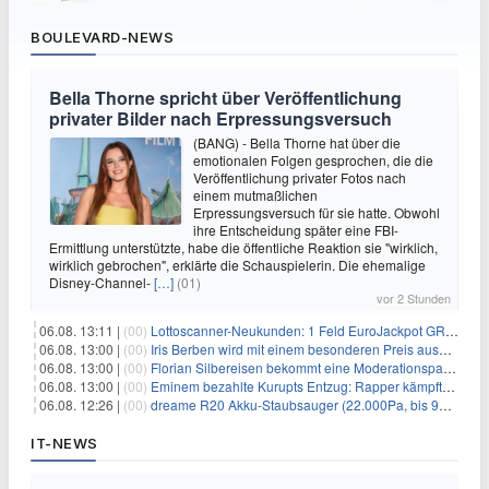
BOULEVARD-NEWS
Bella Thorne spricht über Veröffentlichung
privater Bilder nach Erpressungsversuch
(BANG) - Bella Thorne hat über die
emotionalen Folgen gesprochen, die die
Veröffentlichung privater Fotos nach
einem mutmaßlichen
Erpressungsversuch für sie hatte. Obwohl
ihre Entscheidung später eine FBI-
Ermittlung unterstützte, habe die öffentliche Reaktion sie "wirklich,
wirklich gebrochen", erklärte die Schauspielerin. Die ehemalige
Disney-Channel-
[…]
(01)
vor 2 Stunden
06.08. 13:11 |
(00)
Lottoscanner-Neukunden: 1 Feld EuroJackpot GRATIS spielen
06.08. 13:00 |
(00)
Iris Berben wird mit einem besonderen Preis ausgezeichnet
06.08. 13:00 |
(00)
Florian Silbereisen bekommt eine Moderationspartnerin
06.08. 13:00 |
(00)
Eminem bezahlte Kurupts Entzug: Rapper kämpfte gegen lebensbedrohliche Alkoholsucht
06.08. 12:26 |
(00)
dreame R20 Akku-Staubsauger (22.000Pa, bis 90 Min. Laufzeit) für 169€
IT-NEWS