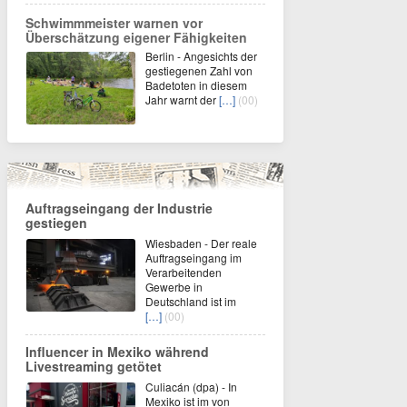
Schwimmmeister warnen vor
Überschätzung eigener Fähigkeiten
Berlin - Angesichts der
gestiegenen Zahl von
Badetoten in diesem
Jahr warnt der
[…]
(00)
Auftragseingang der Industrie
gestiegen
Wiesbaden - Der reale
Auftragseingang im
Verarbeitenden
Gewerbe in
Deutschland ist im
[…]
(00)
Influencer in Mexiko während
Livestreaming getötet
Culiacán (dpa) - In
Mexiko ist im von