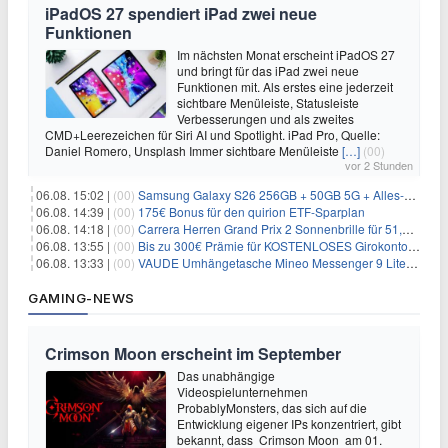
iPadOS 27 spendiert iPad zwei neue
Funktionen
Im nächsten Monat erscheint iPadOS 27
und bringt für das iPad zwei neue
Funktionen mit. Als erstes eine jederzeit
sichtbare Menüleiste, Statusleiste
Verbesserungen und als zweites
CMD+Leerezeichen für Siri AI und Spotlight. iPad Pro, Quelle:
Daniel Romero, Unsplash Immer sichtbare Menüleiste
[…]
(00)
vor 2 Stunden
06.08. 15:02 |
(00)
Samsung Galaxy S26 256GB + 50GB 5G + Alles-Flat im Vodafone-Netz für 19,99€/Monat – eff. 0,20€/Monat
06.08. 14:39 |
(00)
175€ Bonus für den quirion ETF-Sparplan
06.08. 14:18 |
(00)
Carrera Herren Grand Prix 2 Sonnenbrille für 51,55€
06.08. 13:55 |
(00)
Bis zu 300€ Prämie für KOSTENLOSES Girokonto bei der Santander – 50€ schon nach 1 Woche!
06.08. 13:33 |
(00)
VAUDE Umhängetasche Mineo Messenger 9 Liter für 26,89€
GAMING-NEWS
Crimson Moon erscheint im September
Das unabhängige
Videospielunternehmen
ProbablyMonsters, das sich auf die
Entwicklung eigener IPs konzentriert, gibt
bekannt, dass Crimson Moon am 01.