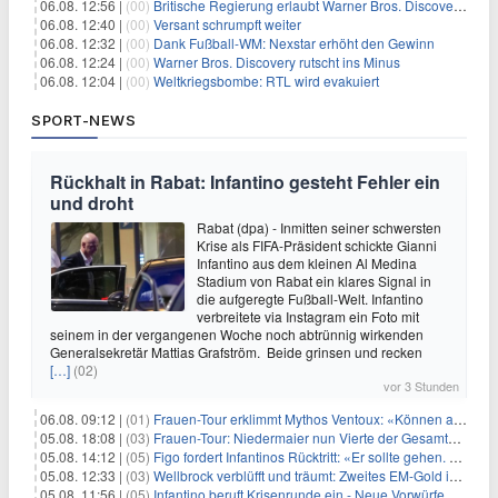
06.08. 12:56 |
(00)
Britische Regierung erlaubt Warner Bros. Discovery-Übernahme
06.08. 12:40 |
(00)
Versant schrumpft weiter
06.08. 12:32 |
(00)
Dank Fußball-WM: Nexstar erhöht den Gewinn
06.08. 12:24 |
(00)
Warner Bros. Discovery rutscht ins Minus
06.08. 12:04 |
(00)
Weltkriegsbombe: RTL wird evakuiert
SPORT-NEWS
Rückhalt in Rabat: Infantino gesteht Fehler ein
und droht
Rabat (dpa) - Inmitten seiner schwersten
Krise als FIFA-Präsident schickte Gianni
Infantino aus dem kleinen Al Medina
Stadium von Rabat ein klares Signal in
die aufgeregte Fußball-Welt. Infantino
verbreitete via Instagram ein Foto mit
seinem in der vergangenen Woche noch abtrünnig wirkenden
Generalsekretär Mattias Grafström. Beide grinsen und recken
[…]
(02)
vor 3 Stunden
06.08. 09:12 |
(01)
Frauen-Tour erklimmt Mythos Ventoux: «Können alles schaffen»
05.08. 18:08 |
(03)
Frauen-Tour: Niedermaier nun Vierte der Gesamtwertung
05.08. 14:12 |
(05)
Figo fordert Infantinos Rücktritt: «Er sollte gehen. Jetzt»
05.08. 12:33 |
(03)
Wellbrock verblüfft und träumt: Zweites EM-Gold in Paris
05.08. 11:56 |
(05)
Infantino beruft Krisenrunde ein - Neue Vorwürfe gegen FIFA