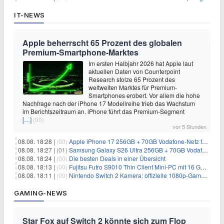
IT-NEWS
Apple beherrscht 65 Prozent des globalen
Premium-Smartphone-Marktes
Im ersten Halbjahr 2026 hat Apple laut
aktuellen Daten von Counterpoint
Research stolze 65 Prozent des
weltweiten Marktes für Premium-
Smartphones erobert. Vor allem die hohe
Nachfrage nach der iPhone 17 Modellreihe trieb das Wachstum
im Berichtszeitraum an. iPhone führt das Premium-Segment
[…]
(00)
vor 5 Stunden
08.08. 18:28 |
(00)
Apple iPhone 17 256GB + 70GB Vodafone-Netz für 34,99€/Monat (effektiv 6,41€/Monat)
08.08. 18:27 |
(01)
Samsung Galaxy S26 Ultra 256GB + 70GB Vodafone-Netz für 34,99€/Monat (effektiv 4,74€/Monat)
08.08. 18:24 |
(00)
Die besten Deals in einer Übersicht
08.08. 18:13 |
(00)
Fujitsu Futro S9010 Thin Client Mini-PC mit 16 GB RAM für 100€
08.08. 18:11 |
(00)
Nintendo Switch 2 Kamera: offizielle 1080p-GameChat-Kamera für 19,99€
GAMING-NEWS
Star Fox auf Switch 2 könnte sich zum Flop