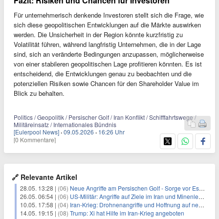
Fazit: Risiken und Chancen für Investoren
Für unternehmerisch denkende Investoren stellt sich die Frage, wie
sich diese geopolitischen Entwicklungen auf die Märkte auswirken
werden. Die Unsicherheit in der Region könnte kurzfristig zu
Volatilität führen, während langfristig Unternehmen, die in der Lage
sind, sich an veränderte Bedingungen anzupassen, möglicherweise
von einer stabileren geopolitischen Lage profitieren könnten. Es ist
entscheidend, die Entwicklungen genau zu beobachten und die
potenziellen Risiken sowie Chancen für den Shareholder Value im
Blick zu behalten.
Politics / Geopolitik / Persischer Golf / Iran Konflikt / Schifffahrtswege /
Militäreinsatz / Internationales Bündnis
[Eulerpool News]
·
09.05.2026
·
16:26 Uhr
[0 Kommentare]
🔗 Relevante Artikel
28.05. 13:28 |
(06)
Neue Angriffe am Persischen Golf - Sorge vor Eskalation
26.05. 06:54 |
(06)
US-Militär: Angriffe auf Ziele im Iran und Minenleger-Boote
10.05. 17:58 |
(04)
Iran-Krieg: Drohnenangriffe und Hoffnung auf neues Treffen
14.05. 19:15 |
(08)
Trump: Xi hat Hilfe im Iran-Krieg angeboten