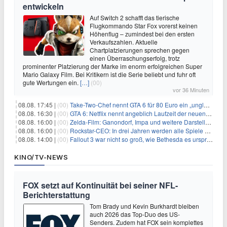
entwickeln
Auf Switch 2 schafft das tierische
Flugkommando Star Fox vorerst keinen
Höhenflug – zumindest bei den ersten
Verkaufszahlen. Aktuelle
Chartplatzierungen sprechen gegen
einen Überraschungserfolg, trotz
prominenter Platzierung der Marke im enorm erfolgreichen Super
Mario Galaxy Film. Bei Kritikern ist die Serie beliebt und fuhr oft
gute Wertungen ein.
[…]
(00)
vor 36 Minuten
08.08. 17:45 |
(00)
Take-Two-Chef nennt GTA 6 für 80 Euro ein „unglaubliches Schnäppchen“
08.08. 16:30 |
(00)
GTA 6: Netflix nennt angeblich Laufzeit der neuen Gameplay-Präsentation
08.08. 16:00 |
(00)
Zelda-Film: Ganondorf, Impa und weitere Darsteller sollen feststehen
08.08. 16:00 |
(00)
Rockstar-CEO: In drei Jahren werden alle Spiele gestreamt
08.08. 14:00 |
(00)
Fallout 3 war nicht so groß, wie Bethesda es ursprünglich wollte
KINO/TV-NEWS
FOX setzt auf Kontinuität bei seiner NFL-
Berichterstattung
Tom Brady und Kevin Burkhardt bleiben
auch 2026 das Top-Duo des US-
Senders. Zudem hat FOX sein komplettes