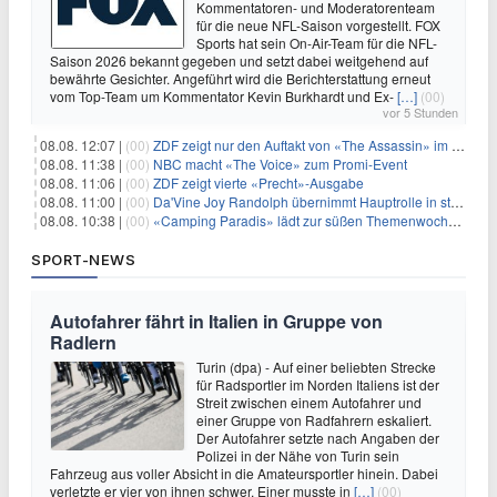
Kommentatoren- und Moderatorenteam
für die neue NFL-Saison vorgestellt. FOX
Sports hat sein On-Air-Team für die NFL-
Saison 2026 bekannt gegeben und setzt dabei weitgehend auf
bewährte Gesichter. Angeführt wird die Berichterstattung erneut
vom Top-Team um Kommentator Kevin Burkhardt und Ex-
[…]
(00)
vor 5 Stunden
08.08. 12:07 |
(00)
ZDF zeigt nur den Auftakt von «The Assassin» im Fernsehen
08.08. 11:38 |
(00)
NBC macht «The Voice» zum Promi-Event
08.08. 11:06 |
(00)
ZDF zeigt vierte «Precht»-Ausgabe
08.08. 11:00 |
(00)
Da'Vine Joy Randolph übernimmt Hauptrolle in starbesetzter schwarzer Komödie
08.08. 10:38 |
(00)
«Camping Paradis» lädt zur süßen Themenwoche ein
SPORT-NEWS
Autofahrer fährt in Italien in Gruppe von
Radlern
Turin (dpa) - Auf einer beliebten Strecke
für Radsportler im Norden Italiens ist der
Streit zwischen einem Autofahrer und
einer Gruppe von Radfahrern eskaliert.
Der Autofahrer setzte nach Angaben der
Polizei in der Nähe von Turin sein
Fahrzeug aus voller Absicht in die Amateursportler hinein. Dabei
verletzte er vier von ihnen schwer. Einer musste in
[…]
(00)