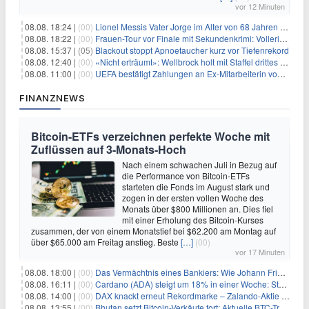
vor 12 Minuten
08.08. 18:24 |
(00)
Lionel Messis Vater Jorge im Alter von 68 Jahren gestorben
08.08. 18:22 |
(00)
Frauen-Tour vor Finale mit Sekundenkrimi: Vollering in Gelb
08.08. 15:37 |
(05)
Blackout stoppt Apnoetaucher kurz vor Tiefenrekord
08.08. 12:40 |
(00)
«Nicht erträumt»: Wellbrock holt mit Staffel drittes EM-Gold
08.08. 11:00 |
(00)
UEFA bestätigt Zahlungen an Ex-Mitarbeiterin von Infantino
FINANZNEWS
Bitcoin-ETFs verzeichnen perfekte Woche mit
Zuflüssen auf 3-Monats-Hoch
Nach einem schwachen Juli in Bezug auf
die Performance von Bitcoin-ETFs
starteten die Fonds im August stark und
zogen in der ersten vollen Woche des
Monats über $800 Millionen an. Dies fiel
mit einer Erholung des Bitcoin-Kurses
zusammen, der von einem Monatstief bei $62.200 am Montag auf
über $65.000 am Freitag anstieg. Beste
[…]
(00)
vor 17 Minuten
08.08. 18:00 |
(00)
Das Vermächtnis eines Bankiers: Wie Johann Friedrich Städel sein Imperium unsterblich machte
08.08. 16:11 |
(00)
Cardano (ADA) steigt um 18% in einer Woche: Steht ein Kurs von $0,30 bevor?
08.08. 14:00 |
(00)
DAX knackt erneut Rekordmarke – Zalando-Aktie crasht nach Quartalszahlen
08.08. 13:55 |
(00)
Bhutan setzt Bitcoin-Verkäufe fort: Aktuelle BTC-Transaktionen