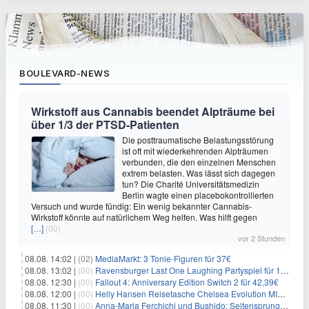
BOULEVARD-NEWS
Wirkstoff aus Cannabis beendet Alpträume bei
über 1/3 der PTSD-Patienten
Die posttraumatische Belastungsstörung
ist oft mit wiederkehrenden Alpträumen
verbunden, die den einzelnen Menschen
extrem belasten. Was lässt sich dagegen
tun? Die Charité Universitätsmedizin
Berlin wagte einen placebokontrollierten
Versuch und wurde fündig: Ein wenig bekannter Cannabis-
Wirkstoff könnte auf natürlichem Weg helfen. Was hilft gegen
[…]
(00)
vor 2 Stunden
08.08. 14:02 |
(02)
MediaMarkt: 3 Tonie-Figuren für 37€
08.08. 13:02 |
(00)
Ravensburger Last One Laughing Partyspiel für 14,04€
08.08. 12:30 |
(00)
Fallout 4: Anniversary Edition Switch 2 für 42,39€
08.08. 12:00 |
(00)
Helly Hansen Reisetasche Chelsea Evolution MID 54L für 29,99€
08.08. 11:30 |
(00)
Anna-Maria Ferchichi und Bushido: Seitensprung wäre kein Trennungsgrund