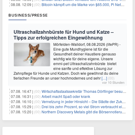
08.08. 12:09 |
(00)
Bitcoin kämpft um die Marke von $65.000, Pi Network gewinnt an Unterstützung
BUSINESS/PRESSE
Ultraschallzahnbürste für Hund und Katze –
Tipps zur erfolgreichen Eingewöhnung
Mörfelden-Walldorf, 08.08.2026 (lifePR) -
Eine gute Mundhygiene ist für die
Gesundheit deiner Haustiere genauso
wichtig wie für deine eigene. Unsere
emmi-pet Ultraschallzahnbürste bietet
eine sanfte und effektive Lösung zur
Zahnpflege für Hunde und Katzen. Doch wie gewöhnst du deine
tierischen Freunde an unser hochmodernes und sehr
[…]
(00)
vor 10 Stunden
07.08. 16:47 |
(00)
Wirtschaftsstaatssekretär Thomas Dörflinger besucht Handwerksbetrieb im Kammerbezirk Freiburg
07.08. 16:31 |
(00)
Arbeit macht Spaß oder krank
07.08. 16:10 |
(00)
Vernetzung in jeder Hinsicht – Die Städte der Zukunft sind grün-blau
07.08. 15:29 |
(00)
Drei bis zehn Prozent, so viel Strom verbraucht ein Aufzug im Gebäude
07.08. 15:20 |
(00)
Northern Discovery Metals gibt die Börsennotierung an der Frankfurter Wertpapierbörse bekannt