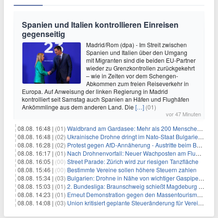
Spanien und Italien kontrollieren Einreisen
gegenseitig
Madrid/Rom (dpa) - Im Streit zwischen
Spanien und Italien über den Umgang
mit Migranten sind die beiden EU-Partner
wieder zu Grenzkontrollen zurückgekehrt
– wie in Zeiten vor dem Schengen-
Abkommen zum freien Reiseverkehr in
Europa. Auf Anweisung der linken Regierung in Madrid
kontrolliert seit Samstag auch Spanien an Häfen und Flughäfen
Ankömmlinge aus dem anderen Land. Die
[…]
(01)
vor 47 Minuten
08.08. 16:48 |
(01)
Waldbrand am Gardasee: Mehr als 200 Menschen evakuiert
08.08. 16:48 |
(02)
Ukrainische Drohne dringt im Nato-Staat Bulgarien ein
08.08. 16:28 |
(02)
Protest gegen AfD-Annäherung - Austritte beim BSW Sachsen-Anhalt
08.08. 16:17 |
(01)
Nach Drohnenvorfall: Neuer Wachposten am Flughafen
08.08. 16:05 |
(00)
Street Parade: Zürich wird zur riesigen Tanzfläche
08.08. 15:46 |
(00)
Bestimmte Vereine sollen höhere Steuern zahlen
08.08. 15:34 |
(03)
Bulgarien: Drohne in Nähe von wichtiger Gaspipeline explodiert
08.08. 15:03 |
(01)
2. Bundesliga: Braunschweig schießt Magdeburg ab
08.08. 14:23 |
(01)
Erneut Demonstration gegen den Massentourismus auf Mallorca
08.08. 14:08 |
(03)
Union kritisiert geplante Steueränderung für Vereine