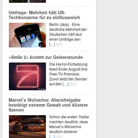
Umfrage: Mehrheit hält US-
Techkonzerne für zu einflussreich
Berlin (dpa) - Eine
deutliche Mehrheit der
Deutschen hält laut
einer Umfrage den
[…]
(00)
«Smile 2» kommt zur Geisterstunde
Die Horror-Fortsetzung
feiert Ende August ihre
Free-TV-Premiere.
Zuvor setzt der Sender
auf den
[…]
(00)
Marvel’s Wolverine: Altersfreigabe
bestätigt extreme Gewalt und düstere
Szenen
Schon die ersten Trailer
machten deutlich, dass
Marvel’s Wolverine
deutlich düsterer
[…]
(00)