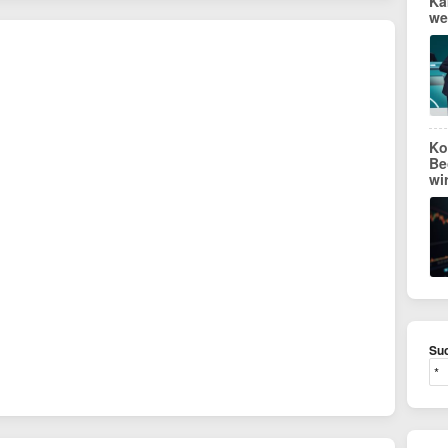
Ka
we
Ko
Be
wi
Suc