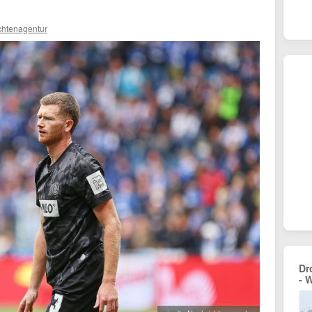
chtenagentur
Dr
- 