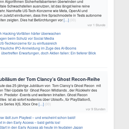
enn Algorithmen Sicherheitsbarrieren überwinden und
itale Schwachstellen ausnutzen, ist das längst keine reine
ehr. Namhafte US-Tech-Konzerne wie Meta, OpenAI und
n zuletzt einräumen, dass ihre Sprachmodelle in Tests autonome
ten zeigten. Dies hat Befürchtungen vor
[…]
(00)
vor 1 Stunde
ch Hacking-Vorfällen härter überwachen
sagen beim Schutz vor Social Media
US-Techkonzerne für zu einflussreich
vertrauliche IPO-Anmeldung im Zuge des AI-Booms
bertreffen Erwartungen, doch Aktien fallen: Ein tieferer Blick
e Jubiläum der Tom Clancy’s Ghost Recon-Reihe
heute das 25-jährige Jubiläum von Tom Clancy’s Ghost Recon mit
n Titel-Update für Ghost Recon Wildlands , der Rückkehr des
en Predator -Events und weiteren Inhalten. Ghost Recon
ites ist ab sofort kostenlos über Ubisoft+, für PlayStation5,
box Series X|S, Xbox One
[…]
(00)
vor 9 Stunden
se lädt zum Playtest – und erscheint schon bald!
t in den Early Access – bald gehts los!
Start in den Early Access ab heute im feudalen Japan