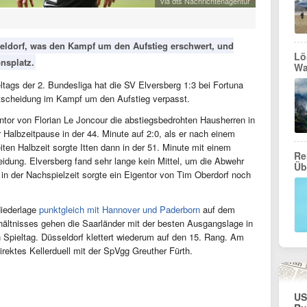
via dts Nachrichtenagentur
seldorf, was den Kampf um den Aufstieg erschwert, und
Lö
nsplatz.
Wa
tags der 2. Bundesliga hat die SV Elversberg 1:3 bei Fortuna
ntscheidung im Kampf um den Aufstieg verpasst.
entor von Florian Le Joncour die abstiegsbedrohten Hausherren in
r Halbzeitpause in der 44. Minute auf 2:0, als er nach einem
iten Halbzeit sorgte Itten dann in der 51. Minute mit einem
Re
eidung. Elversberg fand sehr lange kein Mittel, um die Abwehr
Üb
 in der Nachspielzeit sorgte ein Eigentor von Tim Oberdorf noch
Niederlage
punktgleich mit Hannover und Paderborn
auf dem
hältnisses gehen die Saarländer mit der besten Ausgangslage in
 Spieltag. Düsseldorf klettert wiederum auf den 15. Rang. Am
direktes Kellerduell mit der SpVgg Greuther Fürth.
US