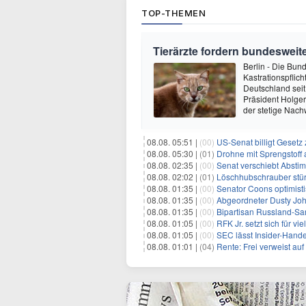
TOP-THEMEN
Tierärzte fordern bundesweite
Berlin - Die Bun
Kastrationspflic
Deutschland seit
Präsident Holger
der stetige Nach
08.08. 05:51 |
(00)
US-Senat billigt Geset
08.08. 05:30 |
(01)
Drohne mit Sprengstoff
08.08. 02:35 |
(00)
Senat verschiebt Abstimmung ü
08.08. 02:02 |
(01)
Löschhubschrauber stür
08.08. 01:35 |
(00)
Senator Coons optimisti
08.08. 01:35 |
(00)
Abgeordneter Dusty Johnson s
08.08. 01:35 |
(00)
Bipartisan Russland-San
08.08. 01:05 |
(00)
RFK Jr. setzt sich für vi
08.08. 01:05 |
(00)
SEC lässt Insider-Hand
08.08. 01:01 |
(04)
Rente: Frei verweist au