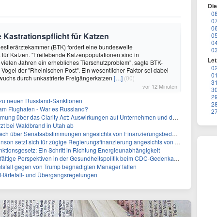
Di
0
0
0
 Kastrationspflicht für Katzen
0
0
destierärztekammer (BTK) fordert eine bundesweite
0
ht für Katzen. "Freilebende Katzenpopulationen sind in
Let
 vielen Jahren ein erhebliches Tierschutzproblem", sagte BTK-
0
 Vogel der "Rheinischen Post". Ein wesentlicher Faktor sei dabei
0
wuchs durch unkastrierte Freigängerkatzen
[…]
(00)
3
vor 12 Minuten
3
2
z zu neuen Russland-Sanktionen
2
 am Flughafen - War es Russland?
2
ber das Clarity Act: Auswirkungen auf Unternehmen und das Vertrauen der Investoren
zt bei Waldbrand in Utah ab
sch über Senatsabstimmungen angesichts von Finanzierungsbedenken
etzt sich für zügige Regierungsfinanzierung angesichts von Shutdown-Risiken ein
ktionsgesetz: Ein Schritt in Richtung Energieunabhängigkeit
elfältige Perspektiven in der Gesundheitspolitik beim CDC-Gedenkakt ein
elsfall gegen von Trump begnadigten Manager fallen
f Härtefall- und Übergangsregelungen