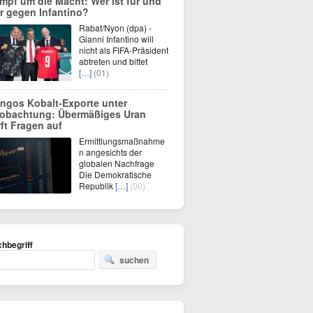
mpf um die Macht: Wer ist für und
r gegen Infantino?
Rabat/Nyon (dpa) -
Gianni Infantino will
nicht als FIFA-Präsident
abtreten und bittet
[…]
(01)
ngos Kobalt-Exporte unter
obachtung: Übermäßiges Uran
rft Fragen auf
Ermittlungsmaßnahme
n angesichts der
globalen Nachfrage
Die Demokratische
Republik
[…]
(00)
hbegriff
suchen