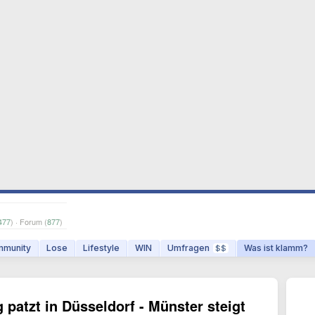
477
) · Forum (
877
)
munity
Lose
Lifestyle
WIN
Umfragen
Was ist klamm?
$$
 patzt in Düsseldorf - Münster steigt