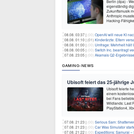
Berlin (dpa) - W
eigenständig dig
Zukunftsmusik m
Anthropic musste
Hacking-Fähigkei
08.08. 03:37 |
(00)
OpenAI will neue KI na
08.08. 01:10 |
(01)
Kinderärzte: Eltern ver
08.08. 01:00 |
(00)
Umfrage: Mehrheit hält 
08.08. 00:05 |
(00)
Switch Inc. beantragt 
07.08. 23:05 |
(00)
Akamais Q2-Ergebnisse ü
GAMING-NEWS
Ubisoft feiert das 25-jährig
Ubisoft feierte 
einem kostenlose
bei Fans beliebt
Wildlands: Last R
PlayStation4, X
07.08. 21:23 |
(00)
Serious Sam: Shatterver
07.08. 21:23 |
(00)
Car Was Simulator starte
07.08. 21:22 |
(00)
Expeditions: Samurai – 