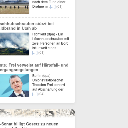
nach dem Fund einer
Drohne mit
[…]
(01)
schhubschrauber stürzt bei
ldbrand in Utah ab
Richfield (dpa) - Ein
Löschhubschrauber mit
zwei Personen an Bord
ist unweit eines
[…]
(01)
nte: Frei verweist auf Härtefall- und
ergangsregelungen
Berlin (dpa) -
Unionsfraktionschef
Thorsten Frei beharrt
auf Abschaffung der
[…]
(04)
-Senat billigt Gesetz zu neuen