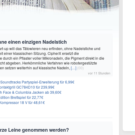
hne einen einzigen Nadelstich
rt-up will das Tätowieren neu erfinden, ohne Nadelstiche und
it einer klassischen Sitzung. CipherX ersetzt die
durch ein Pflaster voller Mikronadeln, die Pigment direkt in die
cht abgeben. Herkömmliche Verfahren wie robotergestützte
n setzen weiterhin auf klassische Nadeln,
[…]
(00)
vor 11 Stunden
n-Soundtracks Partyspiel-Erweiterung für 6,99€
 Kontaktgrill GC784D10 für 239,99€
rth Face & Columbia Jacken ab 39,60€
ition Brettspiel für 22,77€
ompressor 18 V für 48,61€
urze Leine genommen werden?