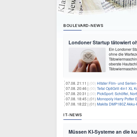
BOULEVARD-NEWS
Londoner Startup tätowiert o
Ein Londoner Sta
ohne die Warteze
Tätowiermaschine 
oberste Hautschi
Tätowiermaschine
07.08. 21:11 |
(00)
Hitster Film- und Serie
07.08. 20:46 |
(00)
Tefal OptiGrill 4in1 XL
07.08. 20:31 |
(00)
PickSport: Schöffel, No
07.08. 18:45 |
(01)
Monopoly Harry Potter Ed
07.08. 18:22 |
(01)
Makita DMP180Z Akku-K
IT-NEWS
Müssen KI-Systeme an die k