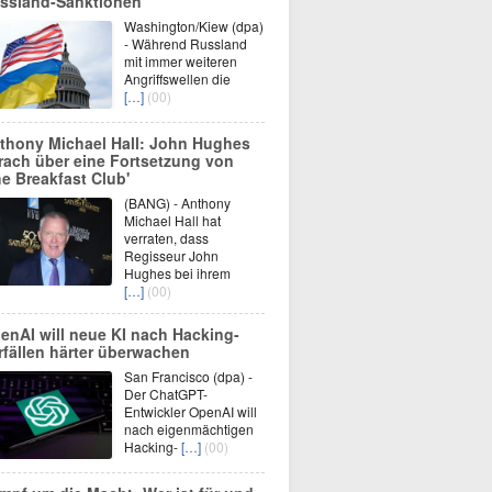
ssland-Sanktionen
Washington/Kiew (dpa)
- Während Russland
mit immer weiteren
Angriffswellen die
[…]
(00)
thony Michael Hall: John Hughes
rach über eine Fortsetzung von
he Breakfast Club'
(BANG) - Anthony
Michael Hall hat
verraten, dass
Regisseur John
Hughes bei ihrem
[…]
(00)
enAI will neue KI nach Hacking-
rfällen härter überwachen
San Francisco (dpa) -
Der ChatGPT-
Entwickler OpenAI will
nach eigenmächtigen
Hacking-
[…]
(00)