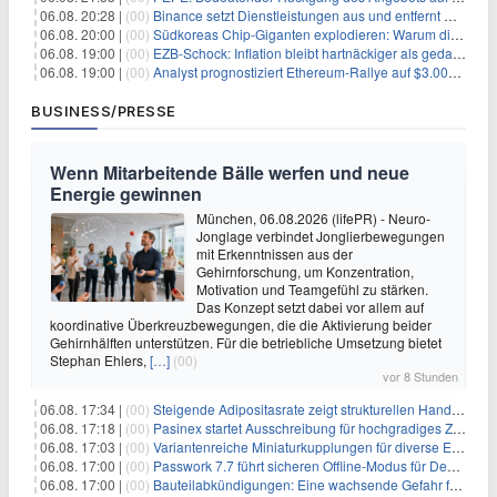
06.08. 20:28 |
(00)
Binance setzt Dienstleistungen aus und entfernt mehrere Krypto-Paare: Wer ist betroffen?
06.08. 20:00 |
(00)
Südkoreas Chip-Giganten explodieren: Warum dieser Rekord-Tag die KI-Branche erschüttert
06.08. 19:00 |
(00)
EZB-Schock: Inflation bleibt hartnäckiger als gedacht – 2027 wird zum kritischen Test
06.08. 19:00 |
(00)
Analyst prognostiziert Ethereum-Rallye auf $3.000 nach entscheidendem On-Chain-Ausbruch
BUSINESS/PRESSE
Wenn Mitarbeitende Bälle werfen und neue
Energie gewinnen
München, 06.08.2026 (lifePR) - Neuro-
Jonglage verbindet Jonglierbewegungen
mit Erkenntnissen aus der
Gehirnforschung, um Konzentration,
Motivation und Teamgefühl zu stärken.
Das Konzept setzt dabei vor allem auf
koordinative Überkreuzbewegungen, die die Aktivierung beider
Gehirnhälften unterstützen. Für die betriebliche Umsetzung bietet
Stephan Ehlers,
[…]
(00)
vor 8 Stunden
06.08. 17:34 |
(00)
Steigende Adipositasrate zeigt strukturellen Handlungsbedarf bei der Ernährung schulpflichtiger Kinder
06.08. 17:18 |
(00)
Pasinex startet Ausschreibung für hochgradiges Zinksulfidkonzentrat mit Germanium- und Silbergehalten und stellt ein Betriebsupdate bereit
06.08. 17:03 |
(00)
Variantenreiche Miniaturkupplungen für diverse Einsatzbereiche
06.08. 17:00 |
(00)
Passwork 7.7 führt sicheren Offline-Modus für Desktop- und Mobile-Apps ein
06.08. 17:00 |
(00)
Bauteilabkündigungen: Eine wachsende Gefahr für industrielle Elektroniksysteme