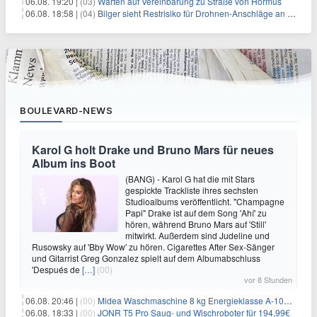
06.08. 19:20 |
(03)
Warten auf Vereinbarung zu Straße von Hormus
06.08. 18:58 |
(04)
Bilger sieht Restrisiko für Drohnen-Anschläge an Flughäfen
BOULEVARD-NEWS
Karol G holt Drake und Bruno Mars für neues
Album ins Boot
(BANG) - Karol G hat die mit Stars
gespickte Trackliste ihres sechsten
Studioalbums veröffentlicht. "Champagne
Papi" Drake ist auf dem Song 'Ahí' zu
hören, während Bruno Mars auf 'Still'
mitwirkt. Außerdem sind Judeline und
Rusowsky auf 'Bby Wow' zu hören. Cigarettes After Sex-Sänger
und Gitarrist Greg Gonzalez spielt auf dem Albumabschluss
'Después de
[…]
(00)
vor 8 Stunden
06.08. 20:46 |
(00)
Midea Waschmaschine 8 kg Energieklasse A-10% 1400 U/Min für 289,97€
06.08. 18:33 |
(00)
JONR T5 Pro Saug- und Wischroboter für 194,99€