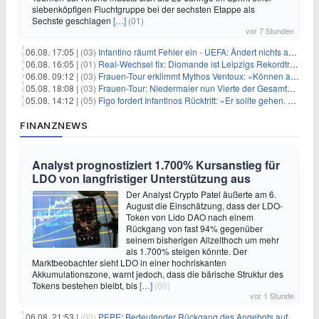
siebenköpfigen Fluchtgruppe bei der sechsten Etappe als
Sechste geschlagen
[…]
(01)
vor 7 Stunden
06.08. 17:05 |
(03)
Infantino räumt Fehler ein - UEFA: Ändert nichts an Boykott
06.08. 16:05 |
(01)
Real-Wechsel fix: Diomande ist Leipzigs Rekordtransfer
06.08. 09:12 |
(03)
Frauen-Tour erklimmt Mythos Ventoux: «Können alles schaffen»
05.08. 18:08 |
(03)
Frauen-Tour: Niedermaier nun Vierte der Gesamtwertung
05.08. 14:12 |
(05)
Figo fordert Infantinos Rücktritt: «Er sollte gehen. Jetzt»
FINANZNEWS
Analyst prognostiziert 1.700% Kursanstieg für
LDO von langfristiger Unterstützung aus
Der Analyst Crypto Patel äußerte am 6.
August die Einschätzung, dass der LDO-
Token von Lido DAO nach einem
Rückgang von fast 94% gegenüber
seinem bisherigen Allzeithoch um mehr
als 1.700% steigen könnte. Der
Marktbeobachter sieht LDO in einer hochriskanten
Akkumulationszone, warnt jedoch, dass die bärische Struktur des
Tokens bestehen bleibt, bis
[…]
(00)
vor 1 Stunde
06.08. 21:53 |
(00)
PEPE: Bedeutender Rückgang des Angebots auf Börsen – Was kommt als Nächstes?