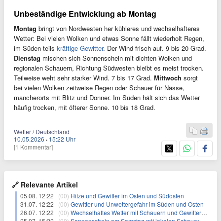
Unbeständige Entwicklung ab Montag
Montag
bringt von Nordwesten her kühleres und wechselhafteres
Wetter: Bei vielen Wolken und etwas Sonne fällt wiederholt Regen,
im Süden teils
kräftige Gewitter
. Der Wind frisch auf. 9 bis 20 Grad.
Dienstag
mischen sich Sonnenschein mit dichten Wolken und
regionalen Schauern, Richtung Südwesten bleibt es meist trocken.
Teilweise weht sehr starker Wind. 7 bis 17 Grad.
Mittwoch
sorgt
bei vielen Wolken zeitweise Regen oder Schauer für Nässe,
mancherorts mit Blitz und Donner. Im Süden hält sich das Wetter
häufig trocken, mit öfterer Sonne. 10 bis 18 Grad.
Wetter / Deutschland
10.05.2026
·
15:22 Uhr
[1 Kommentar]
🔗 Relevante Artikel
05.08. 12:22 |
(00)
Hitze und Gewitter im Osten und Südosten
31.07. 12:22 |
(00)
Gewitter und Unwettergefahr im Süden und Osten
26.07. 12:22 |
(00)
Wechselhaftes Wetter mit Schauern und Gewittern im Norden
25.07. 15:22 |
(00)
Sonnenschein am Samstag mit lokalen Schauern im Süden