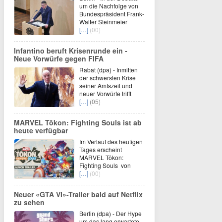
um die Nachfolge von
Bundespräsident Frank-
Walter Steinmeier
[…]
(00)
Infantino beruft Krisenrunde ein -
Neue Vorwürfe gegen FIFA
Rabat (dpa) - Inmitten
der schwersten Krise
seiner Amtszeit und
neuer Vorwürfe trifft
[…]
(05)
MARVEL Tōkon: Fighting Souls ist ab
heute verfügbar
Im Verlauf des heutigen
Tages erscheint
MARVEL Tōkon:
Fighting Souls von
[…]
(00)
Neuer «GTA VI»-Trailer bald auf Netflix
zu sehen
Berlin (dpa) - Der Hype
um das lang erwartete