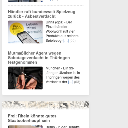
Händler ruft bundesweit Spielzeug
zurück - Asbestverdacht
Unna (dpa) - Der
Einzelhändler
Woolworth ruft vier
Produkte aus seinem
Spielzeug-
[…]
(00)
Mutmaßlicher Agent wegen
Sabotageverdacht in Thüringen
festgenommen
München - Ein 33-
jähriger Ukrainer ist in
Thüringen wegen des
Verdachts der
[…]
(03)
Frei: Rhein könnte gutes
Staatsoberhaupt sein
Berlin - In der Debatte