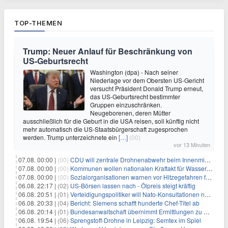
TOP-THEMEN
Trump: Neuer Anlauf für Beschränkung von
US-Geburtsrecht
Washington (dpa) - Nach seiner
Niederlage vor dem Obersten US-Gericht
versucht Präsident Donald Trump erneut,
das US-Geburtsrecht bestimmter
Gruppen einzuschränken.
Neugeborenen, deren Mütter
ausschließlich für die Geburt in die USA reisen, soll künftig nicht
mehr automatisch die US-Staatsbürgerschaft zugesprochen
werden. Trump unterzeichnete ein
[…]
(00)
vor 13 Minuten
07.08. 00:00 |
(00)
CDU will zentrale Drohnenabwehr beim Innenministerium
07.08. 00:00 |
(00)
Kommunen wollen nationalen Kraftakt für Wasserversorgung
07.08. 00:00 |
(00)
Sozialorganisationen warnen vor Hitzegefahren für Obdachlose
06.08. 22:17 |
(02)
US-Börsen lassen nach - Ölpreis steigt kräftig
06.08. 20:51 |
(01)
Verteidigungspolitiker will Nato-Konsultationen nach Drohnenfund
06.08. 20:33 |
(04)
Bericht: Siemens schafft hunderte Chef-Titel ab
06.08. 20:14 |
(01)
Bundesanwaltschaft übernimmt Ermittlungen zu Drohnenvorfall
06.08. 19:54 |
(06)
Sprengstoff-Drohne in Leipzig: Semtex im Spiel