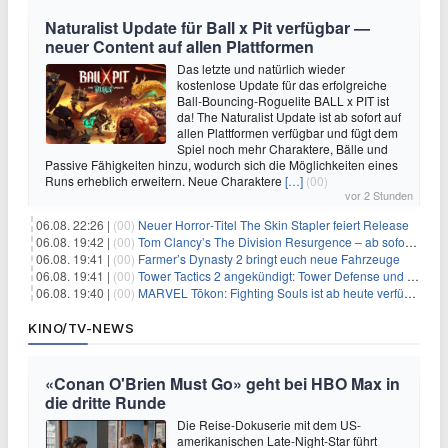
Naturalist Update für Ball x Pit verfügbar —
neuer Content auf allen Plattformen
Das letzte und natürlich wieder
kostenlose Update für das erfolgreiche
Ball-Bouncing-Roguelite BALL x PIT ist
da! The Naturalist Update ist ab sofort auf
allen Plattformen verfügbar und fügt dem
Spiel noch mehr Charaktere, Bälle und
Passive Fähigkeiten hinzu, wodurch sich die Möglichkeiten eines
Runs erheblich erweitern. Neue Charaktere
[…]
(00)
vor 2 Stunden
06.08. 22:26 |
(00)
Neuer Horror‑Titel The Skin Stapler feiert Release
06.08. 19:42 |
(00)
Tom Clancy’s The Division Resurgence – ab sofort für euch verfügbar
06.08. 19:41 |
(00)
Farmer’s Dynasty 2 bringt euch neue Fahrzeuge
06.08. 19:41 |
(00)
Tower Tactics 2 angekündigt: Tower Defense und Deckbuilding Kombo kehrt zurück
06.08. 19:40 |
(00)
MARVEL Tōkon: Fighting Souls ist ab heute verfügbar
KINO/TV-NEWS
«Conan O'Brien Must Go» geht bei HBO Max in
die dritte Runde
Die Reise-Dokuserie mit dem US-
amerikanischen Late-Night-Star führt