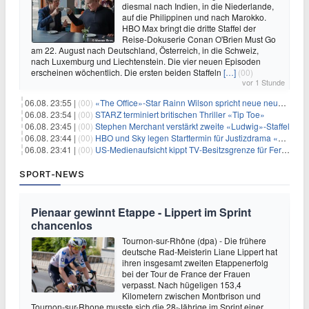
diesmal nach Indien, in die Niederlande,
auf die Philippinen und nach Marokko.
HBO Max bringt die dritte Staffel der
Reise-Dokuserie Conan O'Brien Must Go
am 22. August nach Deutschland, Österreich, in die Schweiz,
nach Luxemburg und Liechtenstein. Die vier neuen Episoden
erscheinen wöchentlich. Die ersten beiden Staffeln
[…]
(00)
vor 1 Stunde
06.08. 23:55 |
(00)
«The Office»-Star Rainn Wilson spricht neue neuseeländische Serie «Settling»
06.08. 23:54 |
(00)
STARZ terminiert britischen Thriller «Tip Toe»
06.08. 23:45 |
(00)
Stephen Merchant verstärkt zweite «Ludwig»-Staffel
06.08. 23:44 |
(00)
HBO und Sky legen Starttermin für Justizdrama «War» fest
06.08. 23:41 |
(00)
US-Medienaufsicht kippt TV-Besitzsgrenze für Fernsehsender
SPORT-NEWS
Pienaar gewinnt Etappe - Lippert im Sprint
chancenlos
Tournon-sur-Rhône (dpa) - Die frühere
deutsche Rad-Meisterin Liane Lippert hat
ihren insgesamt zweiten Etappenerfolg
bei der Tour de France der Frauen
verpasst. Nach hügeligen 153,4
Kilometern zwischen Montbrison und
Tournon-sur-Rhone musste sich die 28-Jährige im Sprint einer