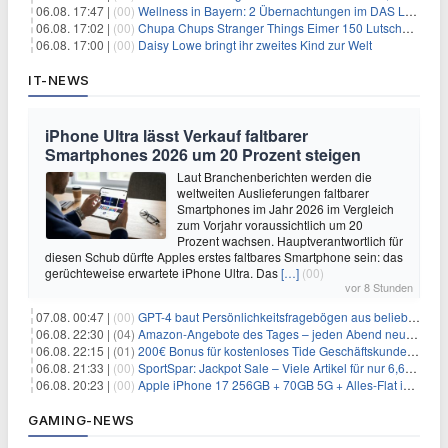
06.08. 17:47 |
(00)
Wellness in Bayern: 2 Übernachtungen im DAS LUDWIG Sports Resort inkl. HP + Wellness ab 174€ p.P.
06.08. 17:02 |
(00)
Chupa Chups Stranger Things Eimer 150 Lutscher für 21,95€
06.08. 17:00 |
(00)
Daisy Lowe bringt ihr zweites Kind zur Welt
IT-NEWS
iPhone Ultra lässt Verkauf faltbarer
Smartphones 2026 um 20 Prozent steigen
Laut Branchenberichten werden die
weltweiten Auslieferungen faltbarer
Smartphones im Jahr 2026 im Vergleich
zum Vorjahr voraussichtlich um 20
Prozent wachsen. Hauptverantwortlich für
diesen Schub dürfte Apples erstes faltbares Smartphone sein: das
gerüchteweise erwartete iPhone Ultra. Das
[…]
(00)
vor 8 Stunden
07.08. 00:47 |
(00)
GPT-4 baut Persönlichkeitsfragebögen aus beliebigen Texten und sagt Antworten voraus
06.08. 22:30 |
(04)
Amazon-Angebote des Tages – jeden Abend neue Deals zum Stöbern
06.08. 22:15 |
(01)
200€ Bonus für kostenloses Tide Geschäftskundenkonto
06.08. 21:33 |
(00)
SportSpar: Jackpot Sale – Viele Artikel für nur 6,66€ – nur 48 Stunden
06.08. 20:23 |
(00)
Apple iPhone 17 256GB + 70GB 5G + Alles-Flat im Vodafone-Netz für 34,99€/Monat – eff. 4,65€/Monat
GAMING-NEWS