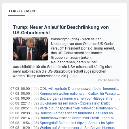
TOP-THEMEN
Trump: Neuer Anlauf für Beschränkung von
US-Geburtsrecht
Washington (dpa) - Nach seiner
Niederlage vor dem Obersten US-Gericht
versucht Präsident Donald Trump erneut,
das US-Geburtsrecht bestimmter
Gruppen einzuschränken.
Neugeborenen, deren Mütter
ausschließlich für die Geburt in die USA reisen, soll künftig nicht
mehr automatisch die US-Staatsbürgerschaft zugesprochen
werden. Trump unterzeichnete ein
[…]
(00)
vor 40 Minuten
07.08. 00:00 |
(00)
CDU will zentrale Drohnenabwehr beim Innenministerium
07.08. 00:00 |
(00)
Kommunen wollen nationalen Kraftakt für Wasserversorgung
07.08. 00:00 |
(00)
Sozialorganisationen warnen vor Hitzegefahren für Obdachlose
06.08. 22:17 |
(02)
US-Börsen lassen nach - Ölpreis steigt kräftig
06.08. 20:51 |
(01)
Verteidigungspolitiker will Nato-Konsultationen nach Drohnenfund
06.08. 20:33 |
(04)
Bericht: Siemens schafft hunderte Chef-Titel ab
06.08. 20:14 |
(01)
Bundesanwaltschaft übernimmt Ermittlungen zu Drohnenvorfall
06.08. 19:54 |
(06)
Sprengstoff-Drohne in Leipzig: Semtex im Spiel
06.08. 19:20 |
(03)
Warten auf Vereinbarung zu Straße von Hormus