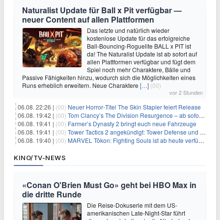
Naturalist Update für Ball x Pit verfügbar —
neuer Content auf allen Plattformen
Das letzte und natürlich wieder
kostenlose Update für das erfolgreiche
Ball-Bouncing-Roguelite BALL x PIT ist
da! The Naturalist Update ist ab sofort auf
allen Plattformen verfügbar und fügt dem
Spiel noch mehr Charaktere, Bälle und
Passive Fähigkeiten hinzu, wodurch sich die Möglichkeiten eines
Runs erheblich erweitern. Neue Charaktere
[…]
(00)
vor 2 Stunden
06.08. 22:26 |
(00)
Neuer Horror‑Titel The Skin Stapler feiert Release
06.08. 19:42 |
(00)
Tom Clancy’s The Division Resurgence – ab sofort für euch verfügbar
06.08. 19:41 |
(00)
Farmer’s Dynasty 2 bringt euch neue Fahrzeuge
06.08. 19:41 |
(00)
Tower Tactics 2 angekündigt: Tower Defense und Deckbuilding Kombo kehrt zurück
06.08. 19:40 |
(00)
MARVEL Tōkon: Fighting Souls ist ab heute verfügbar
KINO/TV-NEWS
«Conan O'Brien Must Go» geht bei HBO Max in
die dritte Runde
Die Reise-Dokuserie mit dem US-
amerikanischen Late-Night-Star führt