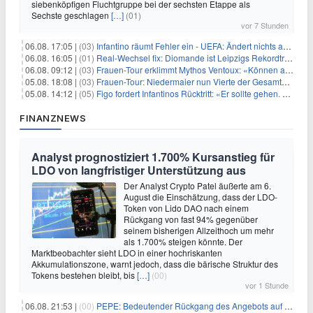
siebenköpfigen Fluchtgruppe bei der sechsten Etappe als
Sechste geschlagen
[…]
(01)
vor 7 Stunden
06.08. 17:05 |
(03)
Infantino räumt Fehler ein - UEFA: Ändert nichts an Boykott
06.08. 16:05 |
(01)
Real-Wechsel fix: Diomande ist Leipzigs Rekordtransfer
06.08. 09:12 |
(03)
Frauen-Tour erklimmt Mythos Ventoux: «Können alles schaffen»
05.08. 18:08 |
(03)
Frauen-Tour: Niedermaier nun Vierte der Gesamtwertung
05.08. 14:12 |
(05)
Figo fordert Infantinos Rücktritt: «Er sollte gehen. Jetzt»
FINANZNEWS
Analyst prognostiziert 1.700% Kursanstieg für
LDO von langfristiger Unterstützung aus
Der Analyst Crypto Patel äußerte am 6.
August die Einschätzung, dass der LDO-
Token von Lido DAO nach einem
Rückgang von fast 94% gegenüber
seinem bisherigen Allzeithoch um mehr
als 1.700% steigen könnte. Der
Marktbeobachter sieht LDO in einer hochriskanten
Akkumulationszone, warnt jedoch, dass die bärische Struktur des
Tokens bestehen bleibt, bis
[…]
(00)
vor 1 Stunde
06.08. 21:53 |
(00)
PEPE: Bedeutender Rückgang des Angebots auf Börsen – Was kommt als Nächstes?