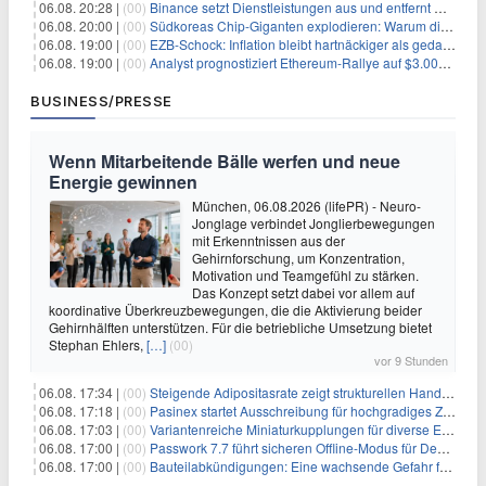
06.08. 20:28 |
(00)
Binance setzt Dienstleistungen aus und entfernt mehrere Krypto-Paare: Wer ist betroffen?
06.08. 20:00 |
(00)
Südkoreas Chip-Giganten explodieren: Warum dieser Rekord-Tag die KI-Branche erschüttert
06.08. 19:00 |
(00)
EZB-Schock: Inflation bleibt hartnäckiger als gedacht – 2027 wird zum kritischen Test
06.08. 19:00 |
(00)
Analyst prognostiziert Ethereum-Rallye auf $3.000 nach entscheidendem On-Chain-Ausbruch
BUSINESS/PRESSE
Wenn Mitarbeitende Bälle werfen und neue
Energie gewinnen
München, 06.08.2026 (lifePR) - Neuro-
Jonglage verbindet Jonglierbewegungen
mit Erkenntnissen aus der
Gehirnforschung, um Konzentration,
Motivation und Teamgefühl zu stärken.
Das Konzept setzt dabei vor allem auf
koordinative Überkreuzbewegungen, die die Aktivierung beider
Gehirnhälften unterstützen. Für die betriebliche Umsetzung bietet
Stephan Ehlers,
[…]
(00)
vor 9 Stunden
06.08. 17:34 |
(00)
Steigende Adipositasrate zeigt strukturellen Handlungsbedarf bei der Ernährung schulpflichtiger Kinder
06.08. 17:18 |
(00)
Pasinex startet Ausschreibung für hochgradiges Zinksulfidkonzentrat mit Germanium- und Silbergehalten und stellt ein Betriebsupdate bereit
06.08. 17:03 |
(00)
Variantenreiche Miniaturkupplungen für diverse Einsatzbereiche
06.08. 17:00 |
(00)
Passwork 7.7 führt sicheren Offline-Modus für Desktop- und Mobile-Apps ein
06.08. 17:00 |
(00)
Bauteilabkündigungen: Eine wachsende Gefahr für industrielle Elektroniksysteme