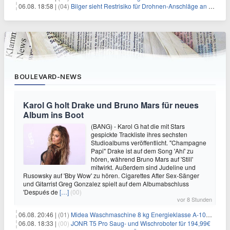
06.08. 18:58 |
(04)
Bilger sieht Restrisiko für Drohnen-Anschläge an Flughäfen
BOULEVARD-NEWS
Karol G holt Drake und Bruno Mars für neues
Album ins Boot
(BANG) - Karol G hat die mit Stars
gespickte Trackliste ihres sechsten
Studioalbums veröffentlicht. "Champagne
Papi" Drake ist auf dem Song 'Ahí' zu
hören, während Bruno Mars auf 'Still'
mitwirkt. Außerdem sind Judeline und
Rusowsky auf 'Bby Wow' zu hören. Cigarettes After Sex-Sänger
und Gitarrist Greg Gonzalez spielt auf dem Albumabschluss
'Después de
[…]
(00)
vor 8 Stunden
06.08. 20:46 |
(01)
Midea Waschmaschine 8 kg Energieklasse A-10% 1400 U/Min für 289,97€
06.08. 18:33 |
(00)
JONR T5 Pro Saug- und Wischroboter für 194,99€