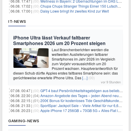
06.08. 17:47 |
(00)
Wellness in Bayern: 2 Übernachtungen im DAS LUDWIG Sports Resort inkl. HP + Wellness ab 174€ p.P.
06.08. 17:02 |
(00)
Chupa Chups Stranger Things Eimer 150 Lutscher für 21,95€
06.08. 17:00 |
(00)
Daisy Lowe bringt ihr zweites Kind zur Welt
IT-NEWS
iPhone Ultra lässt Verkauf faltbarer
Smartphones 2026 um 20 Prozent steigen
Laut Branchenberichten werden die
weltweiten Auslieferungen faltbarer
Smartphones im Jahr 2026 im Vergleich
zum Vorjahr voraussichtlich um 20
Prozent wachsen. Hauptverantwortlich für
diesen Schub dürfte Apples erstes faltbares Smartphone sein: das
gerüchteweise erwartete iPhone Ultra. Das
[…]
(00)
vor 9 Stunden
07.08. 00:47 |
(00)
GPT-4 baut Persönlichkeitsfragebögen aus beliebigen Texten und sagt Antworten voraus
06.08. 22:30 |
(04)
Amazon-Angebote des Tages – jeden Abend neue Deals zum Stöbern
06.08. 22:15 |
(01)
200€ Bonus für kostenloses Tide Geschäftskundenkonto
06.08. 21:33 |
(00)
SportSpar: Jackpot Sale – Viele Artikel für nur 6,66€ – nur 48 Stunden
06.08. 20:23 |
(00)
Apple iPhone 17 256GB + 70GB 5G + Alles-Flat im Vodafone-Netz für 34,99€/Monat – eff. 4,65€/Monat
GAMING-NEWS