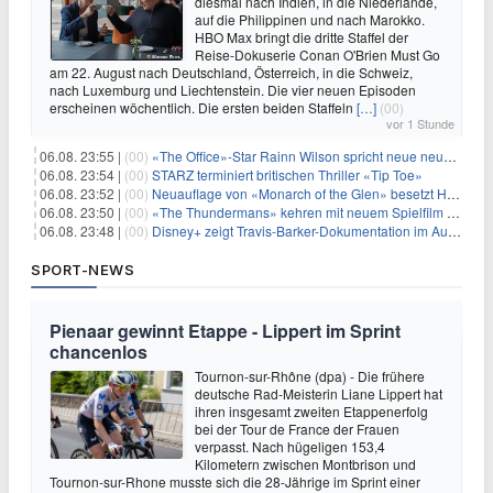
diesmal nach Indien, in die Niederlande,
auf die Philippinen und nach Marokko.
HBO Max bringt die dritte Staffel der
Reise-Dokuserie Conan O'Brien Must Go
am 22. August nach Deutschland, Österreich, in die Schweiz,
nach Luxemburg und Liechtenstein. Die vier neuen Episoden
erscheinen wöchentlich. Die ersten beiden Staffeln
[…]
(00)
vor 1 Stunde
06.08. 23:55 |
(00)
«The Office»-Star Rainn Wilson spricht neue neuseeländische Serie «Settling»
06.08. 23:54 |
(00)
STARZ terminiert britischen Thriller «Tip Toe»
06.08. 23:52 |
(00)
Neuauflage von «Monarch of the Glen» besetzt Hauptrollen
06.08. 23:50 |
(00)
«The Thundermans» kehren mit neuem Spielfilm zurück
06.08. 23:48 |
(00)
Disney+ zeigt Travis-Barker-Dokumentation im August
SPORT-NEWS
Pienaar gewinnt Etappe - Lippert im Sprint
chancenlos
Tournon-sur-Rhône (dpa) - Die frühere
deutsche Rad-Meisterin Liane Lippert hat
ihren insgesamt zweiten Etappenerfolg
bei der Tour de France der Frauen
verpasst. Nach hügeligen 153,4
Kilometern zwischen Montbrison und
Tournon-sur-Rhone musste sich die 28-Jährige im Sprint einer