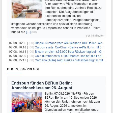
Alter teuer wird Viele Menschen planen
ihre Rente, ohne eine zentrale Realität zu
beachten: Die Ausgaben steigen oft
exponentiell in den letzten
Lebensjahrzehnten. Pflegebedürftigkeit,
steigende Gesundheitskosten und spezialisierte Betreuung
verwandeln selbst große Ersparnisse schnell in Probleme – nicht
nur für die
[…]
(00)
vor 18 Minuten
07.08. 16:36 |
(00)
Ripple-Kursanalyse: Wie tief kann XRP fallen, wenn die $1-Unterstützung am Wochenende verloren geht?
07.08. 16:18 |
(00)
Carbon startet On-Chain-Derivate-Plattform mit über 950 Märkten in einem Konto
07.08. 16:14 |
(00)
Bitcoin erreicht $65.000 trotz Rückschlag beim CLARITY Act und fehlendem US-Iran-Abkommen
07.08. 16:00 |
(00)
Gold durchbricht $ 4.100-Marke: Das hat die Fed-Entscheidung ausgelöst
07.08. 15:17 |
(00)
Cardano (ADA) zeigt starkes bullisches Signal mit Potenzial für 200% Kursanstieg
BUSINESS/PRESSE
Endspurt für den B2Run Berlin:
Anmeldeschluss am 26. August
Berlin, 07.08.2026 (lifePR) - Für den
B2Run Berlin am 16. September 2026
können sich Unternehmen noch bis zum
26. August 2026 anmelden. Im
Olympiastadion kommen Mitarbeitende