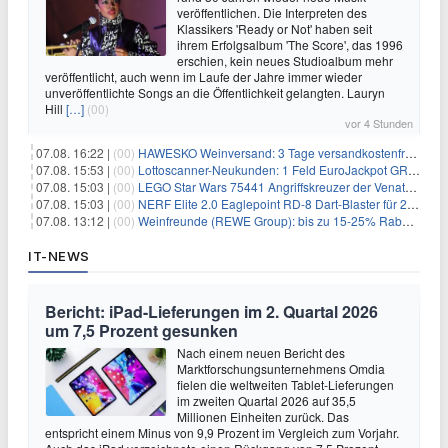
veröffentlichen. Die Interpreten des
Klassikers 'Ready or Not' haben seit
ihrem Erfolgsalbum 'The Score', das 1996
erschien, kein neues Studioalbum mehr
veröffentlicht, auch wenn im Laufe der Jahre immer wieder
unveröffentlichte Songs an die Öffentlichkeit gelangten. Lauryn
Hill
[…]
(00)
vor 4 Stunden
07.08. 16:22 |
(00)
HAWESKO Weinversand: 3 Tage versandkostenfrei bestellen (MBW 25€)
07.08. 15:53 |
(00)
Lottoscanner-Neukunden: 1 Feld EuroJackpot GRATIS spielen
07.08. 15:03 |
(00)
LEGO Star Wars 75441 Angriffskreuzer der Venator-Klasse für 50,25€
07.08. 15:03 |
(00)
NERF Elite 2.0 Eaglepoint RD-8 Dart-Blaster für 20,49€
07.08. 13:12 |
(00)
Weinfreunde (REWE Group): bis zu 15-25% Rabatt je nach Anzahl der Flaschen
IT-NEWS
Bericht: iPad-Lieferungen im 2. Quartal 2026
um 7,5 Prozent gesunken
Nach einem neuen Bericht des
Marktforschungsunternehmens Omdia
fielen die weltweiten Tablet-Lieferungen
im zweiten Quartal 2026 auf 35,5
Millionen Einheiten zurück. Das
entspricht einem Minus von 9,9 Prozent im Vergleich zum Vorjahr.