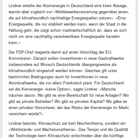
Lindner erteilte der Atomenergie in Deutschland eine klare Absage,
warnte aber zugleich vor «Wettbewerbsverzerrung gegenüber jenen,
die auf klimafreundlich nachhaltige Energiequellen setzen». «Eine
Energiequelle, die nur etabliert werden kann, wenn der Staat in die
Haftung geht, die zeigt schon marktwirtschaftlich an, dass es sich
nicht um eine nachhaltig verantwortbare Energiequelle handeln
kann.»
Der FDP-Chef reagierte damit auf einen Vorschlag der EU-
Kommission. Danach sollen Investitionen in neue Gaskraftwerke
insbesondere auf Wunsch Deutschlands übergangsweise als
klimafreundlich eingestuft werden können. Gleiches gilt unter
bestimmten Bedingungen auch für Investitionen in neue
Atomkraftwerke, die vor allem Frankreich plant. Für Deutschland
sei die Kernenergie «keine Option», sagte Lindner. «Manche
träumen davon. Wo gibt es eine Bereitschaft für neue Anlagen? Wo
gibt es private Betreiber? Wo gibt es privates Kapital? Wo gäbe es
einen privaten Versicherer, der das Risiko der Kernenergie im Markt
versichern würde?»
Lindner betonte, Klimaschutz sei kein Nischenthema, sondern ein
«Wohlstands- und Wachstumsthema». Das Tempo und die Qualität
der Technologie beim Klimaschutz entschieden über die künftige