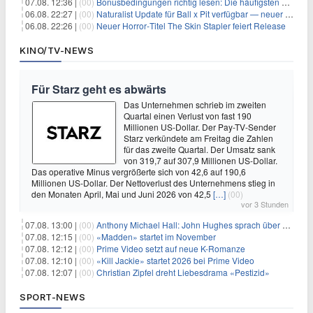
07.08. 12:36 |
(00)
Bonusbedingungen richtig lesen: Die häufigsten Stolperfallen
06.08. 22:27 |
(00)
Naturalist Update für Ball x Pit verfügbar — neuer Content auf allen Plattformen
06.08. 22:26 |
(00)
Neuer Horror‑Titel The Skin Stapler feiert Release
KINO/TV-NEWS
Für Starz geht es abwärts
Das Unternehmen schrieb im zweiten
Quartal einen Verlust von fast 190
Millionen US-Dollar. Der Pay-TV-Sender
Starz verkündete am Freitag die Zahlen
für das zweite Quartal. Der Umsatz sank
von 319,7 auf 307,9 Millionen US-Dollar.
Das operative Minus vergrößerte sich von 42,6 auf 190,6
Millionen US-Dollar. Der Nettoverlust des Unternehmens stieg in
den Monaten April, Mai und Juni 2026 von 42,5
[…]
(00)
vor 3 Stunden
07.08. 13:00 |
(00)
Anthony Michael Hall: John Hughes sprach über eine Fortsetzung von 'The Breakfast Club'
07.08. 12:15 |
(00)
«Madden» startet im November
07.08. 12:12 |
(00)
Prime Video setzt auf neue K-Romanze
07.08. 12:10 |
(00)
«Kill Jackie» startet 2026 bei Prime Video
07.08. 12:07 |
(00)
Christian Zipfel dreht Liebesdrama «Pestizid»
SPORT-NEWS