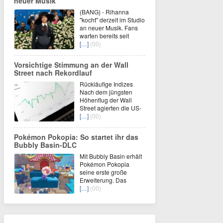
neuer Musik
(BANG) - Rihanna
"kocht" derzeit im Studio
an neuer Musik. Fans
warten bereits seit
[…]
(00)
Vorsichtige Stimmung an der Wall
Street nach Rekordlauf
Rückläufige Indizes
Nach dem jüngsten
Höhenflug der Wall
Street agierten die US-
[…]
(00)
Pokémon Pokopia: So startet ihr das
Bubbly Basin-DLC
Mit Bubbly Basin erhält
Pokémon Pokopia
seine erste große
Erweiterung. Das
[…]
(00)