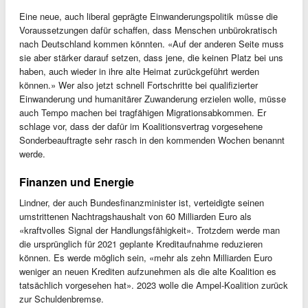
Eine neue, auch liberal geprägte Einwanderungspolitik müsse die
Voraussetzungen dafür schaffen, dass Menschen unbürokratisch
nach Deutschland kommen könnten. «Auf der anderen Seite muss
sie aber stärker darauf setzen, dass jene, die keinen Platz bei uns
haben, auch wieder in ihre alte Heimat zurückgeführt werden
können.» Wer also jetzt schnell Fortschritte bei qualifizierter
Einwanderung und humanitärer Zuwanderung erzielen wolle, müsse
auch Tempo machen bei tragfähigen Migrationsabkommen. Er
schlage vor, dass der dafür im Koalitionsvertrag vorgesehene
Sonderbeauftragte sehr rasch in den kommenden Wochen benannt
werde.
Finanzen und Energie
Lindner, der auch Bundesfinanzminister ist, verteidigte seinen
umstrittenen Nachtragshaushalt von 60 Milliarden Euro als
«kraftvolles Signal der Handlungsfähigkeit». Trotzdem werde man
die ursprünglich für 2021 geplante Kreditaufnahme reduzieren
können. Es werde möglich sein, «mehr als zehn Milliarden Euro
weniger an neuen Krediten aufzunehmen als die alte Koalition es
tatsächlich vorgesehen hat». 2023 wolle die Ampel-Koalition zurück
zur Schuldenbremse.