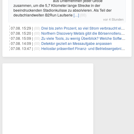
aus Unternehmen jeder Größe
zusammen, um die 5,7 Kilometer lange Strecke in der
beeindruckenden Stadionkulisse zu absolvieren. Als Teil der
deutschlandweiten B2Run Laufserie
[…]
(00)
vor 4 Stunden
07.08. 15:29 |
(00)
Drei bis zehn Prozent, so viel Strom verbraucht ein Aufzug im Gebäude
07.08. 15:20 |
(00)
Northern Discovery Metals gibt die Börsennotierung an der Frankfurter Wertpapierbörse bekannt
07.08. 15:09 |
(00)
Zu viele Tools, zu wenig Überblick? Welche Software IT-Dienstleister wirklich brauchen
07.08. 14:09 |
(00)
Detektor gezielt an Messaufgabe anpassen
07.08. 13:47 |
(00)
Heliostar präsentiert Finanz- und Betriebsergebnis für das zweite Quartal 2026 mit Goldproduktion und Barreserven in Rekordhöhe