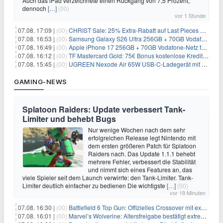
Auch das iPad verzeichnete einen Rückgang von 7,5 Prozent,
dennoch
[…]
(00)
vor 1 Stunde
07.08. 17:09 |
(00)
CHRIST Sale: 25% Extra-Rabatt auf Last Pieces bei Schmuck & Uhren
07.08. 16:53 |
(00)
Samsung Galaxy S26 Ultra 256GB + 70GB Vodafone-Netz für 34,99€/Monat (effektiv 4,74€/Monat)
07.08. 16:49 |
(00)
Apple iPhone 17 256GB + 70GB Vodafone-Netz für 34,99€/Monat (effektiv 6,41€/Monat)
07.08. 16:12 |
(00)
TF Mastercard Gold: 75€ Bonus kostenlose Kreditkarte ohne Fremdwährungsgebühren
07.08. 15:45 |
(00)
UGREEN Nexode Air 65W USB-C-Ladegerät mit GaN-Technik für 24,99€
GAMING-NEWS
Splatoon Raiders: Update verbessert Tank-
Limiter und behebt Bugs
Nur wenige Wochen nach dem sehr
erfolgreichen Release legt Nintendo mit
dem ersten größeren Patch für Splatoon
Raiders nach. Das Update 1.1.1 behebt
mehrere Fehler, verbessert die Stabilität
und nimmt sich eines Features an, das
viele Spieler seit dem Launch verwirrte: den Tank-Limiter. Tank-
Limiter deutlich einfacher zu bedienen Die wichtigste
[…]
(00)
vor 19 Minuten
07.08. 16:30 |
(00)
Battlefield 6 Top Gun: Offizielles Crossover mit exklusiven Inhalten angekündigt
07.08. 16:01 |
(00)
Marvel’s Wolverine: Altersfreigabe bestätigt extreme Gewalt und düstere Szenen