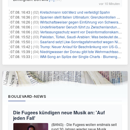
vor 10 Minuten
07.08. 16:43 |
(02)
Kretschmann lobt Merz und verteidigt Spahn
07.08. 16:36 |
(01)
Spanien stellt Italien Ultimatum: Grenzkontrollen beenden
07.08. 16:26 |
(03)
Wirtschaftsweiser gegen Einführung von Schwerarbeiter-Rente
07.08. 16:06 |
(00)
Undefinierbarer Geruch führt zu Zwischenlandung von Flieger
07.08. 16:06 |
(02)
Verfassungsschutz warnt vor Desinformationskampagne gegen Merz
07.08. 15:52 |
(03)
Pakistan, Türkei, Saudi-Arabien: Was bedeutet der neue Pakt?
07.08. 15:50 |
(00)
Saarland setzt Lkw-Sonntagsfahrverbot wegen Niedrigwasser aus
07.08. 15:42 |
(10)
Trump: Neuer Anlauf für Beschränkung von US-Geburtsrecht
07.08. 15:39 |
(04)
Niedrigwasser der Donau gibt tote Wehrmachtssoldaten frei
07.08. 15:33 |
(00)
WM-Song an Spitze der Single-Charts - Blumengarten auf Platz zwei
BOULEVARD-NEWS
Die Fugees kündigen neue Musik an: 'Auf
jeden Fall'
(BANG) - Die Fugees wollen erstmals seit
rund 30 Jahren wieder neue Musik