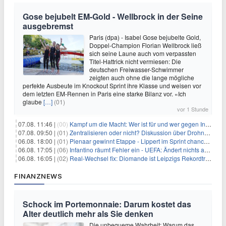
Gose bejubelt EM-Gold - Wellbrock in der Seine
ausgebremst
Paris (dpa) - Isabel Gose bejubelte Gold,
Doppel-Champion Florian Wellbrock ließ
sich seine Laune auch vom verpassten
Titel-Hattrick nicht vermiesen: Die
deutschen Freiwasser-Schwimmer
zeigten auch ohne die lange mögliche
perfekte Ausbeute im Knockout Sprint ihre Klasse und weisen vor
dem letzten EM-Rennen in Paris eine starke Bilanz vor. «Ich
glaube
[…]
(01)
vor 1 Stunde
07.08. 11:46 |
(00)
Kampf um die Macht: Wer ist für und wer gegen Infantino?
07.08. 09:50 |
(01)
Zentralisieren oder nicht? Diskussion über Drohnenabwehr
06.08. 18:00 |
(01)
Pienaar gewinnt Etappe - Lippert im Sprint chancenlos
06.08. 17:05 |
(06)
Infantino räumt Fehler ein - UEFA: Ändert nichts an Boykott
06.08. 16:05 |
(02)
Real-Wechsel fix: Diomande ist Leipzigs Rekordtransfer
FINANZNEWS
Schock im Portemonnaie: Darum kostet das
Alter deutlich mehr als Sie denken
Die unbequeme Wahrheit: Warum das