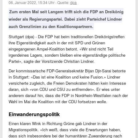
06. Januar 2022, 15:34 Uhr
·
Quelle:
dpa
Zum ersten Mal seit Langem trifft sich die FDP an Dreikönig
wieder als Regierungspartei. Dabei zieht Parteichef Lindner
auch Grenzlinien zu den Koalitionspartnern.
Stuttgart (dpa) - Die FDP hat beim traditionellen Dreikönigstreffen
ihre Eigenständigkeit auch in der mit SPD und Grünen
eingegangenen Ampel-Koalition betont. «Wir sind nicht Teil
irgendeines Lagers, sondern bleiben eine eigenständige politische
Partei», sagte der Vorsitzende Christian Lindner.
Der kommissarische FDP-Generalsekretär Bijan Djir-Sarai betonte
in Stuttgart: «Das ist eine Koalition und keine Fusion.» Lindner
versicherte zugleich, die Freien Demokraten hätten kein Interesse
daran, sich «von CDU und CSU zu entfremden». Er wies unter
anderem darauf hin, dass die FDP in Nordrhein-Westfalen nach der
Wahl im Mai die Koalition mit der CDU fortsetzen wolle.
Einwanderungspolitik
Einen klaren Wink in Richtung Grüne gab Lindner in der
Migrationspolitik. «Ich weiß, dass viele die Erwartungen haben,
dass sich insbesondere bei der humanitären Zuwanderung nach