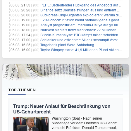
06.08. 21:53 |
(00)
PEPE: Bedeutender Rückgang des Angebots auf Börsen – Was kommt als Nächstes?
06.08. 20:28 |
(00)
Binance setzt Dienstleistungen aus und entfernt mehrere Krypto-Paare: Wer ist betroffen?
06.08. 20:00 |
(00)
Südkoreas Chip-Giganten explodieren: Warum dieser Rekord-Tag die KI-Branche erschüttert
06.08. 19:00 |
(00)
EZB-Schock: Inflation bleibt hartnäckiger als gedacht – 2027 wird zum kritischen Test
06.08. 19:00 |
(00)
Analyst prognostiziert Ethereum-Rallye auf $3.000 nach entscheidendem On-Chain-Ausbruch
06.08. 18:00 |
(00)
NatWest Markets trotzt Marktchaos: 77 Millionen Pfund Gewinn im ersten Halbjahr
06.08. 17:24 |
(00)
Bitcoin-Kursanalyse: BTC kämpft mit entscheidender $65K-Hürde, während sich ein Liquidationscluster aufbaut
06.08. 17:00 |
(00)
Schlanker und effizienter: Allianz schrumpft Vorstand auf 8 Köpfe – das steckt dahinter
06.08. 16:25 |
(00)
Targobank plant Wero-Anbindung
06.08. 16:00 |
(00)
Taylor Wimpey startet 41,9 Millionen Pfund Aktienrückkauf – was Anleger wissen müssen
TOP-THEMEN
Trump: Neuer Anlauf für Beschränkung von
US-Geburtsrecht
Washington (dpa) - Nach seiner
Niederlage vor dem Obersten US-Gericht
versucht Präsident Donald Trump erneut,