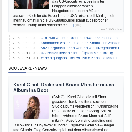
das US-Geburtsrecht bestimmter
Gruppen einzuschränken.
Neugeborenen, deren Mütter
ausschließlich für die Geburt in die USA reisen, soll künftig nicht
mehr automatisch die US-Staatsbürgerschaft zugesprochen
werden. Trump unterzeichnete ein
[…]
(00)
vor 13 Minuten
07.08. 00:00 |
(00)
CDU will zentrale Drohnenabwehr beim Innenministerium
07.08. 00:00 |
(00)
Kommunen wollen nationalen Kraftakt für Wasserversorgung
07.08. 00:00 |
(00)
Sozialorganisationen warnen vor Hitzegefahren für Obdachlose
06.08. 22:17 |
(02)
US-Börsen lassen nach - Ölpreis steigt kräftig
06.08. 20:51 |
(01)
Verteidigungspolitiker will Nato-Konsultationen nach Drohnenfund
BOULEVARD-NEWS
Karol G holt Drake und Bruno Mars für neues
Album ins Boot
(BANG) - Karol G hat die mit Stars
gespickte Trackliste ihres sechsten
Studioalbums veröffentlicht. "Champagne
Papi" Drake ist auf dem Song 'Ahí' zu
hören, während Bruno Mars auf 'Still'
mitwirkt. Außerdem sind Judeline und
Rusowsky auf 'Bby Wow' zu hören. Cigarettes After Sex-Sänger
und Gitarrist Greg Gonzalez spielt auf dem Albumabschluss