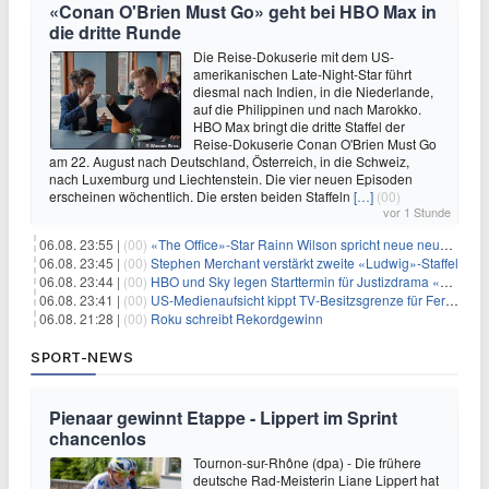
«Conan O'Brien Must Go» geht bei HBO Max in
die dritte Runde
Die Reise-Dokuserie mit dem US-
amerikanischen Late-Night-Star führt
diesmal nach Indien, in die Niederlande,
auf die Philippinen und nach Marokko.
HBO Max bringt die dritte Staffel der
Reise-Dokuserie Conan O'Brien Must Go
am 22. August nach Deutschland, Österreich, in die Schweiz,
nach Luxemburg und Liechtenstein. Die vier neuen Episoden
erscheinen wöchentlich. Die ersten beiden Staffeln
[…]
(00)
vor 1 Stunde
06.08. 23:55 |
(00)
«The Office»-Star Rainn Wilson spricht neue neuseeländische Serie «Settling»
06.08. 23:45 |
(00)
Stephen Merchant verstärkt zweite «Ludwig»-Staffel
06.08. 23:44 |
(00)
HBO und Sky legen Starttermin für Justizdrama «War» fest
06.08. 23:41 |
(00)
US-Medienaufsicht kippt TV-Besitzsgrenze für Fernsehsender
06.08. 21:28 |
(00)
Roku schreibt Rekordgewinn
SPORT-NEWS
Pienaar gewinnt Etappe - Lippert im Sprint
chancenlos
Tournon-sur-Rhône (dpa) - Die frühere
deutsche Rad-Meisterin Liane Lippert hat