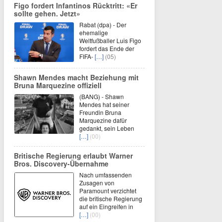
Figo fordert Infantinos Rücktritt: «Er
sollte gehen. Jetzt»
Rabat (dpa) - Der
ehemalige
Weltfußballer Luis Figo
fordert das Ende der
FIFA-
[…]
(05)
Shawn Mendes macht Beziehung mit
Bruna Marquezine offiziell
(BANG) - Shawn
Mendes hat seiner
Freundin Bruna
Marquezine dafür
gedankt, sein Leben
[…]
(00)
Britische Regierung erlaubt Warner
Bros. Discovery-Übernahme
Nach umfassenden
Zusagen von
Paramount verzichtet
die britische Regierung
auf ein Eingreifen in
[…]
(00)