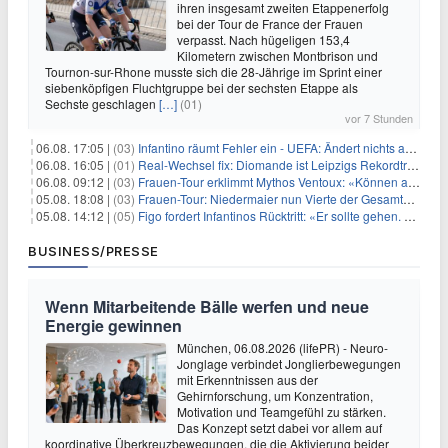
ihren insgesamt zweiten Etappenerfolg
bei der Tour de France der Frauen
verpasst. Nach hügeligen 153,4
Kilometern zwischen Montbrison und
Tournon-sur-Rhone musste sich die 28-Jährige im Sprint einer
siebenköpfigen Fluchtgruppe bei der sechsten Etappe als
Sechste geschlagen
[…]
(01)
vor 7 Stunden
06.08. 17:05 |
(03)
Infantino räumt Fehler ein - UEFA: Ändert nichts an Boykott
06.08. 16:05 |
(01)
Real-Wechsel fix: Diomande ist Leipzigs Rekordtransfer
06.08. 09:12 |
(03)
Frauen-Tour erklimmt Mythos Ventoux: «Können alles schaffen»
05.08. 18:08 |
(03)
Frauen-Tour: Niedermaier nun Vierte der Gesamtwertung
05.08. 14:12 |
(05)
Figo fordert Infantinos Rücktritt: «Er sollte gehen. Jetzt»
BUSINESS/PRESSE
Wenn Mitarbeitende Bälle werfen und neue
Energie gewinnen
München, 06.08.2026 (lifePR) - Neuro-
Jonglage verbindet Jonglierbewegungen
mit Erkenntnissen aus der
Gehirnforschung, um Konzentration,
Motivation und Teamgefühl zu stärken.
Das Konzept setzt dabei vor allem auf
koordinative Überkreuzbewegungen, die die Aktivierung beider