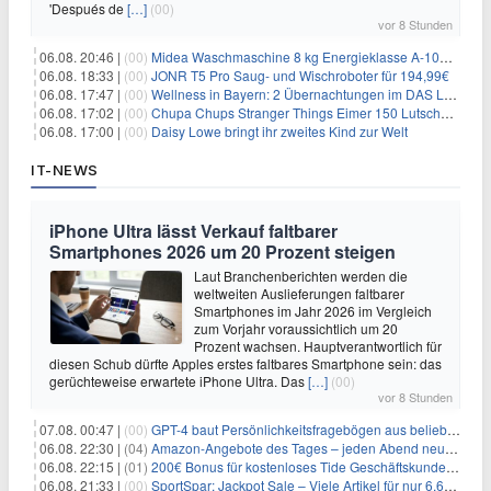
'Después de
[…]
(00)
vor 8 Stunden
06.08. 20:46 |
(00)
Midea Waschmaschine 8 kg Energieklasse A-10% 1400 U/Min für 289,97€
06.08. 18:33 |
(00)
JONR T5 Pro Saug- und Wischroboter für 194,99€
06.08. 17:47 |
(00)
Wellness in Bayern: 2 Übernachtungen im DAS LUDWIG Sports Resort inkl. HP + Wellness ab 174€ p.P.
06.08. 17:02 |
(00)
Chupa Chups Stranger Things Eimer 150 Lutscher für 21,95€
06.08. 17:00 |
(00)
Daisy Lowe bringt ihr zweites Kind zur Welt
IT-NEWS
iPhone Ultra lässt Verkauf faltbarer
Smartphones 2026 um 20 Prozent steigen
Laut Branchenberichten werden die
weltweiten Auslieferungen faltbarer
Smartphones im Jahr 2026 im Vergleich
zum Vorjahr voraussichtlich um 20
Prozent wachsen. Hauptverantwortlich für
diesen Schub dürfte Apples erstes faltbares Smartphone sein: das
gerüchteweise erwartete iPhone Ultra. Das
[…]
(00)
vor 8 Stunden
07.08. 00:47 |
(00)
GPT-4 baut Persönlichkeitsfragebögen aus beliebigen Texten und sagt Antworten voraus
06.08. 22:30 |
(04)
Amazon-Angebote des Tages – jeden Abend neue Deals zum Stöbern
06.08. 22:15 |
(01)
200€ Bonus für kostenloses Tide Geschäftskundenkonto
06.08. 21:33 |
(00)
SportSpar: Jackpot Sale – Viele Artikel für nur 6,66€ – nur 48 Stunden