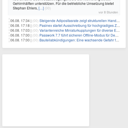
Gehirnhälften unterstützen. Für die betriebliche Umsetzung bietet
Stephan Ehlers,
[…]
(00)
vor 8 Stunden
06.08. 17:34 |
(00)
Steigende Adipositasrate zeigt strukturellen Handlungsbedarf bei der Ernährung schulpflichtiger Kinder
06.08. 17:18 |
(00)
Pasinex startet Ausschreibung für hochgradiges Zinksulfidkonzentrat mit Germanium- und Silbergehalten und stellt ein Betriebsupdate bereit
06.08. 17:03 |
(00)
Variantenreiche Miniaturkupplungen für diverse Einsatzbereiche
06.08. 17:00 |
(00)
Passwork 7.7 führt sicheren Offline-Modus für Desktop- und Mobile-Apps ein
06.08. 17:00 |
(00)
Bauteilabkündigungen: Eine wachsende Gefahr für industrielle Elektroniksysteme