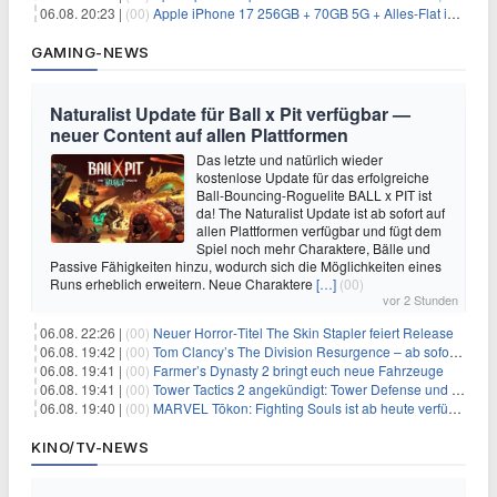
06.08. 20:23 |
(00)
Apple iPhone 17 256GB + 70GB 5G + Alles-Flat im Vodafone-Netz für 34,99€/Monat – eff. 4,65€/Monat
GAMING-NEWS
Naturalist Update für Ball x Pit verfügbar —
neuer Content auf allen Plattformen
Das letzte und natürlich wieder
kostenlose Update für das erfolgreiche
Ball-Bouncing-Roguelite BALL x PIT ist
da! The Naturalist Update ist ab sofort auf
allen Plattformen verfügbar und fügt dem
Spiel noch mehr Charaktere, Bälle und
Passive Fähigkeiten hinzu, wodurch sich die Möglichkeiten eines
Runs erheblich erweitern. Neue Charaktere
[…]
(00)
vor 2 Stunden
06.08. 22:26 |
(00)
Neuer Horror‑Titel The Skin Stapler feiert Release
06.08. 19:42 |
(00)
Tom Clancy’s The Division Resurgence – ab sofort für euch verfügbar
06.08. 19:41 |
(00)
Farmer’s Dynasty 2 bringt euch neue Fahrzeuge
06.08. 19:41 |
(00)
Tower Tactics 2 angekündigt: Tower Defense und Deckbuilding Kombo kehrt zurück
06.08. 19:40 |
(00)
MARVEL Tōkon: Fighting Souls ist ab heute verfügbar
KINO/TV-NEWS