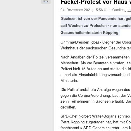
Fackel-Protest vor Haus
04. Dezember 2021, 15:56 Uhr
·
Quelle:
dpa
Sachsen ist von der Pandemie hart get
seit Wochen zu Protesten - nun stand
Gesundheitsministerin Köpping.
Grimma/Dresden (dpa) - Gegner der Coron
Wohnhaus der sächsischen Gesundheitsmin
Nach Angaben der Polizei versammelten 
Menschen. Als die Beamten eintrafen, se
Polizei hielt 15 Autos an und stellte die I
scharf als Einschüchterungsversuch und 
Ministerin.
Die Polizei erstattete Anzeige wegen de
gegen die Corona-Verordnung. Laut der V
zehn Teilnehmern in Sachsen erlaubt. D
getroffen.
SPD-Chef Norbert Walter-Borjans schrieb
Petra Köpping zugetragen hat, hat mit Sorg
faschistoid.» SPD-Generalsekretär Lars K