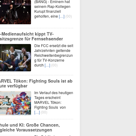
(BANG) - Eminem hat
seinem Rap-Kollegen
Kurupt finanziell
geholfen, eine
[…]
(00)
-Medienaufsicht kippt TV-
sitzsgrenze für Fernsehsender
Die FCC ersetzt die seit
Jahrzehnten geltende
Reichweitenbegrenzun
g für TV-Konzerne
durch
[…]
(00)
RVEL Tōkon: Fighting Souls ist ab
ute verfügbar
Im Verlauf des heutigen
Tages erscheint
MARVEL Tōkon:
Fighting Souls von
[…]
(00)
hule und KI: Große Chancen,
gleiche Voraussetzungen