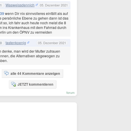
Wasweissdennich
1
05. Dezember 2021
39
wenn Dir nix sinnvolleres einfällt als auf
e persönliche Ebene zu gehen dann ist das
lt so, ich fahr auch heute noch meist die 8
 ins Krankenhaus mit dem Fahrrad durch
erlin um den ÖPNV zu vermeiden
tastenkoenig
0
05. Dezember 2021
h denke, man wird der Mutter zutrauen
nnen, die Alternativen abgewogen zu
aben.
alle 44 Kommentare anzeigen
JETZT kommentieren
forum