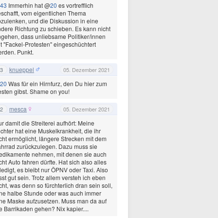
43
Immerhin hat @
20
es vortrefflich
schafft, vom eigentlichen Thema
zulenken, und die Diskussion in eine
dere Richtung zu schieben. Es kann nicht
gehen, dass unliebsame Politiker/innen
t "Fackel-Protesten" eingeschüchtert
rden. Punkt.
knueppel
3
05. Dezember 2021
20
Was für ein Hirnfurz, den Du hier zum
sten gibst. Shame on you!
mesca
2
05. Dezember 2021
r damit die Streiterei aufhört: Meine
chter hat eine Muskelkrankheit, die ihr
cht ermöglicht, längere Strecken mit dem
hrrad zurückzulegen. Dazu muss sie
edikamente nehmen, mit denen sie auch
cht Auto fahren dürfte. Hat sich also alles
ledigt, es bleibt nur ÖPNV oder Taxi. Also
sst gut sein. Trotz allem versteh ich eben
cht, was denn so fürchterlich dran sein soll,
ne halbe Stunde oder was auch immer
ne Maske aufzusetzen. Muss man da auf
e Barrikaden gehen? Nix kapier....