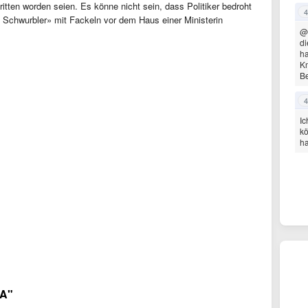
itten worden seien. Es könne nicht sein, dass Politiker bedroht
4
 Schwurbler» mit Fackeln vor dem Haus einer Ministerin
@
di
ha
Km
B
4
Ic
kö
h
SA"