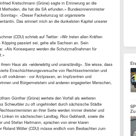
nfried Kretschmann (Grüne) sagte in Erinnerung an die
 Methoden, die hat die SA erfunden.» Bundesinnenminister
 Sonntag»: «Dieser Fackelumzug ist organisierte
entantin. Das erinnert mich an die dunkelsten Kapitel unserer
chmer (CDU) schrieb auf Twitter: «Wir treten allen Kräften
 Köpping passiert sei, gehe alle Sachsen an. Sein
gte: «Als Konsequenz werden die Schutzmaßnahmen für
t.»
Et
or ihrem Haus als «widerwärtig und unanständig». Sie wisse, dass
isierte Einschüchterungsversuche von Rechtsextremisten und
zu oft vorkämen - vor Arztpraxen, an Impfzentren und
rinnen und Bürgermeistern und anderen engagierten Menschen,
lfram Günther (Grüne) wertete den Vorfall als weiteren
ss Schwurbler zu oft ungehindert durch sächsische Städte
SP
echtsextremisten an ihrer Seite werden immer dreister und
Zu
der Linken im sächsischen Landtag, Rico Gebhardt, sowie die
r und Stefan Hartmann, sprachen von einer klaren
er Roland Wöller (CDU) müsse endlich vom Beobachten zum