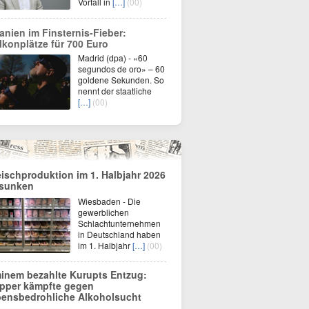
Vorfall in
[…]
(00)
anien im Finsternis-Fieber:
lkonplätze für 700 Euro
Madrid (dpa) - «60
segundos de oro» – 60
goldene Sekunden. So
nennt der staatliche
[…]
(00)
eischproduktion im 1. Halbjahr 2026
sunken
Wiesbaden - Die
gewerblichen
Schlachtunternehmen
in Deutschland haben
im 1. Halbjahr
[…]
(00)
inem bezahlte Kurupts Entzug:
pper kämpfte gegen
bensbedrohliche Alkoholsucht