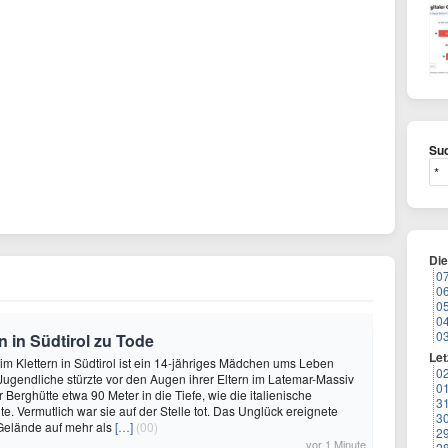
Suc
Di
0
0
0
0
0
n in Südtirol zu Tode
Let
im Klettern in Südtirol ist ein 14-jähriges Mädchen ums Leben
0
gendliche stürzte vor den Augen ihrer Eltern im Latemar-Massiv
0
 Berghütte etwa 90 Meter in die Tiefe, wie die italienische
3
te. Vermutlich war sie auf der Stelle tot. Das Unglück ereignete
3
 Gelände auf mehr als
[…]
(00)
2
vor 1 Minute
2