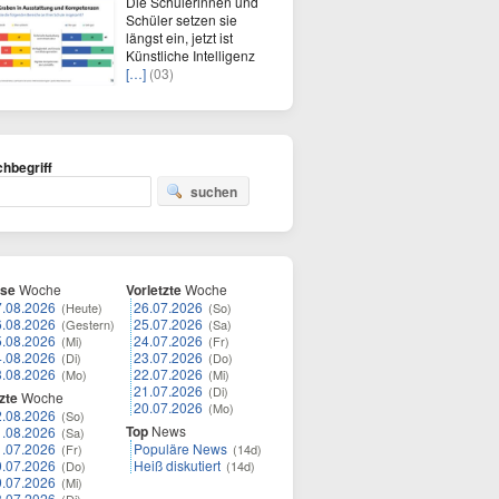
Die Schülerinnen und
Schüler setzen sie
längst ein, jetzt ist
Künstliche Intelligenz
[…]
(03)
hbegriff
suchen
ese
Woche
Vorletzte
Woche
7.08.2026
26.07.2026
(Heute)
(So)
6.08.2026
25.07.2026
(Gestern)
(Sa)
5.08.2026
24.07.2026
(Mi)
(Fr)
4.08.2026
23.07.2026
(Di)
(Do)
3.08.2026
22.07.2026
(Mo)
(Mi)
21.07.2026
(Di)
zte
Woche
20.07.2026
(Mo)
2.08.2026
(So)
Top
News
1.08.2026
(Sa)
1.07.2026
Populäre News
(Fr)
(14d)
0.07.2026
Heiß diskutiert
(Do)
(14d)
9.07.2026
(Mi)
8.07.2026