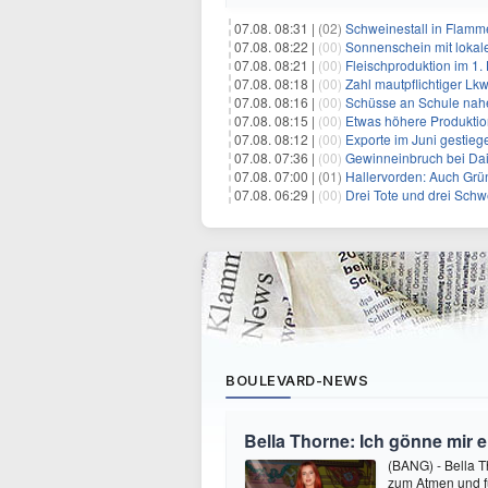
07.08. 08:31 |
(02)
Schweinestall in Flamme
07.08. 08:22 |
(00)
Sonnenschein mit lokal
07.08. 08:21 |
(00)
Fleischproduktion im 1
07.08. 08:18 |
(00)
Zahl mautpflichtiger Lk
07.08. 08:16 |
(00)
Schüsse an Schule nah
07.08. 08:15 |
(00)
Etwas höhere Produktio
07.08. 08:12 |
(00)
Exporte im Juni gestieg
07.08. 07:36 |
(00)
Gewinneinbruch bei Dai
07.08. 07:00 |
(01)
Hallervorden: Auch Grü
07.08. 06:29 |
(00)
Drei Tote und drei Schwe
BOULEVARD-NEWS
Bella Thorne: Ich gönne mir 
(BANG) - Bella 
zum Atmen und fü