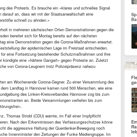
dung des Protests. Es brauche ein «klares und schnelles Signal
darauf an, dass wir mit der Staatsanwaltschaft eine
Sp
Ba
erstöße schnell zu ahnden.»
rholt in mehreren sächsischen Orten Demonstrationen gegen die
esden bereitet sich für Montag bereits auf den nächsten
dtag eine Demonstration gegen die Corona-Maßnahmen erwartet.
eststellung der epidemischen Lage im Freistaat entscheiden.
it für eine Fortsetzung bestehender Schutzmaßnahmen und ihre
ei kündigte eine «härtere Gangart» gegen Proteste an. Zuletzt
ärsche von Corona-Leugnern trotz Polizeipräsenz nahezu
Fl
erten am Wochenende Corona-Gegner. Zu einer Versammlung des
ge
 dem Landtag in Hannover kamen rund 500 Menschen, wie eine
re Kundgebung des Linken-Kreisverbandes Hannover zog bis zum
emonstranten an. Beide Versammlungen verliefen bis zum
törungsfrei».
nz, Thomas Strobl (CDU) warnte, im Fall einer Impfpflicht
Em
lisieren. Nach den Erkenntnissen des Verfassungsschutzes könne
Ra
icht die aggressive Haltung der Querdenker-Bewegung noch
le
ische Innenminister den Zeitungen der Funke Mediengruppe. Im