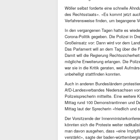
Wöller selbst forderte eine schnelle Ahn
des Rechtsstaats». «Es kommt jetzt auch 
Verfahrensweise finden, um begangene V
In den vergangenen Tagen hatte es wiede
Corona-Politik gegeben. Die Polizei in Dr
Großeinsatz vor: Dann wird vor dem Lan
Das Parlament will an dem Tag über die F
Damit will die Regierung Rechtssicherhe
mögliche Erweiterung erlangen. Die Poliz
war sie in die Kritik geraten, weil Aufm
unbehelligt stattfinden konnten.
Auch in anderen Bundesländern protesti
AfD-Landesverbandes Niedersachsen vor
Polizeisprecherin mitteilte. Eine weite
Mittag rund 100 Demonstrantinnen und D
Mittag laut der Sprecherin «friedlich und s
Der Vorsitzende der Innenministerkonfere
könnten sich die Proteste weiter radika
man davon ausgehen, dass «eine Impfpfl
verstärkt», sagte der baden-württemberg