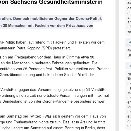
 von Sachsens Gesundheitsministerin
@
ge
ab
an
roffen. Dennoch mobilisieren Gegner der Corona-Politik
an
en 30 Menschen mit Fackeln vor dem Privathaus von
mi
we
a-Politik haben laut rufend mit Fackeln und Plakaten vor dem
4
isterin Petra Köpping (SPD) protestiert.
@
Be
sich am Freitagabend vor dem Haus in Grimma etwa 30
ien die Menschen in mehreren Fahrzeugen geflüchtet. Die
4
dentitäten von 25 Personen fest. Politiker verurteilten den Protest
Nu
Grenzüberschreitung und bekundeten Solidarität mit der
To
ni
Fa
s Verstoßes gegen das Versammlungsgesetz und prüft Verstöße
M
erordnung sind zurzeit nur ortsfeste Versammlungen mit maximal
ni
as Bundesland ist von der Corona-Pandemie besonders schwer
er
la
ni
 am Samstag bei Twitter: «Was sich gestern vor dem Haus von
ei
ei
e und Freiheitsdrang nichts zu tun. Das ist in Art und Auftritt
di
lingbeil sagte am Samstag auf einem Parteitag in Berlin, dass