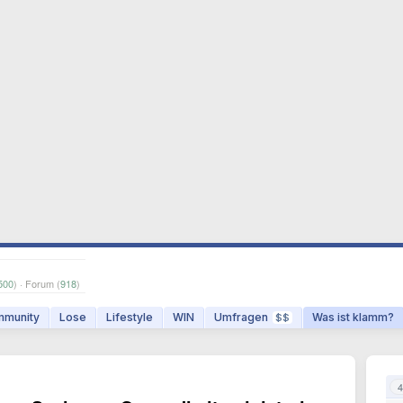
500
) · Forum (
918
)
munity
Lose
Lifestyle
WIN
Umfragen
Was ist klamm?
$$
4