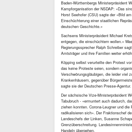
Baden-Württembergs Ministerpräsident Wi
Kampforganisation der NSDAP: «Das sind
Horst Seehofer (CSU) sagte der «Bild am
Einschüchterung einer staatlichen Repräs
deutschen Geschichte.»
Sachsens Ministerpräsident Michael Krets
entgegen, die einschüchtern wollen.» Was
Regierungssprecher Ralph Schreiber sa
Amtsträger und ihre Familien weiter erhöh
Köpping selbst verurteilte den Protest v
das keine Proteste seien, sondern organ
Verschwörungsgläubigen, die leider viel 
Krankenhäusern, gegenüber Bürgermeiste
sagte sie der Deutschen Presse-Agentur.
Der sächsische Vize-Ministerpräsident Wo
Tabubruch - «ermuntert auch dadurch, da
ziehen konnten. Corona-Leugner und die R
radikalisieren sich». Der Fraktionschef 
Landeschefs der Linken, Susanne Schape
Grenzüberschreitung. Landesinnenminist
Handeln übergehen.