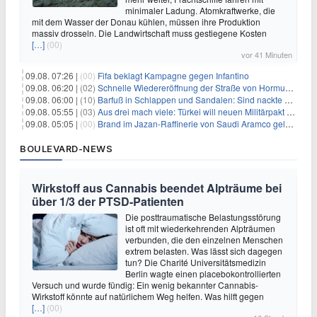
minimaler Ladung. Atomkraftwerke, die
mit dem Wasser der Donau kühlen, müssen ihre Produktion
massiv drosseln. Die Landwirtschaft muss gestiegene Kosten
[…]
(00)
vor 41 Minuten
09.08. 07:26 |
(00)
Fifa beklagt Kampagne gegen Infantino
09.08. 06:20 |
(02)
Schnelle Wiedereröffnung der Straße von Hormus ungewiss
09.08. 06:00 |
(10)
Barfuß in Schlappen und Sandalen: Sind nackte Füße eklig?
09.08. 05:55 |
(03)
Aus drei mach viele: Türkei will neuen Militärpakt erweitern
09.08. 05:05 |
(00)
Brand im Jazan-Raffinerie von Saudi Aramco gelöscht: Auswirkungen auf die Energiemärkte
BOULEVARD-NEWS
Wirkstoff aus Cannabis beendet Alpträume bei
über 1/3 der PTSD-Patienten
Die posttraumatische Belastungsstörung
ist oft mit wiederkehrenden Alpträumen
verbunden, die den einzelnen Menschen
extrem belasten. Was lässt sich dagegen
tun? Die Charité Universitätsmedizin
Berlin wagte einen placebokontrollierten
Versuch und wurde fündig: Ein wenig bekannter Cannabis-
Wirkstoff könnte auf natürlichem Weg helfen. Was hilft gegen
[…]
(00)