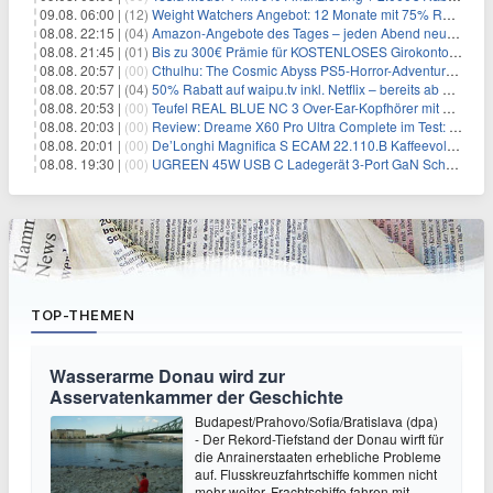
09.08. 06:00 |
(12)
Weight Watchers Angebot: 12 Monate mit 75% Rabatt ab 6,25€/Monat
08.08. 22:15 |
(04)
Amazon-Angebote des Tages – jeden Abend neue Deals zum Stöbern
08.08. 21:45 |
(01)
Bis zu 300€ Prämie für KOSTENLOSES Girokonto bei der Santander – 50€ schon nach 1 Woche!
08.08. 20:57 |
(00)
Cthulhu: The Cosmic Abyss PS5-Horror-Adventure für 27,99€
08.08. 20:57 |
(04)
50% Rabatt auf waipu.tv inkl. Netflix – bereits ab 9€/Monat (statt 17,99€)
08.08. 20:53 |
(00)
Teufel REAL BLUE NC 3 Over-Ear-Kopfhörer mit ANC für 149,99€
08.08. 20:03 |
(00)
Review: Dreame X60 Pro Ultra Complete im Test: 42.000 Pa, 100 °C Moppwäsche & erstaunlich viel Technik in nur 8,9 cm Höhe
08.08. 20:01 |
(00)
De’Longhi Magnifica S ECAM 22.110.B Kaffeevollautomat für 269€
08.08. 19:30 |
(00)
UGREEN 45W USB C Ladegerät 3-Port GaN Schnellladegerät für 12,96€
TOP-THEMEN
Wasserarme Donau wird zur
Asservatenkammer der Geschichte
Budapest/Prahovo/Sofia/Bratislava (dpa)
- Der Rekord-Tiefstand der Donau wirft für
die Anrainerstaaten erhebliche Probleme
auf. Flusskreuzfahrtschiffe kommen nicht
mehr weiter, Frachtschiffe fahren mit