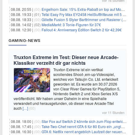
vor 16 Stunden
08.08. 20:55 |
(00)
Engelhorn Sale: 15% Extra-Rabatt on top auf Mode- und Sport-Artikel
08.08. 19:33 |
(01)
Tefal Easy Fry Max EY2458 Heißluftfritteuse mit 5 Litern für 64,99€
08.08. 18:33 |
(00)
Gillette Fusion 5 Styler Barttrimmer und Rasierer (All in One) für 16€
08.08. 14:02 |
(02)
MediaMarkt: 3 Tonie-Figuren für 37€
08.08. 12:30 |
(00)
Fallout 4: Anniversary Edition Switch 2 für 42,39€
GAMING-NEWS
Truxton Extreme im Test: Dieser neue Arcade-
Klassiker verzeiht dir gar nichts
Truxton Extreme ist ein vertikal
scrollendes Shoot-‚em-up-Videospiel,
welches von Tatsujin Co. Ltd. entwickelt
geworden ist. Es wurde am 30.07.2026
von Clear River Games für PlayStation 5,
Nintendo Switch 2 und Xbox Series X/S
veröffentlicht. Wir haben unser Daheim in eine Spielhalle
verwandelt und herausgefunden, ob dieser neue Arcade-Titel
auch
[…]
(00)
vor 11 Stunden
08.08. 18:00 |
(00)
Star Fox auf Switch 2 könnte sich zum Flop entwickeln
08.08. 17:45 |
(00)
Take-Two-Chef nennt GTA 6 für 80 Euro ein „unglaubliches Schnäppchen“
08.08. 16:30 |
(00)
GTA 6: Netflix nennt angeblich Laufzeit der neuen Gameplay-Präsentation