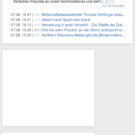
tierischen Freunde an unser hochmodernes und sehr
[…]
(00)
vor 24 Stunden
07.08. 16:47 |
(00)
Wirtschaftsstaatssekretär Thomas Dörflinger besucht Handwerksbetrieb im Kammerbezirk Freiburg
07.08. 16:31 |
(00)
Arbeit macht Spaß oder krank
07.08. 16:10 |
(00)
Vernetzung in jeder Hinsicht – Die Städte der Zukunft sind grün-blau
07.08. 15:29 |
(01)
Drei bis zehn Prozent, so viel Strom verbraucht ein Aufzug im Gebäude
07.08. 15:20 |
(00)
Northern Discovery Metals gibt die Börsennotierung an der Frankfurter Wertpapierbörse bekannt