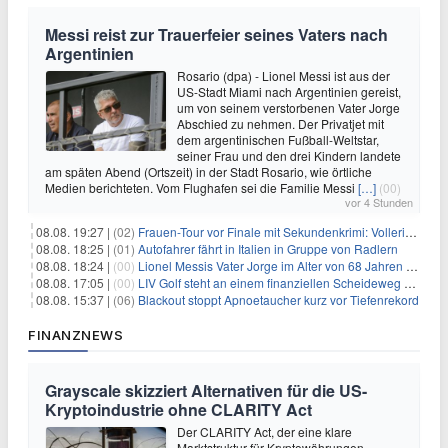
Messi reist zur Trauerfeier seines Vaters nach
Argentinien
Rosario (dpa) - Lionel Messi ist aus der
US-Stadt Miami nach Argentinien gereist,
um von seinem verstorbenen Vater Jorge
Abschied zu nehmen. Der Privatjet mit
dem argentinischen Fußball-Weltstar,
seiner Frau und den drei Kindern landete
am späten Abend (Ortszeit) in der Stadt Rosario, wie örtliche
Medien berichteten. Vom Flughafen sei die Familie Messi
[…]
(00)
vor 4 Stunden
08.08. 19:27 |
(02)
Frauen-Tour vor Finale mit Sekundenkrimi: Vollering in Gelb
08.08. 18:25 |
(01)
Autofahrer fährt in Italien in Gruppe von Radlern
08.08. 18:24 |
(00)
Lionel Messis Vater Jorge im Alter von 68 Jahren gestorben
08.08. 17:05 |
(00)
LIV Golf steht an einem finanziellen Scheideweg auf der Suche nach neuen Investitionen
08.08. 15:37 |
(06)
Blackout stoppt Apnoetaucher kurz vor Tiefenrekord
FINANZNEWS
Grayscale skizziert Alternativen für die US-
Kryptoindustrie ohne CLARITY Act
Der CLARITY Act, der eine klare
Marktstruktur für Kryptowährungen