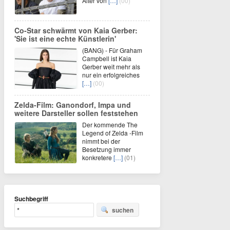
Alter von
[…]
(00)
Co-Star schwärmt von Kaia Gerber:
'Sie ist eine echte Künstlerin'
(BANG) - Für Graham
Campbell ist Kaia
Gerber weit mehr als
nur ein erfolgreiches
[…]
(00)
Zelda-Film: Ganondorf, Impa und
weitere Darsteller sollen feststehen
Der kommende The
Legend of Zelda -Film
nimmt bei der
Besetzung immer
konkretere
[…]
(01)
Suchbegriff
suchen