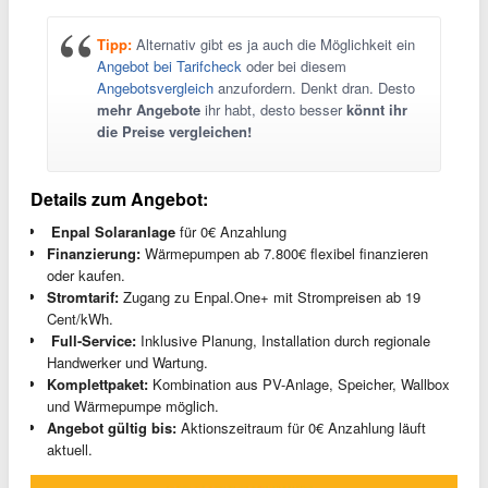
Tipp:
Alternativ gibt es ja auch die Möglichkeit ein
Angebot bei Tarifcheck
oder bei diesem
Angebotsvergleich
anzufordern. Denkt dran. Desto
mehr Angebote
ihr habt, desto besser
könnt ihr
die Preise vergleichen!
Details zum Angebot:
️ Enpal Solaranlage
für 0€ Anzahlung
Finanzierung:
Wärmepumpen ab 7.800€ flexibel finanzieren
oder kaufen.
Stromtarif:
Zugang zu Enpal.One+ mit Strompreisen ab 19
Cent/kWh.
️ Full-Service:
Inklusive Planung, Installation durch regionale
Handwerker und Wartung.
Komplettpaket:
Kombination aus PV-Anlage, Speicher, Wallbox
und Wärmepumpe möglich.
Angebot gültig bis:
Aktionszeitraum für 0€ Anzahlung läuft
aktuell.