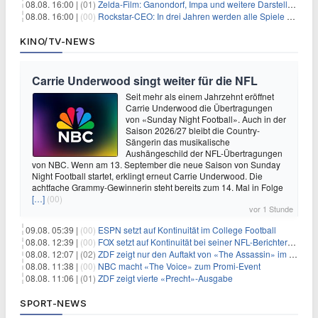
08.08. 16:00 |
(01)
Zelda-Film: Ganondorf, Impa und weitere Darsteller sollen feststehen
08.08. 16:00 |
(00)
Rockstar-CEO: In drei Jahren werden alle Spiele gestreamt
KINO/TV-NEWS
Carrie Underwood singt weiter für die NFL
Seit mehr als einem Jahrzehnt eröffnet
Carrie Underwood die Übertragungen
von «Sunday Night Football». Auch in der
Saison 2026/27 bleibt die Country-
Sängerin das musikalische
Aushängeschild der NFL-Übertragungen
von NBC. Wenn am 13. September die neue Saison von Sunday
Night Football startet, erklingt erneut Carrie Underwood. Die
achtfache Grammy-Gewinnerin steht bereits zum 14. Mal in Folge
[…]
(00)
vor 1 Stunde
09.08. 05:39 |
(00)
ESPN setzt auf Kontinuität im College Football
08.08. 12:39 |
(00)
FOX setzt auf Kontinuität bei seiner NFL-Berichterstattung
08.08. 12:07 |
(02)
ZDF zeigt nur den Auftakt von «The Assassin» im Fernsehen
08.08. 11:38 |
(00)
NBC macht «The Voice» zum Promi-Event
08.08. 11:06 |
(01)
ZDF zeigt vierte «Precht»-Ausgabe
SPORT-NEWS