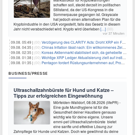
schaffen soll, steckt derzeit im politischen
Stillstand, da der US-Kongress in die
Sommerpause gegangen ist. Grayscale
hat jedoch einen alternativen Plan für die
Kryptoindustrie in den USA vorgestellt, falls das Gesetz in diesem
Jahr nicht verabschiedet wird. Krypto wird überleben
[…]
(00)
vor 37 Minuten
09.08. 05:49 |
(00)
Verzögerung des CLARITY Acts: Droht XRP ein Fall unter die $1-Marke?
09.08. 04:35 |
(00)
Chinas Inflation lässt nach: Ein willkommenes Zeichen für Investoren angesichts der Folgen des Öl-Schocks
09.08. 02:35 |
(00)
Koreas Aktienmarkt stabilisiert sich, da gehebelte Positionen abgebaut werden
09.08. 01:38 |
(00)
Wichtige XRP Ledger Aktualisierung zielt auf institutionelle Akzeptanz ab
09.08. 01:35 |
(00)
Pentagon fordert Rüstungsunternehmen auf, Produktion angesichts eskalierender globaler Spannungen zu steigern
BUSINESS/PRESSE
Ultraschallzahnbürste für Hund und Katze –
Tipps zur erfolgreichen Eingewöhnung
Mörfelden-Walldorf, 08.08.2026 (lifePR) -
Eine gute Mundhygiene ist für die
Gesundheit deiner Haustiere genauso
wichtig wie für deine eigene. Unsere
emmi-pet Ultraschallzahnbürste bietet
eine sanfte und effektive Lösung zur
Zahnpflege für Hunde und Katzen. Doch wie gewöhnst du deine