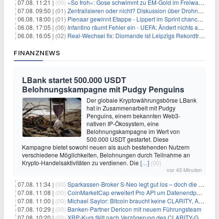
07.08. 11:21 |
(00)
«So froh»: Gose schwimmt zu EM-Gold im Freiwasser
07.08. 09:50 |
(01)
Zentralisieren oder nicht? Diskussion über Drohnenabwehr
06.08. 18:00 |
(01)
Pienaar gewinnt Etappe - Lippert im Sprint chancenlos
06.08. 17:05 |
(06)
Infantino räumt Fehler ein - UEFA: Ändert nichts an Boykott
06.08. 16:05 |
(02)
Real-Wechsel fix: Diomande ist Leipzigs Rekordtransfer
FINANZNEWS
LBank startet 500.000 USDT
Belohnungskampagne mit Pudgy Penguins
Der globale Kryptowährungsbörse LBank
hat in Zusammenarbeit mit Pudgy
Penguins, einem bekannten Web3-
nativen IP-Ökosystem, eine
Belohnungskampagne im Wert von
500.000 USDT gestartet. Diese
Kampagne bietet sowohl neuen als auch bestehenden Nutzern
verschiedene Möglichkeiten, Belohnungen durch Teilnahme an
Krypto-Handelsaktivitäten zu verdienen. Die
[…]
(00)
vor 43 Minuten
07.08. 11:34 |
(00)
Sparkassen-Broker S-Neo legt gut los – doch die Schwachstellen bleiben
07.08. 11:08 |
(00)
CoinMarketCap erweitert Pro API um Datenendpunkte für reale Vermögenswerte
07.08. 11:00 |
(00)
Michael Saylor: Bitcoin braucht keine CLARITY, Amerika schon
07.08. 10:29 |
(00)
Banken-Partner Dericon mit neuem Führungsteam
07.08. 10:20 |
(00)
XRP-Kurs fällt nach Verzögerung des CLARITY-Gesetzes, Analyst warnt vor schwachem August-Trend