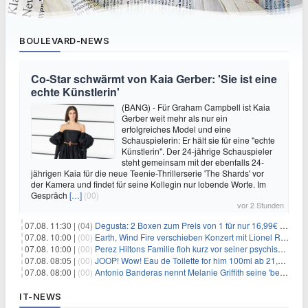
BOULEVARD-NEWS
Co-Star schwärmt von Kaia Gerber: 'Sie ist eine
echte Künstlerin'
(BANG) - Für Graham Campbell ist Kaia
Gerber weit mehr als nur ein
erfolgreiches Model und eine
Schauspielerin: Er hält sie für eine "echte
Künstlerin". Der 24-jährige Schauspieler
steht gemeinsam mit der ebenfalls 24-
jährigen Kaia für die neue Teenie-Thrillerserie 'The Shards' vor
der Kamera und findet für seine Kollegin nur lobende Worte. Im
Gespräch
[…]
(00)
vor 2 Stunden
07.08. 11:30 |
(04)
Degusta: 2 Boxen zum Preis von 1 für nur 16,99€ inkl. Versand
07.08. 10:00 |
(00)
Earth, Wind Fire verschieben Konzert mit Lionel Richie nach medizinischem Notfall
07.08. 10:00 |
(00)
Perez Hiltons Familie floh kurz vor seiner psychischen Krise aus dem Haus
07.08. 08:05 |
(00)
JOOP! Wow! Eau de Toilette for him 100ml ab 21,84€ im Sparabo
07.08. 08:00 |
(00)
Antonio Banderas nennt Melanie Griffith seine 'beste Freundin'
IT-NEWS