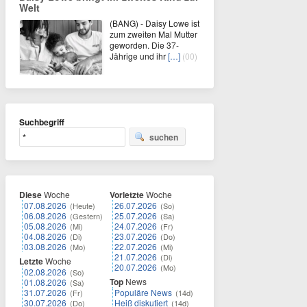
Welt
(BANG) - Daisy Lowe ist
zum zweiten Mal Mutter
geworden. Die 37-
Jährige und ihr
[…]
(00)
Suchbegriff
suchen
Diese
Woche
Vorletzte
Woche
07.08.2026
26.07.2026
(Heute)
(So)
06.08.2026
25.07.2026
(Gestern)
(Sa)
05.08.2026
24.07.2026
(Mi)
(Fr)
04.08.2026
23.07.2026
(Di)
(Do)
03.08.2026
22.07.2026
(Mo)
(Mi)
21.07.2026
(Di)
Letzte
Woche
20.07.2026
(Mo)
02.08.2026
(So)
Top
News
01.08.2026
(Sa)
31.07.2026
Populäre News
(Fr)
(14d)
30.07.2026
Heiß diskutiert
(Do)
(14d)