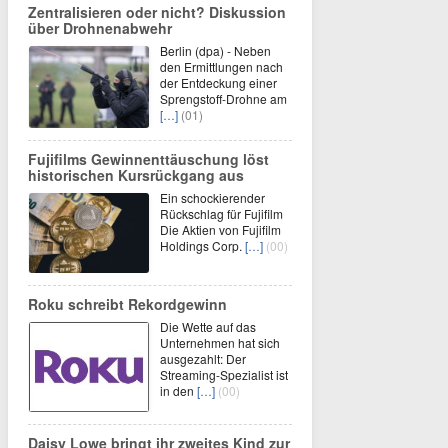
Zentralisieren oder nicht? Diskussion
über Drohnenabwehr
Berlin (dpa) - Neben
den Ermittlungen nach
der Entdeckung einer
Sprengstoff-Drohne am
[…]
(01)
Fujifilms Gewinnenttäuschung löst
historischen Kursrückgang aus
Ein schockierender
Rückschlag für Fujifilm
Die Aktien von Fujifilm
Holdings Corp.
[…]
(00)
Roku schreibt Rekordgewinn
Die Wette auf das
Unternehmen hat sich
ausgezahlt: Der
Streaming-Spezialist ist
in den
[…]
(00)
Daisy Lowe bringt ihr zweites Kind zur