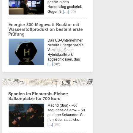
positiv in den
Handelstag gestartet.
Gegen 9:
[…]
(00)
Energie: 300-Megawatt-Reaktor mit
Wasserstoffproduktion besteht erste
Prüfung
Das US-Unternehmen
Nuvora Energy hat die
Vorstudie für ein
Hybridkraftwerk
abgeschlossen, das
[…]
(02)
Spanien im Finsternis-Fieber:
Balkonplätze für 700 Euro
Madrid (dpa) - «60
segundos de oro» – 60
goldene Sekunden. So
nennt der staatliche
[…]
(00)