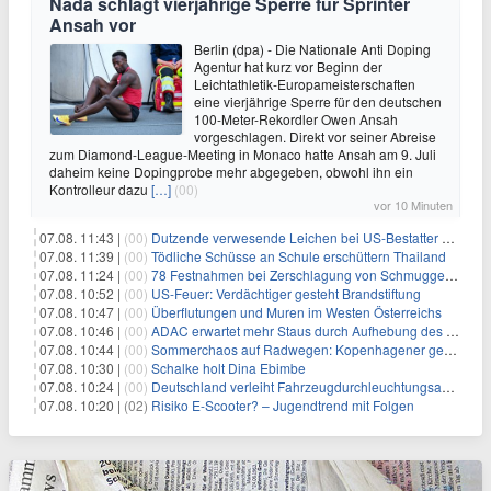
Nada schlägt vierjährige Sperre für Sprinter
Ansah vor
Berlin (dpa) - Die Nationale Anti Doping
Agentur hat kurz vor Beginn der
Leichtathletik-Europameisterschaften
eine vierjährige Sperre für den deutschen
100-Meter-Rekordler Owen Ansah
vorgeschlagen. Direkt vor seiner Abreise
zum Diamond-League-Meeting in Monaco hatte Ansah am 9. Juli
daheim keine Dopingprobe mehr abgegeben, obwohl ihn ein
Kontrolleur dazu
[…]
(00)
vor 10 Minuten
07.08. 11:43 |
(00)
Dutzende verwesende Leichen bei US-Bestatter gefunden
07.08. 11:39 |
(00)
Tödliche Schüsse an Schule erschüttern Thailand
07.08. 11:24 |
(00)
78 Festnahmen bei Zerschlagung von Schmuggelnetzwerk in Spanien
07.08. 10:52 |
(00)
US-Feuer: Verdächtiger gesteht Brandstiftung
07.08. 10:47 |
(00)
Überflutungen und Muren im Westen Österreichs
07.08. 10:46 |
(00)
ADAC erwartet mehr Staus durch Aufhebung des Lkw-Fahrverbots
07.08. 10:44 |
(00)
Sommerchaos auf Radwegen: Kopenhagener genervt von Touristen
07.08. 10:30 |
(00)
Schalke holt Dina Ebimbe
07.08. 10:24 |
(00)
Deutschland verleiht Fahrzeugdurchleuchtungsanlagen an Israel
07.08. 10:20 |
(02)
Risiko E-Scooter? – Jugendtrend mit Folgen