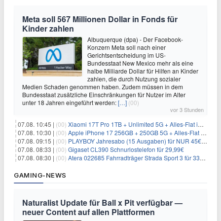
Meta soll 567 Millionen Dollar in Fonds für
Kinder zahlen
Albuquerque (dpa) - Der Facebook-
Konzern Meta soll nach einer
Gerichtsentscheidung im US-
Bundesstaat New Mexico mehr als eine
halbe Milliarde Dollar für Hilfen an Kinder
zahlen, die durch Nutzung sozialer
Medien Schaden genommen haben. Zudem müssen in dem
Bundesstaat zusätzliche Einschränkungen für Nutzer im Alter
unter 18 Jahren eingeführt werden:
[…]
(00)
vor 3 Stunden
07.08. 10:45 |
(00)
Xiaomi 17T Pro 1TB + Unlimited 5G + Alles-Flat im o2 Netz für 29,99€/Monat – eff. 1,15€/Monat
07.08. 10:30 |
(00)
Apple iPhone 17 256GB + 250GB 5G + Alles-Flat im Telekom-Netz für 34€/Monat – eff. 6,29€/Monat
07.08. 09:15 |
(00)
PLAYBOY Jahresabo (15 Ausgaben) für NUR 45€ (statt 198€)
07.08. 08:33 |
(00)
Gigaset CL390 Schnurlostelefon für 29,99€
07.08. 08:30 |
(00)
Atera 022685 Fahrradträger Strada Sport 3 für 337,48€
GAMING-NEWS
Naturalist Update für Ball x Pit verfügbar —
neuer Content auf allen Plattformen