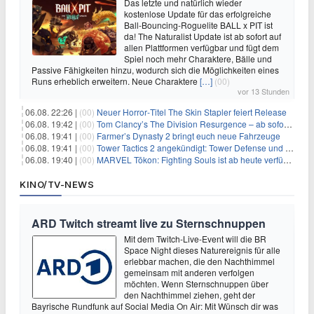
Das letzte und natürlich wieder
kostenlose Update für das erfolgreiche
Ball-Bouncing-Roguelite BALL x PIT ist
da! The Naturalist Update ist ab sofort auf
allen Plattformen verfügbar und fügt dem
Spiel noch mehr Charaktere, Bälle und
Passive Fähigkeiten hinzu, wodurch sich die Möglichkeiten eines
Runs erheblich erweitern. Neue Charaktere
[…]
(00)
vor 13 Stunden
06.08. 22:26 |
(00)
Neuer Horror‑Titel The Skin Stapler feiert Release
06.08. 19:42 |
(00)
Tom Clancy’s The Division Resurgence – ab sofort für euch verfügbar
06.08. 19:41 |
(00)
Farmer’s Dynasty 2 bringt euch neue Fahrzeuge
06.08. 19:41 |
(00)
Tower Tactics 2 angekündigt: Tower Defense und Deckbuilding Kombo kehrt zurück
06.08. 19:40 |
(00)
MARVEL Tōkon: Fighting Souls ist ab heute verfügbar
KINO/TV-NEWS
ARD Twitch streamt live zu Sternschnuppen
Mit dem Twitch-Live-Event will die BR
Space Night dieses Naturereignis für alle
erlebbar machen, die den Nachthimmel
gemeinsam mit anderen verfolgen
möchten. Wenn Sternschnuppen über
den Nachthimmel ziehen, geht der
Bayrische Rundfunk auf Social Media On Air: Mit Wünsch dir was