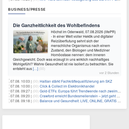
BUSINESS/PRESSE
Die Ganzheitlichkeit des Wohlbefindens
Höchst im Odenwald, 07.08.2026 (lifePR)
- In einer Welt voller Hektik und digitaler
Reizüberflutung sehnt sich der
menschliche Organismus nach einem
Zustand, den Biologen und Mediziner
Homöostase nennen: dem inneren
Gleichgewicht. Doch was erzeugt in uns wirklich nachhaltiges
Wohlgefühl? Wahre Gesundheit ist nie isoliert zu betrachten. Sie
entsteht aus
[…]
(00)
vor 2 Stunden
07.08. 10:03 |
(00)
Haitian stärkt Fachkräftequalifizierung am SKZ
07.08. 10:00 |
(00)
Click & Collect im Elektronikhandel
07.08. 09:27 |
(00)
Gold-ETFs: Europa führt Trendwende nach zweimonatiger Schwächephase an
07.08. 09:20 |
(00)
Crawford erreicht Bundesmeilenstein – jetzt geht es in die finale Phase!
07.08. 09:18 |
(00)
Balance und Gesundheit: LIVE, ONLINE, GRATIS am Mi 19.08.2026 um 19:00 Uhr