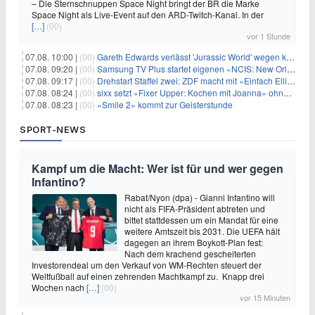
– Die Sternschnuppen Space Night bringt der BR die Marke
Space Night als Live-Event auf den ARD-Twitch-Kanal. In der
[…]
(00)
vor 1 Stunde
07.08. 10:00 |
(00)
Gareth Edwards verlässt 'Jurassic World' wegen kreativer Differenzen
07.08. 09:20 |
(00)
Samsung TV Plus startet eigenen «NCIS: New Orleans»-Sender
07.08. 09:17 |
(00)
Drehstart Staffel zwei: ZDF macht mit «Einfach Elli» weiter
07.08. 08:24 |
(00)
sixx setzt «Fixer Upper: Kochen mit Joanna» ohne Pause fort
07.08. 08:23 |
(00)
«Smile 2» kommt zur Geisterstunde
SPORT-NEWS
Kampf um die Macht: Wer ist für und wer gegen
Infantino?
Rabat/Nyon (dpa) - Gianni Infantino will
nicht als FIFA-Präsident abtreten und
bittet stattdessen um ein Mandat für eine
weitere Amtszeit bis 2031. Die UEFA hält
dagegen an ihrem Boykott-Plan fest:
Nach dem krachend gescheiterten
Investorendeal um den Verkauf von WM-Rechten steuert der
Weltfußball auf einen zehrenden Machtkampf zu. Knapp drei
Wochen nach
[…]
(00)
vor 15 Minuten