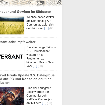
hauer und Gewitter im Südosten
Wechselhaftes Wetter
am Donnerstag Am
Donnerstag zeigt sich
der Südosten
[…]
(00)
rsant schrumpft weiter
Der ehemalige Teil von
NBCUniversal hat
weiterhin mit
Problemen zu
kämpfen. Das in New
York
[…]
(00)
rvel Rivals Update 9.5: Dateigröße
rd auf PC und Konsolen deutlich
duziert
Eine der häufigsten
Beschwerden der
Community geht
NetEase Games jetzt
an: Mit dem
[…]
(00)