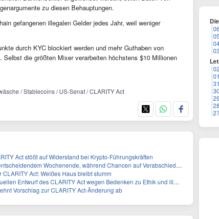
egenargumente zu diesen Behauptungen.
Di
ain gefangenen illegalen Gelder jedes Jahr, weil weniger
0
0
0
punkte durch KYC blockiert werden und mehr Guthaben von
0
. Selbst die größten Mixer verarbeiten höchstens $10 Millionen
Let
0
0
3
3
dwäsche / Stablecoins / US-Senat / CLARITY Act
2
2
2
ARITY Act stößt auf Widerstand bei Krypto-Führungskräften
ntscheidendem Wochenende, während Chancen auf Verabschiedung sinken
ür CLARITY Act: Weißes Haus bleibt stumm
 Entwurf des CLARITY Act wegen Bedenken zu Ethik und illegaler Finanzierung ab
lehnt Vorschlag zur CLARITY Act-Änderung ab