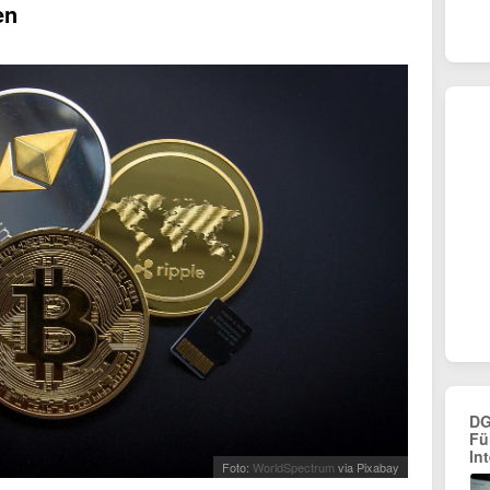
en
DG
Fü
Int
Foto:
WorldSpectrum
via Pixabay