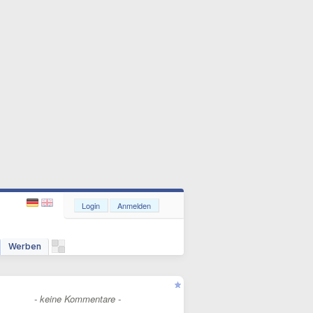
Login
Anmelden
Werben
- keine Kommentare -