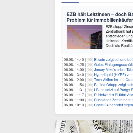
EZB hält Leitzinsen – doch B
Problem für Immobilienkäufer
EZB stoppt Zinse
Zentralbank hat 
entschieden und 
sinkende Kreditko
Doch die Realitä
06.08. 14:40 |
(00)
Bitcoin zeigt seltene bu
06.08. 14:25 |
(00)
Gutes Einlagengeschäft 
06.08. 14:00 |
(00)
Jersey Mike's bricht Tabu: Ne
06.08. 13:40 |
(00)
Hyperliquid (HYPE) vor
06.08. 12:00 |
(00)
Tech-Aktien im Juli-Crash
06.08. 11:54 |
(00)
Bettina Orlopp zeigt sic
06.08. 11:31 |
(00)
LBank setzt auf Pudgy 
06.08. 11:17 |
(00)
Pi Network's PI führt Al
06.08. 11:00 |
(00)
Russlands Zentralbank se
06.08. 10:13 |
(00)
Check24 beendet eigene