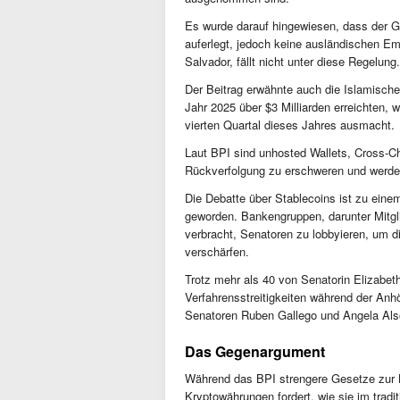
Es wurde darauf hingewiesen, dass der G
auferlegt, jedoch keine ausländischen Emit
Salvador, fällt nicht unter diese Regelung.
Der Beitrag erwähnte auch die Islamische
Jahr 2025 über $3 Milliarden erreichten
vierten Quartal dieses Jahres ausmacht.
Laut BPI sind unhosted Wallets, Cross-Ch
Rückverfolgung zu erschweren und werden
Die Debatte über Stablecoins ist zu eine
geworden. Bankengruppen, darunter Mitg
verbracht, Senatoren zu lobbyieren, um d
verschärfen.
Trotz mehr als 40 von Senatorin Elizabe
Verfahrensstreitigkeiten während der An
Senatoren Ruben Gallego und Angela Als
Das Gegenargument
Während das BPI strengere Gesetze zur
Kryptowährungen fordert, wie sie im trad