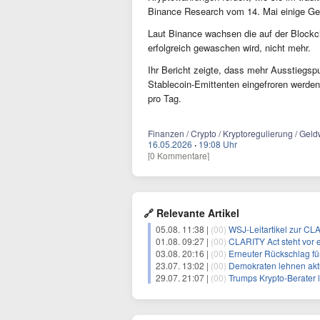
Binance Research vom 14. Mai einige G
Laut Binance wachsen die auf der Blockch
erfolgreich gewaschen wird, nicht mehr.
Ihr Bericht zeigte, dass mehr Ausstiegs
Stablecoin-Emittenten eingefroren werden
pro Tag.
Finanzen / Crypto / Kryptoregulierung / Gel
16.05.2026
·
19:08 Uhr
[0 Kommentare]
🔗 Relevante Artikel
05.08. 11:38 |
(00)
WSJ-Leitartikel zur CL
01.08. 09:27 |
(00)
CLARITY Act steht vor e
03.08. 20:16 |
(00)
Erneuter Rückschlag f
23.07. 13:02 |
(00)
Demokraten lehnen aktuellen
29.07. 21:07 |
(00)
Trumps Krypto-Berater 