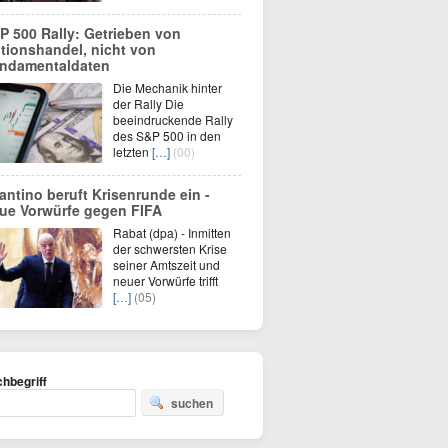
P 500 Rally: Getrieben von
tionshandel, nicht von
ndamentaldaten
Die Mechanik hinter
der Rally Die
beeindruckende Rally
des S&P 500 in den
letzten
[…]
(00)
fantino beruft Krisenrunde ein -
ue Vorwürfe gegen FIFA
Rabat (dpa) - Inmitten
der schwersten Krise
seiner Amtszeit und
neuer Vorwürfe trifft
[…]
(05)
hbegriff
suchen