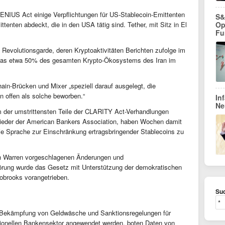
ENIUS Act einige Verpflichtungen für US-Stablecoin-Emittenten
S&
Op
tenten abdeckt, die in den USA tätig sind. Tether, mit Sitz in El
Fu
 Revolutionsgarde, deren Kryptoaktivitäten Berichten zufolge im
, was etwa 50% des gesamten Krypto-Ökosystems des Iran im
ain-Brücken und Mixer „speziell darauf ausgelegt, die
 offen als solche beworben.“
In
Ne
m der umstrittensten Teile der CLARITY Act-Verhandlungen
lieder der American Bankers Association, haben Wochen damit
ie Sprache zur Einschränkung ertragsbringender Stablecoins zu
th Warren vorgeschlagenen Änderungen und
hörung wurde das Gesetz mit Unterstützung der demokratischen
obrooks vorangetrieben.
Suc
 Bekämpfung von Geldwäsche und Sanktionsregelungen für
itionellen Bankensektor angewendet werden, boten Daten von