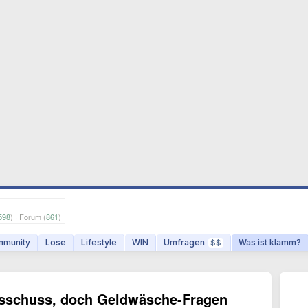
598
) · Forum (
861
)
munity
Lose
Lifestyle
WIN
Umfragen
Was ist klamm?
$$
usschuss, doch Geldwäsche-Fragen