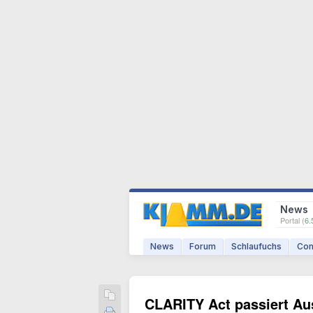
News
Portal (
6.
News
Forum
Schlaufuchs
Com
CLARITY Act passiert A