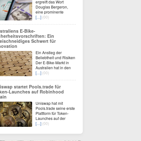
ergreift das Wort
Douglas Bergeron,
eine prominente
[…]
(00)
straliens E-Bike-
cherheitsvorschriften: Ein
eischneidiges Schwert für
novation
Ein Anstieg der
Beliebtheit und Risiken
Der E-Bike-Markt in
Australien hat in den
[…]
(00)
iswap startet Pools.trade für
ken-Launches auf Robinhood
ain
Uniswap hat mit
Pools.trade seine erste
Plattform für Token-
Launches auf der
[…]
(00)