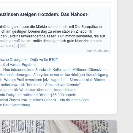
auzinsen steigen trotzdem: Das Nahost-
rhöhungen – aber die Märkte spielen nicht mit Die Europäische
sich am gestrigen Donnerstag zu einer stabilen Zinspolitik
den Leitzins unverändert gelassen. Für Immobilienkäufer, die auf
sten gehofft hatten, sollte dies eigentlich gute Nachrichten sein.
t an den
[…]
(00)
vor 26 Minuten
llische Divergenz – Déjà-vu für BTC?
stützt Aareal-Ergebnis
u börsennotierte Sandwich-Kette startet Millionen-Offensive in digitales Marketing
 Herausforderungen: Analysten erwarten kurzfristigen Kursrückgang
: Warum Profi-Investoren jetzt zugreifen – Stresstest statt Bärenmarkt
h selbstbewusst: "Ich bin die Vorstandsvorsitzende"
Penguins für Wachstum über den Handel hinaus
tcoin-Rallye an, während Bitcoin $65.000 anpeilt
nkt Zinsen trotz Inflations-Schock – ein riskantes Spiel
 Baufi-Vermittlung