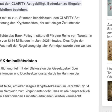
t den CLARITY Act gebilligt. Bedenken zu illegalen
bleiben bestehen.
 mit 15 zu 9 Stimmen beschlossen, den CLARITY Act
ierung des Kryptomarktes, der seit einiger Zeit intensiv
Au
Si
zw
ichte das Bank Policy Institute (BPI) eine Reihe von Tweets, in
In
e von $154 Milliarden im Jahr 2025 hinwies. Dies fügte der
 Ausmaß der Regulierung digitaler Vermögenswerte eine weitere
f Kriminalitätsdaten
ntlichung fiel mit der Diskussion der Gesetzgeber über
Un
To
ränkungen und Durchsetzungsstandards im Rahmen der
Ch
ut teilte, erhielten illegale Krypto-Adressen im Jahr 2025 $154
m Vergleich zum Vorjahr entspricht. Dies wurde hauptsächlich
 sanktionierten Einheiten erhaltenen Werten verursacht.