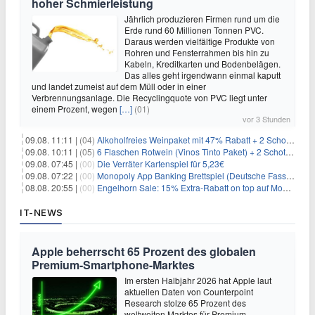
hoher Schmierleistung
Jährlich produzieren Firmen rund um die
Erde rund 60 Millionen Tonnen PVC.
Daraus werden vielfältige Produkte von
Rohren und Fensterrahmen bis hin zu
Kabeln, Kreditkarten und Bodenbelägen.
Das alles geht irgendwann einmal kaputt
und landet zumeist auf dem Müll oder in einer
Verbrennungsanlage. Die Recyclingquote von PVC liegt unter
einem Prozent, wegen
[…]
(01)
vor 3 Stunden
09.08. 11:11 |
(04)
Alkoholfreies Weinpaket mit 47% Rabatt + 2 Schott Zwiesel Gläser GRATIS für 29,99€
09.08. 10:11 |
(05)
6 Flaschen Rotwein (Vinos Tinto Paket) + 2 Schott Zwiesel Gläser für 25,99€ inkl. Versand
09.08. 07:45 |
(00)
Die Verräter Kartenspiel für 5,23€
09.08. 07:22 |
(00)
Monopoly App Banking Brettspiel (Deutsche Fassung) für 9,84€
08.08. 20:55 |
(00)
Engelhorn Sale: 15% Extra-Rabatt on top auf Mode- und Sport-Artikel
IT-NEWS
Apple beherrscht 65 Prozent des globalen
Premium-Smartphone-Marktes
Im ersten Halbjahr 2026 hat Apple laut
aktuellen Daten von Counterpoint
Research stolze 65 Prozent des
weltweiten Marktes für Premium-