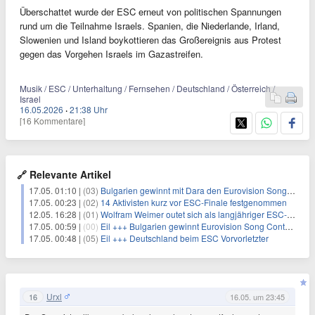
Überschattet wurde der ESC erneut von politischen Spannungen
rund um die Teilnahme Israels. Spanien, die Niederlande, Irland,
Slowenien und Island boykottieren das Großereignis aus Protest
gegen das Vorgehen Israels im Gazastreifen.
Musik / ESC / Unterhaltung / Fernsehen / Deutschland / Österreich /
Israel
16.05.2026
·
21:38 Uhr
[16 Kommentare]
🔗 Relevante Artikel
17.05. 01:10 |
(03)
Bulgarien gewinnt mit Dara den Eurovision Song Contest
17.05. 00:23 |
(02)
14 Aktivisten kurz vor ESC-Finale festgenommen
12.05. 16:28 |
(01)
Wolfram Weimer outet sich als langjähriger ESC-Fan
17.05. 00:59 |
(00)
Eil +++ Bulgarien gewinnt Eurovision Song Contest
17.05. 00:48 |
(05)
Eil +++ Deutschland beim ESC Vorvorletzter
Urxl
16
16.05. um 23:45