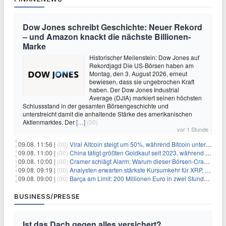
Dow Jones schreibt Geschichte: Neuer Rekord
– und Amazon knackt die nächste Billionen-
Marke
Historischer Meilenstein: Dow Jones auf
Rekordjagd Die US-Börsen haben am
Montag, den 3. August 2026, erneut
bewiesen, dass sie ungebrochen Kraft
haben. Der Dow Jones Industrial
Average (DJIA) markiert seinen höchsten
Schlussstand in der gesamten Börsengeschichte und
unterstreicht damit die anhaltende Stärke des amerikanischen
Aktienmarktes. Der
[…]
(00)
vor 1 Stunde
09.08. 11:56 |
(00)
Viral Altcoin steigt um 50%, während Bitcoin unter $65.000 fällt
09.08. 11:00 |
(00)
China tätigt größten Goldkauf seit 2023, während Goldpreis um 8% steigt
09.08. 10:00 |
(00)
Cramer schlägt Alarm: Warum dieser Börsen-Crash die beste Einstiegschance seit Monaten ist
09.08. 09:19 |
(00)
Analysten erwarten stärkste Kursumkehr für XRP, während Polymarket skeptisch bleibt
09.08. 09:00 |
(00)
Barça am Limit: 200 Millionen Euro in zwei Stunden – warum dieser Schuldentrip hochgefährlich wird
BUSINESS/PRESSE
Ist das Dach gegen alles versichert?