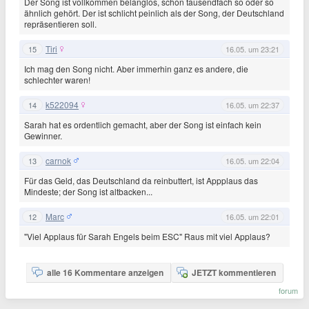
Der Song ist vollkommen belanglos, schon tausendfach so oder so
ähnlich gehört. Der ist schlicht peinlich als der Song, der Deutschland
repräsentieren soll.
Tiri
15
16.05. um 23:21
Ich mag den Song nicht. Aber immerhin ganz es andere, die
schlechter waren!
k522094
14
16.05. um 22:37
Sarah hat es ordentlich gemacht, aber der Song ist einfach kein
Gewinner.
carnok
13
16.05. um 22:04
Für das Geld, das Deutschland da reinbuttert, ist Appplaus das
Mindeste; der Song ist altbacken...
Marc
12
16.05. um 22:01
"Viel Applaus für Sarah Engels beim ESC" Raus mit viel Applaus?
alle 16 Kommentare anzeigen
JETZT kommentieren
forum