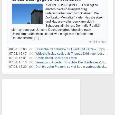
Kiel, 09.08.2026 (lifePR) - Es klingt so
einfach: Versicherungsvertrag
unterschreiben und zurücklehnen. Die
„Vollkasko-Mentalität“ vieler Hausbesitzer
und Hausverwaltungen kann sich im
Schadensfall rächen. Denn die Realität
sieht anders aus: „Unsere Dachdeckerbetriebe sind nach
Unwettern natürlich so schnell wie möglich bei betroffenen
Hausbesitzern“,
[…]
(00)
vor 5 Stunden
08.08. 08:00 |
(00)
Ultraschallzahnbürste für Hund und Katze – Tipps zur erfolgreichen Eingewöhnung
07.08. 16:47 |
(00)
Wirtschaftsstaatssekretär Thomas Dörflinger besucht Handwerksbetrieb im Kammerbezirk Freiburg
07.08. 16:31 |
(00)
Arbeit macht Spaß oder krank
07.08. 16:10 |
(00)
Vernetzung in jeder Hinsicht – Die Städte der Zukunft sind grün-blau
07.08. 15:29 |
(01)
Drei bis zehn Prozent, so viel Strom verbraucht ein Aufzug im Gebäude