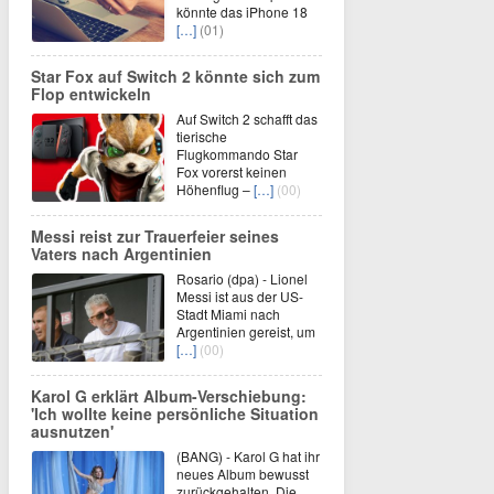
könnte das iPhone 18
[…]
(01)
Star Fox auf Switch 2 könnte sich zum
Flop entwickeln
Auf Switch 2 schafft das
tierische
Flugkommando Star
Fox vorerst keinen
Höhenflug –
[…]
(00)
Messi reist zur Trauerfeier seines
Vaters nach Argentinien
Rosario (dpa) - Lionel
Messi ist aus der US-
Stadt Miami nach
Argentinien gereist, um
[…]
(00)
Karol G erklärt Album-Verschiebung:
'Ich wollte keine persönliche Situation
ausnutzen'
(BANG) - Karol G hat ihr
neues Album bewusst
zurückgehalten. Die