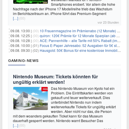
Smartphones erobert. Vor allem die hohe
Nachfrage nach der iPhone 17 Modellreihe trieb das Wachstum
im Berichtszeitraum an. iPhone führt das Premium-Segment
[…]
(00)
vor 23 Stunden
09.08. 13:00 |
(00)
10 Frauenmagazine im Prämienabo (12 Monate) mit Prämien bis zu 225€
09.08. 12:25 |
(00)
quiron: 120€ Prämie für 12 Monate Sparplan (ab 100€/Monat)
09.08. 10:28 |
(00)
ACE: Pannenhilfe – alle Tarife mit 50% Rabatt (im ersten Jahr)
09.08. 10:00 |
(01)
Focus E-Paper Jahresabo: 52 Ausgaben für 5€ statt 207,48€ – per Formular kündbar!
09.08. 09:30 |
(02)
Hausgold: 50€ Bonus für eine kostenlose Immobilienbewertung
GAMING-NEWS
Nintendo Museum: Tickets könnten für
ungültig erklärt werden!
Das Nintendo Museum von Kyoto hat ein
Problem. Die Eintrittskarten werden von
gekauft und teuer weiterverkauft. Dies
unterbindet Nintendo nun indem
weiterverkaufte Tickets für ungültig erklärt
werden. Aber nicht nur das, die Person
mit dem woanders gekauften Ticket kann für das Museum
dauerhaft gesperrt werden. Nintendo warnt Besucher Das
[…]
(00)