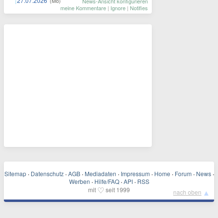
27.07.2026
(Mo)
News-Ansicht konfigurieren
meine Kommentare
|
Ignore
|
Notifies
Sitemap
·
Datenschutz
·
AGB
·
Mediadaten
·
Impressum
·
Home
·
Forum
·
News
·
Werben
·
Hilfe/FAQ
·
API
·
RSS
♡
mit
seit 1999
▲
nach oben