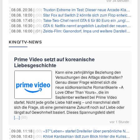
vor 34 Minuten
08.08. 20:36 |
(00)
Truxton Extreme im Test: Dieser neue Arcade-Klassiker verzeiht dir gar nichts
08.08. 18:00 |
(00)
Star Fox auf Switch 2 könnte sich zum Flop entwickeln
08.08. 17:45 |
(00)
Take-Two-Chef nennt GTA 6 für 80 Euro ein „unglaubliches Schnäppchen“
08.08. 16:30 |
(00)
GTA 6: Netflix nennt angeblich Laufzeit der neuen Gameplay-Präsentation
08.08. 16:00 |
(01)
Zelda-Film: Ganondorf, Impa und weitere Darsteller sollen feststehen
KINO/TV-NEWS
Prime Video setzt auf koreanische
Liebesgeschichte
Kann eine zehnjährige Beziehung den
Versuchungen des Alltags standhalten?
Genau dieser Frage widmet sich die
neue südkoreanische Romantikserie «A
Love Other Than Yours», die im
September weltweit bei Prime Video
startet. Nicht jede große Liebe hält ewig – und manchmal stellt
sich die Frage, ob eine gemeinsame Zukunft noch auf Liebe oder
längst auf Gewohnheit basiert. Dieses Spannungsfeld steht
[…]
(00)
vor 1 Stunde
09.08. 11:18 |
(00)
«37°Leben» startet Dreiteiler über persönliche Neuanfänge
09.08. 10:43 |
(00)
Khloé Kardashian lädt zum Blick hinter die Kulissen ihres Freundeskreises