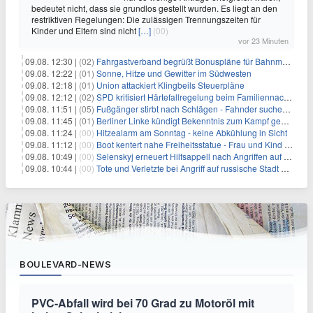
bedeutet nicht, dass sie grundlos gestellt wurden. Es liegt an den
restriktiven Regelungen: Die zulässigen Trennungszeiten für
Kinder und Eltern sind nicht
[…]
(00)
vor 23 Minuten
09.08. 12:30 |
(02)
Fahrgastverband begrüßt Bonuspläne für Bahnmanager
09.08. 12:22 |
(01)
Sonne, Hitze und Gewitter im Südwesten
09.08. 12:18 |
(01)
Union attackiert Klingbeils Steuerpläne
09.08. 12:12 |
(02)
SPD kritisiert Härtefallregelung beim Familiennachzug als zu streng
09.08. 11:51 |
(05)
Fußgänger stirbt nach Schlägen - Fahnder suchen Autofahrer
09.08. 11:45 |
(01)
Berliner Linke kündigt Bekenntnis zum Kampf gegen Antisemitismus an
09.08. 11:24 |
(00)
Hitzealarm am Sonntag - keine Abkühlung in Sicht
09.08. 11:12 |
(00)
Boot kentert nahe Freiheitsstatue - Frau und Kind sterben
09.08. 10:49 |
(00)
Selenskyj erneuert Hilfsappell nach Angriffen auf mehrere Städte
09.08. 10:44 |
(00)
Tote und Verletzte bei Angriff auf russische Stadt Belgorod
BOULEVARD-NEWS
PVC-Abfall wird bei 70 Grad zu Motoröl mit