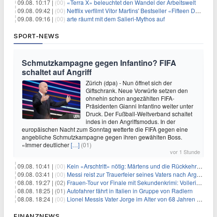
09.08. 10:17 |
(00)
«Terra X» beleuchtet den Wandel der Arbeitswelt
09.08. 09:42 |
(00)
Netflix verfilmt Vitor Martins' Bestseller «Fifteen Days»
09.08. 09:16 |
(00)
arte räumt mit dem Salieri-Mythos auf
SPORT-NEWS
Schmutzkampagne gegen Infantino? FIFA
schaltet auf Angriff
Zürich (dpa) - Nun öffnet sich der
Giftschrank. Neue Vorwürfe setzen den
ohnehin schon angezählten FIFA-
Präsidenten Gianni Infantino weiter unter
Druck. Der Fußball-Weltverband schaltet
indes in den Angriffsmodus. In der
europäischen Nacht zum Sonntag wetterte die FIFA gegen eine
angebliche Schmutzkampagne gegen ihren gewählten Boss.
«Immer deutlicher
[…]
(01)
vor 1 Stunde
09.08. 10:41 |
(00)
Kein «Arschtritt» nötig: Märtens und die Rückkehr nach Paris
09.08. 03:41 |
(00)
Messi reist zur Trauerfeier seines Vaters nach Argentinien
08.08. 19:27 |
(02)
Frauen-Tour vor Finale mit Sekundenkrimi: Vollering in Gelb
08.08. 18:25 |
(01)
Autofahrer fährt in Italien in Gruppe von Radlern
08.08. 18:24 |
(00)
Lionel Messis Vater Jorge im Alter von 68 Jahren gestorben
FINANZNEWS