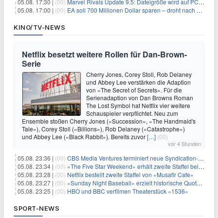
05.08. 17:30 |
(00)
Marvel Rivals Update 9.5: Dateigröße wird auf PC und Konsolen deutlich reduziert
05.08. 17:00 |
(00)
EA soll 700 Millionen Dollar sparen – droht nach der Übernahme die nächste Entlassungswelle?
KINO/TV-NEWS
Netflix besetzt weitere Rollen für Dan-Brown-
Serie
Cherry Jones, Corey Stoll, Rob Delaney
und Abbey Lee verstärken die Adaption
von «The Secret of Secrets». Für die
Serienadaption von Dan Browns Roman
The Lost Symbol hat Netflix vier weitere
Schauspieler verpflichtet. Neu zum
Ensemble stoßen Cherry Jones («Succession», «The Handmaid's
Tale»), Corey Stoll («Billions»), Rob Delaney («Catastrophe»)
und Abbey Lee («Black Rabbit»). Bereits zuvor
[…]
(00)
vor 4 Stunden
05.08. 23:36 |
(00)
CBS Media Ventures terminiert neue Syndication-Formate
05.08. 23:34 |
(00)
«The Five Star Weekend» erhält zweite Staffel bei Peacock
05.08. 23:28 |
(00)
Netflix bestellt zweite Staffel von «Musafir Cafe»
05.08. 23:27 |
(00)
«Sunday Night Baseball» erzielt historische Quotenserie für NBC
05.08. 23:25 |
(00)
HBO und BBC verfilmen Theaterstück «1536»
SPORT-NEWS