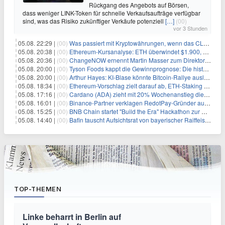
Rückgang des Angebots auf Börsen,
dass weniger LINK-Token für schnelle Verkaufsaufträge verfügbar
sind, was das Risiko zukünftiger Verkäufe potenziell
[…]
(00)
vor 3 Stunden
05.08. 22:29 |
(00)
Was passiert mit Kryptowährungen, wenn das CLARITY-Gesetz diese Woche scheitert? Hougan erklärt
05.08. 20:38 |
(00)
Ethereum-Kursanalyse: ETH überwindet $1.900, aber größere Herausforderungen stehen bevor
05.08. 20:36 |
(00)
ChangeNOW ernennt Martin Masser zum Direktor für strategische Partnerschaften
05.08. 20:00 |
(00)
Tyson Foods kappt die Gewinnprognose: Die historische Rinderkrise will einfach nicht enden
05.08. 20:00 |
(00)
Arthur Hayes: KI-Blase könnte Bitcoin-Rallye auslösen
05.08. 18:34 |
(00)
Ethereum-Vorschlag zielt darauf ab, ETH-Staking auf 50 % der Gesamtmenge zu begrenzen
05.08. 17:16 |
(00)
Cardano (ADA) zieht mit 20% Wochenanstieg die Aufmerksamkeit der Händler auf sich
05.08. 16:01 |
(00)
Binance-Partner verklagen RedotPay-Gründer auf fast $473 Millionen
05.08. 15:25 |
(00)
BNB Chain startet "Build the Era" Hackathon zur Entwicklung des offiziellen BNB Agent Studio Marktplatzes
05.08. 14:40 |
(00)
Bafin tauscht Aufsichtsrat von bayerischer Raiffeisenbank aus
TOP-THEMEN
Linke beharrt in Berlin auf