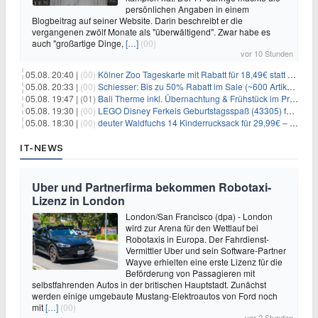
persönlichen Angaben in einem
Blogbeitrag auf seiner Website. Darin beschreibt er die
vergangenen zwölf Monate als "überwältigend". Zwar habe es
auch "großartige Dinge,
[…]
(00)
vor 10 Stunden
05.08. 20:40 |
(00)
Kölner Zoo Tageskarte mit Rabatt für 18,49€ statt 29,50€ – einlösbar bis Dezember
05.08. 20:33 |
(00)
Schiesser: Bis zu 50% Rabatt im Sale (~600 Artikel zur Auswahl)
05.08. 19:47 |
(01)
Bali Therme inkl. Übernachtung & Frühstück im Premium Hotel (Bad Oeynhausen) ab 89€ p.P.
05.08. 19:30 |
(00)
LEGO Disney Ferkels Geburtstagsspaß (43305) für 29,10€
05.08. 18:30 |
(00)
deuter Waldfuchs 14 Kinderrucksack für 29,99€ – Amber-maple
IT-NEWS
Uber und Partnerfirma bekommen Robotaxi-
Lizenz in London
London/San Francisco (dpa) - London
wird zur Arena für den Wettlauf bei
Robotaxis in Europa. Der Fahrdienst-
Vermittler Uber und sein Software-Partner
Wayve erhielten eine erste Lizenz für die
Beförderung von Passagieren mit
selbstfahrenden Autos in der britischen Hauptstadt. Zunächst
werden einige umgebaute Mustang-Elektroautos von Ford noch
mit
[…]
(00)
vor 2 Stunden