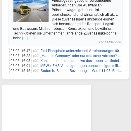
Vielfältiges Angebot für verschiedene
Anforderungen Die Auswahl an
Pritschenwagen gebraucht ist
beeindruckend und wirtschaftlich attraktiv.
Diese zuverlässigen Fahrzeuge eignen
sich hervorragend für Transport, Logistik
und Bauwesen. Mit ihrer robusten Konstruktion und bewährter
Technik bieten sie Unternehmen jahrelange Zuverlässigkeit ohne
hohe
[…]
(00)
vor 11 Stunden
05.08. 16:47 |
(00)
First Phosphate unterzeichnet Vereinbarungen für nicht zu refundierende Zuwendungen in Höhe von 4,84 Mio. $ von der kanadischen Regierung für Straßeninfrastruktur und Stromübertragungsleitungen
05.08. 16:28 |
(00)
„Made in Germany“ oder nur deutsche Adresse? So erkennen Sie, wo Ihre Leiterplatten wirklich gefertigt werden
05.08. 16:05 |
(00)
Konzentration trainieren, wo das Leben stattfindet: Mobile EEG-Technologie bringt Neurofeedback in den Alltag
05.08. 16:04 |
(00)
MEW: nEHS-Versteigerungen benachteiligen mittelständische Unternehmen
05.08. 15:45 |
(00)
Reden ist Silber – Beziehung ist Gold! 11.08. Berlin – 18:30 Uhr