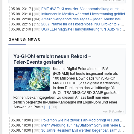
05.08. 23:17 |
(00)
EMF-dVAE: KI reduziert Videobearbeitung durch audio-gesteuerte Bildauswahl um 65%
05.08. 23:10 |
(00)
Influencer in Mexiko während Livestreaming getötet
05.08. 22:30 |
(04)
Amazon-Angebote des Tages – jeden Abend neue Deals zum Stöbern
05.08. 22:15 |
(15)
200€ Prämie für das kostenlose ING Girokonto + gratis Visa + 3,75% Zinsen
05.08. 21:40 |
(00)
UGREEN MagSafe Handyhalterung fürs Auto mit 20 N52-Magneten für 7,96€
GAMING-NEWS
Yu‑Gi‑Oh! erreicht neuen Rekord –
Feier‑Events gestartet
Konami Digital Entertainment, B.V.
(KONAMI) hat heute insgesamt mehr als
100 Millionen Downloads für Yu-Gi-Oh!
MASTER DUEL, das digitale Kartenspiel,
in dem Duellanten das vollständige Yu-
Gi-Oh! TRADING CARD GAME genießen
können, bekanntgegeben. Zu diesem Anlass läuft nun eine
zeitlich begrenzte In-Game-Kampagne mit Login-Boni und einer
Auswahl an Packs
[…]
(00)
vor 8 Stunden
05.08. 19:00 |
(00)
Pokémon wie nie zuvor: Fan-Mod bringt VR und Ego-Perspektive nach Kanto
05.08. 18:30 |
(00)
Mehr Werbung auf PlayStation? Sony soll neue Einnahmequellen prüfen
05.08. 18:00 |
(00)
30 Jahre Resident Evil werden begehbar, samt „lebensgroßem Leon“