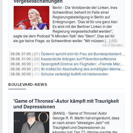
Vergesellschaftungen
Berlin - Die Vorsitzende der Linken, Ines
Schwerdtner, beharrt im Falle einer
Regierungsbeteiligung in Berlin auf
Enteignungen. "Das ist für uns ganz klar:
Es wird mit der Berliner Linken in der
Regierung vergesellschaftet werden",
sagte sie dem Podcast "5-Minuten-Talk" des "Stern". Das sei für
sie gar keine Frage, so Schwerdtner weiter. "Wir müssen
[…]
(02)
vor 2 Stunden
06.08. 01:00 |
(01)
Özdemir spricht sich für Frau als Bundespräsidentin aus
06.08. 01:00 |
(02)
Kassenärzte drängen auf Präventionsoffensive
06.08. 00:30 |
(00)
Sprengstoff-Drohne am Flughafen: «Fremde Mächte» am Werk?
06.08. 00:00 |
(01)
Ifo-Institut für Abschaffung des ermäßigten Mehrwertsteuersatzes
06.08. 00:00 |
(00)
Schulze verteidigt Auftritt mit Hallervorden
BOULEVARD-NEWS
'Game of Thrones'-Autor kämpft mit Traurigkeit
und Depressionen
(BANG) - 'Game of Thrones'-Autor
George R. R. Martin hat eingeräumt, dass
er nach einem "stressigen Jahr" mit
Traurigkeit und Depressionen zu
kämpfen hat. Der 77-Jährige machte die