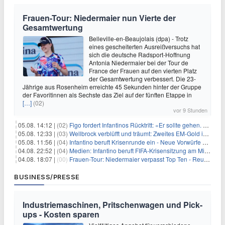
Frauen-Tour: Niedermaier nun Vierte der
Gesamtwertung
Belleville-en-Beaujolais (dpa) - Trotz
eines gescheiterten Ausreißversuchs hat
sich die deutsche Radsport-Hoffnung
Antonia Niedermaier bei der Tour de
France der Frauen auf den vierten Platz
der Gesamtwertung verbessert. Die 23-
Jährige aus Rosenheim erreichte 45 Sekunden hinter der Gruppe
der Favoritinnen als Sechste das Ziel auf der fünften Etappe in
[…]
(02)
vor 9 Stunden
05.08. 14:12 |
(02)
Figo fordert Infantinos Rücktritt: «Er sollte gehen. Jetzt»
05.08. 12:33 |
(03)
Wellbrock verblüfft und träumt: Zweites EM-Gold in Paris
05.08. 11:56 |
(04)
Infantino beruft Krisenrunde ein - Neue Vorwürfe gegen FIFA
04.08. 22:52 |
(04)
Medien: Infantino beruft FIFA-Krisensitzung am Mittwoch ein
04.08. 18:07 |
(00)
Frauen-Tour: Niedermaier verpasst Top Ten - Reusser siegt
BUSINESS/PRESSE
Industriemaschinen, Pritschenwagen und Pick-
ups - Kosten sparen