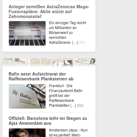
Anleger zerreißen AstraZenecas Mega-
Fusionspläne: Aktie stürzt auf
Zehnmonatstief
Ein einziger Tag reicht
um Milliarden an
Börsenwert zu
vernichten
AstraZeneca-
[…]
(00)
Bafin setzt Aufsichtsrat der
Raiffeisenbank Plankstetten ab
Frankfurt - Die
Finanzaufsicht Bafin
greift bei der
Raiffeisenbank
Plankstetten
[…]
(02)
Offiziell: Barcelona leiht ter Stegen zu
Ajax Amsterdam aus
Amsterdam (dpa) - Nun
ist es perfekt: Marc-