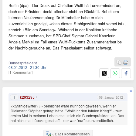
Berlin (dpa) - Der Druck auf Christian Wulff hält unvermindert an,
doch der Präsident denkt offenbar nicht an Rücktritt. Bei einem
internen Neujahrsempfang für Mitarbeiter habe er sich
zuversichtlich gezeigt, «dass dieses Stahlgewitter bald vorbei ist»,
schrieb «Bild am Sonntag». Während in der Koalition kritische
Stimmen zunehmen, bot SPD-Chef Sigmar Gabriel Kanzlerin
Angela Merkel im Fall eines Wulff-Rücktritts Zusammenarbeit bei
der Nachfolgersuche an. Das Präsidialamt selbst schweigt.
Bundespräsident
08.01.2012
·
21:30 Uhr
[1 Kommentar]
k293295
1
08. Januar 2012
<<Stahlgewitter>> - peinlicher wäre nur noch gewesen, wenn er
Diekmann/Döpfner gefragt hätte: "Wollt ihr den totalen Krieg?" - zum
ersten Mal in meinem Leben ekelt mich ein Bundespräsident an. Das
hat nicht mal Lübcke geschafft - der war "nur" strunzendämlich.
JETZT kommentieren