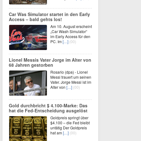
Car Was Simulator startet in den Early
Access – bald gehts los!
Am 10. August erscheint
„Car Wash Simulator“
im Early Access für den
PC. Im
[…]
(00)
Lionel Messis Vater Jorge im Alter von
68 Jahren gestorben
Rosario (dpa) - Lionel
Messi trauert um seinen
Vater. Jorge Messi ist im
Alter von
[…]
(00)
Gold durchbricht $ 4.100-Marke: Das
hat die Fed-Entscheidung ausgelöst
Goldpreis springt über
$4.100 – die Fed bleibt
untätig Der Goldpreis
hat am
[…]
(00)