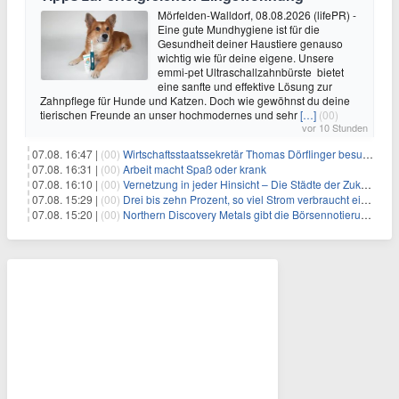
Mörfelden-Walldorf, 08.08.2026 (lifePR) -
Eine gute Mundhygiene ist für die
Gesundheit deiner Haustiere genauso
wichtig wie für deine eigene. Unsere
emmi-pet Ultraschallzahnbürste bietet
eine sanfte und effektive Lösung zur
Zahnpflege für Hunde und Katzen. Doch wie gewöhnst du deine
tierischen Freunde an unser hochmodernes und sehr
[…]
(00)
vor 10 Stunden
07.08. 16:47 |
(00)
Wirtschaftsstaatssekretär Thomas Dörflinger besucht Handwerksbetrieb im Kammerbezirk Freiburg
07.08. 16:31 |
(00)
Arbeit macht Spaß oder krank
07.08. 16:10 |
(00)
Vernetzung in jeder Hinsicht – Die Städte der Zukunft sind grün-blau
07.08. 15:29 |
(00)
Drei bis zehn Prozent, so viel Strom verbraucht ein Aufzug im Gebäude
07.08. 15:20 |
(00)
Northern Discovery Metals gibt die Börsennotierung an der Frankfurter Wertpapierbörse bekannt