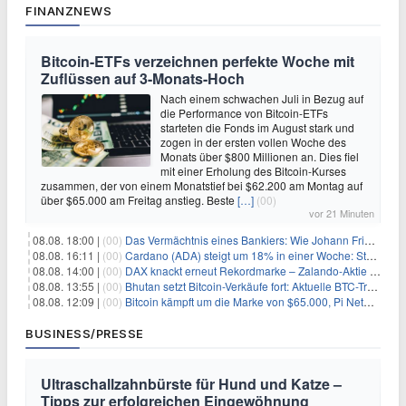
FINANZNEWS
Bitcoin-ETFs verzeichnen perfekte Woche mit
Zuflüssen auf 3-Monats-Hoch
Nach einem schwachen Juli in Bezug auf
die Performance von Bitcoin-ETFs
starteten die Fonds im August stark und
zogen in der ersten vollen Woche des
Monats über $800 Millionen an. Dies fiel
mit einer Erholung des Bitcoin-Kurses
zusammen, der von einem Monatstief bei $62.200 am Montag auf
über $65.000 am Freitag anstieg. Beste
[…]
(00)
vor 21 Minuten
08.08. 18:00 |
(00)
Das Vermächtnis eines Bankiers: Wie Johann Friedrich Städel sein Imperium unsterblich machte
08.08. 16:11 |
(00)
Cardano (ADA) steigt um 18% in einer Woche: Steht ein Kurs von $0,30 bevor?
08.08. 14:00 |
(00)
DAX knackt erneut Rekordmarke – Zalando-Aktie crasht nach Quartalszahlen
08.08. 13:55 |
(00)
Bhutan setzt Bitcoin-Verkäufe fort: Aktuelle BTC-Transaktionen
08.08. 12:09 |
(00)
Bitcoin kämpft um die Marke von $65.000, Pi Network gewinnt an Unterstützung
BUSINESS/PRESSE
Ultraschallzahnbürste für Hund und Katze –
Tipps zur erfolgreichen Eingewöhnung