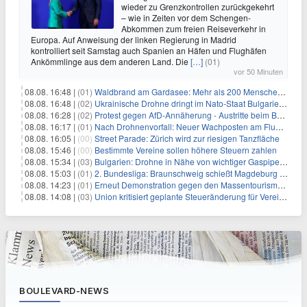
wieder zu Grenzkontrollen zurückgekehrt
– wie in Zeiten vor dem Schengen-
Abkommen zum freien Reiseverkehr in
Europa. Auf Anweisung der linken Regierung in Madrid
kontrolliert seit Samstag auch Spanien an Häfen und Flughäfen
Ankömmlinge aus dem anderen Land. Die
[…]
(01)
vor 50 Minuten
08.08. 16:48 |
(01)
Waldbrand am Gardasee: Mehr als 200 Menschen evakuiert
08.08. 16:48 |
(02)
Ukrainische Drohne dringt im Nato-Staat Bulgarien ein
08.08. 16:28 |
(02)
Protest gegen AfD-Annäherung - Austritte beim BSW Sachsen-Anhalt
08.08. 16:17 |
(01)
Nach Drohnenvorfall: Neuer Wachposten am Flughafen
08.08. 16:05 |
(00)
Street Parade: Zürich wird zur riesigen Tanzfläche
08.08. 15:46 |
(00)
Bestimmte Vereine sollen höhere Steuern zahlen
08.08. 15:34 |
(03)
Bulgarien: Drohne in Nähe von wichtiger Gaspipeline explodiert
08.08. 15:03 |
(01)
2. Bundesliga: Braunschweig schießt Magdeburg ab
08.08. 14:23 |
(01)
Erneut Demonstration gegen den Massentourismus auf Mallorca
08.08. 14:08 |
(03)
Union kritisiert geplante Steueränderung für Vereine
BOULEVARD-NEWS