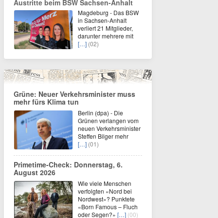
Austritte beim BSW Sachsen-Anhalt
Magdeburg - Das BSW
in Sachsen-Anhalt
verliert 21 Mitglieder,
darunter mehrere mit
[…]
(02)
Grüne: Neuer Verkehrsminister muss
mehr fürs Klima tun
Berlin (dpa) - Die
Grünen verlangen vom
neuen Verkehrsminister
Steffen Bilger mehr
[…]
(01)
Primetime-Check: Donnerstag, 6.
August 2026
Wie viele Menschen
verfolgten «Nord bei
Nordwest»? Punktete
«Born Famous – Fluch
oder Segen?»
[…]
(00)