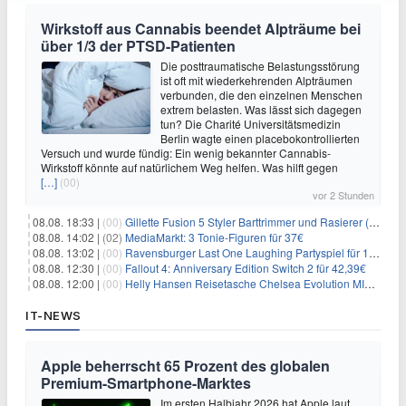
Wirkstoff aus Cannabis beendet Alpträume bei
über 1/3 der PTSD-Patienten
Die posttraumatische Belastungsstörung
ist oft mit wiederkehrenden Alpträumen
verbunden, die den einzelnen Menschen
extrem belasten. Was lässt sich dagegen
tun? Die Charité Universitätsmedizin
Berlin wagte einen placebokontrollierten
Versuch und wurde fündig: Ein wenig bekannter Cannabis-
Wirkstoff könnte auf natürlichem Weg helfen. Was hilft gegen
[…]
(00)
vor 2 Stunden
08.08. 18:33 |
(00)
Gillette Fusion 5 Styler Barttrimmer und Rasierer (All in One) für 16€
08.08. 14:02 |
(02)
MediaMarkt: 3 Tonie-Figuren für 37€
08.08. 13:02 |
(00)
Ravensburger Last One Laughing Partyspiel für 14,04€
08.08. 12:30 |
(00)
Fallout 4: Anniversary Edition Switch 2 für 42,39€
08.08. 12:00 |
(00)
Helly Hansen Reisetasche Chelsea Evolution MID 54L für 29,99€
IT-NEWS
Apple beherrscht 65 Prozent des globalen
Premium-Smartphone-Marktes
Im ersten Halbjahr 2026 hat Apple laut