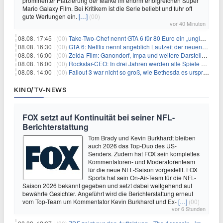
prominenter Platzierung der Marke im enorm erfolgreichen Super
Mario Galaxy Film. Bei Kritikern ist die Serie beliebt und fuhr oft
gute Wertungen ein.
[…]
(00)
vor 40 Minuten
08.08. 17:45 |
(00)
Take-Two-Chef nennt GTA 6 für 80 Euro ein „unglaubliches Schnäppchen“
08.08. 16:30 |
(00)
GTA 6: Netflix nennt angeblich Laufzeit der neuen Gameplay-Präsentation
08.08. 16:00 |
(00)
Zelda-Film: Ganondorf, Impa und weitere Darsteller sollen feststehen
08.08. 16:00 |
(00)
Rockstar-CEO: In drei Jahren werden alle Spiele gestreamt
08.08. 14:00 |
(00)
Fallout 3 war nicht so groß, wie Bethesda es ursprünglich wollte
KINO/TV-NEWS
FOX setzt auf Kontinuität bei seiner NFL-
Berichterstattung
Tom Brady und Kevin Burkhardt bleiben
auch 2026 das Top-Duo des US-
Senders. Zudem hat FOX sein komplettes
Kommentatoren- und Moderatorenteam
für die neue NFL-Saison vorgestellt. FOX
Sports hat sein On-Air-Team für die NFL-
Saison 2026 bekannt gegeben und setzt dabei weitgehend auf
bewährte Gesichter. Angeführt wird die Berichterstattung erneut
vom Top-Team um Kommentator Kevin Burkhardt und Ex-
[…]
(00)
vor 6 Stunden