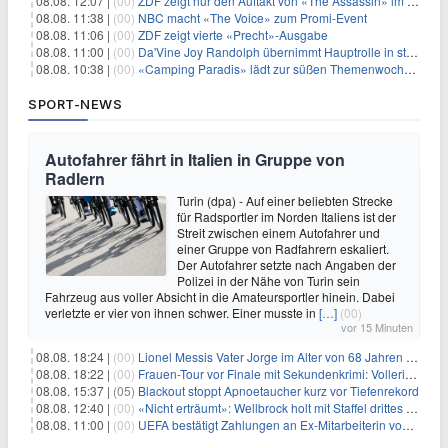
08.08. 12:07 |
(00)
ZDF zeigt nur den Auftakt von «The Assassin» im Fernsehen
08.08. 11:38 |
(00)
NBC macht «The Voice» zum Promi-Event
08.08. 11:06 |
(00)
ZDF zeigt vierte «Precht»-Ausgabe
08.08. 11:00 |
(00)
Da'Vine Joy Randolph übernimmt Hauptrolle in starbesetzter schwarzer Komödie
08.08. 10:38 |
(00)
«Camping Paradis» lädt zur süßen Themenwoche ein
SPORT-NEWS
Autofahrer fährt in Italien in Gruppe von
Radlern
Turin (dpa) - Auf einer beliebten Strecke
für Radsportler im Norden Italiens ist der
Streit zwischen einem Autofahrer und
einer Gruppe von Radfahrern eskaliert.
Der Autofahrer setzte nach Angaben der
Polizei in der Nähe von Turin sein
Fahrzeug aus voller Absicht in die Amateursportler hinein. Dabei
verletzte er vier von ihnen schwer. Einer musste in
[…]
(00)
vor 15 Minuten
08.08. 18:24 |
(00)
Lionel Messis Vater Jorge im Alter von 68 Jahren gestorben
08.08. 18:22 |
(00)
Frauen-Tour vor Finale mit Sekundenkrimi: Vollering in Gelb
08.08. 15:37 |
(05)
Blackout stoppt Apnoetaucher kurz vor Tiefenrekord
08.08. 12:40 |
(00)
«Nicht erträumt»: Wellbrock holt mit Staffel drittes EM-Gold
08.08. 11:00 |
(00)
UEFA bestätigt Zahlungen an Ex-Mitarbeiterin von Infantino