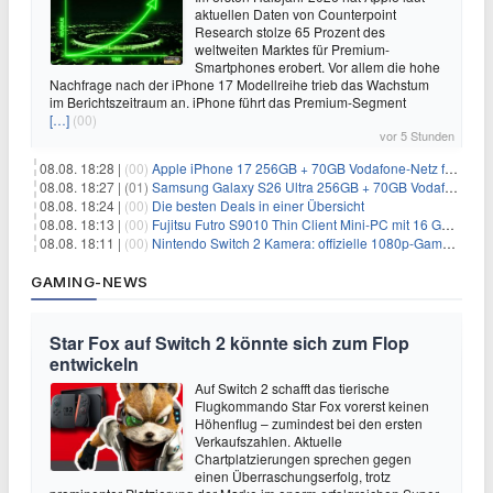
aktuellen Daten von Counterpoint
Research stolze 65 Prozent des
weltweiten Marktes für Premium-
Smartphones erobert. Vor allem die hohe
Nachfrage nach der iPhone 17 Modellreihe trieb das Wachstum
im Berichtszeitraum an. iPhone führt das Premium-Segment
[…]
(00)
vor 5 Stunden
08.08. 18:28 |
(00)
Apple iPhone 17 256GB + 70GB Vodafone-Netz für 34,99€/Monat (effektiv 6,41€/Monat)
08.08. 18:27 |
(01)
Samsung Galaxy S26 Ultra 256GB + 70GB Vodafone-Netz für 34,99€/Monat (effektiv 4,74€/Monat)
08.08. 18:24 |
(00)
Die besten Deals in einer Übersicht
08.08. 18:13 |
(00)
Fujitsu Futro S9010 Thin Client Mini-PC mit 16 GB RAM für 100€
08.08. 18:11 |
(00)
Nintendo Switch 2 Kamera: offizielle 1080p-GameChat-Kamera für 19,99€
GAMING-NEWS
Star Fox auf Switch 2 könnte sich zum Flop
entwickeln
Auf Switch 2 schafft das tierische
Flugkommando Star Fox vorerst keinen
Höhenflug – zumindest bei den ersten
Verkaufszahlen. Aktuelle
Chartplatzierungen sprechen gegen
einen Überraschungserfolg, trotz