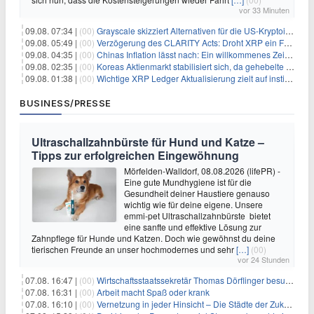
vor 33 Minuten
09.08. 07:34 |
(00)
Grayscale skizziert Alternativen für die US-Kryptoindustrie ohne CLARITY Act
09.08. 05:49 |
(00)
Verzögerung des CLARITY Acts: Droht XRP ein Fall unter die $1-Marke?
09.08. 04:35 |
(00)
Chinas Inflation lässt nach: Ein willkommenes Zeichen für Investoren angesichts der Folgen des Öl-Schocks
09.08. 02:35 |
(00)
Koreas Aktienmarkt stabilisiert sich, da gehebelte Positionen abgebaut werden
09.08. 01:38 |
(00)
Wichtige XRP Ledger Aktualisierung zielt auf institutionelle Akzeptanz ab
BUSINESS/PRESSE
Ultraschallzahnbürste für Hund und Katze –
Tipps zur erfolgreichen Eingewöhnung
Mörfelden-Walldorf, 08.08.2026 (lifePR) -
Eine gute Mundhygiene ist für die
Gesundheit deiner Haustiere genauso
wichtig wie für deine eigene. Unsere
emmi-pet Ultraschallzahnbürste bietet
eine sanfte und effektive Lösung zur
Zahnpflege für Hunde und Katzen. Doch wie gewöhnst du deine
tierischen Freunde an unser hochmodernes und sehr
[…]
(00)
vor 24 Stunden
07.08. 16:47 |
(00)
Wirtschaftsstaatssekretär Thomas Dörflinger besucht Handwerksbetrieb im Kammerbezirk Freiburg
07.08. 16:31 |
(00)
Arbeit macht Spaß oder krank
07.08. 16:10 |
(00)
Vernetzung in jeder Hinsicht – Die Städte der Zukunft sind grün-blau