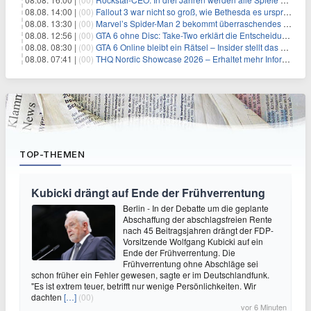
08.08. 14:00 |
(00)
Fallout 3 war nicht so groß, wie Bethesda es ursprünglich wollte
08.08. 13:30 |
(00)
Marvel’s Spider-Man 2 bekommt überraschendes PS5-Update mit gewünschter Komfortfunktion
08.08. 12:56 |
(00)
GTA 6 ohne Disc: Take-Two erklärt die Entscheidung für Download-Codes
08.08. 08:30 |
(00)
GTA 6 Online bleibt ein Rätsel – Insider stellt das neue Gerücht klar
08.08. 07:41 |
(00)
THQ Nordic Showcase 2026 – Erhaltet mehr Informationen
TOP-THEMEN
Kubicki drängt auf Ende der Frühverrentung
Berlin - In der Debatte um die geplante
Abschaffung der abschlagsfreien Rente
nach 45 Beitragsjahren drängt der FDP-
Vorsitzende Wolfgang Kubicki auf ein
Ende der Frühverrentung. Die
Frühverrentung ohne Abschläge sei
schon früher ein Fehler gewesen, sagte er im Deutschlandfunk.
"Es ist extrem teuer, betrifft nur wenige Persönlichkeiten. Wir
dachten
[…]
(00)
vor 6 Minuten