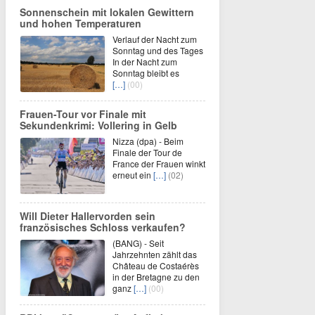
Sonnenschein mit lokalen Gewittern
und hohen Temperaturen
Verlauf der Nacht zum
Sonntag und des Tages
In der Nacht zum
Sonntag bleibt es
[…]
(00)
Frauen-Tour vor Finale mit
Sekundenkrimi: Vollering in Gelb
Nizza (dpa) - Beim
Finale der Tour de
France der Frauen winkt
erneut ein
[…]
(02)
Will Dieter Hallervorden sein
französisches Schloss verkaufen?
(BANG) - Seit
Jahrzehnten zählt das
Château de Costaérès
in der Bretagne zu den
ganz
[…]
(00)