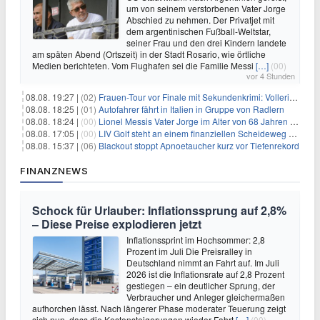
um von seinem verstorbenen Vater Jorge
Abschied zu nehmen. Der Privatjet mit
dem argentinischen Fußball-Weltstar,
seiner Frau und den drei Kindern landete
am späten Abend (Ortszeit) in der Stadt Rosario, wie örtliche
Medien berichteten. Vom Flughafen sei die Familie Messi
[…]
(00)
vor 4 Stunden
08.08. 19:27 |
(02)
Frauen-Tour vor Finale mit Sekundenkrimi: Vollering in Gelb
08.08. 18:25 |
(01)
Autofahrer fährt in Italien in Gruppe von Radlern
08.08. 18:24 |
(00)
Lionel Messis Vater Jorge im Alter von 68 Jahren gestorben
08.08. 17:05 |
(00)
LIV Golf steht an einem finanziellen Scheideweg auf der Suche nach neuen Investitionen
08.08. 15:37 |
(06)
Blackout stoppt Apnoetaucher kurz vor Tiefenrekord
FINANZNEWS
Schock für Urlauber: Inflationssprung auf 2,8%
– Diese Preise explodieren jetzt
Inflationssprint im Hochsommer: 2,8
Prozent im Juli Die Preisralley in
Deutschland nimmt an Fahrt auf. Im Juli
2026 ist die Inflationsrate auf 2,8 Prozent
gestiegen – ein deutlicher Sprung, der
Verbraucher und Anleger gleichermaßen
aufhorchen lässt. Nach längerer Phase moderater Teuerung zeigt
sich nun, dass die Kostensteigerungen wieder Fahrt
[…]
(00)