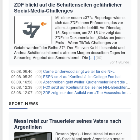
ZDF blickt auf die Schattenseiten gefährlicher
Social-Media-Challenges
Mit einer neuen «37°»-Reportage widmet
sich das ZDF einem Phänomen, das vor
allem Jugendliche betrifft. Am Dienstag,
15. September, um 22.15 Uhr zeigt das
ZDF die Dokumentation „Klicks um jeden
Preis – Wenn TikTok-Challenges zur
Gefahr werden“ der Reihe 37°. Der Film von Kathi Liesenfeld und
Andrea Schäfer steht bereits ab dem Morgen desselben Tages im
Streaming-Angebot des Senders bereit. Die
[…]
(00)
vor 1 Stunde
09.08. 06:40 |
(00)
Carrie Underwood singt weiter für die NFL
09.08. 05:39 |
(00)
ESPN setzt auf Kontinuität im College Football
08.08. 16:58 |
(00)
Abschreiben geht weiter: Quotenmeter liefert die Vorlagen
08.08. 12:39 |
(00)
FOX setzt auf Kontinuität bei seiner NFL-Berichterstattung
08.08. 12:07 |
(02)
ZDF zeigt nur den Auftakt von «The Assassin» im Fernsehen
SPORT-NEWS
Messi reist zur Trauerfeier seines Vaters nach
Argentinien
Rosario (dpa) - Lionel Messi ist aus der
US-Stadt Miami nach Argentinien gereist,