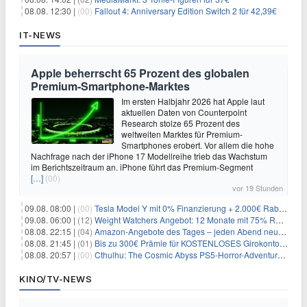
08.08. 12:30 |
(00)
Fallout 4: Anniversary Edition Switch 2 für 42,39€
IT-NEWS
Apple beherrscht 65 Prozent des globalen
Premium-Smartphone-Marktes
Im ersten Halbjahr 2026 hat Apple laut
aktuellen Daten von Counterpoint
Research stolze 65 Prozent des
weltweiten Marktes für Premium-
Smartphones erobert. Vor allem die hohe
Nachfrage nach der iPhone 17 Modellreihe trieb das Wachstum
im Berichtszeitraum an. iPhone führt das Premium-Segment
[…]
(00)
vor 19 Stunden
09.08. 08:00 |
(00)
Tesla Model Y mit 0% Finanzierung + 2.000€ Rabatt für 38.970€
09.08. 06:00 |
(12)
Weight Watchers Angebot: 12 Monate mit 75% Rabatt ab 6,25€/Monat
08.08. 22:15 |
(04)
Amazon-Angebote des Tages – jeden Abend neue Deals zum Stöbern
08.08. 21:45 |
(01)
Bis zu 300€ Prämie für KOSTENLOSES Girokonto bei der Santander – 50€ schon nach 1 Woche!
08.08. 20:57 |
(00)
Cthulhu: The Cosmic Abyss PS5-Horror-Adventure für 27,99€
KINO/TV-NEWS