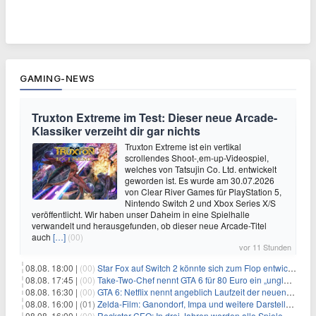
GAMING-NEWS
Truxton Extreme im Test: Dieser neue Arcade-
Klassiker verzeiht dir gar nichts
Truxton Extreme ist ein vertikal
scrollendes Shoot-‚em-up-Videospiel,
welches von Tatsujin Co. Ltd. entwickelt
geworden ist. Es wurde am 30.07.2026
von Clear River Games für PlayStation 5,
Nintendo Switch 2 und Xbox Series X/S
veröffentlicht. Wir haben unser Daheim in eine Spielhalle
verwandelt und herausgefunden, ob dieser neue Arcade-Titel
auch
[…]
(00)
vor 11 Stunden
08.08. 18:00 |
(00)
Star Fox auf Switch 2 könnte sich zum Flop entwickeln
08.08. 17:45 |
(00)
Take-Two-Chef nennt GTA 6 für 80 Euro ein „unglaubliches Schnäppchen“
08.08. 16:30 |
(00)
GTA 6: Netflix nennt angeblich Laufzeit der neuen Gameplay-Präsentation
08.08. 16:00 |
(01)
Zelda-Film: Ganondorf, Impa und weitere Darsteller sollen feststehen
08.08. 16:00 |
(00)
Rockstar-CEO: In drei Jahren werden alle Spiele gestreamt