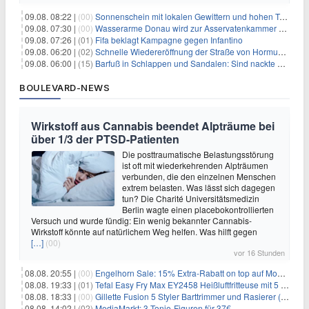
09.08. 08:22 |
(00)
Sonnenschein mit lokalen Gewittern und hohen Temperaturen
09.08. 07:30 |
(00)
Wasserarme Donau wird zur Asservatenkammer der Geschichte
09.08. 07:26 |
(01)
Fifa beklagt Kampagne gegen Infantino
09.08. 06:20 |
(02)
Schnelle Wiedereröffnung der Straße von Hormus ungewiss
09.08. 06:00 |
(15)
Barfuß in Schlappen und Sandalen: Sind nackte Füße eklig?
BOULEVARD-NEWS
Wirkstoff aus Cannabis beendet Alpträume bei
über 1/3 der PTSD-Patienten
Die posttraumatische Belastungsstörung
ist oft mit wiederkehrenden Alpträumen
verbunden, die den einzelnen Menschen
extrem belasten. Was lässt sich dagegen
tun? Die Charité Universitätsmedizin
Berlin wagte einen placebokontrollierten
Versuch und wurde fündig: Ein wenig bekannter Cannabis-
Wirkstoff könnte auf natürlichem Weg helfen. Was hilft gegen
[…]
(00)
vor 16 Stunden
08.08. 20:55 |
(00)
Engelhorn Sale: 15% Extra-Rabatt on top auf Mode- und Sport-Artikel
08.08. 19:33 |
(01)
Tefal Easy Fry Max EY2458 Heißluftfritteuse mit 5 Litern für 64,99€
08.08. 18:33 |
(00)
Gillette Fusion 5 Styler Barttrimmer und Rasierer (All in One) für 16€
08.08. 14:02 |
(02)
MediaMarkt: 3 Tonie-Figuren für 37€