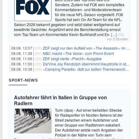
Senders. Zudem hat FOX sein komplettes
Kommentatoren- und Moderatorenteam
für die neue NFL-Saison vorgestellt. FOX
Sports hat sein On-Air-Team für die NFL-
Saison 2026 bekannt gegeben und setzt dabei weitgehend auf
bewährte Gesichter. Angeführt wird die Berichterstattung erneut
vom Top-Team um Kommentator Kevin Burkhardt und Ex-
[…]
(00)
vor 5 Stunden
08.08. 12:07 |
(00)
ZDF zeigt nur den Auftakt von «The Assassin» im Fernsehen
08.08. 11:38 |
(00)
NBC macht «The Voice» zum Promi-Event
08.08. 11:06 |
(00)
ZDF zeigt vierte «Precht»-Ausgabe
08.08. 11:00 |
(00)
Da'Vine Joy Randolph übernimmt Hauptrolle in starbesetzter schwarzer Komödie
08.08. 10:38 |
(00)
«Camping Paradis» lädt zur süßen Themenwoche ein
SPORT-NEWS
Autofahrer fährt in Italien in Gruppe von
Radlern
Turin (dpa) - Auf einer beliebten Strecke
für Radsportler im Norden Italiens ist der
Streit zwischen einem Autofahrer und
einer Gruppe von Radfahrern eskaliert.
Der Autofahrer setzte nach Angaben der
Polizei in der Nähe von Turin sein