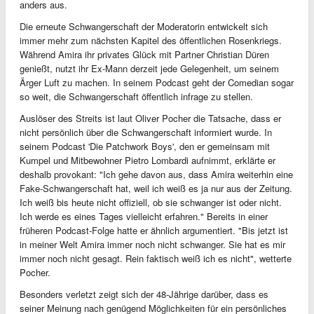
anders aus.
Die erneute Schwangerschaft der Moderatorin entwickelt sich
immer mehr zum nächsten Kapitel des öffentlichen Rosenkriegs.
Während Amira ihr privates Glück mit Partner Christian Düren
genießt, nutzt ihr Ex-Mann derzeit jede Gelegenheit, um seinem
Ärger Luft zu machen. In seinem Podcast geht der Comedian sogar
so weit, die Schwangerschaft öffentlich infrage zu stellen.
Auslöser des Streits ist laut Oliver Pocher die Tatsache, dass er
nicht persönlich über die Schwangerschaft informiert wurde. In
seinem Podcast 'Die Patchwork Boys', den er gemeinsam mit
Kumpel und Mitbewohner Pietro Lombardi aufnimmt, erklärte er
deshalb provokant: "Ich gehe davon aus, dass Amira weiterhin eine
Fake-Schwangerschaft hat, weil ich weiß es ja nur aus der Zeitung.
Ich weiß bis heute nicht offiziell, ob sie schwanger ist oder nicht.
Ich werde es eines Tages vielleicht erfahren." Bereits in einer
früheren Podcast-Folge hatte er ähnlich argumentiert. "Bis jetzt ist
in meiner Welt Amira immer noch nicht schwanger. Sie hat es mir
immer noch nicht gesagt. Rein faktisch weiß ich es nicht", wetterte
Pocher.
Besonders verletzt zeigt sich der 48-Jährige darüber, dass es
seiner Meinung nach genügend Möglichkeiten für ein persönliches