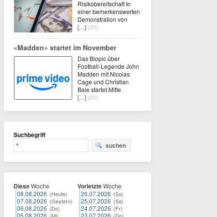
Risikobereitschaft In
einer bemerkenswerten
Demonstration von
[…]
(00)
«Madden» startet im November
Das Biopic über
Football-Legende John
Madden mit Nicolas
Cage und Christian
Bale startet Mitte
[…]
(00)
Suchbegriff
suchen
Diese
Woche
Vorletzte
Woche
08.08.2026
26.07.2026
(Heute)
(So)
07.08.2026
25.07.2026
(Gestern)
(Sa)
06.08.2026
24.07.2026
(Do)
(Fr)
05.08.2026
23.07.2026
(Mi)
(Do)