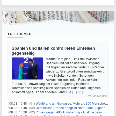
TOP-THEMEN
Spanien und Italien kontrollieren Einreisen
gegenseitig
Madrid/Rom (dpa) - Im Streit zwischen
Spanien und Italien über den Umgang
mit Migranten sind die beiden EU-Partner
wieder zu Grenzkontrollen zurückgekehrt
– wie in Zeiten vor dem Schengen-
Abkommen zum freien Reiseverkehr in
Europa. Auf Anweisung der linken Regierung in Madrid
kontrolliert seit Samstag auch Spanien an Häfen und Flughäfen
Ankömmlinge aus dem anderen Land. Die
[…]
(01)
vor 34 Minuten
08.08. 16:48 |
(01)
Waldbrand am Gardasee: Mehr als 200 Menschen evakuiert
08.08. 16:48 |
(02)
Ukrainische Drohne dringt im Nato-Staat Bulgarien ein
08.08. 16:28 |
(02)
Protest gegen AfD-Annäherung - Austritte beim BSW Sachsen-Anhalt