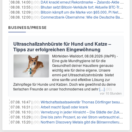
08.08. 14:00 |
(00)
DAX knackt erneut Rekordmarke – Zalando-Aktie crasht nach Quartalszahlen
08.08. 13:55 |
(00)
Bhutan setzt Bitcoin-Verkäufe fort: Aktuelle BTC-Transaktionen
08.08. 12:09 |
(00)
Bitcoin kämpft um die Marke von $65.000, Pi Network gewinnt an Unterstützung
08.08. 12:00 |
(00)
Commerzbank-Übernahme: Wie die Deutsche Bank im Schatten zum großen Gewinner wird
BUSINESS/PRESSE
Ultraschallzahnbürste für Hund und Katze –
Tipps zur erfolgreichen Eingewöhnung
Mörfelden-Walldorf, 08.08.2026 (lifePR) -
Eine gute Mundhygiene ist für die
Gesundheit deiner Haustiere genauso
wichtig wie für deine eigene. Unsere
emmi-pet Ultraschallzahnbürste bietet
eine sanfte und effektive Lösung zur
Zahnpflege für Hunde und Katzen. Doch wie gewöhnst du deine
tierischen Freunde an unser hochmodernes und sehr
[…]
(00)
vor 10 Stunden
07.08. 16:47 |
(00)
Wirtschaftsstaatssekretär Thomas Dörflinger besucht Handwerksbetrieb im Kammerbezirk Freiburg
07.08. 16:31 |
(00)
Arbeit macht Spaß oder krank
07.08. 16:10 |
(00)
Vernetzung in jeder Hinsicht – Die Städte der Zukunft sind grün-blau
07.08. 15:29 |
(00)
Drei bis zehn Prozent, so viel Strom verbraucht ein Aufzug im Gebäude
07.08. 15:20 |
(00)
Northern Discovery Metals gibt die Börsennotierung an der Frankfurter Wertpapierbörse bekannt