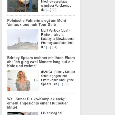
Niedrigwasserlage
warnt der Vorsitzende
der
[…]
(00)
Polnische Fahrerin siegt am Mont
Ventoux und holt Tour-Gelb
Mont Ventoux (dpa) -
Radrennfahrerin
Katarzyna Niewiadoma-
Phinney aus Polen hat
die
[…]
(04)
Britney Spears rechnet mit ihren Eltern
ab: 'Ich ging zwei Monate lang auf die
Knie und weinte'
(BANG) - Britney Spears
schießt gegen ihre
Eltern Jamie und Lynne
Spears. Die
[…]
(00)
Wall Street Risiko-Komplex steigt
erneut angesichts einer Flut neuer
Mittel
Ein Anstieg der