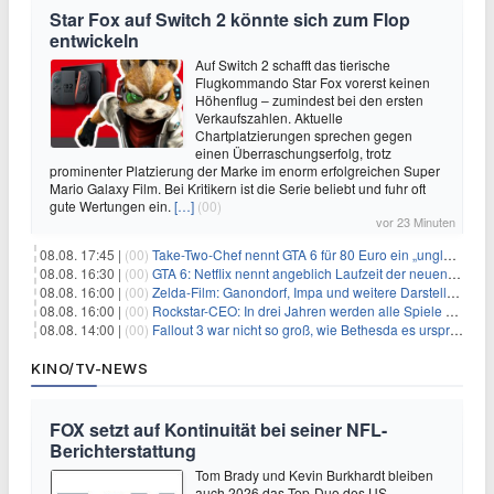
Star Fox auf Switch 2 könnte sich zum Flop
entwickeln
Auf Switch 2 schafft das tierische
Flugkommando Star Fox vorerst keinen
Höhenflug – zumindest bei den ersten
Verkaufszahlen. Aktuelle
Chartplatzierungen sprechen gegen
einen Überraschungserfolg, trotz
prominenter Platzierung der Marke im enorm erfolgreichen Super
Mario Galaxy Film. Bei Kritikern ist die Serie beliebt und fuhr oft
gute Wertungen ein.
[…]
(00)
vor 23 Minuten
08.08. 17:45 |
(00)
Take-Two-Chef nennt GTA 6 für 80 Euro ein „unglaubliches Schnäppchen“
08.08. 16:30 |
(00)
GTA 6: Netflix nennt angeblich Laufzeit der neuen Gameplay-Präsentation
08.08. 16:00 |
(00)
Zelda-Film: Ganondorf, Impa und weitere Darsteller sollen feststehen
08.08. 16:00 |
(00)
Rockstar-CEO: In drei Jahren werden alle Spiele gestreamt
08.08. 14:00 |
(00)
Fallout 3 war nicht so groß, wie Bethesda es ursprünglich wollte
KINO/TV-NEWS
FOX setzt auf Kontinuität bei seiner NFL-
Berichterstattung
Tom Brady und Kevin Burkhardt bleiben
auch 2026 das Top-Duo des US-