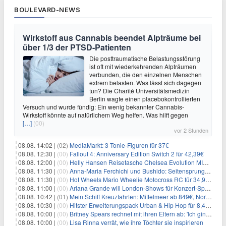
BOULEVARD-NEWS
Wirkstoff aus Cannabis beendet Alpträume bei
über 1/3 der PTSD-Patienten
Die posttraumatische Belastungsstörung
ist oft mit wiederkehrenden Alpträumen
verbunden, die den einzelnen Menschen
extrem belasten. Was lässt sich dagegen
tun? Die Charité Universitätsmedizin
Berlin wagte einen placebokontrollierten
Versuch und wurde fündig: Ein wenig bekannter Cannabis-
Wirkstoff könnte auf natürlichem Weg helfen. Was hilft gegen
[…]
(00)
vor 2 Stunden
08.08. 14:02 |
(02)
MediaMarkt: 3 Tonie-Figuren für 37€
08.08. 12:30 |
(00)
Fallout 4: Anniversary Edition Switch 2 für 42,39€
08.08. 12:00 |
(00)
Helly Hansen Reisetasche Chelsea Evolution MID 54L für 29,99€
08.08. 11:30 |
(00)
Anna-Maria Ferchichi und Bushido: Seitensprung wäre kein Trennungsgrund
08.08. 11:30 |
(00)
Hot Wheels Mario Wheelie Motocross RC für 34,99€
08.08. 11:00 |
(00)
Ariana Grande will London-Shows für Konzert-Special filmen
08.08. 10:42 |
(01)
Mein Schiff Kreuzfahrten: Mittelmeer ab 849€, Norwegen ab 999€ p.P.
08.08. 10:30 |
(00)
Hitster Erweiterungspack Urban & Hip Hop für 8,49€
08.08. 10:00 |
(00)
Britney Spears rechnet mit ihren Eltern ab: 'Ich ging zwei Monate lang auf die Knie und weinte'
08.08. 10:00 |
(00)
Lisa Rinna verrät, wie ihre Töchter sie inspirieren