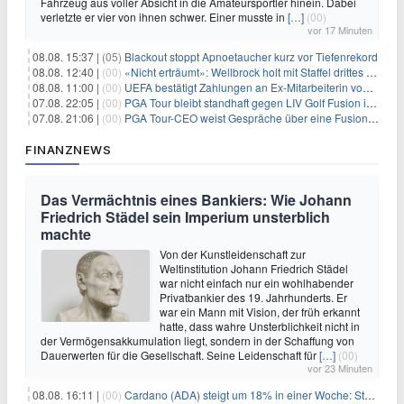
Fahrzeug aus voller Absicht in die Amateursportler hinein. Dabei
verletzte er vier von ihnen schwer. Einer musste in
[…]
(00)
vor 17 Minuten
08.08. 15:37 |
(05)
Blackout stoppt Apnoetaucher kurz vor Tiefenrekord
08.08. 12:40 |
(00)
«Nicht erträumt»: Wellbrock holt mit Staffel drittes EM-Gold
08.08. 11:00 |
(00)
UEFA bestätigt Zahlungen an Ex-Mitarbeiterin von Infantino
07.08. 22:05 |
(00)
PGA Tour bleibt standhaft gegen LIV Golf Fusion in einem sich wandelnden Sportumfeld
07.08. 21:06 |
(00)
PGA Tour-CEO weist Gespräche über eine Fusion mit LIV Golf zurück und bekräftigt die Wettbewerbslandschaft
FINANZNEWS
Das Vermächtnis eines Bankiers: Wie Johann
Friedrich Städel sein Imperium unsterblich
machte
Von der Kunstleidenschaft zur
Weltinstitution Johann Friedrich Städel
war nicht einfach nur ein wohlhabender
Privatbankier des 19. Jahrhunderts. Er
war ein Mann mit Vision, der früh erkannt
hatte, dass wahre Unsterblichkeit nicht in
der Vermögensakkumulation liegt, sondern in der Schaffung von
Dauerwerten für die Gesellschaft. Seine Leidenschaft für
[…]
(00)
vor 23 Minuten
08.08. 16:11 |
(00)
Cardano (ADA) steigt um 18% in einer Woche: Steht ein Kurs von $0,30 bevor?