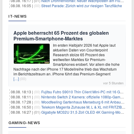
08.08. 16:17 |
(01)
Nach Drohnenvorfall: Neuer Wachposten am Flughafen
08.08. 16:05 |
(00)
Street Parade: Zürich wird zur riesigen Tanzfläche
IT-NEWS
Apple beherrscht 65 Prozent des globalen
Premium-Smartphone-Marktes
Im ersten Halbjahr 2026 hat Apple laut
aktuellen Daten von Counterpoint
Research stolze 65 Prozent des
weltweiten Marktes für Premium-
Smartphones erobert. Vor allem die hohe
Nachfrage nach der iPhone 17 Modellreihe trieb das Wachstum
im Berichtszeitraum an. iPhone führt das Premium-Segment
[…]
(00)
vor 5 Stunden
08.08. 18:13 |
(00)
Fujitsu Futro S9010 Thin Client Mini-PC mit 16 GB RAM für 100€
08.08. 18:11 |
(00)
Nintendo Switch 2 Kamera: offizielle 1080p-GameChat-Kamera für 19,99€
08.08. 17:28 |
(00)
Woodfeeling Gartenhaus Merseburg 6 mit Anbaudach für 1.048€
08.08. 16:50 |
(00)
Telekom Magenta Zuhause M, L & XL mit FRITZ!Box 7690 für 1€ und 220€ Bonus (effektiv ab 19,74€/Monat)
08.08. 16:27 |
(01)
Gigabyte MO32U 31,5 Zoll OLED 4K Gaming-Monitor für 549€
GAMING-NEWS