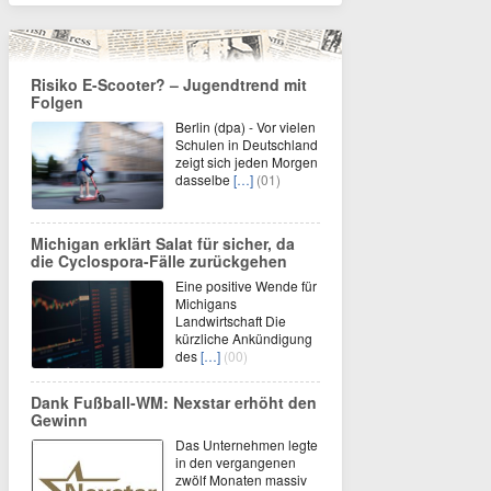
Risiko E-Scooter? – Jugendtrend mit
Folgen
Berlin (dpa) - Vor vielen
Schulen in Deutschland
zeigt sich jeden Morgen
dasselbe
[…]
(01)
Michigan erklärt Salat für sicher, da
die Cyclospora-Fälle zurückgehen
Eine positive Wende für
Michigans
Landwirtschaft Die
kürzliche Ankündigung
des
[…]
(00)
Dank Fußball-WM: Nexstar erhöht den
Gewinn
Das Unternehmen legte
in den vergangenen
zwölf Monaten massiv