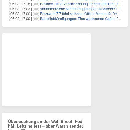
06.08. 17:18 |
(00)
Pasinex startet Ausschreibung für hochgradiges Zinksulfidkonzentrat mit Germanium- und Silbergehalten und stellt ein Betriebsupdate bereit
06.08. 17:03 |
(00)
Variantenreiche Miniaturkupplungen für diverse Einsatzbereiche
06.08. 17:00 |
(00)
Passwork 7.7 führt sicheren Offline-Modus für Desktop- und Mobile-Apps ein
06.08. 17:00 |
(00)
Bauteilabkündigungen: Eine wachsende Gefahr für industrielle Elektroniksysteme
Überraschung an der Wall Street: Fed
hält Leitzins fest – aber Warsh sendet