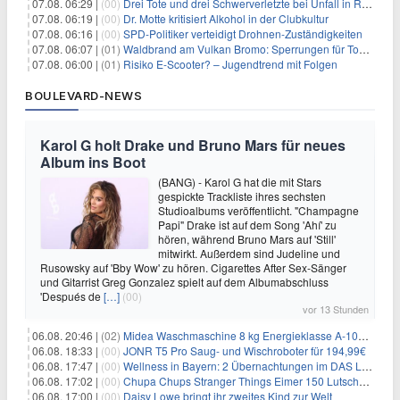
07.08. 06:29 |
(00)
Drei Tote und drei Schwerverletzte bei Unfall in Rheinland-Pfalz
07.08. 06:19 |
(00)
Dr. Motte kritisiert Alkohol in der Clubkultur
07.08. 06:16 |
(00)
SPD-Politiker verteidigt Drohnen-Zuständigkeiten
07.08. 06:07 |
(01)
Waldbrand am Vulkan Bromo: Sperrungen für Touristen
07.08. 06:00 |
(01)
Risiko E-Scooter? – Jugendtrend mit Folgen
BOULEVARD-NEWS
Karol G holt Drake und Bruno Mars für neues
Album ins Boot
(BANG) - Karol G hat die mit Stars
gespickte Trackliste ihres sechsten
Studioalbums veröffentlicht. "Champagne
Papi" Drake ist auf dem Song 'Ahí' zu
hören, während Bruno Mars auf 'Still'
mitwirkt. Außerdem sind Judeline und
Rusowsky auf 'Bby Wow' zu hören. Cigarettes After Sex-Sänger
und Gitarrist Greg Gonzalez spielt auf dem Albumabschluss
'Después de
[…]
(00)
vor 13 Stunden
06.08. 20:46 |
(02)
Midea Waschmaschine 8 kg Energieklasse A-10% 1400 U/Min für 289,97€
06.08. 18:33 |
(00)
JONR T5 Pro Saug- und Wischroboter für 194,99€
06.08. 17:47 |
(00)
Wellness in Bayern: 2 Übernachtungen im DAS LUDWIG Sports Resort inkl. HP + Wellness ab 174€ p.P.
06.08. 17:02 |
(00)
Chupa Chups Stranger Things Eimer 150 Lutscher für 21,95€
06.08. 17:00 |
(00)
Daisy Lowe bringt ihr zweites Kind zur Welt