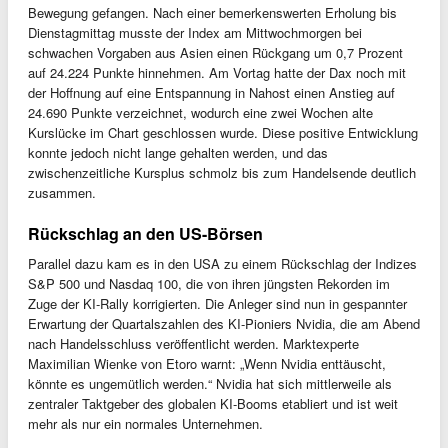
Bewegung gefangen. Nach einer bemerkenswerten Erholung bis
Dienstagmittag musste der Index am Mittwochmorgen bei
schwachen Vorgaben aus Asien einen Rückgang um 0,7 Prozent
auf 24.224 Punkte hinnehmen. Am Vortag hatte der Dax noch mit
der Hoffnung auf eine Entspannung in Nahost einen Anstieg auf
24.690 Punkte verzeichnet, wodurch eine zwei Wochen alte
Kurslücke im Chart geschlossen wurde. Diese positive Entwicklung
konnte jedoch nicht lange gehalten werden, und das
zwischenzeitliche Kursplus schmolz bis zum Handelsende deutlich
zusammen.
Rückschlag an den US-Börsen
Parallel dazu kam es in den USA zu einem Rückschlag der Indizes
S&P 500 und Nasdaq 100, die von ihren jüngsten Rekorden im
Zuge der KI-Rally korrigierten. Die Anleger sind nun in gespannter
Erwartung der Quartalszahlen des KI-Pioniers Nvidia, die am Abend
nach Handelsschluss veröffentlicht werden. Marktexperte
Maximilian Wienke von Etoro warnt: „Wenn Nvidia enttäuscht,
könnte es ungemütlich werden.“ Nvidia hat sich mittlerweile als
zentraler Taktgeber des globalen KI-Booms etabliert und ist weit
mehr als nur ein normales Unternehmen.