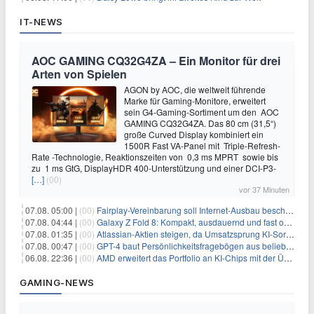
IT-NEWS
AOC GAMING CQ32G4ZA – Ein Monitor für drei
Arten von Spielen
AGON by AOC, die weltweit führende
Marke für Gaming-Monitore, erweitert
sein G4-Gaming-Sortiment um den AOC
GAMING CQ32G4ZA. Das 80 cm (31,5“)
große Curved Display kombiniert ein
1500R Fast VA-Panel mit Triple-Refresh-
Rate -Technologie, Reaktionszeiten von 0,3 ms MPRT sowie bis
zu 1 ms GtG, DisplayHDR 400-Unterstützung und einer DCI-P3-
[…]
(00)
vor 37 Minuten
07.08. 05:00 |
(00)
Fairplay-Vereinbarung soll Internet-Ausbau beschleunigen
07.08. 04:44 |
(00)
Galaxy Z Fold 8: Kompakt, ausdauernd und fast ohne Falte
07.08. 01:35 |
(00)
Atlassian-Aktien steigen, da Umsatzsprung KI-Sorgen dämpft
07.08. 00:47 |
(00)
GPT-4 baut Persönlichkeitsfragebögen aus beliebigen Texten und sagt Antworten voraus
06.08. 22:36 |
(00)
AMD erweitert das Portfolio an KI-Chips mit der Übernahme von Taalas
GAMING-NEWS