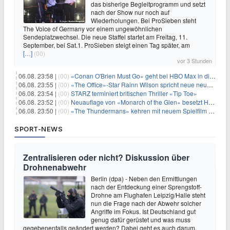
das bisherige Begleitprogramm und setzt
nach der Show nur noch auf
Wiederholungen. Bei ProSieben steht
The Voice of Germany vor einem ungewöhnlichen
Sendeplatzwechsel. Die neue Staffel startet am Freitag, 11.
September, bei Sat.1. ProSieben steigt einen Tag später, am
[…]
(00)
vor 3 Stunden
06.08. 23:58 |
(00)
«Conan O'Brien Must Go» geht bei HBO Max in die dritte Runde
06.08. 23:55 |
(00)
«The Office»-Star Rainn Wilson spricht neue neuseeländische Serie «Settling»
06.08. 23:54 |
(00)
STARZ terminiert britischen Thriller «Tip Toe»
06.08. 23:52 |
(00)
Neuauflage von «Monarch of the Glen» besetzt Hauptrollen
06.08. 23:50 |
(00)
«The Thundermans» kehren mit neuem Spielfilm zurück
SPORT-NEWS
Zentralisieren oder nicht? Diskussion über
Drohnenabwehr
Berlin (dpa) - Neben den Ermittlungen
nach der Entdeckung einer Sprengstoff-
Drohne am Flughafen Leipzig/Halle steht
nun die Frage nach der Abwehr solcher
Angriffe im Fokus. Ist Deutschland gut
genug dafür gerüstet und was muss
gegebenenfalls geändert werden? Dabei geht es auch darum,