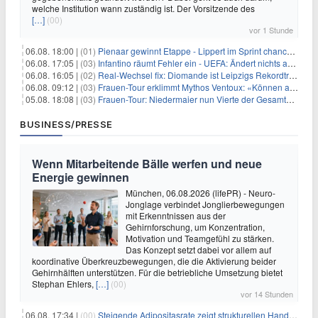
welche Institution wann zuständig ist. Der Vorsitzende des
[…]
(00)
vor 1 Stunde
06.08. 18:00 |
(01)
Pienaar gewinnt Etappe - Lippert im Sprint chancenlos
06.08. 17:05 |
(03)
Infantino räumt Fehler ein - UEFA: Ändert nichts an Boykott
06.08. 16:05 |
(02)
Real-Wechsel fix: Diomande ist Leipzigs Rekordtransfer
06.08. 09:12 |
(03)
Frauen-Tour erklimmt Mythos Ventoux: «Können alles schaffen»
05.08. 18:08 |
(03)
Frauen-Tour: Niedermaier nun Vierte der Gesamtwertung
BUSINESS/PRESSE
Wenn Mitarbeitende Bälle werfen und neue
Energie gewinnen
München, 06.08.2026 (lifePR) - Neuro-
Jonglage verbindet Jonglierbewegungen
mit Erkenntnissen aus der
Gehirnforschung, um Konzentration,
Motivation und Teamgefühl zu stärken.
Das Konzept setzt dabei vor allem auf
koordinative Überkreuzbewegungen, die die Aktivierung beider
Gehirnhälften unterstützen. Für die betriebliche Umsetzung bietet
Stephan Ehlers,
[…]
(00)
vor 14 Stunden
06.08. 17:34 |
(00)
Steigende Adipositasrate zeigt strukturellen Handlungsbedarf bei der Ernährung schulpflichtiger Kinder