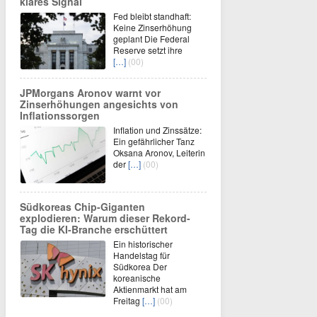
klares Signal
Fed bleibt standhaft:
Keine Zinserhöhung
geplant Die Federal
Reserve setzt ihre
[…]
(00)
JPMorgans Aronov warnt vor
Zinserhöhungen angesichts von
Inflationssorgen
Inflation und Zinssätze:
Ein gefährlicher Tanz
Oksana Aronov, Leiterin
der
[…]
(00)
Südkoreas Chip-Giganten
explodieren: Warum dieser Rekord-
Tag die KI-Branche erschüttert
Ein historischer
Handelstag für
Südkorea Der
koreanische
Aktienmarkt hat am
Freitag
[…]
(00)