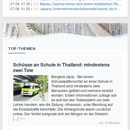
07.08. 01:35 |
(00)
Macau Casinos sehen sich einem drastischen Rückgang der Einnahmen angesichts der anhaltenden China-Razzia gegenüber
07.08. 01:35 |
(00)
Japans Unternehmensanleihemarkt boomt, da niedriger bewertete Kreditnehmer nach Schutz durch Covenants suchen
TOP-THEMEN
Schüsse an Schule in Thailand: mindestens
zwei Tote
Bangkok (dpa) - Bei einem
Schusswaffenvorfall an einer Schule in
Thailand sind mindestens zwei
Menschen getötet und mehrere verletzt
worden. Ersten Informationen zufolge soll
es sich bei den Todesopfern um zwei
Lehrer handeln, wie die Zeitung «Khaosod» unter Berufung auf
die Einsatzkräfte berichtete. Die Hintergründe waren zunächst
unklar. Der Vorfall ereignete sich am Morgen an der Debsirin
[…]
(00)
vor 16 Minuten