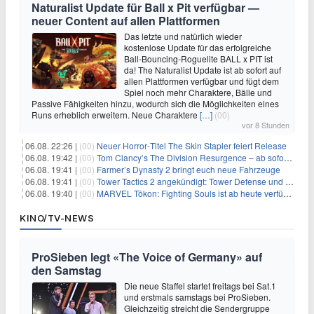
Naturalist Update für Ball x Pit verfügbar —
neuer Content auf allen Plattformen
Das letzte und natürlich wieder
kostenlose Update für das erfolgreiche
Ball-Bouncing-Roguelite BALL x PIT ist
da! The Naturalist Update ist ab sofort auf
allen Plattformen verfügbar und fügt dem
Spiel noch mehr Charaktere, Bälle und
Passive Fähigkeiten hinzu, wodurch sich die Möglichkeiten eines
Runs erheblich erweitern. Neue Charaktere
[…]
(00)
vor 8 Stunden
06.08. 22:26 |
(00)
Neuer Horror‑Titel The Skin Stapler feiert Release
06.08. 19:42 |
(00)
Tom Clancy’s The Division Resurgence – ab sofort für euch verfügbar
06.08. 19:41 |
(00)
Farmer’s Dynasty 2 bringt euch neue Fahrzeuge
06.08. 19:41 |
(00)
Tower Tactics 2 angekündigt: Tower Defense und Deckbuilding Kombo kehrt zurück
06.08. 19:40 |
(00)
MARVEL Tōkon: Fighting Souls ist ab heute verfügbar
KINO/TV-NEWS
ProSieben legt «The Voice of Germany» auf
den Samstag
Die neue Staffel startet freitags bei Sat.1
und erstmals samstags bei ProSieben.
Gleichzeitig streicht die Sendergruppe