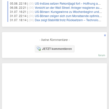
05.08. 22:18 |
(00)
US-Indizes setzen Rekordjagd fort – Hoffnung auf Lösung im Iran-Konflikt stützt Märkte
06.08. 22:21 |
(00)
Vorsicht an der Wall Street: Anleger reagieren auf Zinssorgen und Gewinnmitnahmen
31.07. 16:21 |
(00)
US-Börsen: Kursgewinne zu Wochenbeginn und die Herausforderungen der Tech-Werte
31.07. 22:14 |
(00)
US-Börsen zeigen sich zum Monatsende optimistisch trotz gemischter Unternehmenszahlen
31.07. 18:14 |
(00)
Dax zeigt Stabilität trotz Rücksetzern – Technologieaktien im Aufwind
- keine Kommentare -
JETZT kommentieren
forum