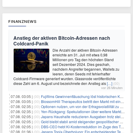
FINANZNEWS
Anstieg der aktiven Bitcoin-Adressen nach
Coldcard-Panik
Die Anzahl der aktiven Bitcoin-Adressen
erreichte am 31. Juli mit etwa 0,98
Millionen pro Tag den höchsten Stand
seit Dezember 2024. Dies geschah,
nachdem Angreifer begannen, Wallets zu
leeren, deren Seeds mit fehlerhafter
Coldcard-Firmware generiert wurden. Glassnode veröffentlichte
diese Zahl am 6. August und bezeichnete den Anstieg als
[…]
(00)
vor 26 Minuten
07.08. 03:05 |
(00)
Fujifilms Gewinnenttäuschung löst historischen Kursrückgang aus
07.08. 03:05 |
(00)
BlossomHill Therapeutics betritt den Markt mit einem IPO-Boost von 150 Millionen Dollar
07.08. 02:35 |
(00)
Optionen nutzen, um von der Ertragsvolatilität zu profitieren
07.08. 02:35 |
(00)
Yen-Rückgang: Spekulationen über weitere Marktinterventionen nehmen zu
07.08. 02:05 |
(00)
Japans Haushalte reduzieren Ausgaben trotz steigender Löhne: Ein Warnsignal für das Wachstum
07.08. 02:05 |
(00)
Gold bleibt stabil amid steigender geopolitischer Spannungen im Persischen Golf
07.08. 02:05 |
(00)
DBS-CEO hebt KI-Kostenreduktion im Zuge des Token-Paradoxons hervor
07.08. 01:36 |
(00)
Japans Topix-Überholung: Ein entscheidender Test für Small Caps