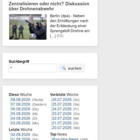
Zentralisieren oder nicht? Diskussion
über Drohnenabwehr
Berlin (dpa) - Neben
den Ermittlungen nach
der Entdeckung einer
Sprengstoff-Drohne am
[…]
(03)
Suchbegriff
suchen
Diese
Woche
Vorletzte
Woche
08.08.2026
26.07.2026
(Heute)
(So)
07.08.2026
25.07.2026
(Gestern)
(Sa)
06.08.2026
24.07.2026
(Do)
(Fr)
05.08.2026
23.07.2026
(Mi)
(Do)
04.08.2026
22.07.2026
(Di)
(Mi)
03.08.2026
21.07.2026
(Mo)
(Di)
20.07.2026
(Mo)
Letzte
Woche
Top
News
02.08.2026
(So)
01.08.2026
Populäre News
(Sa)
(14d)