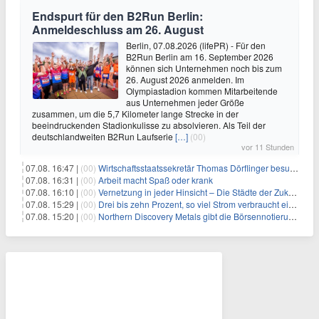
Endspurt für den B2Run Berlin:
Anmeldeschluss am 26. August
Berlin, 07.08.2026 (lifePR) - Für den
B2Run Berlin am 16. September 2026
können sich Unternehmen noch bis zum
26. August 2026 anmelden. Im
Olympiastadion kommen Mitarbeitende
aus Unternehmen jeder Größe
zusammen, um die 5,7 Kilometer lange Strecke in der
beeindruckenden Stadionkulisse zu absolvieren. Als Teil der
deutschlandweiten B2Run Laufserie
[…]
(00)
vor 11 Stunden
07.08. 16:47 |
(00)
Wirtschaftsstaatssekretär Thomas Dörflinger besucht Handwerksbetrieb im Kammerbezirk Freiburg
07.08. 16:31 |
(00)
Arbeit macht Spaß oder krank
07.08. 16:10 |
(00)
Vernetzung in jeder Hinsicht – Die Städte der Zukunft sind grün-blau
07.08. 15:29 |
(00)
Drei bis zehn Prozent, so viel Strom verbraucht ein Aufzug im Gebäude
07.08. 15:20 |
(00)
Northern Discovery Metals gibt die Börsennotierung an der Frankfurter Wertpapierbörse bekannt