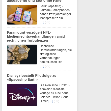
ausdauernd und fast ohne Falte
Berlin (dpa/tmn) -
Faltbare Smartphones
haben trotz jahrelanger
Marktpräsenz ein
[…]
(00)
Paramount verzögert NFL-
Medienrechtsverhandlungen amid
rechtlichen Turbulenzen
Rechtliche
Herausforderungen, die
strategische
Verhandlungen
beeinflussen Die
[…]
(00)
Disney+ bestellt Pilotfolge zu
«Spaceship Earth»
Die ikonische EPCOT-
Attraktion dient als
Vorlage für eine neue
Science-Fiction-Serie.
Hinter
[…]
(00)