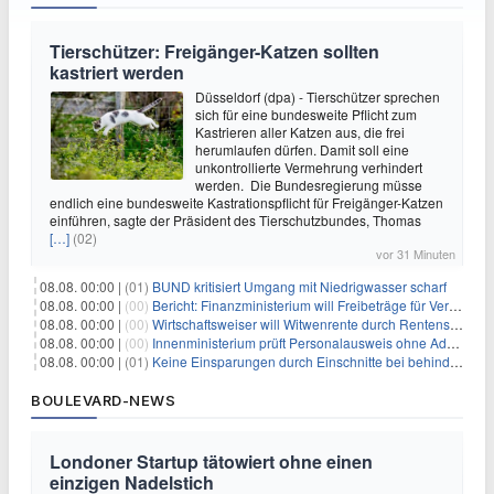
Tierschützer: Freigänger-Katzen sollten
kastriert werden
Düsseldorf (dpa) - Tierschützer sprechen
sich für eine bundesweite Pflicht zum
Kastrieren aller Katzen aus, die frei
herumlaufen dürfen. Damit soll eine
unkontrollierte Vermehrung verhindert
werden. Die Bundesregierung müsse
endlich eine bundesweite Kastrationspflicht für Freigänger-Katzen
einführen, sagte der Präsident des Tierschutzbundes, Thomas
[…]
(02)
vor 31 Minuten
08.08. 00:00 |
(01)
BUND kritisiert Umgang mit Niedrigwasser scharf
08.08. 00:00 |
(00)
Bericht: Finanzministerium will Freibeträge für Vereine senken
08.08. 00:00 |
(00)
Wirtschaftsweiser will Witwenrente durch Rentensplitting ersetzen
08.08. 00:00 |
(00)
Innenministerium prüft Personalausweis ohne Adresse
08.08. 00:00 |
(01)
Keine Einsparungen durch Einschnitte bei behinderten Kindern
BOULEVARD-NEWS
Londoner Startup tätowiert ohne einen
einzigen Nadelstich