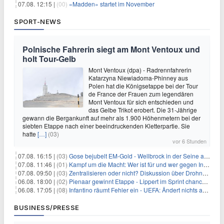
07.08. 12:15 |
(00)
«Madden» startet im November
SPORT-NEWS
Polnische Fahrerin siegt am Mont Ventoux und
holt Tour-Gelb
Mont Ventoux (dpa) - Radrennfahrerin
Katarzyna Niewiadoma-Phinney aus
Polen hat die Königsetappe bei der Tour
de France der Frauen zum legendären
Mont Ventoux für sich entschieden und
das Gelbe Trikot erobert. Die 31-Jährige
gewann die Bergankunft auf mehr als 1.900 Höhenmetern bei der
siebten Etappe nach einer beeindruckenden Kletterpartie. Sie
hatte
[…]
(03)
vor 6 Stunden
07.08. 16:15 |
(03)
Gose bejubelt EM-Gold - Wellbrock in der Seine ausgebremst
07.08. 11:46 |
(01)
Kampf um die Macht: Wer ist für und wer gegen Infantino?
07.08. 09:50 |
(03)
Zentralisieren oder nicht? Diskussion über Drohnenabwehr
06.08. 18:00 |
(02)
Pienaar gewinnt Etappe - Lippert im Sprint chancenlos
06.08. 17:05 |
(08)
Infantino räumt Fehler ein - UEFA: Ändert nichts an Boykott
BUSINESS/PRESSE