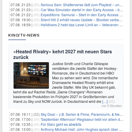
07.08. 21:23 |
(00)
Serious Sam: Shatterverse lädt zum Playtest – und erscheint schon bald!
07.08. 21:23 |
(00)
Car Was Simulator startet in den Early Access – bald gehts los!
07.08. 21:22 |
(00)
Expeditions: Samurai – Start in den Early Access ab heute im feudalen Japan
07.08. 19:30 |
(00)
Silent Hill 2 erhält neues Update – Bloober verbessert Grafik und Performance
07.08. 18:59 |
(00)
Helldivers 2 hebt das Level-Limit an – Veteranen können endlich weiter aufsteigen
KINO/TV-NEWS
«Heated Rivalry» kehrt 2027 mit neuen Stars
zurück
Justice Smith und Charlie Gillespie
verstärken die zweite Staffel der Hockey-
Romanze, die in Deutschland bei HBO
Max zu sehen sein wird. Die romantische
Dramaserie Heated Rivalry erhält eine
zweite Staffel. Wie Sky UK bekannt gab,
kehrt die auf Rachel Reids „Game Changers“-Romanen
basierende Produktion im Frühjahr 2027 in Großbritannien und
Irland zu Sky und NOW zurück. In Deutschland wird die
[…]
(00)
vor 5 Stunden
07.08. 19:11 |
(02)
Sky Deal – z.B. Serien & Filme, Paramount+ & Netflix für 19,99€/Monat
07.08. 17:00 |
(00)
'September Afternoon'-Regisseur liebt vor allem die 'Banalität' in seinen Filmen
07.08. 13:35 |
(00)
Für Starz geht es abwärts
07.08. 13:00 |
(00)
Anthony Michael Hall: John Hughes sprach über eine Fortsetzung von 'The Breakfast Club'