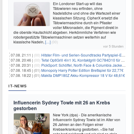
Ein Londoner Start-up will das
Tätowieren neu erfinden, ohne
Nadelstiche und ohne die Wartezeit einer
klassischen Sitzung. CipherX ersetzt die
Tätowiermaschine durch ein Pflaster
voller Mikronadeln, die Pigment direkt in
die oberste Hautschicht abgeben. Herkömmliche Verfahren wie
robotergestützte Tätowiermaschinen setzen weiterhin auf
klassische Nadeln,
[…]
(00)
vor 5 Stunden
07.08. 21:11 |
(00)
Hitster Film- und Serien-Soundtracks Partyspiel-Erweiterung für 6,99€
07.08. 20:46 |
(00)
Tefal OptiGrill 4in1 XL Kontaktgrill GC784D10 für 239,99€
07.08. 20:31 |
(00)
PickSport: Schöffel, North Face & Columbia Jacken ab 39,60€
07.08. 18:45 |
(01)
Monopoly Harry Potter Edition Brettspiel für 22,77€
07.08. 18:22 |
(01)
Makita DMP180Z Akku-Kompressor 18 V für 48,61€
IT-NEWS
Influencerin Sydney Towle mit 26 an Krebs
gestorben
New York (dpa) - Die amerikanische
Influencerin Sydney Towle ist im Alter von
26 Jahren an den Folgen einer
Krebserkrankung gestorben. «Sie hat
sehr hart gekämpft und wir sind so stolz