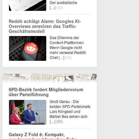
Der australische
[…]
(00)
Reddit schlägt Alarm: Googles KI-
Overviews zerstören das Traffic-
Geschäftsmodell
Das Dilemma der
Content-Plattformen:
Wenn Google nicht
mehr verweist Reddit-
Chef
[…]
(00)
SPD-Bezirk fordert Mitgliedervotum
über Parteiführung
Groß-Gerau - Die
beiden SPD-Parteichefs
Lars Klingbeil und
Bärbel Bas sehen sich
[…]
(05)
Galaxy Z Fold 8: Kompakt,