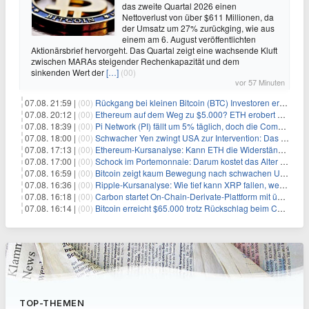
das zweite Quartal 2026 einen
Nettoverlust von über $611 Millionen, da
der Umsatz um 27% zurückging, wie aus
einem am 6. August veröffentlichten
Aktionärsbrief hervorgeht. Das Quartal zeigt eine wachsende Kluft
zwischen MARAs steigender Rechenkapazität und dem
sinkenden Wert der
[…]
(00)
vor 57 Minuten
07.08. 21:59 |
(00)
Rückgang bei kleinen Bitcoin (BTC) Investoren erreicht Höchststand seit Dezember 2024
07.08. 20:12 |
(00)
Ethereum auf dem Weg zu $5.000? ETH erobert wichtige Marke zurück, während Institutionen weiter akkumulieren
07.08. 18:39 |
(00)
Pi Network (PI) fällt um 5% täglich, doch die Community bleibt optimistisch
07.08. 18:00 |
(00)
Schwacher Yen zwingt USA zur Intervention: Das größte Risiko seit 15 Jahren
07.08. 17:13 |
(00)
Ethereum-Kursanalyse: Kann ETH die Widerstände der gleitenden Durchschnitte überwinden?
07.08. 17:00 |
(00)
Schock im Portemonnaie: Darum kostet das Alter deutlich mehr als Sie denken
07.08. 16:59 |
(00)
Bitcoin zeigt kaum Bewegung nach schwachen US-Arbeitsmarktdaten, Fed-Zinserhöhungschancen sinken auf 44%
07.08. 16:36 |
(00)
Ripple-Kursanalyse: Wie tief kann XRP fallen, wenn die $1-Unterstützung am Wochenende verloren geht?
07.08. 16:18 |
(00)
Carbon startet On-Chain-Derivate-Plattform mit über 950 Märkten in einem Konto
07.08. 16:14 |
(00)
Bitcoin erreicht $65.000 trotz Rückschlag beim CLARITY Act und fehlendem US-Iran-Abkommen
TOP-THEMEN