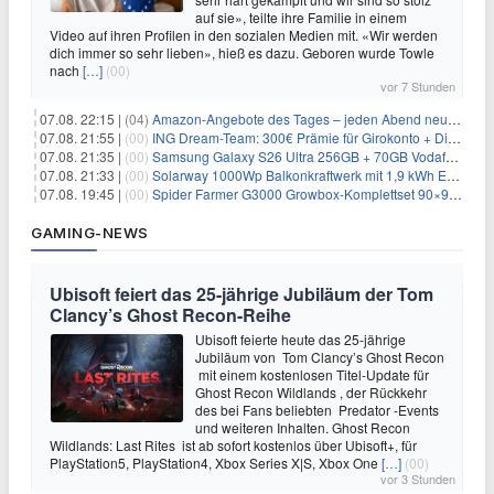
auf sie», teilte ihre Familie in einem
Video auf ihren Profilen in den sozialen Medien mit. «Wir werden
dich immer so sehr lieben», hieß es dazu. Geboren wurde Towle
nach
[…]
(00)
vor 7 Stunden
07.08. 22:15 |
(04)
Amazon-Angebote des Tages – jeden Abend neue Deals zum Stöbern
07.08. 21:55 |
(00)
ING Dream-Team: 300€ Prämie für Girokonto + Direkt-Depot
07.08. 21:35 |
(00)
Samsung Galaxy S26 Ultra 256GB + 70GB Vodafone-Netz für 34,99€/Monat (effektiv 4,74€/Monat)
07.08. 21:33 |
(00)
Solarway 1000Wp Balkonkraftwerk mit 1,9 kWh EcoFlow-Speicher für 719€ + 30€ Filial-Gutschein
07.08. 19:45 |
(00)
Spider Farmer G3000 Growbox-Komplettset 90×90×180 cm für 379,99€
GAMING-NEWS
Ubisoft feiert das 25-jährige Jubiläum der Tom
Clancy’s Ghost Recon-Reihe
Ubisoft feierte heute das 25-jährige
Jubiläum von Tom Clancy’s Ghost Recon
mit einem kostenlosen Titel-Update für
Ghost Recon Wildlands , der Rückkehr
des bei Fans beliebten Predator -Events
und weiteren Inhalten. Ghost Recon
Wildlands: Last Rites ist ab sofort kostenlos über Ubisoft+, für
PlayStation5, PlayStation4, Xbox Series X|S, Xbox One
[…]
(00)
vor 3 Stunden