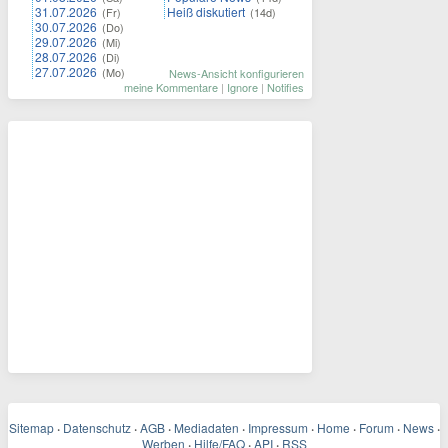
31.07.2026
Heiß diskutiert
(Fr)
(14d)
30.07.2026
(Do)
29.07.2026
(Mi)
28.07.2026
(Di)
27.07.2026
(Mo)
News-Ansicht konfigurieren
meine Kommentare
|
Ignore
|
Notifies
Sitemap
·
Datenschutz
·
AGB
·
Mediadaten
·
Impressum
·
Home
·
Forum
·
News
·
Werben
·
Hilfe/FAQ
·
API
·
RSS