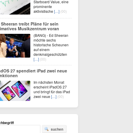
Starboard Value, eine
prominente
aktivistische
[…]
(00)
 Sheeran treibt Pläne für sein
timatives Musikzentrum voran
(BANG) - Ed Sheeran
möchte sechs
historische Scheunen
auf einem
denkmalgeschützten
[…]
(00)
adOS 27 spendiert iPad zwei neue
nktionen
Im nächsten Monat
erscheint iPadOS 27
und bringt für das iPad
zwei neue
[…]
(00)
hbegriff
suchen