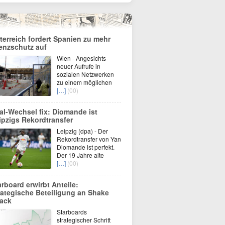
terreich fordert Spanien zu mehr
enzschutz auf
Wien - Angesichts
neuer Aufrufe in
sozialen Netzwerken
zu einem möglichen
[…]
(00)
al-Wechsel fix: Diomande ist
ipzigs Rekordtransfer
Leipzig (dpa) - Der
Rekordtransfer von Yan
Diomande ist perfekt.
Der 19 Jahre alte
[…]
(00)
arboard erwirbt Anteile:
rategische Beteiligung an Shake
ack
Starboards
strategischer Schritt