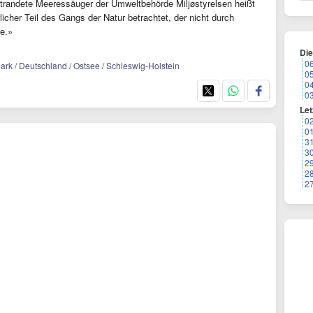
strandete Meeressäuger der Umweltbehörde Miljøstyrelsen heißt
icher Teil des Gangs der Natur betrachtet, der nicht durch
te.»
Di
0
ark / Deutschland / Ostsee / Schleswig-Holstein
0
0
0
Let
0
0
3
3
2
2
2