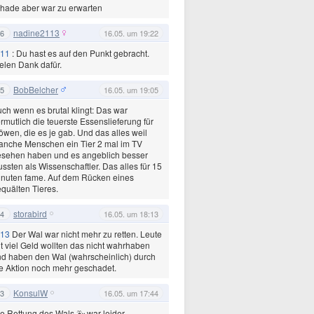
hade aber war zu erwarten
nadine2113
6
16.05. um 19:22
11
: Du hast es auf den Punkt gebracht.
elen Dank dafür.
BobBelcher
5
16.05. um 19:05
ch wenn es brutal klingt: Das war
rmutlich die teuerste Essenslieferung für
wen, die es je gab. Und das alles weil
nche Menschen ein Tier 2 mal im TV
esehen haben und es angeblich besser
ssten als Wissenschaftler. Das alles für 15
nuten fame. Auf dem Rücken eines
quälten Tieres.
storabird
4
16.05. um 18:13
13
Der Wal war nicht mehr zu retten. Leute
t viel Geld wollten das nicht wahrhaben
d haben den Wal (wahrscheinlich) durch
e Aktion noch mehr geschadet.
KonsulW
3
16.05. um 17:44
e Rettung des Wals 🐳 war leider