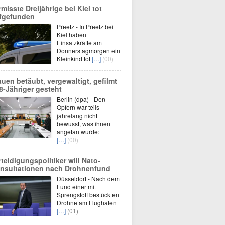
rmisste Dreijährige bei Kiel tot
fgefunden
Preetz - In Preetz bei
Kiel haben
Einsatzkräfte am
Donnerstagmorgen ein
Kleinkind tot
[…]
(00)
auen betäubt, vergewaltigt, gefilmt
68-Jähriger gesteht
Berlin (dpa) - Den
Opfern war teils
jahrelang nicht
bewusst, was ihnen
angetan wurde:
[…]
(00)
rteidigungspolitiker will Nato-
nsultationen nach Drohnenfund
Düsseldorf - Nach dem
Fund einer mit
Sprengstoff bestückten
Drohne am Flughafen
[…]
(01)