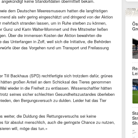
 angekündigt keine Standortdaten übermittelt bekam.
sowie dem Deutschen Meeresmuseum hatten die langfristigen
end als sehr gering eingeschätzt und dringend von der Aktion
r mehrfach stranden lassen, um in Ruhe sterben zu können,
Ös
Gr
r Gunz und Karin Walter-Mommert und ihre Mitstreiter ließen
ngen. Über die immensen Kosten der Aktion bewahrten die
 das Unterfangen in Zoff, weil sich die Initiative, die Behörden
Vorwürfe über das Vorgehen rund um Transport und Freilassung
Re
Le
Till Backhaus (SPD) rechtfertigte sich trotzdem dafür, grünes
 hätten großen Anteil an dem Schicksal des Tieres genommen
Wal wieder in die Freiheit zu entlassen. Wissenschaftler hätten
 trotz seines sicher schlechten Gesundheitszustandes überleben
eden, den Bergungsversuch zu dulden. Leider hat das Tier
St
s weiter, die Duldung des Rettungsversuchs sei keine
St
es für absolut menschlich, auch die geringste Chance zu nutzen,
Sh
sieren will, möge das tun.»