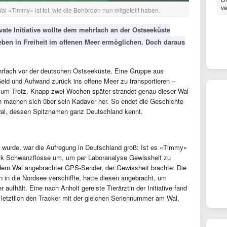
ve
al «Timmy» ist tot, wie die Behörden nun mitgeteilt haben.
ate Initiative wollte dem mehrfach an der Ostseeküste
eben in Freiheit im offenen Meer ermöglichen. Doch daraus
ehrfach vor der deutschen Ostseeküste. Eine Gruppe aus
 Geld und Aufwand zurück ins offene Meer zu transportieren –
zum Trotz. Knapp zwei Wochen später strandet genau dieser Wal
en machen sich über sein Kadaver her. So endet die Geschichte
al, dessen Spitznamen ganz Deutschland kennt.
t wurde, war die Aufregung in Deutschland groß: Ist es «Timmy»
ück Schwanzflosse um, um per Laboranalyse Gewissheit zu
dem Wal angebrachter GPS-Sender, der Gewissheit brachte: Die
hn in die Nordsee verschiffte, hatte diesen angebracht, um
aufhält. Eine nach Anholt gereiste Tierärztin der Initiative fand
etztlich den Tracker mit der gleichen Seriennummer am Wal,