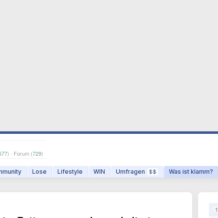
677
) · Forum (
729
)
munity
Lose
Lifestyle
WIN
Umfragen
Was ist klamm?
$$
1