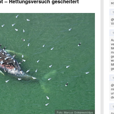
t – Rettungsversuch gescheitert
sc
1
@
Vi
1
Au
ve
Mö
ma
g
wu
Mi
ge
1
@
mi
un
di
1
Foto: Marcus Golejewski/dpa
Di