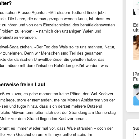
iter?
utschen Presse-Agentur: «Mit diesem Todfund findet jetzt
de. Die Lehre, die daraus gezogen werden kann, ist, dass es
ft zu hören und von dem Einzelschicksal des bemitleidenswerten
Ed
ul
Problem zu lenken» – nämlich den unzähligen Walen und
hereinetzen verenden.
lwal-Saga ziehen. «Der Tod des Wals sollte uns mahnen, Natur,
er zunehmen. Denn wir Menschen sind Teil des gesamten
kte der dänischen Umweltbehörde, die geholfen habe, das
 Nun müsse mit den dänischen Behörden geklärt werden, was
.
iP
Fu
erweise freien Lauf
ieß es zuvor, es gebe momentan keine Pläne, den Wal-Kadaver
rnt liege, störe er niemanden, meinte Morten Abildstrøm von der
lsen und fügte hinzu, dass sich derzeit mehrere Dutzend
lreiche Möwen tummelten sich seit der Strandung am Donnerstag
 Meter vor dem Strand liegenden Kadaver herum.
ommt es immer wieder mal vor, dass Wale stranden – doch der
Suc
iter vom Geschehen um «Timmy» entfernt sein. Im