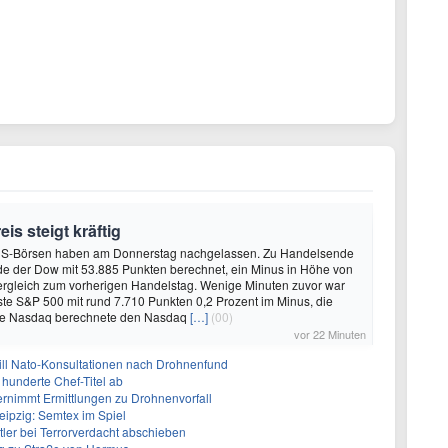
is steigt kräftig
US-Börsen haben am Donnerstag nachgelassen. Zu Handelsende
de der Dow mit 53.885 Punkten berechnet, ein Minus in Höhe von
ergleich zum vorherigen Handelstag. Wenige Minuten zuvor war
sste S&P 500 mit rund 7.710 Punkten 0,2 Prozent im Minus, die
se Nasdaq berechnete den Nasdaq
[…]
(00)
vor 22 Minuten
will Nato-Konsultationen nach Drohnenfund
 hunderte Chef-Titel ab
rnimmt Ermittlungen zu Drohnenvorfall
eipzig: Semtex im Spiel
tler bei Terrorverdacht abschieben