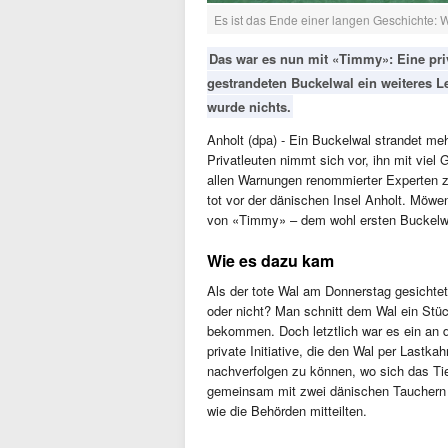
Es ist das Ende einer langen Geschichte: W
Das war es nun mit «Timmy»: Eine priv
gestrandeten Buckelwal ein weiteres L
wurde nichts.
Anholt (dpa) - Ein Buckelwal strandet m
Privatleuten nimmt sich vor, ihn mit viel
allen Warnungen renommierter Experten 
tot vor der dänischen Insel Anholt. Möw
von «Timmy» – dem wohl ersten Buckelw
Wie es dazu kam
Als der tote Wal am Donnerstag gesichte
oder nicht? Man schnitt dem Wal ein St
bekommen. Doch letztlich war es ein an 
private Initiative, die den Wal per Lastka
nachverfolgen zu können, wo sich das Tier 
gemeinsam mit zwei dänischen Tauchern l
wie die Behörden mitteilten.