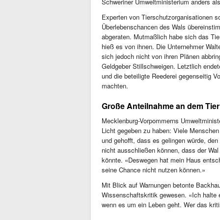
Schweriner Umweltministerium anders als
Experten von Tierschutzorganisationen 
Überlebenschancen des Wals übereinstimm
abgeraten. Mutmaßlich habe sich das Tie
hieß es von ihnen. Die Unternehmer Walte
sich jedoch nicht von ihren Plänen abbri
Geldgeber Stillschweigen. Letztlich endete
und die beteiligte Reederei gegenseitig 
machten.
Große Anteilnahme an dem Tier
Mecklenburg-Vorpommerns Umweltminister 
Licht gegeben zu haben: Viele Menschen
und gehofft, dass es gelingen würde, den 
nicht ausschließen können, dass der Wal
könnte. «Deswegen hat mein Haus entschi
seine Chance nicht nutzen können.»
Mit Blick auf Warnungen betonte Backhau
Wissenschaftskritik gewesen. «Ich halte 
wenn es um ein Leben geht. Wer das kriti