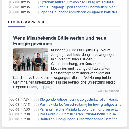
07.08. 02:35 |
(00)
Optionen nutzen, um von der Ertragsvolatilität zu profitieren
07.08. 02:35 |
(00)
Yen-Rückgang: Spekulationen über weitere Marktinterventionen nehmen zu
07.08. 02:05 |
(00)
Japans Haushalte reduzieren Ausgaben trotz steigender Löhne: Ein Warnsignal für das Wachstum
BUSINESS/PRESSE
Wenn Mitarbeitende Bälle werfen und neue
Energie gewinnen
München, 06.08.2026 (lifePR) - Neuro-
Jonglage verbindet Jonglierbewegungen
mit Erkenntnissen aus der
Gehirnforschung, um Konzentration,
Motivation und Teamgefühl zu stärken.
Das Konzept setzt dabei vor allem auf
koordinative Überkreuzbewegungen, die die Aktivierung beider
Gehirnhälften unterstützen. Für die betriebliche Umsetzung bietet
Stephan Ehlers,
[…]
(00)
vor 14 Stunden
06.08. 17:34 |
(00)
Steigende Adipositasrate zeigt strukturellen Handlungsbedarf bei der Ernährung schulpflichtiger Kinder
06.08. 17:18 |
(00)
Pasinex startet Ausschreibung für hochgradiges Zinksulfidkonzentrat mit Germanium- und Silbergehalten und stellt ein Betriebsupdate bereit
06.08. 17:03 |
(00)
Variantenreiche Miniaturkupplungen für diverse Einsatzbereiche
06.08. 17:00 |
(00)
Passwork 7.7 führt sicheren Offline-Modus für Desktop- und Mobile-Apps ein
06.08. 17:00 |
(00)
Bauteilabkündigungen: Eine wachsende Gefahr für industrielle Elektroniksysteme