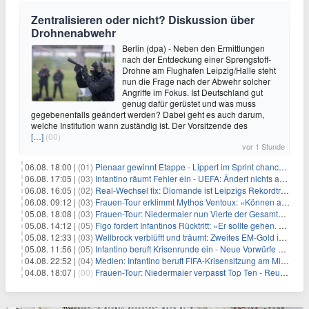
Zentralisieren oder nicht? Diskussion über
Drohnenabwehr
Berlin (dpa) - Neben den Ermittlungen
nach der Entdeckung einer Sprengstoff-
Drohne am Flughafen Leipzig/Halle steht
nun die Frage nach der Abwehr solcher
Angriffe im Fokus. Ist Deutschland gut
genug dafür gerüstet und was muss
gegebenenfalls geändert werden? Dabei geht es auch darum,
welche Institution wann zuständig ist. Der Vorsitzende des
[…]
(00)
vor 1 Stunde
06.08. 18:00 |
(01)
Pienaar gewinnt Etappe - Lippert im Sprint chancenlos
06.08. 17:05 |
(03)
Infantino räumt Fehler ein - UEFA: Ändert nichts an Boykott
06.08. 16:05 |
(02)
Real-Wechsel fix: Diomande ist Leipzigs Rekordtransfer
06.08. 09:12 |
(03)
Frauen-Tour erklimmt Mythos Ventoux: «Können alles schaffen»
05.08. 18:08 |
(03)
Frauen-Tour: Niedermaier nun Vierte der Gesamtwertung
05.08. 14:12 |
(05)
Figo fordert Infantinos Rücktritt: «Er sollte gehen. Jetzt»
05.08. 12:33 |
(03)
Wellbrock verblüfft und träumt: Zweites EM-Gold in Paris
05.08. 11:56 |
(05)
Infantino beruft Krisenrunde ein - Neue Vorwürfe gegen FIFA
04.08. 22:52 |
(04)
Medien: Infantino beruft FIFA-Krisensitzung am Mittwoch ein
04.08. 18:07 |
(00)
Frauen-Tour: Niedermaier verpasst Top Ten - Reusser siegt