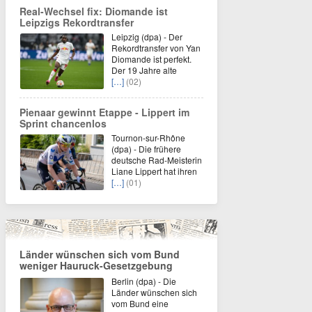
Real-Wechsel fix: Diomande ist
Leipzigs Rekordtransfer
Leipzig (dpa) - Der
Rekordtransfer von Yan
Diomande ist perfekt.
Der 19 Jahre alte
[…]
(02)
Pienaar gewinnt Etappe - Lippert im
Sprint chancenlos
Tournon-sur-Rhône
(dpa) - Die frühere
deutsche Rad-Meisterin
Liane Lippert hat ihren
[…]
(01)
Länder wünschen sich vom Bund
weniger Hauruck-Gesetzgebung
Berlin (dpa) - Die
Länder wünschen sich
vom Bund eine