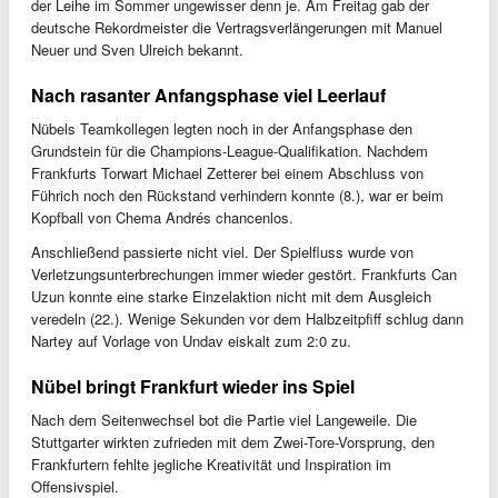
der Leihe im Sommer ungewisser denn je. Am Freitag gab der
deutsche Rekordmeister die Vertragsverlängerungen mit Manuel
Neuer und Sven Ulreich bekannt.
Nach rasanter Anfangsphase viel Leerlauf
Nübels Teamkollegen legten noch in der Anfangsphase den
Grundstein für die Champions-League-Qualifikation. Nachdem
Frankfurts Torwart Michael Zetterer bei einem Abschluss von
Führich noch den Rückstand verhindern konnte (8.), war er beim
Kopfball von Chema Andrés chancenlos.
Anschließend passierte nicht viel. Der Spielfluss wurde von
Verletzungsunterbrechungen immer wieder gestört. Frankfurts Can
Uzun konnte eine starke Einzelaktion nicht mit dem Ausgleich
veredeln (22.). Wenige Sekunden vor dem Halbzeitpfiff schlug dann
Nartey auf Vorlage von Undav eiskalt zum 2:0 zu.
Nübel bringt Frankfurt wieder ins Spiel
Nach dem Seitenwechsel bot die Partie viel Langeweile. Die
Stuttgarter wirkten zufrieden mit dem Zwei-Tore-Vorsprung, den
Frankfurtern fehlte jegliche Kreativität und Inspiration im
Offensivspiel.