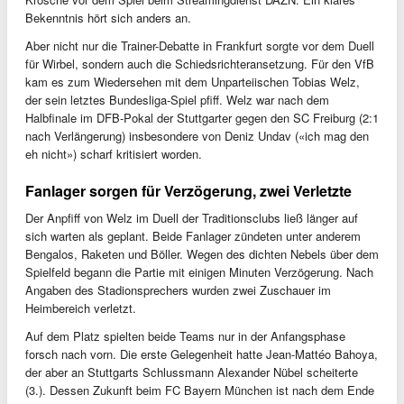
Bekenntnis hört sich anders an.
Aber nicht nur die Trainer-Debatte in Frankfurt sorgte vor dem Duell
für Wirbel, sondern auch die Schiedsrichteransetzung. Für den VfB
kam es zum Wiedersehen mit dem Unparteiischen Tobias Welz,
der sein letztes Bundesliga-Spiel pfiff. Welz war nach dem
Halbfinale im DFB-Pokal der Stuttgarter gegen den SC Freiburg (2:1
nach Verlängerung) insbesondere von Deniz Undav («ich mag den
eh nicht») scharf kritisiert worden.
Fanlager sorgen für Verzögerung, zwei Verletzte
Der Anpfiff von Welz im Duell der Traditionsclubs ließ länger auf
sich warten als geplant. Beide Fanlager zündeten unter anderem
Bengalos, Raketen und Böller. Wegen des dichten Nebels über dem
Spielfeld begann die Partie mit einigen Minuten Verzögerung. Nach
Angaben des Stadionsprechers wurden zwei Zuschauer im
Heimbereich verletzt.
Auf dem Platz spielten beide Teams nur in der Anfangsphase
forsch nach vorn. Die erste Gelegenheit hatte Jean-Mattéo Bahoya,
der aber an Stuttgarts Schlussmann Alexander Nübel scheiterte
(3.). Dessen Zukunft beim FC Bayern München ist nach dem Ende