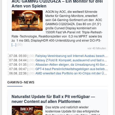
AOC GAMING CQ32G4ZA – Ein Monitor für drei
Arten von Spielen
AGON by AOC, die weltweit führende
Marke für Gaming-Monitore, erweitert
sein G4-Gaming-Sortiment um den AOC
GAMING CQ32G4ZA. Das 80 cm (31,5“)
große Curved Display kombiniert ein
1500R Fast VA-Panel mit Triple-Refresh-
Rate -Technologie, Reaktionszeiten von 0,3 ms MPRT sowie bis
zu 1 ms GtG, DisplayHDR 400-Unterstützung und einer DCI-P3-
[…]
(00)
vor 40 Minuten
07.08. 05:00 |
(00)
Fairplay-Vereinbarung soll Internet-Ausbau beschleunigen
07.08. 04:44 |
(00)
Galaxy Z Fold 8: Kompakt, ausdauernd und fast ohne Falte
07.08. 01:35 |
(00)
Atlassian-Aktien steigen, da Umsatzsprung KI-Sorgen dämpft
07.08. 00:47 |
(00)
GPT-4 baut Persönlichkeitsfragebögen aus beliebigen Texten und sagt Antworten voraus
06.08. 22:36 |
(00)
AMD erweitert das Portfolio an KI-Chips mit der Übernahme von Taalas
GAMING-NEWS
Naturalist Update für Ball x Pit verfügbar —
neuer Content auf allen Plattformen
Das letzte und natürlich wieder
kostenlose Update für das erfolgreiche