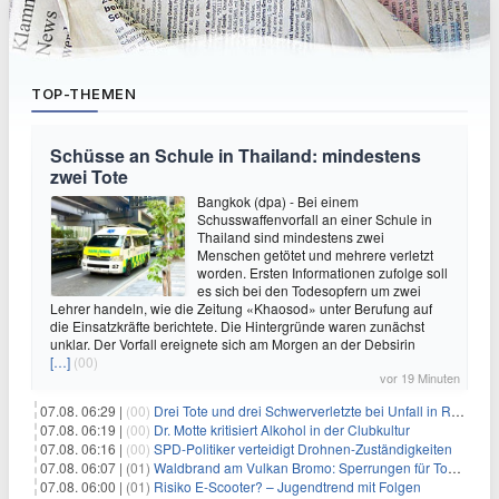
TOP-THEMEN
Schüsse an Schule in Thailand: mindestens
zwei Tote
Bangkok (dpa) - Bei einem
Schusswaffenvorfall an einer Schule in
Thailand sind mindestens zwei
Menschen getötet und mehrere verletzt
worden. Ersten Informationen zufolge soll
es sich bei den Todesopfern um zwei
Lehrer handeln, wie die Zeitung «Khaosod» unter Berufung auf
die Einsatzkräfte berichtete. Die Hintergründe waren zunächst
unklar. Der Vorfall ereignete sich am Morgen an der Debsirin
[…]
(00)
vor 19 Minuten
07.08. 06:29 |
(00)
Drei Tote und drei Schwerverletzte bei Unfall in Rheinland-Pfalz
07.08. 06:19 |
(00)
Dr. Motte kritisiert Alkohol in der Clubkultur
07.08. 06:16 |
(00)
SPD-Politiker verteidigt Drohnen-Zuständigkeiten
07.08. 06:07 |
(01)
Waldbrand am Vulkan Bromo: Sperrungen für Touristen
07.08. 06:00 |
(01)
Risiko E-Scooter? – Jugendtrend mit Folgen