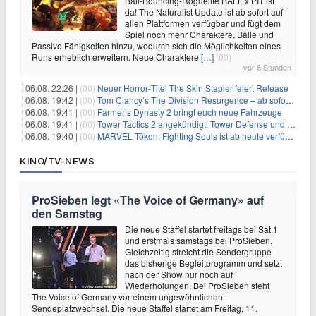
Ball-Bouncing-Roguelite BALL x PIT ist
da! The Naturalist Update ist ab sofort auf
allen Plattformen verfügbar und fügt dem
Spiel noch mehr Charaktere, Bälle und
Passive Fähigkeiten hinzu, wodurch sich die Möglichkeiten eines
Runs erheblich erweitern. Neue Charaktere
[…]
(00)
vor 8 Stunden
06.08. 22:26 |
(00)
Neuer Horror‑Titel The Skin Stapler feiert Release
06.08. 19:42 |
(00)
Tom Clancy’s The Division Resurgence – ab sofort für euch verfügbar
06.08. 19:41 |
(00)
Farmer’s Dynasty 2 bringt euch neue Fahrzeuge
06.08. 19:41 |
(00)
Tower Tactics 2 angekündigt: Tower Defense und Deckbuilding Kombo kehrt zurück
06.08. 19:40 |
(00)
MARVEL Tōkon: Fighting Souls ist ab heute verfügbar
KINO/TV-NEWS
ProSieben legt «The Voice of Germany» auf
den Samstag
Die neue Staffel startet freitags bei Sat.1
und erstmals samstags bei ProSieben.
Gleichzeitig streicht die Sendergruppe
das bisherige Begleitprogramm und setzt
nach der Show nur noch auf
Wiederholungen. Bei ProSieben steht
The Voice of Germany vor einem ungewöhnlichen
Sendeplatzwechsel. Die neue Staffel startet am Freitag, 11.