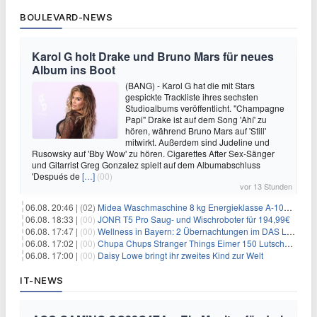
BOULEVARD-NEWS
Karol G holt Drake und Bruno Mars für neues
Album ins Boot
(BANG) - Karol G hat die mit Stars
gespickte Trackliste ihres sechsten
Studioalbums veröffentlicht. "Champagne
Papi" Drake ist auf dem Song 'Ahí' zu
hören, während Bruno Mars auf 'Still'
mitwirkt. Außerdem sind Judeline und
Rusowsky auf 'Bby Wow' zu hören. Cigarettes After Sex-Sänger
und Gitarrist Greg Gonzalez spielt auf dem Albumabschluss
'Después de
[…]
(00)
vor 13 Stunden
06.08. 20:46 |
(02)
Midea Waschmaschine 8 kg Energieklasse A-10% 1400 U/Min für 289,97€
06.08. 18:33 |
(00)
JONR T5 Pro Saug- und Wischroboter für 194,99€
06.08. 17:47 |
(00)
Wellness in Bayern: 2 Übernachtungen im DAS LUDWIG Sports Resort inkl. HP + Wellness ab 174€ p.P.
06.08. 17:02 |
(00)
Chupa Chups Stranger Things Eimer 150 Lutscher für 21,95€
06.08. 17:00 |
(00)
Daisy Lowe bringt ihr zweites Kind zur Welt
IT-NEWS