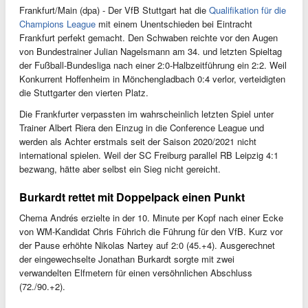
Frankfurt/Main (dpa) - Der VfB Stuttgart hat die
Qualifikation für die
Champions League
mit einem Unentschieden bei Eintracht
Frankfurt perfekt gemacht. Den Schwaben reichte vor den Augen
von Bundestrainer Julian Nagelsmann am 34. und letzten Spieltag
der Fußball-Bundesliga nach einer 2:0-Halbzeitführung ein 2:2. Weil
Konkurrent Hoffenheim in Mönchengladbach 0:4 verlor, verteidigten
die Stuttgarter den vierten Platz.
Die Frankfurter verpassten im wahrscheinlich letzten Spiel unter
Trainer Albert Riera den Einzug in die Conference League und
werden als Achter erstmals seit der Saison 2020/2021 nicht
international spielen. Weil der SC Freiburg parallel RB Leipzig 4:1
bezwang, hätte aber selbst ein Sieg nicht gereicht.
Burkardt rettet mit Doppelpack einen Punkt
Chema Andrés erzielte in der 10. Minute per Kopf nach einer Ecke
von WM-Kandidat Chris Führich die Führung für den VfB. Kurz vor
der Pause erhöhte Nikolas Nartey auf 2:0 (45.+4). Ausgerechnet
der eingewechselte Jonathan Burkardt sorgte mit zwei
verwandelten Elfmetern für einen versöhnlichen Abschluss
(72./90.+2).