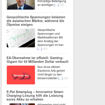
frühzeitige Beteiligung
an wichtigen
[…]
(00)
Geopolitische Spannungen belasten
die asiatischen Märkte, während die
Ölpreise steigen
Geopolitische
Spannungen und
Marktreaktionen Mit
dem Anstieg der
Spannungen im Iran
[…]
(00)
EA-Übernahme ist offiziell: Gaming-
Gigant für 55 Milliarden Dollar verkauft
Nun ist es offiziell:
Electronic Arts gehört
nicht länger zu den
börsennotierten
[…]
(00)
E-Pal Smartplug – Innovative Smart-
Charging-Lösung hilft die Leistung
eures Akku zu erhalten
Hitzewellen sind nicht