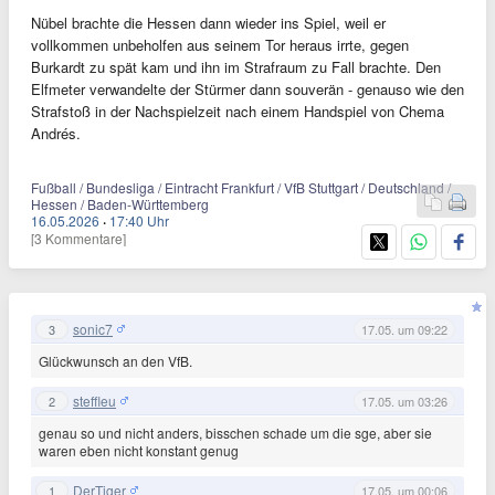
Nübel brachte die Hessen dann wieder ins Spiel, weil er
vollkommen unbeholfen aus seinem Tor heraus irrte, gegen
Burkardt zu spät kam und ihn im Strafraum zu Fall brachte. Den
Elfmeter verwandelte der Stürmer dann souverän - genauso wie den
Strafstoß in der Nachspielzeit nach einem Handspiel von Chema
Andrés.
Fußball / Bundesliga / Eintracht Frankfurt / VfB Stuttgart / Deutschland /
Hessen / Baden-Württemberg
16.05.2026
·
17:40 Uhr
[3 Kommentare]
sonic7
3
17.05. um 09:22
Glückwunsch an den VfB.
steffleu
2
17.05. um 03:26
genau so und nicht anders, bisschen schade um die sge, aber sie
waren eben nicht konstant genug
DerTiger
1
17.05. um 00:06