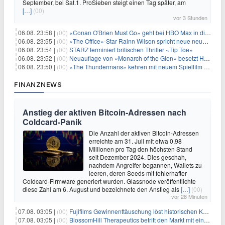
September, bei Sat.1. ProSieben steigt einen Tag später, am
[…]
(00)
vor 3 Stunden
06.08. 23:58 |
(00)
«Conan O'Brien Must Go» geht bei HBO Max in die dritte Runde
06.08. 23:55 |
(00)
«The Office»-Star Rainn Wilson spricht neue neuseeländische Serie «Settling»
06.08. 23:54 |
(00)
STARZ terminiert britischen Thriller «Tip Toe»
06.08. 23:52 |
(00)
Neuauflage von «Monarch of the Glen» besetzt Hauptrollen
06.08. 23:50 |
(00)
«The Thundermans» kehren mit neuem Spielfilm zurück
FINANZNEWS
Anstieg der aktiven Bitcoin-Adressen nach
Coldcard-Panik
Die Anzahl der aktiven Bitcoin-Adressen
erreichte am 31. Juli mit etwa 0,98
Millionen pro Tag den höchsten Stand
seit Dezember 2024. Dies geschah,
nachdem Angreifer begannen, Wallets zu
leeren, deren Seeds mit fehlerhafter
Coldcard-Firmware generiert wurden. Glassnode veröffentlichte
diese Zahl am 6. August und bezeichnete den Anstieg als
[…]
(00)
vor 28 Minuten
07.08. 03:05 |
(00)
Fujifilms Gewinnenttäuschung löst historischen Kursrückgang aus
07.08. 03:05 |
(00)
BlossomHill Therapeutics betritt den Markt mit einem IPO-Boost von 150 Millionen Dollar