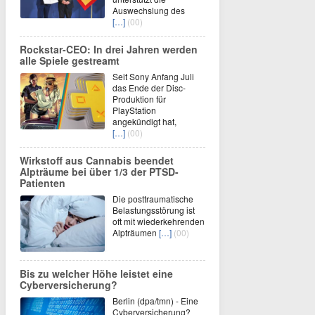
Auswechslung des
[…]
(00)
Rockstar-CEO: In drei Jahren werden
alle Spiele gestreamt
Seit Sony Anfang Juli
das Ende der Disc-
Produktion für
PlayStation
angekündigt hat,
[…]
(00)
Wirkstoff aus Cannabis beendet
Alpträume bei über 1/3 der PTSD-
Patienten
Die posttraumatische
Belastungsstörung ist
oft mit wiederkehrenden
Alpträumen
[…]
(00)
Bis zu welcher Höhe leistet eine
Cyberversicherung?
Berlin (dpa/tmn) - Eine
Cyberversicherung?