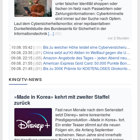
unter falscher Identität shoppen oder
fischen im Netz nach Passwörtern oder
Zahlungsinformationen: Cyberkriminelle
sind immer auf der Suche nach Opfern.
Laut dem Cybersicherheitsmonitor, einer repräsentativen
Dunkelfeldstudie des Bundesamts für Sicherheit in der
Informationstechnik
[…]
(00)
vor 2 Stunden
10.08. 05:42 |
(00)
Bis zu welcher Höhe leistet eine Cyberversicherung?
09.08. 23:35 |
(01)
China setzt auf KI-Aktien im Wettlauf gegen die USA um Chip- und Technologiedominanz
09.08. 22:15 |
(05)
Amazon-Angebote des Tages – jeden Abend neue Deals zum Stöbern
09.08. 21:55 |
(02)
American Express Gold Card: 50.000 Punkte Bonus + Metall-Kreditkarte
09.08. 21:45 |
(01)
Bis zu 300€ Prämie für KOSTENLOSES Girokonto bei der Santander – 50€ schon nach 1 Woche!
KINO/TV-NEWS
«Made in Korea» kehrt mit zweiter Staffel
zurück
Fast neun Monate nach dem Serienstart
setzt Disney+ seine koreanische
Prestigeproduktion «Made in Korea» fort.
Ein erster Teaser stimmt auf die neuen
Folgen ein, die Anfang September
erscheinen. Neun Jahre sind innerhalb
der Handlung vergangen: Baek Ki-tae hat den Höhepunkt seiner