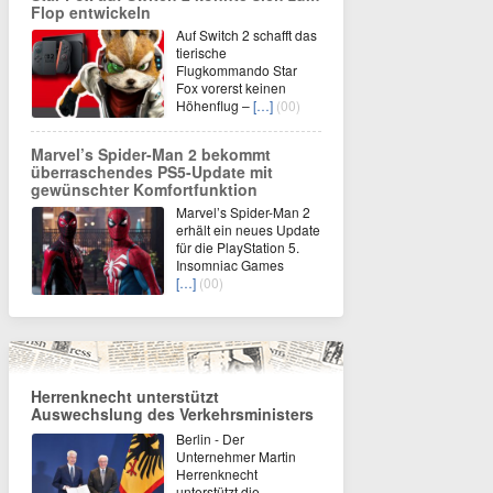
Flop entwickeln
Auf Switch 2 schafft das
tierische
Flugkommando Star
Fox vorerst keinen
Höhenflug –
[…]
(00)
Marvel’s Spider-Man 2 bekommt
überraschendes PS5-Update mit
gewünschter Komfortfunktion
Marvel’s Spider-Man 2
erhält ein neues Update
für die PlayStation 5.
Insomniac Games
[…]
(00)
Herrenknecht unterstützt
Auswechslung des Verkehrsministers
Berlin - Der
Unternehmer Martin
Herrenknecht
unterstützt die