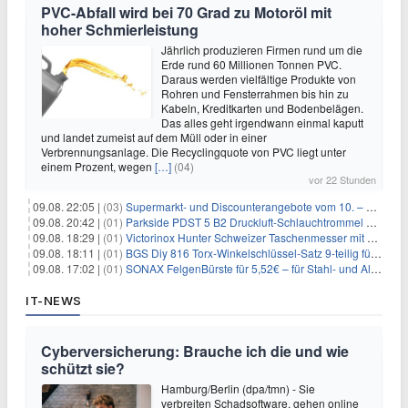
PVC-Abfall wird bei 70 Grad zu Motoröl mit
hoher Schmierleistung
Jährlich produzieren Firmen rund um die
Erde rund 60 Millionen Tonnen PVC.
Daraus werden vielfältige Produkte von
Rohren und Fensterrahmen bis hin zu
Kabeln, Kreditkarten und Bodenbelägen.
Das alles geht irgendwann einmal kaputt
und landet zumeist auf dem Müll oder in einer
Verbrennungsanlage. Die Recyclingquote von PVC liegt unter
einem Prozent, wegen
[…]
(04)
vor 22 Stunden
09.08. 22:05 |
(03)
Supermarkt- und Discounterangebote vom 10. – 15.08.2026
09.08. 20:42 |
(01)
Parkside PDST 5 B2 Druckluft-Schlauchtrommel mit 10 m Schlauch für 25,94€
09.08. 18:29 |
(01)
Victorinox Hunter Schweizer Taschenmesser mit 12 Funktionen für 43,99€
09.08. 18:11 |
(01)
BGS Diy 816 Torx-Winkelschlüssel-Satz 9-teilig für 6,45€
09.08. 17:02 |
(01)
SONAX FelgenBürste für 5,52€ – für Stahl- und Alufelgen
IT-NEWS
Cyberversicherung: Brauche ich die und wie
schützt sie?
Hamburg/Berlin (dpa/tmn) - Sie
verbreiten Schadsoftware, gehen online