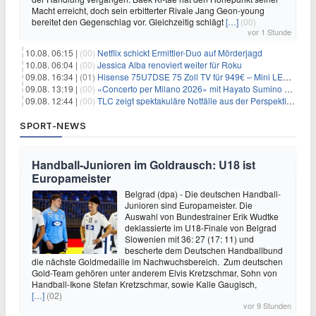
Macht erreicht, doch sein erbitterter Rivale Jang Geon-young
bereitet den Gegenschlag vor. Gleichzeitig schlägt
[…]
(00)
vor 1 Stunde
10.08. 06:15 |
(00)
Netflix schickt Ermittler-Duo auf Mörderjagd
10.08. 06:04 |
(00)
Jessica Alba renoviert weiter für Roku
09.08. 16:34 |
(01)
Hisense 75U7DSE 75 Zoll TV für 949€ – Mini LED, 144Hz, 2026
09.08. 13:19 |
(00)
«Concerto per Milano 2026» mit Hayato Sumino kommt zu arte
09.08. 12:44 |
(00)
TLC zeigt spektakuläre Notfälle aus der Perspektive der Patienten
SPORT-NEWS
Handball-Junioren im Goldrausch: U18 ist
Europameister
Belgrad (dpa) - Die deutschen Handball-
Junioren sind Europameister. Die
Auswahl von Bundestrainer Erik Wudtke
deklassierte im U18-Finale von Belgrad
Slowenien mit 36: 27 (17: 11) und
bescherte dem Deutschen Handballbund
die nächste Goldmedaille im Nachwuchsbereich. Zum deutschen
Gold-Team gehören unter anderem Elvis Kretzschmar, Sohn von
Handball-Ikone Stefan Kretzschmar, sowie Kalle Gaugisch,
[…]
(02)
vor 9 Stunden