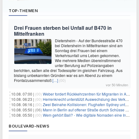
TOP-THEMEN
Drei Frauen sterben bei Unfall auf B470 in
Mittelfranken
Dietersheim - Auf der Bundesstraße 470
bei Dietersheim in Mittelfranken sind am
Sonntag drei Frauen bei einem
Verkehrsunfall ums Leben gekommen.
Wie mehrere Medien übereinstimmend
unter Berufung auf Polizeiangaben
berichten, saßen alle drei Todesopfer im gleichen Fahrzeug. Aus
bislang unbekannten Gründen war es am Abend zu einem
Frontalzusammenstoß
[…]
(00)
vor 50 Minuten
10.08. 07:00 |
(00)
Weber fordert Rückkehrzentren für Migranten in Afrika
10.08. 06:23 |
(00)
Herrenknecht unterstützt Auswechslung des Verkehrsministers
10.08. 06:16 |
(00)
Zwei Beinahe-Kollisionen: Flughafen Sydney unter Druck
10.08. 05:50 |
(06)
Mann in Berlin auf offener Straße durch Schüsse getötet
10.08. 05:50 |
(00)
Wem gehört Bali? - Wie digitale Nomaden eine Insel verändern
BOULEVARD-NEWS