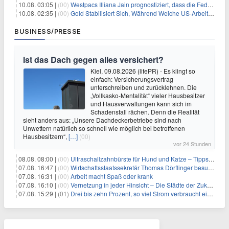
10.08. 03:05 |
(00)
Westpacs Illiana Jain prognostiziert, dass die Fed die Zinssätze nach dem Arbeitsmarktbericht stabil halten wird
10.08. 02:35 |
(00)
Gold Stabilisiert Sich, Während Weiche US-Arbeitsmarktdaten Zinsängste Lindern
BUSINESS/PRESSE
Ist das Dach gegen alles versichert?
Kiel, 09.08.2026 (lifePR) - Es klingt so
einfach: Versicherungsvertrag
unterschreiben und zurücklehnen. Die
„Vollkasko-Mentalität“ vieler Hausbesitzer
und Hausverwaltungen kann sich im
Schadensfall rächen. Denn die Realität
sieht anders aus: „Unsere Dachdeckerbetriebe sind nach
Unwettern natürlich so schnell wie möglich bei betroffenen
Hausbesitzern“,
[…]
(00)
vor 24 Stunden
08.08. 08:00 |
(00)
Ultraschallzahnbürste für Hund und Katze – Tipps zur erfolgreichen Eingewöhnung
07.08. 16:47 |
(00)
Wirtschaftsstaatssekretär Thomas Dörflinger besucht Handwerksbetrieb im Kammerbezirk Freiburg
07.08. 16:31 |
(00)
Arbeit macht Spaß oder krank
07.08. 16:10 |
(00)
Vernetzung in jeder Hinsicht – Die Städte der Zukunft sind grün-blau
07.08. 15:29 |
(01)
Drei bis zehn Prozent, so viel Strom verbraucht ein Aufzug im Gebäude