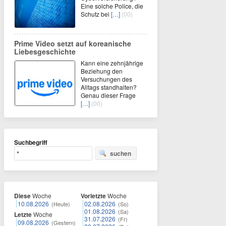
Eine solche Police, die
Schutz bei
[…]
(00)
Prime Video setzt auf koreanische
Liebesgeschichte
Kann eine zehnjährige
Beziehung den
Versuchungen des
Alltags standhalten?
Genau dieser Frage
[…]
(00)
Suchbegriff
suchen
Diese
Woche
Vorletzte
Woche
10.08.2026
02.08.2026
(Heute)
(So)
01.08.2026
(Sa)
Letzte
Woche
31.07.2026
(Fr)
09.08.2026
(Gestern)