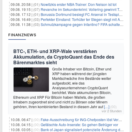
09.08. 20:58 |
(01)
Nowitzkis erster NBA-Trainer: Don Nelson ist tot
09.08. 19:15 |
(07)
Revanche im Sekundenkrimi: Vollering gewinnt Tour
09.08. 17:12 |
(01)
Borussia Dortmund besiegt FC Arsenal in Testspiel mit 3:2
09.08. 16:49 |
(03)
Perfekter Einstand: Torhüter ter Stegen siegt mit Ajax
09.08. 11:38 |
(03)
Schmutzkampagne gegen Infantino? FIFA schaltet auf Angriff
FINANZNEWS
BTC-, ETH- und XRP-Wale verstärken
Akkumulation, da CryptoQuant das Ende des
Bärenmarktes sieht
Große Inhaber von Bitcoin, Ether und
XRP haben während der jüngsten
Marktschwäche ihre Bestände weiter
aufgestockt, wie das
Analyseunternehmen CryptoQuant
berichtet. Wale akkumulieren Bitcoin,
Ethereum und XRP Für Bitcoin haben Wallets, die großen
Inhabern zugeordnet sind und nicht zu Börsen oder Minern
gehören, ihren kombinierten Bestand in diesem Jahr auf
[…]
(00)
vor 2 Stunden
10.08. 06:47 |
(00)
Fake-Ausschreibung für ING-Chefposten löst Verwirrung aus
10.08. 04:15 |
(00)
Gefälschte Auto-Inserate: So gehen Betrüger vor
10.08. 03:05 |
(00)
Bank of Japan signalisiert potenzielle Änderung der Zinspolitik angesichts von Inflationsbedenken