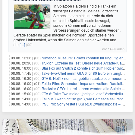
In Splatoon Raiders sind die Tanks ein
wichtiger Bestandteil deines Fortschritts.
Sie bestimmen nicht nur, wie du dich
durch die Spirhalit-Inseln bewegst,
sondern können mit verschiedenen
Verbesserungen deutlich stärker werden.
Gerade später im Spiel machen die richtigen Upgrades einen
großen Unterschied, wenn die Salmoniden stärker werden und
die
[…]
(00)
vor 14 Stunden
09.08. 12:26 |
(03)
Nintendo Museum: Tickets könnten für ungültig erklärt werden!
08.08. 20:36 |
(00)
Truxton Extreme im Test: Dieser neue Arcade-Klassiker verzeiht dir gar nichts
08.08. 18:00 |
(00)
Star Fox auf Switch 2 könnte sich zum Flop entwickeln
08.08. 17:45 |
(00)
Take-Two-Chef nennt GTA 6 für 80 Euro ein „unglaubliches Schnäppchen“
08.08. 16:30 |
(00)
GTA 6: Netflix nennt angeblich Laufzeit der neuen Gameplay-Präsentation
08.08. 16:00 |
(01)
Zelda-Film: Ganondorf, Impa und weitere Darsteller sollen feststehen
08.08. 16:00 |
(00)
Rockstar-CEO: In drei Jahren werden alle Spiele gestreamt
08.08. 15:00 |
(00)
GTA 6: Take-Two meldet „beispiellose“ Vorbestellungen – und nennt sie im selben Atemzug unkalkulierbar
08.08. 14:00 |
(00)
Fallout 3 war nicht so groß, wie Bethesda es ursprünglich wollte
08.08. 14:00 |
(00)
PS5 Pro: Sony testet PSSR-2.0 Zwangsupdate – und das ist gut so