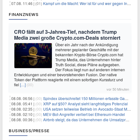
07.08. 11:46 |
(01)
Kampf um die Macht: Wer ist für und wer gegen Infantino?
FINANZNEWS
CRO fällt auf 3-Jahres-Tief, nachdem Trump
Media zwei große Crypto.com-Deals storniert
Über ein Jahr nach der Ankündigung
mehrerer geplanter Geschäfte mit der
bekannten Krypto-Börse Crypto.com hat
Trump Media, das Unternehmen hinter
Truth Social, diese Pläne aufgegeben.
Der Fokus liegt nun auf anderen internen
Entwicklungen und einer bevorstehenden Fusion. Der native
Token der Plattform reagierte mit einem sofortigen Kurssturz und
fiel
[…]
(00)
vor 50 Minuten
08.08. 06:56 |
(00)
Spindex überschreitet 150 Millionen erfasste Gaming-Ereignisse in Echtzeit-Datenpipeline
08.08. 05:41 |
(00)
XRP auf $50? Analyst sieht langfristiges Potenzial
08.08. 02:35 |
(00)
USA setzen teilweise Betrieb im Avocado-Staat Michoacán in Mexiko wieder in Gang
08.08. 02:10 |
(00)
MEV-Bot-Angreifer verliert bei Ethereum-Handel
08.08. 00:36 |
(00)
Airbnb steigt, da das Unternehmen die Umsatzprognose anhebt und starkes Wachstum signalisiert
BUSINESS/PRESSE