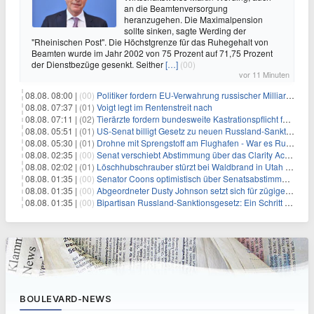
an die Beamtenversorgung
heranzugehen. Die Maximalpension
sollte sinken, sagte Werding der
"Rheinischen Post". Die Höchstgrenze für das Ruhegehalt von
Beamten wurde im Jahr 2002 von 75 Prozent auf 71,75 Prozent
der Dienstbezüge gesenkt. Seither
[…]
(00)
vor 11 Minuten
08.08. 08:00 |
(00)
Politiker fordern EU-Verwahrung russischer Milliarden
08.08. 07:37 |
(01)
Voigt legt im Rentenstreit nach
08.08. 07:11 |
(02)
Tierärzte fordern bundesweite Kastrationspflicht für Katzen
08.08. 05:51 |
(01)
US-Senat billigt Gesetz zu neuen Russland-Sanktionen
08.08. 05:30 |
(01)
Drohne mit Sprengstoff am Flughafen - War es Russland?
08.08. 02:35 |
(00)
Senat verschiebt Abstimmung über das Clarity Act: Auswirkungen auf Unternehmen und das Vertrauen der Investoren
08.08. 02:02 |
(01)
Löschhubschrauber stürzt bei Waldbrand in Utah ab
08.08. 01:35 |
(00)
Senator Coons optimistisch über Senatsabstimmungen angesichts von Finanzierungsbedenken
08.08. 01:35 |
(00)
Abgeordneter Dusty Johnson setzt sich für zügige Regierungsfinanzierung angesichts von Shutdown-Risiken ein
08.08. 01:35 |
(00)
Bipartisan Russland-Sanktionsgesetz: Ein Schritt in Richtung Energieunabhängigkeit
BOULEVARD-NEWS