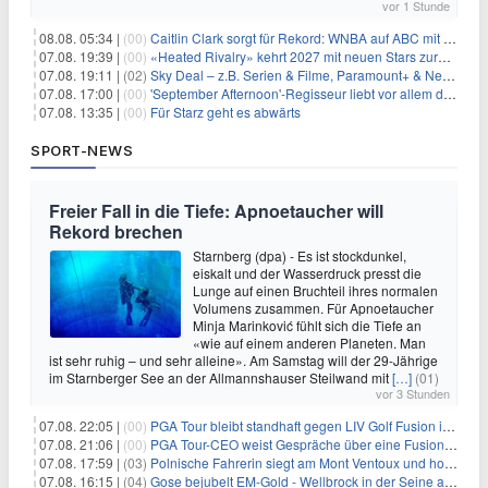
vor 1 Stunde
08.08. 05:34 |
(00)
Caitlin Clark sorgt für Rekord: WNBA auf ABC mit 2,5 Millionen Zuschauern
07.08. 19:39 |
(00)
«Heated Rivalry» kehrt 2027 mit neuen Stars zurück
07.08. 19:11 |
(02)
Sky Deal – z.B. Serien & Filme, Paramount+ & Netflix für 19,99€/Monat
07.08. 17:00 |
(00)
'September Afternoon'-Regisseur liebt vor allem die 'Banalität' in seinen Filmen
07.08. 13:35 |
(00)
Für Starz geht es abwärts
SPORT-NEWS
Freier Fall in die Tiefe: Apnoetaucher will
Rekord brechen
Starnberg (dpa) - Es ist stockdunkel,
eiskalt und der Wasserdruck presst die
Lunge auf einen Bruchteil ihres normalen
Volumens zusammen. Für Apnoetaucher
Minja Marinković fühlt sich die Tiefe an
«wie auf einem anderen Planeten. Man
ist sehr ruhig – und sehr alleine». Am Samstag will der 29-Jährige
im Starnberger See an der Allmannshauser Steilwand mit
[…]
(01)
vor 3 Stunden
07.08. 22:05 |
(00)
PGA Tour bleibt standhaft gegen LIV Golf Fusion in einem sich wandelnden Sportumfeld
07.08. 21:06 |
(00)
PGA Tour-CEO weist Gespräche über eine Fusion mit LIV Golf zurück und bekräftigt die Wettbewerbslandschaft
07.08. 17:59 |
(03)
Polnische Fahrerin siegt am Mont Ventoux und holt Tour-Gelb
07.08. 16:15 |
(04)
Gose bejubelt EM-Gold - Wellbrock in der Seine ausgebremst