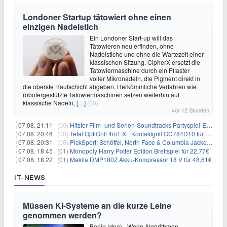
Londoner Startup tätowiert ohne einen
einzigen Nadelstich
Ein Londoner Start-up will das
Tätowieren neu erfinden, ohne
Nadelstiche und ohne die Wartezeit einer
klassischen Sitzung. CipherX ersetzt die
Tätowiermaschine durch ein Pflaster
voller Mikronadeln, die Pigment direkt in
die oberste Hautschicht abgeben. Herkömmliche Verfahren wie
robotergestützte Tätowiermaschinen setzen weiterhin auf
klassische Nadeln,
[…]
(00)
vor 12 Stunden
07.08. 21:11 |
(00)
Hitster Film- und Serien-Soundtracks Partyspiel-Erweiterung für 6,99€
07.08. 20:46 |
(00)
Tefal OptiGrill 4in1 XL Kontaktgrill GC784D10 für 239,99€
07.08. 20:31 |
(00)
PickSport: Schöffel, North Face & Columbia Jacken ab 39,60€
07.08. 18:45 |
(01)
Monopoly Harry Potter Edition Brettspiel für 22,77€
07.08. 18:22 |
(01)
Makita DMP180Z Akku-Kompressor 18 V für 48,61€
IT-NEWS
Müssen KI-Systeme an die kurze Leine
genommen werden?
Berlin (dpa) - Wenn Algorithmen