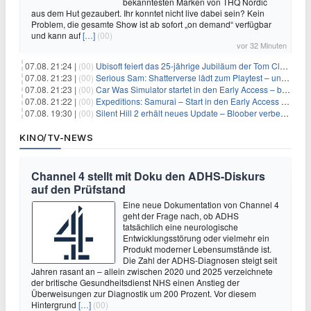
bekanntesten Marken von THQ Nordic
aus dem Hut gezaubert. Ihr konntet nicht live dabei sein? Kein
Problem, die gesamte Show ist ab sofort „on demand“ verfügbar
und kann auf
[…]
(00)
vor 32 Minuten
07.08. 21:24 |
(00)
Ubisoft feiert das 25-jährige Jubiläum der Tom Clancy’s Ghost Recon-Reihe
07.08. 21:23 |
(00)
Serious Sam: Shatterverse lädt zum Playtest – und erscheint schon bald!
07.08. 21:23 |
(00)
Car Was Simulator startet in den Early Access – bald gehts los!
07.08. 21:22 |
(00)
Expeditions: Samurai – Start in den Early Access ab heute im feudalen Japan
07.08. 19:30 |
(00)
Silent Hill 2 erhält neues Update – Bloober verbessert Grafik und Performance
KINO/TV-NEWS
Channel 4 stellt mit Doku den ADHS-Diskurs
auf den Prüfstand
Eine neue Dokumentation von Channel 4
geht der Frage nach, ob ADHS
tatsächlich eine neurologische
Entwicklungsstörung oder vielmehr ein
Produkt moderner Lebensumstände ist.
Die Zahl der ADHS-Diagnosen steigt seit
Jahren rasant an – allein zwischen 2020 und 2025 verzeichnete
der britische Gesundheitsdienst NHS einen Anstieg der
Überweisungen zur Diagnostik um 200 Prozent. Vor diesem
Hintergrund
[…]
(00)