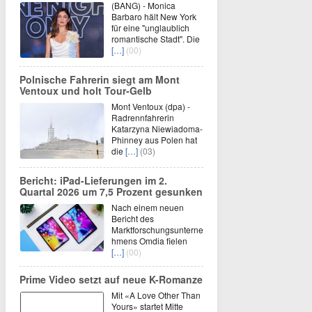
(BANG) - Monica
Barbaro hält New York
für eine "unglaublich
romantische Stadt". Die
[…]
(00)
Polnische Fahrerin siegt am Mont
Ventoux und holt Tour-Gelb
Mont Ventoux (dpa) -
Radrennfahrerin
Katarzyna Niewiadoma-
Phinney aus Polen hat
die
[…]
(03)
Bericht: iPad-Lieferungen im 2.
Quartal 2026 um 7,5 Prozent gesunken
Nach einem neuen
Bericht des
Marktforschungsunterne
hmens Omdia fielen
[…]
(00)
Prime Video setzt auf neue K-Romanze
Mit «A Love Other Than
Yours» startet Mitte