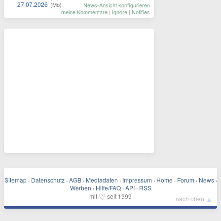
27.07.2026
(Mo)
News-Ansicht konfigurieren
meine Kommentare
|
Ignore
|
Notifies
Sitemap
·
Datenschutz
·
AGB
·
Mediadaten
·
Impressum
·
Home
·
Forum
·
News
·
Werben
·
Hilfe/FAQ
·
API
·
RSS
♡
mit
seit 1999
▲
nach oben