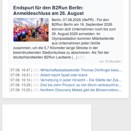
Endspurt für den B2Run Berlin:
Anmeldeschluss am 26. August
Berlin, 07.08.2026 (lifePR) - Für den
B2Run Berlin am 16. September 2026
können sich Unternehmen noch bis zum
26. August 2026 anmelden. Im
Olympiastadion kommen Mitarbeitende
aus Unternehmen jeder Größe
zusammen, um die 5,7 Kilometer lange Strecke in der
beeindruckenden Stadionkulisse zu absolvieren. Als Teil der
deutschlandweiten B2Run Laufserie
[…]
(00)
vor 19 Stunden
07.08. 16:47 |
(00)
Wirtschaftsstaatssekretär Thomas Dörflinger besucht Handwerksbetrieb im Kammerbezirk Freiburg
07.08. 16:31 |
(00)
Arbeit macht Spaß oder krank
07.08. 16:10 |
(00)
Vernetzung in jeder Hinsicht – Die Städte der Zukunft sind grün-blau
07.08. 15:29 |
(00)
Drei bis zehn Prozent, so viel Strom verbraucht ein Aufzug im Gebäude
07.08. 15:20 |
(00)
Northern Discovery Metals gibt die Börsennotierung an der Frankfurter Wertpapierbörse bekannt