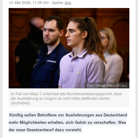
13. Mai 2026, 11:39 Uhr
·
Quelle:
dpa
Foto: Denes Erdos/AP/dpa
Im Fall von Maja T. entschied das Bundesverfassungsgericht, dass
die Auslieferung an Ungarn so nicht hätte stattfinden dürfen.
(Archivbild)
Künftig sollen Betroffene vor Auslieferungen aus Deutschland
mehr Möglichkeiten erhalten, sich Gehör zu verschaffen. Was
der neue Gesetzentwurf dazu vorsieht.