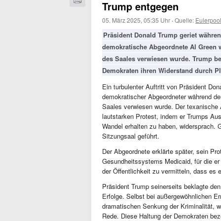
Trump entgegen
05. März 2025, 05:35 Uhr
·
Quelle:
Eulerpoo
Präsident Donald Trump geriet während
demokratische Abgeordnete Al Green 
des Saales verwiesen wurde. Trump be
Demokraten ihren Widerstand durch Pla
Ein turbulenter Auftritt von Präsident D
demokratischer Abgeordneter während der
Saales verwiesen wurde. Der texanische 
lautstarken Protest, indem er Trumps Auss
Wandel erhalten zu haben, widersprach. G
Sitzungsaal geführt.
Der Abgeordnete erklärte später, sein Pro
Gesundheitssystems Medicaid, für die er 
der Öffentlichkeit zu vermitteln, dass e
Präsident Trump seinerseits beklagte de
Erfolge. Selbst bei außergewöhnlichen Er
dramatischen Senkung der Kriminalität, w
Rede. Diese Haltung der Demokraten bezei