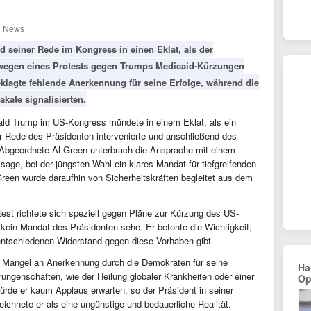
l News
 seiner Rede im Kongress in einen Eklat, als der
wegen eines Protests gegen Trumps Medicaid-Kürzungen
klagte fehlende Anerkennung für seine Erfolge, während die
kate signalisierten.
onald Trump im US-Kongress mündete in einem Eklat, als ein
 Rede des Präsidenten intervenierte und anschließend des
Abgeordnete Al Green unterbrach die Ansprache mit einem
age, bei der jüngsten Wahl ein klares Mandat für tiefgreifenden
reen wurde daraufhin von Sicherheitskräften begleitet aus dem
test richtete sich speziell gegen Pläne zur Kürzung des US-
kein Mandat des Präsidenten sehe. Er betonte die Wichtigkeit,
s entschiedenen Widerstand gegen diese Vorhaben gibt.
n Mangel an Anerkennung durch die Demokraten für seine
Ha
rungenschaften, wie der Heilung globaler Krankheiten oder einer
Op
ürde er kaum Applaus erwarten, so der Präsident in seiner
chnete er als eine ungünstige und bedauerliche Realität.