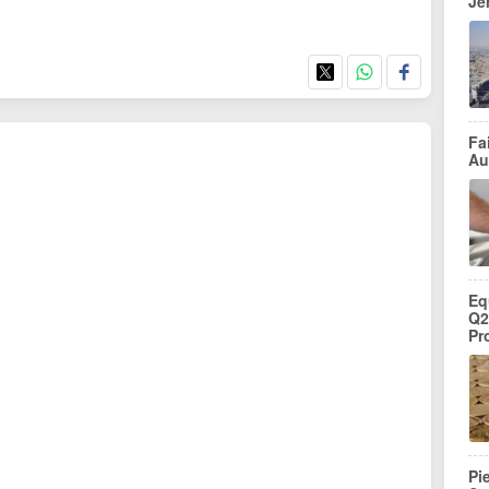
Je
Fa
Au
Eq
Q2
Pr
Pi