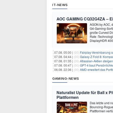
IT-NEWS
AOC GAMING CQ32G4ZA – Ein M
AGON by AOC, die
G4-Gaming-Sort
große Curved Dis
Rate -Technolog
DisplayHDR 400-
07.08. 05:00 |
(00)
Fairplay-Vereinbarung s
07.08. 04:44 |
(00)
Galaxy Z Fold 8: Kompak
07.08. 01:35 |
(00)
Atlassian-Aktien steig
07.08. 00:47 |
(00)
GPT-4 baut Persönlichk
06.08. 22:36 |
(00)
AMD erweitert das Portf
GAMING-NEWS
Naturalist Update für Ball x P
Plattformen
Das letzte und na
Bouncing-Roguelit
Plattformen verf