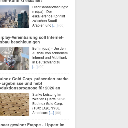
men-Konflikt eskaliert
Riad/Sanaa/Washingto
n (dpa) - Der
eskalierende Konflikt
zwischen Saudi-
Arabien und
[…]
(00)
irplay-Vereinbarung soll Internet-
sbau beschleunigen
Berlin (dpa) - Um den
Ausbau von schnellem
Internet und Mobilfunk
in Deutschland zu
[…]
(00)
uinox Gold Corp. präsentiert starke
-Ergebnisse und hebt
oduktionsprognose für 2026 an
Starke Leistung im
zweiten Quartal 2026
Equinox Gold Corp.
(TSX: EQX, NYSE
American:
[…]
(00)
enaar gewinnt Etappe - Lippert im