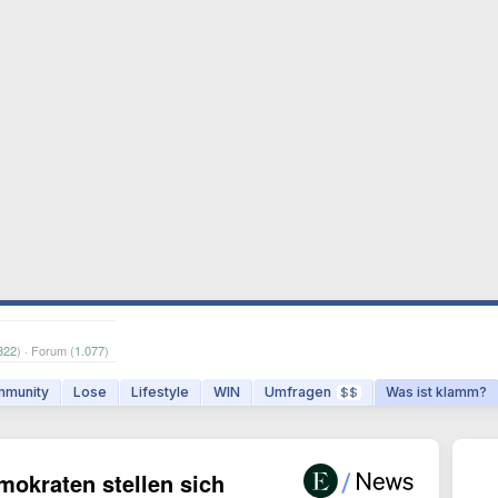
822
) · Forum (
1.077
)
munity
Lose
Lifestyle
WIN
Umfragen
Was ist klamm?
$$
mokraten stellen sich