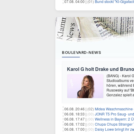
07.08. 04:00 |
(01)
Bund stockt "KI-Gigafact
BOULEVARD-NEWS
Karol G holt Drake und Bruno
(BANG) - Karol G 
Studioalbums ver
hören, während B
Rusowsky auf 'Bb
Gonzalez spielt
06.08. 20:46 |
(02)
Midea Waschmaschine 8
06.08. 18:33 |
(00)
JONR T5 Pro Saug- und 
06.08. 17:47 |
(00)
Wellness in Bayern: 2 Über
06.08. 17:02 |
(00)
Chupa Chups Stranger T
06.08. 17:00 |
(00)
Daisy Lowe bringt ihr zw