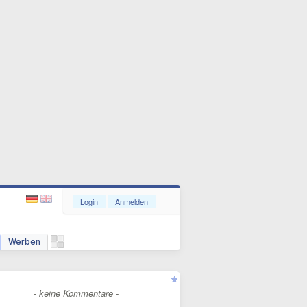
Login
Anmelden
Werben
- keine Kommentare -