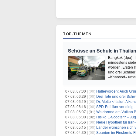
TOP-THEMEN
Schüsse an Schule in Thaila
Bangkok (dpa) - 
mindestens siebe
worden. Ersten I
und drei Schüler
«Khaosod» unter
07.08. 07:00 |
(00)
Hallervorden: Auch Grü
07.08. 06:29 |
(00)
Drei Tote und drei Schwe
07.08. 06:19 |
(00)
Dr. Motte kritisiert Alkoh
07.08. 06:16 |
(00)
SPD-Politiker verteidig
07.08. 06:07 |
(01)
Waldbrand am Vulkan Br
07.08. 06:00 |
(02)
Risiko E-Scooter? – Ju
07.08. 05:56 |
(00)
Neue Hypothek für Iran-
07.08. 05:15 |
(00)
Länder wünschen sich 
07.08. 04:30 |
(00)
Spanien im Finsternis-F