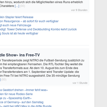
ten hinzu, wodurch sich die Möglichkeiten eines Runs erheblich
 Charaktere
[…]
(00)
vor 9 Stunden
kin Stapler feiert Release
on Resurgence – ab sofort für euch verfügbar
ngt euch neue Fahrzeuge
ndigt: Tower Defense und Deckbuilding Kombo kehrt zurück
 Souls ist ab heute verfügbar
 die Show» ins Free-TV
 Transferperiode zeigt NITRO die Fußball-Sendung zusätzlich zu
m frei empfangbaren Fernsehen. Die RTL-Tochter Sky weitet die
s Transferformats aus: Ab dem 10. August bis zum Ende des
-Transferfensters am 1. September wird Transfer Update: die
 im Free-TV bei NITRO ausgestrahlt. Die 35-minütige Sendung
]
(00)
vor 1 Stunde
a Gastdorf drehen «Immer fehlt was»
len für neue Rodeo-Serie
olge zu «Spaceship Earth»
ice of Germany» auf den Samstag
» geht bei HBO Max in die dritte Runde