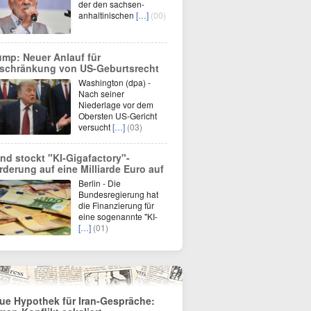
der den sachsen-
anhaltinischen
[…]
(00)
ump: Neuer Anlauf für
schränkung von US-Geburtsrecht
Washington (dpa) -
Nach seiner
Niederlage vor dem
Obersten US-Gericht
versucht
[…]
(03)
nd stockt "KI-Gigafactory"-
rderung auf eine Milliarde Euro auf
Berlin - Die
Bundesregierung hat
die Finanzierung für
eine sogenannte "KI-
[…]
(01)
ue Hypothek für Iran-Gespräche: