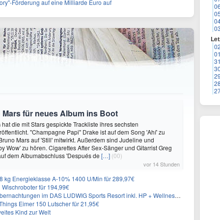
ory"-Förderung auf eine Milliarde Euro auf
0
0
0
0
Let
0
0
3
3
2
2
2
 Mars für neues Album ins Boot
hat die mit Stars gespickte Trackliste ihres sechsten
öffentlicht. "Champagne Papi" Drake ist auf dem Song 'Ahí' zu
runo Mars auf 'Still' mitwirkt. Außerdem sind Judeline und
y Wow' zu hören. Cigarettes After Sex-Sänger und Gitarrist Greg
 auf dem Albumabschluss 'Después de
[…]
(00)
vor 14 Stunden
 kg Energieklasse A-10% 1400 U/Min für 289,97€
Wischroboter für 194,99€
nachtungen im DAS LUDWIG Sports Resort inkl. HP + Wellness ab 174€ p.P.
hings Eimer 150 Lutscher für 21,95€
eites Kind zur Welt