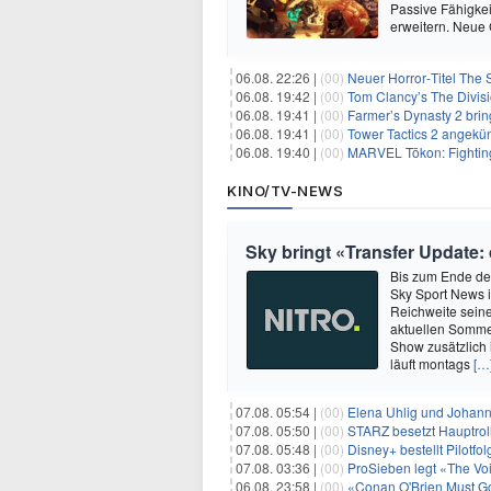
Passive Fähigkei
erweitern. Neue
06.08. 22:26 |
(00)
Neuer Horror‑Titel The S
06.08. 19:42 |
(00)
Tom Clancy’s The Divisi
06.08. 19:41 |
(00)
Farmer’s Dynasty 2 bri
06.08. 19:41 |
(00)
Tower Tactics 2 angekü
06.08. 19:40 |
(00)
MARVEL Tōkon: Fighting
KINO/TV-NEWS
Sky bringt «Transfer Update:
Bis zum Ende der
Sky Sport News i
Reichweite seine
aktuellen Sommer
Show zusätzlich
läuft montags
[…
07.08. 05:54 |
(00)
Elena Uhlig und Johann
07.08. 05:50 |
(00)
STARZ besetzt Hauptrol
07.08. 05:48 |
(00)
Disney+ bestellt Pilotf
07.08. 03:36 |
(00)
ProSieben legt «The Vo
06.08. 23:58 |
(00)
«Conan O'Brien Must Go