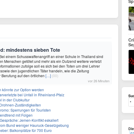
Sp
Cr
Se
nd: mindestens sieben Tote
Bei einem Schusswaffenangriff an einer Schule in Thailand sind
n Menschen getötet und mehr als ein Dutzend weitere verletzt
nformationen zufolge soll es sich bei den Toten um drei Lehrer
 sowie den jugendlichen Täter handeln, wie die Zeitung
 Berufung auf den örtlichen
[…]
(00)
vor 26 Minuten
n könnte zur Option werden
rverletzte bei Unfall in Rheinland-Pfalz
Suc
ol in der Clubkultur
t Drohnen-Zuständigkeiten
omo: Sperrungen für Touristen
gendtrend mit Folgen
Gespräche: Jemen-Konflikt eskaliert
vom Bund weniger Hauruck-Gesetzgebung
Di
ieber: Balkonplätze für 700 Euro
0