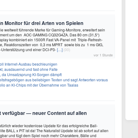
onitor für drei Arten von Spielen
 weltweit führende Marke für Gaming-Monitore, erweitert sein
iment um den AOC GAMING CQ32G4ZA. Das 80 cm (31,5“)
play kombiniert ein 1500R Fast VA-Panel mit Triple-Refresh-
ie, Reaktionszeiten von 0,3 ms MPRT sowie bis zu 1 ms GtG,
Unterstützung und einer DCI-P3-
[…]
(00)
vor 1 Stunde
oll Internet-Ausbau beschleunigen
t, ausdauernd und fast ohne Falte
en, da Umsatzsprung KI-Sorgen dämpft
eitsfragebögen aus beliebigen Texten und sagt Antworten voraus
olio an KI-Chips mit der Übernahme von Taalas
it verfügbar — neuer Content auf allen
türlich wieder kostenlose Update für das erfolgreiche Ball-
e BALL x PIT ist da! The Naturalist Update ist ab sofort auf allen
ügbar und fügt dem Spiel noch mehr Charaktere, Bälle und