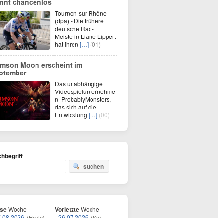
rint chancenlos
Tournon-sur-Rhône
(dpa) - Die frühere
deutsche Rad-
Meisterin Liane Lippert
hat ihren
[…]
(01)
imson Moon erscheint im
ptember
Das unabhängige
Videospielunternehme
n ProbablyMonsters,
das sich auf die
Entwicklung
[…]
(00)
hbegriff
suchen
ese
Woche
Vorletzte
Woche
7.08.2026
26.07.2026
(Heute)
(So)