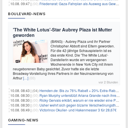
10.08. 09:47 |
(00)
Friedensrat: Gaza-Fahrplan als Ausweg aus Gewaltspirale
BOULEVARD-NEWS
'The White Lotus'-Star Aubrey Plaza ist Mutter
geworden
(BANG) - Aubrey Plaza und ihr Partner
Christopher Abbott sind Eltern geworden.
Für die 42-jährige Schauspielerin ist es
das erste Kind. Die 'The White Lotus'-
Darstellerin wurde am vergangenen
Wochenende in New York City mit ihrem
neugeborenen Baby gesichtet. Zuvor hatte sie die letzte
Broadway-Vorstellung ihres Partners in der Neuinszenierung von
Arthur
[…]
(00)
vor 2 Stunden
10.08. 08:43 |
(04)
Hemden.de: Bis zu 76% Rabatt + 20% Extra-Rabatt auf ALLE Hemden
10.08. 08:30 |
(00)
Ryan Murphy unterstützt Ariana Grande nach ihrem Ausstieg bei 'American Horror Story'
10.08. 08:30 |
(00)
Ricky Gervais erklärt, warum er nie wieder eine Preisverleihung moderieren will
10.08. 08:30 |
(00)
Usher wehrt sich gegen bizarre Verschwörungstheorie über angeblichen 'Klon'
10.08. 06:49 |
(00)
Victorinox Okulier- und Hakenmesser 3 für 28,67€
GAMING-NEWS