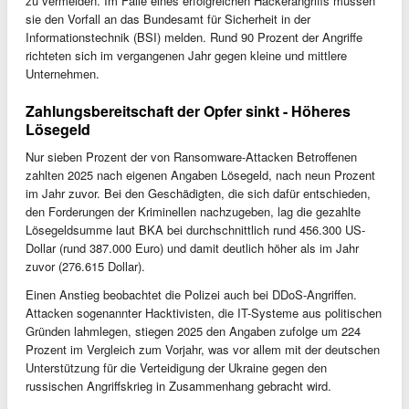
zu vermeiden. Im Falle eines erfolgreichen Hackerangriffs müssen
sie den Vorfall an das Bundesamt für Sicherheit in der
Informationstechnik (BSI) melden. Rund 90 Prozent der Angriffe
richteten sich im vergangenen Jahr gegen kleine und mittlere
Unternehmen.
Zahlungsbereitschaft der Opfer sinkt - Höheres
Lösegeld
Nur sieben Prozent der von Ransomware-Attacken Betroffenen
zahlten 2025 nach eigenen Angaben Lösegeld, nach neun Prozent
im Jahr zuvor. Bei den Geschädigten, die sich dafür entschieden,
den Forderungen der Kriminellen nachzugeben, lag die gezahlte
Lösegeldsumme laut BKA bei durchschnittlich rund 456.300 US-
Dollar (rund 387.000 Euro) und damit deutlich höher als im Jahr
zuvor (276.615 Dollar).
Einen Anstieg beobachtet die Polizei auch bei DDoS-Angriffen.
Attacken sogenannter Hacktivisten, die IT-Systeme aus politischen
Gründen lahmlegen, stiegen 2025 den Angaben zufolge um 224
Prozent im Vergleich zum Vorjahr, was vor allem mit der deutschen
Unterstützung für die Verteidigung der Ukraine gegen den
russischen Angriffskrieg in Zusammenhang gebracht wird.