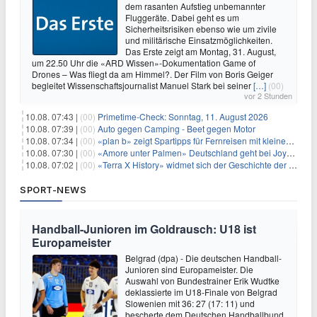
dem rasanten Aufstieg unbemannter
Fluggeräte. Dabei geht es um
Sicherheitsrisiken ebenso wie um zivile
und militärische Einsatzmöglichkeiten.
Das Erste zeigt am Montag, 31. August,
um 22.50 Uhr die «ARD Wissen»-Dokumentation Game of
Drones – Was fliegt da am Himmel?. Der Film von Boris Geiger
begleitet Wissenschaftsjournalist Manuel Stark bei seiner
[…]
(00)
vor 2 Stunden
10.08. 07:43 |
(00)
Primetime-Check: Sonntag, 11. August 2026
10.08. 07:39 |
(00)
Auto gegen Camping - Beet gegen Motor
10.08. 07:34 |
(00)
«plan b» zeigt Spartipps für Fernreisen mit kleinem Budget
10.08. 07:30 |
(00)
«Amore unter Palmen» Deutschland geht bei Joyn weiter
10.08. 07:02 |
(00)
«Terra X History» widmet sich der Geschichte der deutschen Vereine
SPORT-NEWS
Handball-Junioren im Goldrausch: U18 ist
Europameister
Belgrad (dpa) - Die deutschen Handball-
Junioren sind Europameister. Die
Auswahl von Bundestrainer Erik Wudtke
deklassierte im U18-Finale von Belgrad
Slowenien mit 36: 27 (17: 11) und
bescherte dem Deutschen Handballbund