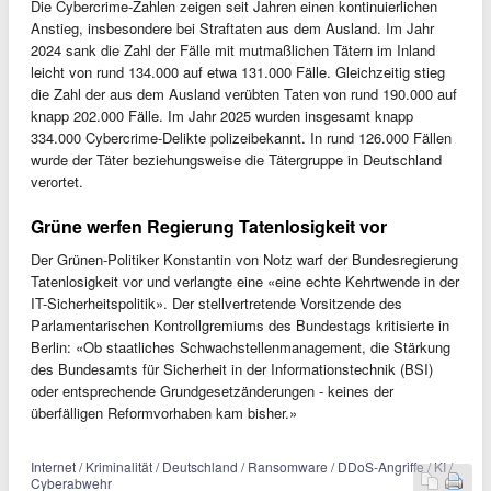
Die Cybercrime-Zahlen zeigen seit Jahren einen kontinuierlichen
Anstieg, insbesondere bei Straftaten aus dem Ausland. Im Jahr
2024 sank die Zahl der Fälle mit mutmaßlichen Tätern im Inland
leicht von rund 134.000 auf etwa 131.000 Fälle. Gleichzeitig stieg
die Zahl der aus dem Ausland verübten Taten von rund 190.000 auf
knapp 202.000 Fälle. Im Jahr 2025 wurden insgesamt knapp
334.000 Cybercrime-Delikte polizeibekannt. In rund 126.000 Fällen
wurde der Täter beziehungsweise die Tätergruppe in Deutschland
verortet.
Grüne werfen Regierung Tatenlosigkeit vor
Der Grünen-Politiker Konstantin von Notz warf der Bundesregierung
Tatenlosigkeit vor und verlangte eine «eine echte Kehrtwende in der
IT-Sicherheitspolitik». Der stellvertretende Vorsitzende des
Parlamentarischen Kontrollgremiums des Bundestags kritisierte in
Berlin: «Ob staatliches Schwachstellenmanagement, die Stärkung
des Bundesamts für Sicherheit in der Informationstechnik (BSI)
oder entsprechende Grundgesetzänderungen - keines der
überfälligen Reformvorhaben kam bisher.»
Internet / Kriminalität / Deutschland / Ransomware / DDoS-Angriffe / KI /
Cyberabwehr