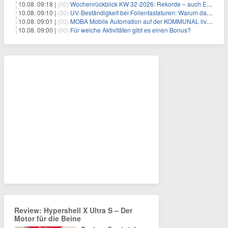
10.08. 09:18 |
(00)
Wochenrückblick KW 32-2026: Rekorde – auch Edelmetalle melden sich zurück!
10.08. 09:10 |
(00)
UV-Beständigkeit bei Folientastaturen: Warum das Material allein nicht über die Lebensdauer entscheidet
10.08. 09:01 |
(00)
MOBA Mobile Automation auf der KOMMUNAL live in Fulda
10.08. 09:00 |
(00)
Für welche Aktivitäten gibt es einen Bonus?
Review: Hypershell X Ultra S – Der
Motor für die Beine