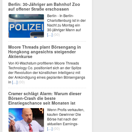
Berlin: 30-Jähriger am Bahnhof Zoo
auf offener Straße erschossen
Berlin - In Berlin-
Charlottenburg ist in der
Nacht zu Montag ein
30-jähriger Mann auf
[…]
(00)
Moore Threads plant Börsengang in
Hongkong angesichts steigender
Aktienkurse
Von KI-Wachstum profitieren Moore Threads
Technology Co. positioniert sich an der Spitze
der Revolution der künstlichen Intelligenz mit
der Ankündigung eines geplanten Börsengangs
in
[…]
(00)
Cramer schlägt Alarm: Warum dieser
Börsen-Crash die beste
Einstiegschance seit Monaten ist
Wenn Profis verkaufen,
kaufen Gewinner Die
Börse hat nach der
aktuellen Earnings-
[…]
(00)