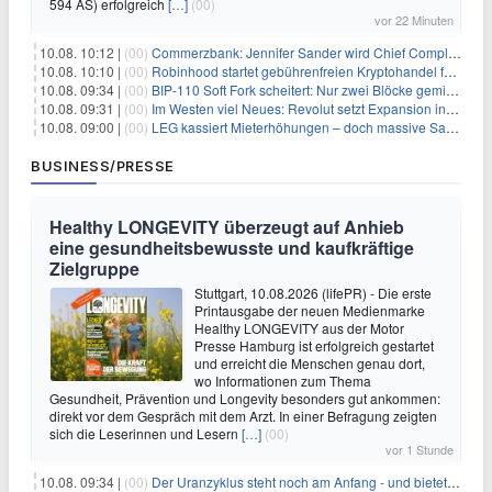
594 AS) erfolgreich
[…]
(00)
vor 22 Minuten
10.08. 10:12 |
(00)
Commerzbank: Jennifer Sander wird Chief Compliance Officer der
10.08. 10:10 |
(00)
Robinhood startet gebührenfreien Kryptohandel für britische Investoren
10.08. 09:34 |
(00)
BIP-110 Soft Fork scheitert: Nur zwei Blöcke gemined, bevor es zum Stillstand kommt
10.08. 09:31 |
(00)
Im Westen viel Neues: Revolut setzt Expansion in Europa fort
10.08. 09:00 |
(00)
LEG kassiert Mieterhöhungen – doch massive Sanierungskosten fressen Gewinne auf
BUSINESS/PRESSE
Healthy LONGEVITY überzeugt auf Anhieb
eine gesundheitsbewusste und kaufkräftige
Zielgruppe
Stuttgart, 10.08.2026 (lifePR) - Die erste
Printausgabe der neuen Medienmarke
Healthy LONGEVITY aus der Motor
Presse Hamburg ist erfolgreich gestartet
und erreicht die Menschen genau dort,
wo Informationen zum Thema
Gesundheit, Prävention und Longevity besonders gut ankommen:
direkt vor dem Gespräch mit dem Arzt. In einer Befragung zeigten
sich die Leserinnen und Lesern
[…]
(00)
vor 1 Stunde
10.08. 09:34 |
(00)
Der Uranzyklus steht noch am Anfang - und bietet Chancen