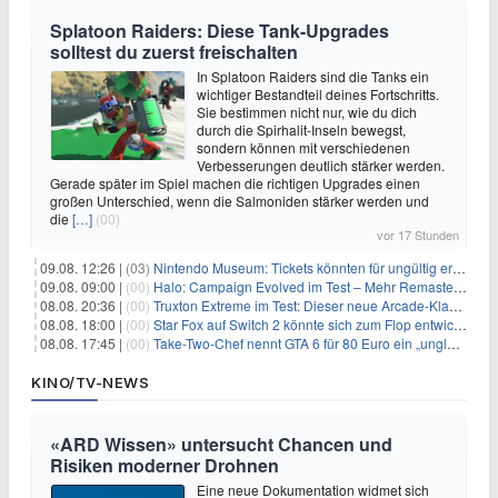
Splatoon Raiders: Diese Tank-Upgrades
solltest du zuerst freischalten
In Splatoon Raiders sind die Tanks ein
wichtiger Bestandteil deines Fortschritts.
Sie bestimmen nicht nur, wie du dich
durch die Spirhalit-Inseln bewegst,
sondern können mit verschiedenen
Verbesserungen deutlich stärker werden.
Gerade später im Spiel machen die richtigen Upgrades einen
großen Unterschied, wenn die Salmoniden stärker werden und
die
[…]
(00)
vor 17 Stunden
09.08. 12:26 |
(03)
Nintendo Museum: Tickets könnten für ungültig erklärt werden!
09.08. 09:00 |
(00)
Halo: Campaign Evolved im Test – Mehr Remaster als Remake
08.08. 20:36 |
(00)
Truxton Extreme im Test: Dieser neue Arcade-Klassiker verzeiht dir gar nichts
08.08. 18:00 |
(00)
Star Fox auf Switch 2 könnte sich zum Flop entwickeln
08.08. 17:45 |
(00)
Take-Two-Chef nennt GTA 6 für 80 Euro ein „unglaubliches Schnäppchen“
KINO/TV-NEWS
«ARD Wissen» untersucht Chancen und
Risiken moderner Drohnen
Eine neue Dokumentation widmet sich