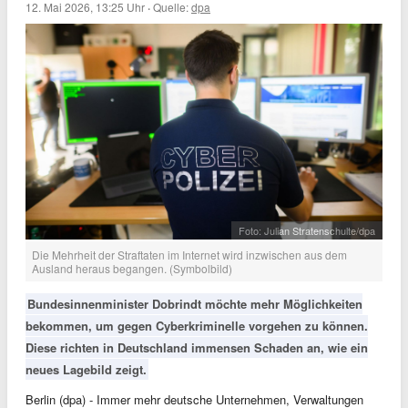
12. Mai 2026, 13:25 Uhr
·
Quelle:
dpa
Foto: Julian Stratenschulte/dpa
Die Mehrheit der Straftaten im Internet wird inzwischen aus dem
Ausland heraus begangen. (Symbolbild)
Bundesinnenminister Dobrindt möchte mehr Möglichkeiten
bekommen, um gegen Cyberkriminelle vorgehen zu können.
Diese richten in Deutschland immensen Schaden an, wie ein
neues Lagebild zeigt.
Berlin (dpa) - Immer mehr deutsche Unternehmen, Verwaltungen