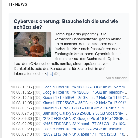
IT-NEWS
Cyberversicherung: Brauche ich die und wie
schützt sie?
Hamburg/Berlin (dpa/tmn) - Sie
verbreiten Schadsoftware, gehen online
unter falscher Identität shoppen oder
fischen im Netz nach Passwörtern oder
Zahlungsinformationen: Cyberkriminelle
sind immer auf der Suche nach Opfern.
Laut dem Cybersicherheitsmonitor, einer repräsentativen
Dunkelfeldstudie des Bundesamts für Sicherheit in der
Informationstechnik
[…]
(00)
vor 5 Stunden
10.08. 10:35 |
(00)
Google Pixel 10 Pro 128GB + 80GB im o2-Netz für 24,99€/Monat (effektiv -6,60€/Monat)
10.08. 10:25 |
(00)
Google Pixel 10 Pro 128GB + 15GB im Telekom-Netz für 19,98€/Monat (effektiv -12,77€/Monat)
10.08. 10:15 |
(00)
Xiaomi 17T 256GB + 25GB im o2-Netz für 14,99€/Monat (effektiv -4,30€/Monat)
10.08. 10:05 |
(00)
Xiaomi 17T 256GB + 35GB im o2-Netz für 17,99€/Monat (effektiv -2,47€/Monat)
10.08. 09:55 |
(00)
Xiaomi 17T Pro 512GB + 60GB im o2-Netz für ~19,99€/Monat (effektiv -7,22€/Monat)
10.08. 09:45 |
(00)
Samsung Galaxy S26 256GB + 50GB Vodafone-Netz für 19,99€/Monat (effektiv 1,26€/Monat)
10.08. 09:30 |
(01)
*278€ ERSPARNIS* Google Pixel 10 Pro 128GB + 60GB im o2-Netz für ~19,99€/Monat
10.08. 09:25 |
(00)
*265€ ERSPARNIS* Xiaomi 17T 256GB + 2x 10GB im o2-Netz für ~9,98€/Monat
10.08. 09:20 |
(00)
Google Pixel 10 Pro 128GB + 25GB im Telekom-Netz für ~24,99€/Monat (effektiv -9,85€/Monat)
10.08. 09:10 |
(00)
*263€ ERSPARNIS* Xiaomi 17T Pro 512GB + 40GB im o2-Netz für 14,99€/Monat