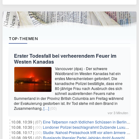
TOP-THEMEN
Erster Todesfall bei verheerendem Feuer im
Westen Kanadas
Vancouver (dpa) - Der schwere
Waldbrand im Westen Kanadas hat ein
erstes Menschenleben gefordert. Die
kanadische Polizei bestätigte, dass eine
80-jährige Frau nach Ausbruch des sich
schnell ausbreitenden Feuers nahe
Summerland in der Provinz British Columbia am Freitag während
der Evakuierung gestorben ist. Ihr Tod stehe mit dem Brand in
Zusammenhang,
[…]
(00)
vor 3 Minuten
10.08. 10:39 |
(07)
Eine Tatperson nach tödlichen Schüssen in Berlin im Visier
10.08. 10:30 |
(00)
Londoner Polizei beschlagnahmt Dutzende Luxusautos
10.08. 10:17 |
(00)
Studie: Nahost-Preisschock trifft vor allem ärmere Haushalte
10.08. 09:55 |
(02)
Russlands liberaler Partei Jabloko droht Ausschluss von Wahl