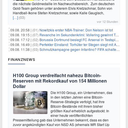
die nächste Goldmedaille im Nachwuchsbereich. Zum deutschen
Gold-Team gehören unter anderem Elvis Kretzschmar, Sohn von
Handball-Ikone Stefan Kretzschmar, sowie Kalle Gaugisch,
[…]
(03)
vor 12 Stunden
09.08. 20:58 |
(01)
Nowitzkis erster NBA-Trainer: Don Nelson ist tot
09.08. 19:15 |
(07)
Revanche im Sekundenkrimi: Vollering gewinnt Tour
09.08. 17:12 |
(02)
Borussia Dortmund besiegt FC Arsenal in Testspiel mit 3:2
09.08. 16:49 |
(03)
Perfekter Einstand: Torhüter ter Stegen siegt mit Ajax
09.08. 11:38 |
(03)
Schmutzkampagne gegen Infantino? FIFA schaltet auf Angriff
FINANZNEWS
H100 Group verdreifacht nahezu Bitcoin-
Reserven mit Rekordkauf von 154 Millionen
Dollar
Die H100 Group, ein Unternehmen, das
in den letzten Jahren eine Bitcoin-
Reserve-Strategie verfolgt, hat ihre
Bitcoin-Bestände mit ihrem bisher
größten Kauf erheblich aufgestockt. In
einer heute veröffentlichten
Pressemitteilung gab das Unternehmen bekannt, dass es den
zuvor angekündigten Kauf von NSD AS (ehemals WR Start Up