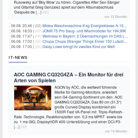
Rusowsky auf 'Bby Wow' zu hören. Cigarettes After Sex-Sänger
und Gitarrist Greg Gonzalez spielt auf dem Albumabschluss
'Después de
[…]
(00)
vor 13 Stunden
06.08. 20:46 |
(02)
Midea Waschmaschine 8 kg Energieklasse A-10% 1400 U/Min für 289,97€
06.08. 18:33 |
(00)
JONR T5 Pro Saug- und Wischroboter für 194,99€
06.08. 17:47 |
(00)
Wellness in Bayern: 2 Übernachtungen im DAS LUDWIG Sports Resort inkl. HP + Wellness ab 174€ p.P.
06.08. 17:02 |
(00)
Chupa Chups Stranger Things Eimer 150 Lutscher für 21,95€
06.08. 17:00 |
(00)
Daisy Lowe bringt ihr zweites Kind zur Welt
IT-NEWS
AOC GAMING CQ32G4ZA – Ein Monitor für drei
Arten von Spielen
AGON by AOC, die weltweit führende
Marke für Gaming-Monitore, erweitert
sein G4-Gaming-Sortiment um den AOC
GAMING CQ32G4ZA. Das 80 cm (31,5“)
große Curved Display kombiniert ein
1500R Fast VA-Panel mit Triple-Refresh-
Rate -Technologie, Reaktionszeiten von 0,3 ms MPRT sowie bis
zu 1 ms GtG, DisplayHDR 400-Unterstützung und einer DCI-P3-
[…]
(00)
vor 14 Minuten