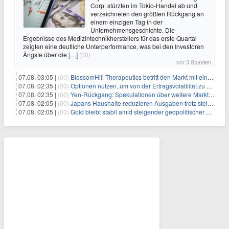
Corp. stürzten im Tokio-Handel ab und
verzeichneten den größten Rückgang an
einem einzigen Tag in der
Unternehmensgeschichte. Die
Ergebnisse des Medizintechnikherstellers für das erste Quartal
zeigten eine deutliche Unterperformance, was bei den Investoren
Ängste über die
[…]
(00)
vor 3 Stunden
07.08. 03:05 |
(00)
BlossomHill Therapeutics betritt den Markt mit einem IPO-Boost von 150 Millionen Dollar
07.08. 02:35 |
(00)
Optionen nutzen, um von der Ertragsvolatilität zu profitieren
07.08. 02:35 |
(00)
Yen-Rückgang: Spekulationen über weitere Marktinterventionen nehmen zu
07.08. 02:05 |
(00)
Japans Haushalte reduzieren Ausgaben trotz steigender Löhne: Ein Warnsignal für das Wachstum
07.08. 02:05 |
(00)
Gold bleibt stabil amid steigender geopolitischer Spannungen im Persischen Golf