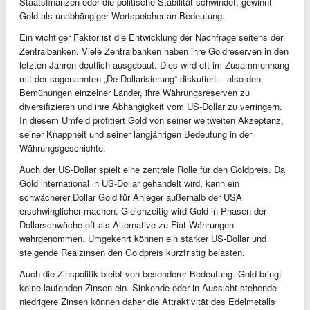
Staatsfinanzen oder die politische Stabilität schwindet, gewinnt
Gold als unabhängiger Wertspeicher an Bedeutung.
Ein wichtiger Faktor ist die Entwicklung der Nachfrage seitens der
Zentralbanken. Viele Zentralbanken haben ihre Goldreserven in den
letzten Jahren deutlich ausgebaut. Dies wird oft im Zusammenhang
mit der sogenannten „De-Dollarisierung“ diskutiert – also den
Bemühungen einzelner Länder, ihre Währungsreserven zu
diversifizieren und ihre Abhängigkeit vom US-Dollar zu verringern.
In diesem Umfeld profitiert Gold von seiner weltweiten Akzeptanz,
seiner Knappheit und seiner langjährigen Bedeutung in der
Währungsgeschichte.
Auch der US-Dollar spielt eine zentrale Rolle für den Goldpreis. Da
Gold international in US-Dollar gehandelt wird, kann ein
schwächerer Dollar Gold für Anleger außerhalb der USA
erschwinglicher machen. Gleichzeitig wird Gold in Phasen der
Dollarschwäche oft als Alternative zu Fiat-Währungen
wahrgenommen. Umgekehrt können ein starker US-Dollar und
steigende Realzinsen den Goldpreis kurzfristig belasten.
Auch die Zinspolitik bleibt von besonderer Bedeutung. Gold bringt
keine laufenden Zinsen ein. Sinkende oder in Aussicht stehende
niedrigere Zinsen können daher die Attraktivität des Edelmetalls