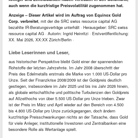
auch wenn die kurzfristige Preisvolatilität zugenommen hat.
Anzeige – Dieser Artikel wird im Auftrag von Equinox Gold
Corp. verbreitet
, mit der die SRC swiss resource capital AG
bezahlte IR-Beratungsverträge unterhält · Herausgeber: SRC swiss
resource capital AG · Autorin: Ingrid Heinritzi · Erstveröffentlichung:
XX. Mai 2026, XX:XX Zürich/Berlin ·
Liebe Leserinnen und Leser,
aus historischer Perspektive bleibt Gold einer der spannendsten
Rohstoffe der letzten Jahrzehnte. Im Jahr 2008 überschritt der
Preis des Edelmetalls erstmals die Marke von 1.000 US-Dollar pro
Unze. Seit der Finanzkrise 2008/2009 ist der Goldpreis deutlich
gestiegen, insbesondere im Jahr 2025 und bis ins Jahr 2026 hinein,
als globale wirtschaftliche und politische Turbulenzen den Goldpreis
auf Allzeithochs von über 5.500 US-Dollar pro Unze trieben. Zwar
ist der Preis im März und April wieder auf den Bereich von 4.500
bis 4.800 US-Dollar pro Unze zurückgegangen, doch ändern
kurzfristige Preisschwankungen nichts an der Tatsache, dass Gold
für viele Anleger, institutionelle Investoren und Zentralbanken eine
besondere Rolle als Wertanlage spielt.