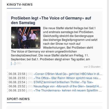
KINO/TV-NEWS
ProSieben legt «The Voice of Germany» auf
den Samstag
Die neue Staffel startet freitags bei Sat.1
und erstmals samstags bei ProSieben.
Gleichzeitig streicht die Sendergruppe
das bisherige Begleitprogramm und setzt
nach der Show nur noch auf
Wiederholungen. Bei ProSieben steht
The Voice of Germany vor einem ungewöhnlichen
Sendeplatzwechsel. Die neue Staffel startet am Freitag, 11.
September, bei Sat.1. ProSieben steigt einen Tag später, am
[…]
(00)
vor 2 Stunden
06.08. 23:58 |
(00)
«Conan O'Brien Must Go» geht bei HBO Max in die dritte Runde
06.08. 23:55 |
(00)
«The Office»-Star Rainn Wilson spricht neue neuseeländische Serie «Settling»
06.08. 23:54 |
(00)
STARZ terminiert britischen Thriller «Tip Toe»
06.08. 23:52 |
(00)
Neuauflage von «Monarch of the Glen» besetzt Hauptrollen
06.08. 23:50 |
(00)
«The Thundermans» kehren mit neuem Spielfilm zurück
SPORT-NEWS