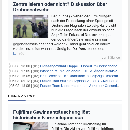
Zentralisieren oder nicht? Diskussion über
Drohnenabwehr
Berlin (dpa) - Neben den Ermittlungen
nach der Entdeckung einer Sprengstoff-
Drohne am Flughafen Leipzig/Halle steht
nun die Frage nach der Abwehr solcher
Angriffe im Fokus. Ist Deutschland gut
genug dafür gerüstet und was muss
gegebenenfalls geändert werden? Dabei geht es auch darum,
welche Institution wann zuständig ist. Der Vorsitzende des
[…]
(00)
vor 1 Stunde
06.08. 18:00 |
(01)
Pienaar gewinnt Etappe - Lippert im Sprint chancenlos
06.08. 17:05 |
(03)
Infantino räumt Fehler ein - UEFA: Ändert nichts an Boykott
06.08. 16:05 |
(02)
Real-Wechsel fix: Diomande ist Leipzigs Rekordtransfer
06.08. 09:12 |
(03)
Frauen-Tour erklimmt Mythos Ventoux: «Können alles schaffen»
05.08. 18:08 |
(03)
Frauen-Tour: Niedermaier nun Vierte der Gesamtwertung
FINANZNEWS
Fujifilms Gewinnenttäuschung löst
historischen Kursrückgang aus
Ein schockierender Rückschlag für
Fujifilm Die Aktien von Fujifilm Holdings