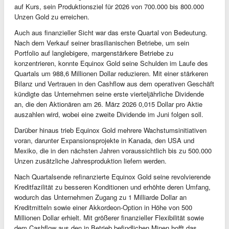
auf Kurs, sein Produktionsziel für 2026 von 700.000 bis 800.000
Unzen Gold zu erreichen.
Auch aus finanzieller Sicht war das erste Quartal von Bedeutung.
Nach dem Verkauf seiner brasilianischen Betriebe, um sein
Portfolio auf langlebigere, margenstärkere Betriebe zu
konzentrieren, konnte Equinox Gold seine Schulden im Laufe des
Quartals um 988,6 Millionen Dollar reduzieren. Mit einer stärkeren
Bilanz und Vertrauen in den Cashflow aus dem operativen Geschäft
kündigte das Unternehmen seine erste vierteljährliche Dividende
an, die den Aktionären am 26. März 2026 0,015 Dollar pro Aktie
auszahlen wird, wobei eine zweite Dividende im Juni folgen soll.
Darüber hinaus trieb Equinox Gold mehrere Wachstumsinitiativen
voran, darunter Expansionsprojekte in Kanada, den USA und
Mexiko, die in den nächsten Jahren voraussichtlich bis zu 500.000
Unzen zusätzliche Jahresproduktion liefern werden.
Nach Quartalsende refinanzierte Equinox Gold seine revolvierende
Kreditfazilität zu besseren Konditionen und erhöhte deren Umfang,
wodurch das Unternehmen Zugang zu 1 Milliarde Dollar an
Kreditmitteln sowie einer Akkordeon-Option in Höhe von 500
Millionen Dollar erhielt. Mit größerer finanzieller Flexibilität sowie
dem Cashflow aus den in Betrieb befindlichen Minen hofft das