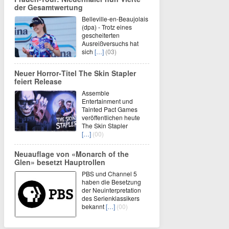
der Gesamtwertung
Belleville-en-Beaujolais
(dpa) - Trotz eines
gescheiterten
Ausreißversuchs hat
sich
[…]
(03)
Neuer Horror‑Titel The Skin Stapler
feiert Release
Assemble
Entertainment und
Tainted Pact Games
veröffentlichen heute
The Skin Stapler
[…]
(00)
Neuauflage von «Monarch of the
Glen» besetzt Hauptrollen
PBS und Channel 5
haben die Besetzung
der Neuinterpretation
des Serienklassikers
bekannt
[…]
(00)