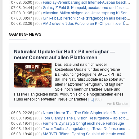
07.08. 05:00 |
(00)
Fairplay-Vereinbarung soll Internet-Ausbau beschleunigen
07.08. 04:44 |
(00)
Galaxy Z Fold 8: Kompakt, ausdauernd und fast ohne Falte
07.08. 01:35 |
(00)
Atlassian-Aktien steigen, da Umsatzsprung KI-Sorgen dämpft
07.08. 00:47 |
(00)
GPT-4 baut Persönlichkeitsfragebögen aus beliebigen Texten und sagt Antworten voraus
06.08. 22:36 |
(00)
AMD erweitert das Portfolio an KI-Chips mit der Übernahme von Taalas
GAMING-NEWS
Naturalist Update für Ball x Pit verfügbar —
neuer Content auf allen Plattformen
Das letzte und natürlich wieder
kostenlose Update für das erfolgreiche
Ball-Bouncing-Roguelite BALL x PIT ist
da! The Naturalist Update ist ab sofort auf
allen Plattformen verfügbar und fügt dem
Spiel noch mehr Charaktere, Bälle und
Passive Fähigkeiten hinzu, wodurch sich die Möglichkeiten eines
Runs erheblich erweitern. Neue Charaktere
[…]
(00)
vor 8 Stunden
06.08. 22:26 |
(00)
Neuer Horror‑Titel The Skin Stapler feiert Release
06.08. 19:42 |
(00)
Tom Clancy’s The Division Resurgence – ab sofort für euch verfügbar
06.08. 19:41 |
(00)
Farmer’s Dynasty 2 bringt euch neue Fahrzeuge
06.08. 19:41 |
(00)
Tower Tactics 2 angekündigt: Tower Defense und Deckbuilding Kombo kehrt zurück
06.08. 19:40 |
(00)
MARVEL Tōkon: Fighting Souls ist ab heute verfügbar