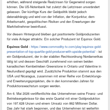
erhöhen, während steigende Realzinsen für Gegenwind sorgen
können. Die US-Notenbank hat zuletzt die Leitzinsen unverändert
gelassen. Der künftige Kurs der Geldpolitik bleibt jedoch
datenabhängig und wird von der Inflation, der Konjunktur, dem
Arbeitsmarkt, geopolitischen Risiken und den Erwartungen der
Marktteilnehmer beeinflusst.
Vor diesem Hintergrund bleiben gut positionierte Goldproduzenten
für viele Anleger attraktiv. Ein solcher Produzent ist Equinox Gold.
Equinox Gold
-
https://www.commodity-tv.com/play/equinox-gold-
presentation-of-top-quartile-gold-producer-with-upside-potential/
- ist
ein Goldproduzent, der in der stabilen Rechtsordnung Nordamerikas
tätig ist und dessen Geschäft zunehmend von seinen beiden
kanadischen Kernbetrieben Greenstone in Ontario und Valentine in
Neufundland geprägt wird. Zusätzliche Produktion stammt aus den
USA und Nicaragua, zusammen mit einer Reihe von Entwicklungs-
und Erweiterungsprojekten, die in den kommenden Jahren für
Produktionswachstum sorgen werden.
Am 6. Mai 2026 veröffentlichte das Unternehmen seine Finanz- und
Betriebsergebnisse für das erste Quartal mit einer Goldproduktion
von 197.628 Unzen und einem Umsatz von 862 Millionen Dollar.
Das Jahr hat stark begonnen, und das Unternehmen ist weiterhin