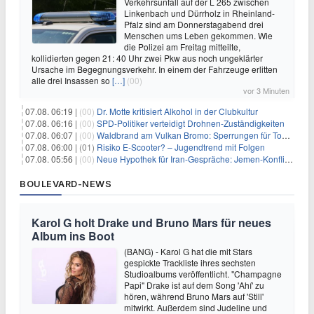
Verkehrsunfall auf der L 265 zwischen
Linkenbach und Dürrholz in Rheinland-
Pfalz sind am Donnerstagabend drei
Menschen ums Leben gekommen. Wie
die Polizei am Freitag mitteilte,
kollidierten gegen 21: 40 Uhr zwei Pkw aus noch ungeklärter
Ursache im Begegnungsverkehr. In einem der Fahrzeuge erlitten
alle drei Insassen so
[…]
(00)
vor 3 Minuten
07.08. 06:19 |
(00)
Dr. Motte kritisiert Alkohol in der Clubkultur
07.08. 06:16 |
(00)
SPD-Politiker verteidigt Drohnen-Zuständigkeiten
07.08. 06:07 |
(00)
Waldbrand am Vulkan Bromo: Sperrungen für Touristen
07.08. 06:00 |
(01)
Risiko E-Scooter? – Jugendtrend mit Folgen
07.08. 05:56 |
(00)
Neue Hypothek für Iran-Gespräche: Jemen-Konflikt eskaliert
BOULEVARD-NEWS
Karol G holt Drake und Bruno Mars für neues
Album ins Boot
(BANG) - Karol G hat die mit Stars
gespickte Trackliste ihres sechsten
Studioalbums veröffentlicht. "Champagne
Papi" Drake ist auf dem Song 'Ahí' zu
hören, während Bruno Mars auf 'Still'
mitwirkt. Außerdem sind Judeline und