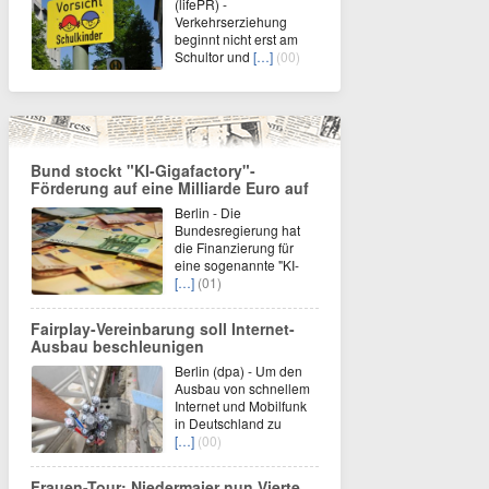
(lifePR) -
Verkehrserziehung
beginnt nicht erst am
Schultor und
[…]
(00)
Bund stockt "KI-Gigafactory"-
Förderung auf eine Milliarde Euro auf
Berlin - Die
Bundesregierung hat
die Finanzierung für
eine sogenannte "KI-
[…]
(01)
Fairplay-Vereinbarung soll Internet-
Ausbau beschleunigen
Berlin (dpa) - Um den
Ausbau von schnellem
Internet und Mobilfunk
in Deutschland zu
[…]
(00)
Frauen-Tour: Niedermaier nun Vierte