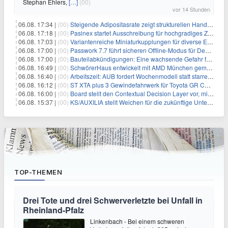
Stephan Ehlers,
[…]
(00)
vor 14 Stunden
06.08. 17:34 |
(00)
Steigende Adipositasrate zeigt strukturellen Handlungsbedarf bei der Ernährung schulpflichtiger Kinder
06.08. 17:18 |
(00)
Pasinex startet Ausschreibung für hochgradiges Zinksulfidkonzentrat mit Germanium- und Silbergehalten und stellt ein Betriebsupdate bereit
06.08. 17:03 |
(00)
Variantenreiche Miniaturkupplungen für diverse Einsatzbereiche
06.08. 17:00 |
(00)
Passwork 7.7 führt sicheren Offline-Modus für Desktop- und Mobile-Apps ein
06.08. 17:00 |
(00)
Bauteilabkündigungen: Eine wachsende Gefahr für industrielle Elektroniksysteme
06.08. 16:49 |
(00)
SchwörerHaus entwickelt mit AMD München gemeinsam Tiny-Living-Konzepte und erhalten dafür den New Living Award
06.08. 16:40 |
(00)
Arbeitszeit: AUB fordert Wochenmodell statt starrer Tagesgrenze
06.08. 16:12 |
(00)
ST XTA plus 3 Gewindefahrwerk für Toyota GR Corolla entwickelt: Erstklassige Straßenlage in jeder Situation
06.08. 16:00 |
(00)
Board stellt den Contextual Decision Layer vor, mit dem Unternehmensdaten und KI-Investitionen in intelligentere Geschäftsentscheidungen umgesetzt wer
06.08. 15:37 |
(00)
KS/AUXILIA stellt Weichen für die zukünftige Unternehmensführung
TOP-THEMEN
Drei Tote und drei Schwerverletzte bei Unfall in
Rheinland-Pfalz
Linkenbach - Bei einem schweren