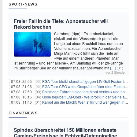
SPORT-NEWS
Freier Fall in die Tiefe: Apnoetaucher will
Rekord brechen
Starnberg (dpa) - Es ist stockdunkel,
eiskalt und der Wasserdruck presst die
Lunge auf einen Bruchteil ihres normalen
Volumens zusammen. Für Apnoetaucher
Minja Marinković fühlt sich die Tiefe an
«wie auf einem anderen Planeten. Man
ist sehr ruhig – und sehr alleine». Am Samstag will der 29-Jährige
im Starnberger See an der Allmannshauser Steilwand mit
[…]
(01)
vor 2 Stunden
07.08. 22:05 |
(00)
PGA Tour bleibt standhaft gegen LIV Golf Fusion in einem sich wandelnden Sportumfeld
07.08. 21:06 |
(00)
PGA Tour-CEO weist Gespräche über eine Fusion mit LIV Golf zurück und bekräftigt die Wettbewerbslandschaft
07.08. 17:59 |
(03)
Polnische Fahrerin siegt am Mont Ventoux und holt Tour-Gelb
07.08. 16:15 |
(04)
Gose bejubelt EM-Gold - Wellbrock in der Seine ausgebremst
07.08. 11:46 |
(01)
Kampf um die Macht: Wer ist für und wer gegen Infantino?
FINANZNEWS
Spindex überschreitet 150 Millionen erfasste
Gaming-Ereignisse in Echtzeit-Datenpipeline