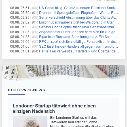
08.08. 05:51 |
(00)
US-Senat billigt Gesetz zu neuen Russland-Sanktionen
08.08. 05:30 |
(01)
Drohne mit Sprengstoff am Flughafen - War es Russland?
08.08. 02:35 |
(00)
Senat verschiebt Abstimmung über das Clarity Act: Auswirkungen auf Unternehmen und das Vertrauen der Investoren
08.08. 02:02 |
(01)
Löschhubschrauber stürzt bei Waldbrand in Utah ab
08.08. 01:35 |
(00)
Senator Coons optimistisch über Senatsabstimmungen angesichts von Finanzierungsbedenken
08.08. 01:35 |
(00)
Abgeordneter Dusty Johnson setzt sich für zügige Regierungsfinanzierung angesichts von Shutdown-Risiken ein
08.08. 01:35 |
(00)
Bipartisan Russland-Sanktionsgesetz: Ein Schritt in Richtung Energieunabhängigkeit
08.08. 01:05 |
(00)
RFK Jr. setzt sich für vielfältige Perspektiven in der Gesundheitspolitik beim CDC-Gedenkakt ein
08.08. 01:05 |
(00)
SEC lässt Insider-Handelsfall gegen von Trump begnadigten Manager fallen
08.08. 01:01 |
(04)
Rente: Frei verweist auf Härtefall- und Übergangsregelungen
BOULEVARD-NEWS
Londoner Startup tätowiert ohne einen
einzigen Nadelstich
Ein Londoner Start-up will das
Tätowieren neu erfinden, ohne
Nadelstiche und ohne die Wartezeit einer