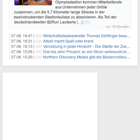
Olympiastadion kommen Mitarbeitende
aus Unternehmen jeder Größe
zusammen, um die 5,7 Kilometer lange Strecke in der
beeindruckenden Stadionkulisse zu absolvieren. Als Teil der
deutschlandweiten B2Run Laufserie
[…]
(00)
vor 18 Stunden
07.08. 16:47 |
(00)
Wirtschaftsstaatssekretär Thomas Dörflinger besucht Handwerksbetrieb im Kammerbezirk Freiburg
07.08. 16:31 |
(00)
Arbeit macht Spaß oder krank
07.08. 16:10 |
(00)
Vernetzung in jeder Hinsicht – Die Städte der Zukunft sind grün-blau
07.08. 15:29 |
(00)
Drei bis zehn Prozent, so viel Strom verbraucht ein Aufzug im Gebäude
07.08. 15:20 |
(00)
Northern Discovery Metals gibt die Börsennotierung an der Frankfurter Wertpapierbörse bekannt