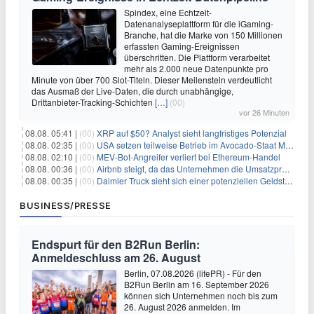
Spindex, eine Echtzeit-
Datenanalyseplattform für die iGaming-
Branche, hat die Marke von 150 Millionen
erfassten Gaming-Ereignissen
überschritten. Die Plattform verarbeitet
mehr als 2.000 neue Datenpunkte pro
Minute von über 700 Slot-Titeln. Dieser Meilenstein verdeutlicht
das Ausmaß der Live-Daten, die durch unabhängige,
Drittanbieter-Tracking-Schichten
[…]
(00)
vor 26 Minuten
08.08. 05:41 |
(00)
XRP auf $50? Analyst sieht langfristiges Potenzial
08.08. 02:35 |
(00)
USA setzen teilweise Betrieb im Avocado-Staat Michoacán in Mexiko wieder in Gang
08.08. 02:10 |
(00)
MEV-Bot-Angreifer verliert bei Ethereum-Handel
08.08. 00:36 |
(00)
Airbnb steigt, da das Unternehmen die Umsatzprognose anhebt und starkes Wachstum signalisiert
08.08. 00:35 |
(00)
Daimler Truck sieht sich einer potenziellen Geldstrafe von 1 Milliarde Euro aufgrund von EU-Emissionsvorschriften gegenüber
BUSINESS/PRESSE
Endspurt für den B2Run Berlin:
Anmeldeschluss am 26. August
Berlin, 07.08.2026 (lifePR) - Für den
B2Run Berlin am 16. September 2026
können sich Unternehmen noch bis zum
26. August 2026 anmelden. Im