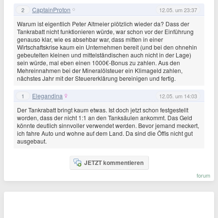
CaptainProton
2
12.05. um 23:37
Warum ist eigentlich Peter Altmeier plötzlich wieder da? Dass der
Tankrabatt nicht funktionieren würde, war schon vor der Einführung
genauso klar, wie es absehbar war, dass mitten in einer
Wirtschaftskrise kaum ein Unternehmen bereit (und bei den ohnehin
gebeutelten kleinen und mittelständischen auch nicht in der Lage)
sein würde, mal eben einen 1000€-Bonus zu zahlen. Aus den
Mehreinnahmen bei der Mineralölsteuer ein Klimageld zahlen,
nächstes Jahr mit der Steuererklärung bereinigen und fertig.
Elegandina
1
12.05. um 14:03
Der Tankrabatt bringt kaum etwas. Ist doch jetzt schon festgestellt
worden, dass der nicht 1:1 an den Tanksäulen ankommt. Das Geld
könnte deutlich sinnvoller verwendet werden. Bevor jemand meckert,
ich fahre Auto und wohne auf dem Land. Da sind die Öffis nicht gut
ausgebaut.
JETZT kommentieren
forum