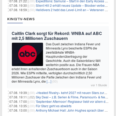
07.08. 21:22 |
(00)
Expeditions: Samurai – Start in den Early Access ab heute im feudalen Japan
07.08. 19:30 |
(00)
Silent Hill 2 erhält neues Update – Bloober verbessert Grafik und Performance
07.08. 18:59 |
(00)
Helldivers 2 hebt das Level-Limit an – Veteranen können endlich weiter aufsteigen
KINO/TV-NEWS
Caitlin Clark sorgt für Rekord: WNBA auf ABC
mit 2,5 Millionen Zuschauern
Das Duell zwischen Indiana Fever und
Minnesota Lynx bescherte ESPN die
zweitstärkste WNBA-
Hauptrundenübertragung der
Geschichte. Auch die Saisonbilanz fällt
weiterhin positiv aus. Die Frauen-NBA
erlebt ihren anhaltenden Zuschauerboom auch in der Saison
2026. Wie ESPN mitteilte, verfolgten durchschnittlich 2,50
Millionen Zuschauer die Partie zwischen den Indiana Fever und
den Minnesota Lynx, die
[…]
(00)
vor 1 Stunde
07.08. 19:39 |
(00)
«Heated Rivalry» kehrt 2027 mit neuen Stars zurück
07.08. 19:11 |
(02)
Sky Deal – z.B. Serien & Filme, Paramount+ & Netflix für 19,99€/Monat
07.08. 17:00 |
(00)
'September Afternoon'-Regisseur liebt vor allem die 'Banalität' in seinen Filmen
07.08. 13:35 |
(00)
Für Starz geht es abwärts
07.08. 13:00 |
(00)
Anthony Michael Hall: John Hughes sprach über eine Fortsetzung von 'The Breakfast Club'