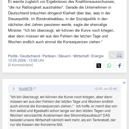
Er warnte zugleich vor Ergebnissen des Koalitionsausschusses,
"die nur Ratlosigkeit ausstrahlen". Gerade die Unternehmen in
Deutschland bräuchten dringend Klarheit über das, was in der
Steuerpolitik, im Bürokratieabbau, in der Sozialpolitik in den
nächsten drei Jahren passieren werde, sagte der ehemalige
Minister. "Ich bin überzeugt, wir können die Kurve noch kriegen,
aber dann müssen wir aus den Fehlern der letzten Tage und
Wochen endlich auch einmal die Konsequenzen ziehen."
Politik / Deutschland / Parteien / Steuern / Wirtschaft / Energie
12.05.2026
·
13:56 Uhr
[3 Kommentare]
truck676
3
13.05. um 02:48
"Ich bin überzeugt, wir können die Kurve noch kriegen, aber dann
müssen wir aus den Fehlern der letzten Tage und Wochen endlich
auch einmal die Konsequenzen ziehen." - Ich hoffe, er meint das von
ihm selbst und #gaskathi schon lange vor den letzten Tagen und
Wochen verursachte Ausbremsen des Stromnetzausbaus? DAS
belastet unsere Wirtschaft nämlich weit mehr, als ein Tankrabatt, der
nur die Kassen der Konzerne füllt.