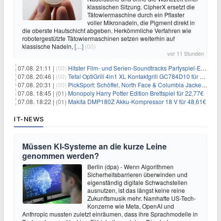
klassischen Sitzung. CipherX ersetzt die
Tätowiermaschine durch ein Pflaster
voller Mikronadeln, die Pigment direkt in
die oberste Hautschicht abgeben. Herkömmliche Verfahren wie
robotergestützte Tätowiermaschinen setzen weiterhin auf
klassische Nadeln,
[…]
(00)
vor 11 Stunden
07.08. 21:11 |
(00)
Hitster Film- und Serien-Soundtracks Partyspiel-Erweiterung für 6,99€
07.08. 20:46 |
(00)
Tefal OptiGrill 4in1 XL Kontaktgrill GC784D10 für 239,99€
07.08. 20:31 |
(00)
PickSport: Schöffel, North Face & Columbia Jacken ab 39,60€
07.08. 18:45 |
(01)
Monopoly Harry Potter Edition Brettspiel für 22,77€
07.08. 18:22 |
(01)
Makita DMP180Z Akku-Kompressor 18 V für 48,61€
IT-NEWS
Müssen KI-Systeme an die kurze Leine
genommen werden?
Berlin (dpa) - Wenn Algorithmen
Sicherheitsbarrieren überwinden und
eigenständig digitale Schwachstellen
ausnutzen, ist das längst keine reine
Zukunftsmusik mehr. Namhafte US-Tech-
Konzerne wie Meta, OpenAI und
Anthropic mussten zuletzt einräumen, dass ihre Sprachmodelle in