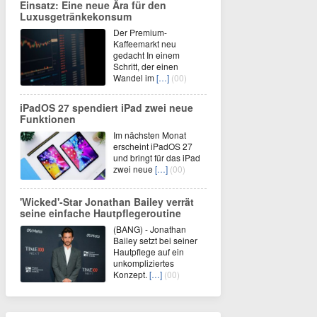
Einsatz: Eine neue Ära für den
Luxusgetränkekonsum
Der Premium-
Kaffeemarkt neu
gedacht In einem
Schritt, der einen
Wandel im
[…]
(00)
iPadOS 27 spendiert iPad zwei neue
Funktionen
Im nächsten Monat
erscheint iPadOS 27
und bringt für das iPad
zwei neue
[…]
(00)
'Wicked'-Star Jonathan Bailey verrät
seine einfache Hautpflegeroutine
(BANG) - Jonathan
Bailey setzt bei seiner
Hautpflege auf ein
unkompliziertes
Konzept.
[…]
(00)