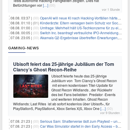
Tests autonome Hacking-Fähigkeiten zeigten. Dies hat
Befürchtungen vor
[…]
(00)
vor 1 Stunde
08.08. 03:37 |
(00)
OpenAI will neue KI nach Hacking-Vorfällen härter überwachen
08.08. 01:10 |
(01)
Kinderärzte: Eltern versagen beim Schutz vor Social Media
08.08. 01:00 |
(00)
Umfrage: Mehrheit hält US-Techkonzerne für zu einflussreich
08.08. 00:05 |
(00)
Switch Inc. beantragt vertrauliche IPO-Anmeldung im Zuge des AI-Booms
07.08. 23:05 |
(00)
Akamais Q2-Ergebnisse übertreffen Erwartungen, doch Aktien fallen: Ein tieferer Blick
GAMING-NEWS
Ubisoft feiert das 25-jährige Jubiläum der Tom
Clancy’s Ghost Recon-Reihe
Ubisoft feierte heute das 25-jährige
Jubiläum von Tom Clancy’s Ghost Recon
mit einem kostenlosen Titel-Update für
Ghost Recon Wildlands , der Rückkehr
des bei Fans beliebten Predator -Events
und weiteren Inhalten. Ghost Recon
Wildlands: Last Rites ist ab sofort kostenlos über Ubisoft+, für
PlayStation5, PlayStation4, Xbox Series X|S, Xbox One
[…]
(00)
vor 9 Stunden
07.08. 21:23 |
(00)
Serious Sam: Shatterverse lädt zum Playtest – und erscheint schon bald!
07.08. 21:23 |
(00)
Car Was Simulator startet in den Early Access – bald gehts los!