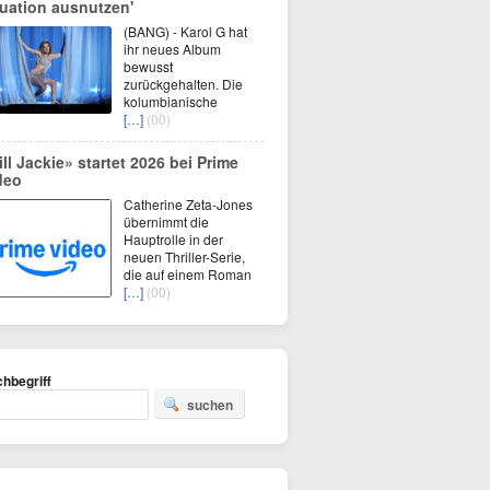
tuation ausnutzen'
(BANG) - Karol G hat
ihr neues Album
bewusst
zurückgehalten. Die
kolumbianische
[…]
(00)
ill Jackie» startet 2026 bei Prime
deo
Catherine Zeta-Jones
übernimmt die
Hauptrolle in der
neuen Thriller-Serie,
die auf einem Roman
[…]
(00)
hbegriff
suchen