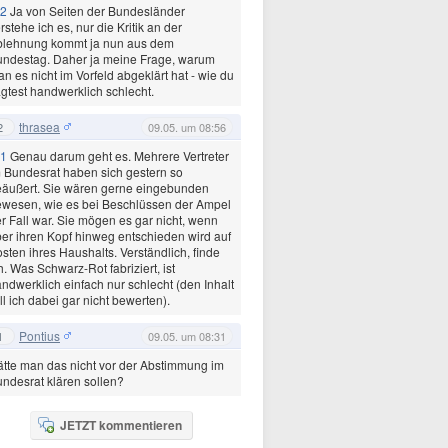
2
Ja von Seiten der Bundesländer
rstehe ich es, nur die Kritik an der
blehnung kommt ja nun aus dem
ndestag. Daher ja meine Frage, warum
n es nicht im Vorfeld abgeklärt hat - wie du
gtest handwerklich schlecht.
thrasea
2
09.05. um 08:56
1
Genau darum geht es. Mehrere Vertreter
 Bundesrat haben sich gestern so
äußert. Sie wären gerne eingebunden
wesen, wie es bei Beschlüssen der Ampel
r Fall war. Sie mögen es gar nicht, wenn
er ihren Kopf hinweg entschieden wird auf
sten ihres Haushalts. Verständlich, finde
h. Was Schwarz-Rot fabriziert, ist
ndwerklich einfach nur schlecht (den Inhalt
ll ich dabei gar nicht bewerten).
Pontius
1
09.05. um 08:31
tte man das nicht vor der Abstimmung im
ndesrat klären sollen?
JETZT kommentieren