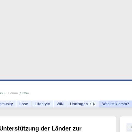
438
) · Forum (
1.024
)
munity
Lose
Lifestyle
WIN
Umfragen
Was ist klamm?
$$
Unterstützung der Länder zur