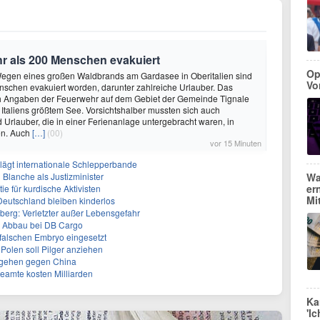
 als 200 Menschen evakuiert
Op
 Wegen eines großen Waldbrands am Gardasee in Oberitalien sind
Vo
schen evakuiert worden, darunter zahlreiche Urlauber. Das
h Angaben der Feuerwehr auf dem Gebiet der Gemeinde Tignale
Italiens größtem See. Vorsichtshalber mussten sich auch
Urlauber, die in einer Ferienanlage untergebracht waren, in
en. Auch
[…]
(00)
vor 15 Minuten
lägt internationale Schlepperbande
 Blanche als Justizminister
Wa
er
e für kurdische Aktivisten
Mit
eutschland bleiben kinderlos
berg: Verletzter außer Lebensgefahr
m Abbau bei DB Cargo
 falschen Embryo eingesetzt
 Polen soll Pilger anziehen
rgehen gegen China
eamte kosten Milliarden
Ka
'I