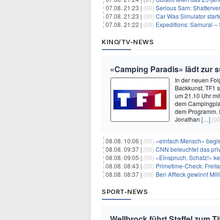
07.08. 21:23 |
(00)
Serious Sam: Shatterver
07.08. 21:23 |
(00)
Car Was Simulator starte
07.08. 21:22 |
(00)
Expeditions: Samurai – 
KINO/TV-NEWS
«Camping Paradis» lädt zur
In der neuen Fol
Backkunst. TF1 s
um 21.10 Uhr mit
dem Campingplat
dem Programm. R
Jonathan
[…]
(00
08.08. 10:06 |
(00)
«einfach Mensch» begle
08.08. 09:37 |
(00)
CNN beleuchtet das priv
08.08. 09:05 |
(00)
«Einspruch, Schatz!» keh
08.08. 08:43 |
(00)
Primetime-Check: Freita
08.08. 08:37 |
(00)
Ben Affleck gewinnt Mi
SPORT-NEWS
Wellbrock führt Staffel zum Ti