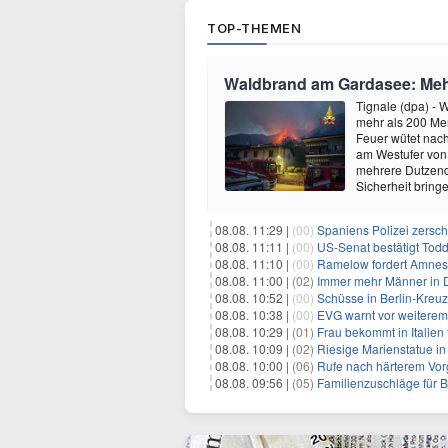
TOP-THEMEN
Waldbrand am Gardasee: Mehr
Tignale (dpa) -
mehr als 200 Men
Feuer wütet nac
am Westufer von 
mehrere Dutzend 
Sicherheit bring
08.08. 11:29 |
(00)
Spaniens Polizei zersch
08.08. 11:11 |
(00)
US-Senat bestätigt Todd
08.08. 11:10 |
(00)
Ramelow fordert Amnesti
08.08. 11:00 |
(02)
Immer mehr Männer in D
08.08. 10:52 |
(00)
Schüsse in Berlin-Kreuz
08.08. 10:38 |
(00)
EVG warnt vor weitere
08.08. 10:29 |
(01)
Frau bekommt in Italien
08.08. 10:09 |
(02)
Riesige Marienstatue in
08.08. 10:00 |
(06)
Rufe nach härterem Vo
08.08. 09:56 |
(05)
Familienzuschläge für B