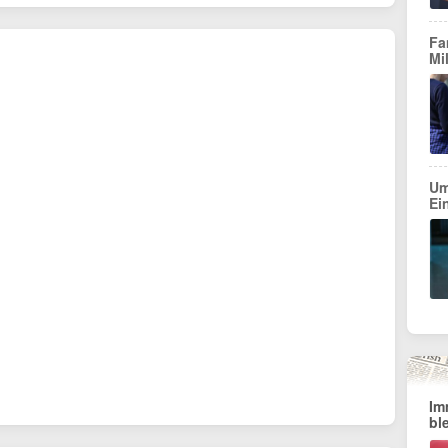
Fa
Mi
Um
Ei
Im
bl