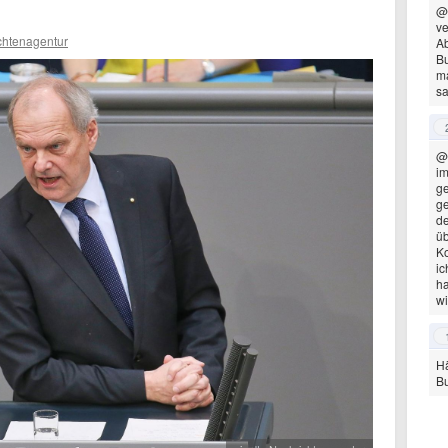
@
ve
chtenagentur
A
Bu
ma
sa
@
im
ge
ge
de
üb
Ko
ic
ha
wi
Hä
Bu