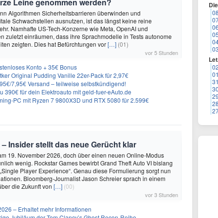
urze Leine genommen werden?
Di
0
enn Algorithmen Sicherheitsbarrieren überwinden und
0
itale Schwachstellen ausnutzen, ist das längst keine reine
0
ehr. Namhafte US-Tech-Konzerne wie Meta, OpenAI und
0
n zuletzt einräumen, dass ihre Sprachmodelle in Tests autonome
0
ten zeigten. Dies hat Befürchtungen vor
[…]
(01)
0
vor 5 Stunden
Let
ostenloses Konto + 35€ Bonus
0
0
er Original Pudding Vanille 22er-Pack für 2,97€
3
6,95€/7,95€ Versand – teilweise selbstkündigend!
3
 390€ für dein Elektroauto mit geld-fuer-eAuto.de
2
ing-PC mit Ryzen 7 9800X3D und RTX 5080 für 2.599€
2
2
 – Insider stellt das neue Gerücht klar
 am 19. November 2026, doch über einen neuen Online-Modus
unlich wenig. Rockstar Games bewirbt Grand Theft Auto VI bislang
 „Single Player Experience“. Genau diese Formulierung sorgt nun
lationen. Bloomberg-Journalist Jason Schreier sprach in einem
über die Zukunft von
[…]
(00)
vor 3 Stunden
26 – Erhaltet mehr Informationen
ährige Jubiläum der Tom Clancy’s Ghost Recon-Reihe