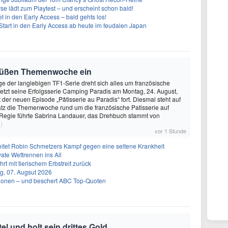
se lädt zum Playtest – und erscheint schon bald!
t in den Early Access – bald gehts los!
Start in den Early Access ab heute im feudalen Japan
 süßen Themenwoche ein
ge der langlebigen TF1-Serie dreht sich alles um französische
etzt seine Erfolgsserie Camping Paradis am Montag, 24. August,
 der neuen Episode „Pâtisserie au Paradis“ fort. Diesmal steht auf
z die Themenwoche rund um die französische Patisserie auf
egie führte Sabrina Landauer, das Drehbuch stammt von
)
vor 1 Stunde
itet Robin Schmetzers Kampf gegen eine seltene Krankheit
ate Wettrennen ins All
rt mit tierischem Erbstreit zurück
g, 07. Augsut 2026
llionen – und beschert ABC Top-Quoten
tel und holt sein drittes Gold