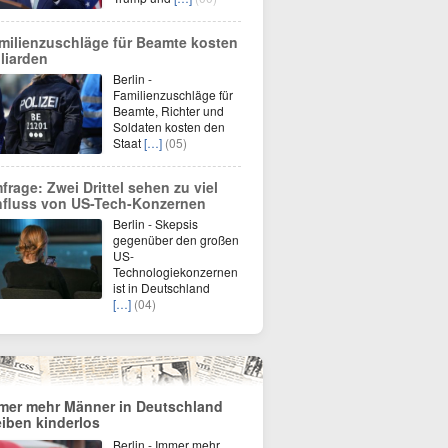
milienzuschläge für Beamte kosten
lliarden
Berlin -
Familienzuschläge für
Beamte, Richter und
Soldaten kosten den
Staat
[…]
(05)
frage: Zwei Drittel sehen zu viel
nfluss von US-Tech-Konzernen
Berlin - Skepsis
gegenüber den großen
US-
Technologiekonzernen
ist in Deutschland
[…]
(04)
mer mehr Männer in Deutschland
eiben kinderlos
Berlin - Immer mehr