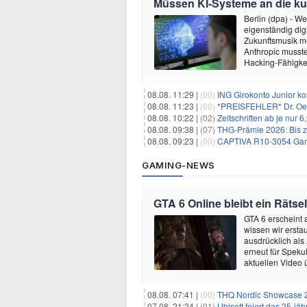
Müssen KI-Systeme an die k
Berlin (dpa) - W
eigenständig dig
Zukunftsmusik m
Anthropic musste
Hacking-Fähigkei
08.08. 11:29 |
(00)
ING Girokonto Junior k
08.08. 11:23 |
(00)
*PREISFEHLER* Dr. Oetk
08.08. 10:22 |
(02)
Zeitschriften ab je nur 
08.08. 09:38 |
(07)
THG-Prämie 2026: Bis zu
08.08. 09:23 |
(00)
CAPTIVA R10-3054 Gam
GAMING-NEWS
GTA 6 Online bleibt ein Rätsel
GTA 6 erscheint
wissen wir ersta
ausdrücklich als
erneut für Speku
aktuellen Video 
08.08. 07:41 |
(00)
THQ Nordic Showcase 20
07.08. 21:24 |
(01)
Ubisoft feiert das 25-j