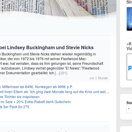
Si
«K
bei Lindsey Buckingham und Stevie Nicks
Vi
y Buckingham und Stevie Nicks stehen wieder regelmäßig in
iker, der von 1972 bis 1976 mit seiner Fleetwood-Mac-
rt war, hat verraten, dass es ihm gelungen ist, seine Freundschaft
r aufzubauen. Lindsey verriet gegenüber 'E! News': "Fleetwood
ner Dokumentation gearbeitet. Ich
[…]
(01)
vor 1 Stunde
n: Mittelmeer ab 849€, Norwegen ab 999€ p.P.
t ihren Eltern ab: 'Ich ging zwei Monate lang auf die Knie und weinte'
re Töchter sie inspirieren
im Sale + 20% Extra-Rabatt dank Gutschein
Suc
 3er Pack für 27€