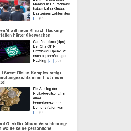
Männer in Deutschland
haben keine Kinder.
Das zeigen Zahlen des
[…]
(02)
enAI will neue KI nach Hacking-
rfällen härter überwachen
San Francisco (dpa) -
Der ChatGPT-
Entwickler OpenAI will
nach eigenmächtigen
Hacking-
[…]
(00)
ll Street Risiko-Komplex steigt
neut angesichts einer Flut neuer
tel
Ein Anstieg der
Risikobereitschaft In
einer
bemerkenswerten
Demonstration von
[…]
(00)
rol G erklärt Album-Verschiebung:
ch wollte keine persönliche