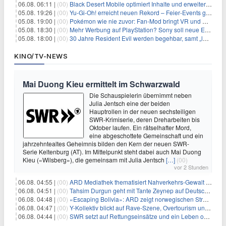
06.08. 06:11 |
(00)
Black Desert Mobile optimiert Inhalte und erweitert Treasure Access
05.08. 19:26 |
(00)
Yu‑Gi‑Oh! erreicht neuen Rekord – Feier‑Events gestartet
05.08. 19:00 |
(00)
Pokémon wie nie zuvor: Fan-Mod bringt VR und Ego-Perspektive nach Kanto
05.08. 18:30 |
(00)
Mehr Werbung auf PlayStation? Sony soll neue Einnahmequellen prüfen
05.08. 18:00 |
(00)
30 Jahre Resident Evil werden begehbar, samt „lebensgroßem Leon“
KINO/TV-NEWS
Mai Duong Kieu ermittelt im Schwarzwald
Die Schauspielerin übernimmt neben
Julia Jentsch eine der beiden
Hauptrollen in der neuen sechsteiligen
SWR-Krimiserie, deren Dreharbeiten bis
Oktober laufen. Ein rätselhafter Mord,
eine abgeschottete Gemeinschaft und ein
jahrzehntealtes Geheimnis bilden den Kern der neuen SWR-
Serie Keltenburg (AT). Im Mittelpunkt steht dabei auch Mai Duong
Kieu («Wilsberg»), die gemeinsam mit Julia Jentsch
[…]
(00)
vor 2 Stunden
06.08. 04:55 |
(00)
ARD Mediathek thematisiert Nahverkehrs-Gewalt und Soldatinnen
06.08. 04:51 |
(00)
Tahsim Durgun geht mit Tante Zeynep auf Deutschlandreise
06.08. 04:48 |
(00)
«Escaping Bolivia»: ARD zeigt norwegischen Streaminghit
06.08. 04:47 |
(00)
Y-Kollektiv blickt auf Rave-Szene, Overtourism und Pokémon-Kult
06.08. 04:44 |
(00)
SWR setzt auf Rettungseinsätze und ein Leben ohne Smartphone