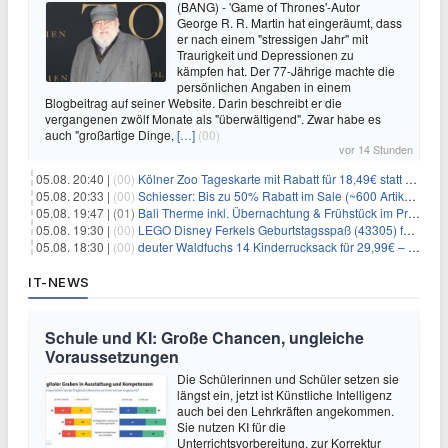
(BANG) - 'Game of Thrones'-Autor
George R. R. Martin hat eingeräumt, dass
er nach einem "stressigen Jahr" mit
Traurigkeit und Depressionen zu
kämpfen hat. Der 77-Jährige machte die
persönlichen Angaben in einem
Blogbeitrag auf seiner Website. Darin beschreibt er die
vergangenen zwölf Monate als "überwältigend". Zwar habe es
auch "großartige Dinge,
[…]
(00)
vor 14 Stunden
05.08. 20:40 |
(00)
Kölner Zoo Tageskarte mit Rabatt für 18,49€ statt 29,50€ – einlösbar bis Dezember
05.08. 20:33 |
(00)
Schiesser: Bis zu 50% Rabatt im Sale (~600 Artikel zur Auswahl)
05.08. 19:47 |
(01)
Bali Therme inkl. Übernachtung & Frühstück im Premium Hotel (Bad Oeynhausen) ab 89€ p.P.
05.08. 19:30 |
(00)
LEGO Disney Ferkels Geburtstagsspaß (43305) für 29,10€
05.08. 18:30 |
(00)
deuter Waldfuchs 14 Kinderrucksack für 29,99€ – Amber-maple
IT-NEWS
Schule und KI: Große Chancen, ungleiche
Voraussetzungen
Die Schülerinnen und Schüler setzen sie
längst ein, jetzt ist Künstliche Intelligenz
auch bei den Lehrkräften angekommen.
Sie nutzen KI für die
Unterrichtsvorbereitung, zur Korrektur