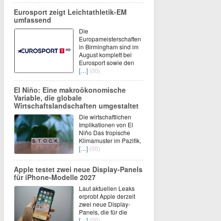
Eurosport zeigt Leichtathletik-EM
umfassend
Die
Europameisterschaften
in Birmingham sind im
August komplett bei
Eurosport sowie den
[…]
(00)
El Niño: Eine makroökonomische
Variable, die globale
Wirtschaftslandschaften umgestaltet
Die wirtschaftlichen
Implikationen von El
Niño Das tropische
Klimamuster im Pazifik,
[…]
(00)
Apple testet zwei neue Display-Panels
für iPhone-Modelle 2027
Laut aktuellen Leaks
erprobt Apple derzeit
zwei neue Display-
Panels, die für die
[…]
(00)