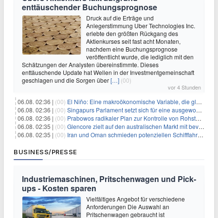
enttäuschender Buchungsprognose
Druck auf die Erträge und
Anlegerstimmung Uber Technologies Inc.
erlebte den größten Rückgang des
Aktienkurses seit fast acht Monaten,
nachdem eine Buchungsprognose
veröffentlicht wurde, die lediglich mit den
Schätzungen der Analysten übereinstimmte. Dieses
enttäuschende Update hat Wellen in der Investmentgemeinschaft
geschlagen und die Sorgen über
[…]
(00)
vor 4 Stunden
06.08. 02:36 |
(00)
El Niño: Eine makroökonomische Variable, die globale Wirtschaftslandschaften umgestaltet
06.08. 02:36 |
(00)
Singapurs Parlament setzt sich für eine ausgewogene wirtschaftliche Zukunft ein
06.08. 02:36 |
(00)
Prabowos radikaler Plan zur Kontrolle von Rohstoffexporten steht vor konkurrierenden Visionen
06.08. 02:35 |
(00)
Glencore zielt auf den australischen Markt mit bevorstehendem Sekundärlisting
06.08. 02:35 |
(00)
Iran und Oman schmieden potenziellen Schifffahrtsvertrag im Hormuskanal
BUSINESS/PRESSE
Industriemaschinen, Pritschenwagen und Pick-
ups - Kosten sparen
Vielfältiges Angebot für verschiedene
Anforderungen Die Auswahl an
Pritschenwagen gebraucht ist