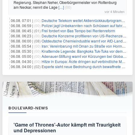
Regierung. Stephan Neher, Oberbürgermeister von Rottenburg
am Neckar, nennt die Lage
[…]
(00)
vor 4 Minuten
06.08. 07:01 |
(00)
Deutsche Telekom weitet Aktienrückkaufprogramm aus
06.08. 06:59 |
(00)
Polizei jagt Unbekannten nach Schüssen auf fahrendes Auto
06.08. 06:45 |
(01)
Frei fordert von Bas Tempo bei Rentenreform
06.08. 06:23 |
(00)
Deutsche Konzerne profitieren von US-Rechenzentrums-Boom
06.08. 06:00 |
(08)
Ostdeutsche Chemieindustrie warnt vor AfD-Landesregierung
06.08. 05:54 |
(00)
Iran: Vereinbarung mit Oman zu Straße von Hormus fast fertig
06.08. 05:30 |
(00)
Knatternde Legende: Bangkoks Tuk-Tuks vor dem Aus?
06.08. 05:00 |
(00)
Adenauer-Stiftung warnt vor Kürzungen bei Globaler Gesundheit
06.08. 04:30 |
(00)
Hitze in Europa: Ärzte dringen auf verbindliche Maßnahmen
06.08. 04:00 |
(02)
Experte sieht neue Bedrohung durch bewaffnete Drohnen
BOULEVARD-NEWS
'Game of Thrones'-Autor kämpft mit Traurigkeit
und Depressionen