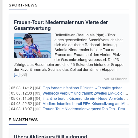
SPORT-NEWS
Frauen-Tour: Niedermaier nun Vierte der
Gesamtwertung
Belleville-en-Beaujolais (dpa) - Trotz
eines gescheiterten Ausreißversuchs hat
sich die deutsche Radsport-Hoffnung
Antonia Niedermaier bei der Tour de
France der Frauen auf den vierten Platz
der Gesamtwertung verbessert. Die 23-
Jährige aus Rosenheim erreichte 45 Sekunden hinter der Gruppe
der Favoritinnen als Sechste das Ziel auf der fünften Etappe in
[…]
(03)
vor 13 Stunden
05.08. 14:12 |
(04)
Figo fordert Infantinos Rücktritt: «Er sollte gehen. Jetzt»
05.08. 12:33 |
(03)
Wellbrock verblüfft und träumt: Zweites EM-Gold in Paris
05.08. 11:56 |
(04)
Infantino beruft Krisenrunde ein - Neue Vorwürfe gegen FIFA
04.08. 22:52 |
(04)
Medien: Infantino beruft FIFA-Krisensitzung am Mittwoch ein
04.08. 18:07 |
(00)
Frauen-Tour: Niedermaier verpasst Top Ten - Reusser siegt
FINANZNEWS
Ubers Aktienkurs fällt aufgrund