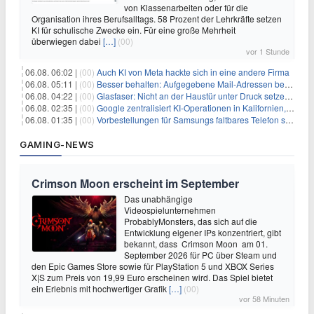
von Klassenarbeiten oder für die
Organisation ihres Berufsalltags. 58 Prozent der Lehrkräfte setzen
KI für schulische Zwecke ein. Für eine große Mehrheit
überwiegen dabei
[…]
(00)
vor 1 Stunde
06.08. 06:02 |
(00)
Auch KI von Meta hackte sich in eine andere Firma
06.08. 05:11 |
(00)
Besser behalten: Aufgegebene Mail-Adressen bergen Gefahren
06.08. 04:22 |
(00)
Glasfaser: Nicht an der Haustür unter Druck setzen lassen
06.08. 02:35 |
(00)
Google zentralisiert KI-Operationen in Kalifornien, um Rivale Anthropic und OpenAI zu überholen
06.08. 01:35 |
(00)
Vorbestellungen für Samsungs faltbares Telefon steigen um 30 % in einem wettbewerbsintensiven Markt
GAMING-NEWS
Crimson Moon erscheint im September
Das unabhängige
Videospielunternehmen
ProbablyMonsters, das sich auf die
Entwicklung eigener IPs konzentriert, gibt
bekannt, dass Crimson Moon am 01.
September 2026 für PC über Steam und
den Epic Games Store sowie für PlayStation 5 und XBOX Series
X|S zum Preis von 19,99 Euro erscheinen wird. Das Spiel bietet
ein Erlebnis mit hochwertiger Grafik
[…]
(00)
vor 58 Minuten