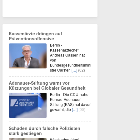
Kassenärzte drängen auf
Präventionsoffensive
Berlin -
Kassenärztechef
Andreas Gassen hat
von
Bundesgesundheitsmini
ster Carsten
[…]
(02)
Adenauer-Stiftung warnt vor
Kürzungen bei Globaler Gesundheit
Berlin - Die CDU-nahe
Konrad-Adenauer-
Stiftung (KAS) hat davor
gewarnt, die
[…]
(00)
Schaden durch falsche Polizisten
stark gestiegen
Wiesbaden (dpa) -