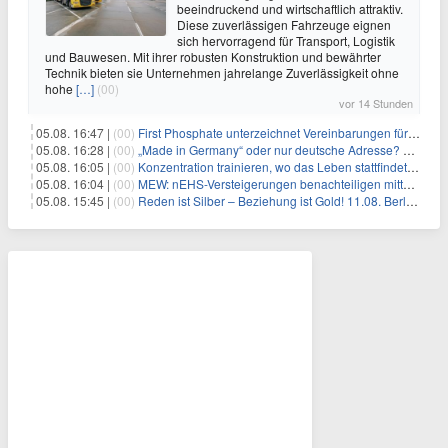
beeindruckend und wirtschaftlich attraktiv.
Diese zuverlässigen Fahrzeuge eignen
sich hervorragend für Transport, Logistik
und Bauwesen. Mit ihrer robusten Konstruktion und bewährter
Technik bieten sie Unternehmen jahrelange Zuverlässigkeit ohne
hohe
[…]
(00)
vor 14 Stunden
05.08. 16:47 |
(00)
First Phosphate unterzeichnet Vereinbarungen für nicht zu refundierende Zuwendungen in Höhe von 4,84 Mio. $ von der kanadischen Regierung für Straßeninfrastruktur und Stromübertragungsleitungen
05.08. 16:28 |
(00)
„Made in Germany“ oder nur deutsche Adresse? So erkennen Sie, wo Ihre Leiterplatten wirklich gefertigt werden
05.08. 16:05 |
(00)
Konzentration trainieren, wo das Leben stattfindet: Mobile EEG-Technologie bringt Neurofeedback in den Alltag
05.08. 16:04 |
(00)
MEW: nEHS-Versteigerungen benachteiligen mittelständische Unternehmen
05.08. 15:45 |
(00)
Reden ist Silber – Beziehung ist Gold! 11.08. Berlin – 18:30 Uhr