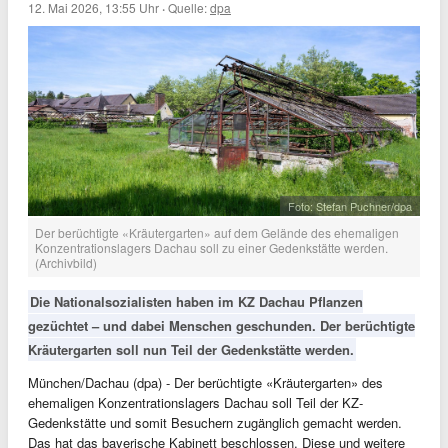
12. Mai 2026, 13:55 Uhr
·
Quelle:
dpa
Foto: Stefan Puchner/dpa
Der berüchtigte «Kräutergarten» auf dem Gelände des ehemaligen
Konzentrationslagers Dachau soll zu einer Gedenkstätte werden.
(Archivbild)
Die Nationalsozialisten haben im KZ Dachau Pflanzen
gezüchtet – und dabei Menschen geschunden. Der berüchtigte
Kräutergarten soll nun Teil der Gedenkstätte werden.
München/Dachau (dpa) - Der berüchtigte «Kräutergarten» des
ehemaligen Konzentrationslagers Dachau soll Teil der KZ-
Gedenkstätte und somit Besuchern zugänglich gemacht werden.
Das hat das bayerische Kabinett beschlossen. Diese und weitere