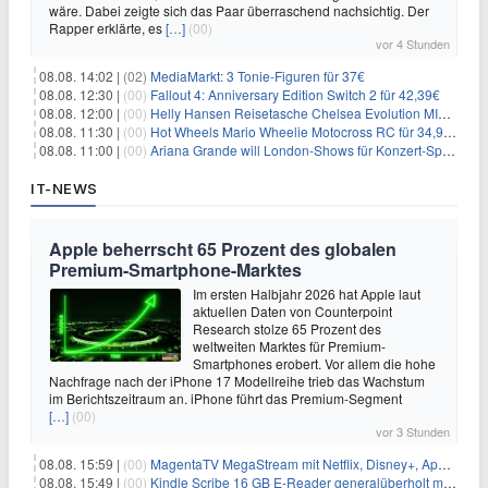
wäre. Dabei zeigte sich das Paar überraschend nachsichtig. Der
Rapper erklärte, es
[…]
(00)
vor 4 Stunden
08.08. 14:02 |
(02)
MediaMarkt: 3 Tonie-Figuren für 37€
08.08. 12:30 |
(00)
Fallout 4: Anniversary Edition Switch 2 für 42,39€
08.08. 12:00 |
(00)
Helly Hansen Reisetasche Chelsea Evolution MID 54L für 29,99€
08.08. 11:30 |
(00)
Hot Wheels Mario Wheelie Motocross RC für 34,99€
08.08. 11:00 |
(00)
Ariana Grande will London-Shows für Konzert-Special filmen
IT-NEWS
Apple beherrscht 65 Prozent des globalen
Premium-Smartphone-Marktes
Im ersten Halbjahr 2026 hat Apple laut
aktuellen Daten von Counterpoint
Research stolze 65 Prozent des
weltweiten Marktes für Premium-
Smartphones erobert. Vor allem die hohe
Nachfrage nach der iPhone 17 Modellreihe trieb das Wachstum
im Berichtszeitraum an. iPhone führt das Premium-Segment
[…]
(00)
vor 3 Stunden
08.08. 15:59 |
(00)
MagentaTV MegaStream mit Netflix, Disney+, Apple TV+ & RTL+ für 30€/Monat (effektiv 20,83€/Monat)
08.08. 15:49 |
(00)
Kindle Scribe 16 GB E-Reader generalüberholt mit Eingabestift für 197,99€