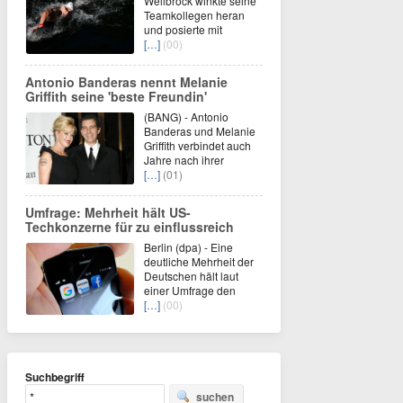
Wellbrock winkte seine
Teamkollegen heran
und posierte mit
[…]
(00)
Antonio Banderas nennt Melanie
Griffith seine 'beste Freundin'
(BANG) - Antonio
Banderas und Melanie
Griffith verbindet auch
Jahre nach ihrer
[…]
(01)
Umfrage: Mehrheit hält US-
Techkonzerne für zu einflussreich
Berlin (dpa) - Eine
deutliche Mehrheit der
Deutschen hält laut
einer Umfrage den
[…]
(00)
Suchbegriff
suchen