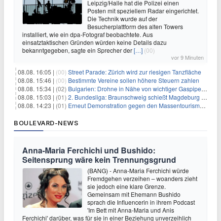
Leipzig/Halle hat die Polizei einen
Posten mit speziellem Radar eingerichtet.
Die Technik wurde auf der
Besucherplattform des alten Towers
installiert, wie ein dpa-Fotograf beobachtete. Aus
einsatztaktischen Gründen würden keine Details dazu
bekanntgegeben, sagte ein Sprecher der
[…]
(00)
vor 9 Minuten
08.08. 16:05 |
(00)
Street Parade: Zürich wird zur riesigen Tanzfläche
08.08. 15:46 |
(00)
Bestimmte Vereine sollen höhere Steuern zahlen
08.08. 15:34 |
(02)
Bulgarien: Drohne in Nähe von wichtiger Gaspipeline explodiert
08.08. 15:03 |
(01)
2. Bundesliga: Braunschweig schießt Magdeburg ab
08.08. 14:23 |
(01)
Erneut Demonstration gegen den Massentourismus auf Mallorca
BOULEVARD-NEWS
Anna-Maria Ferchichi und Bushido:
Seitensprung wäre kein Trennungsgrund
(BANG) - Anna-Maria Ferchichi würde
Fremdgehen verzeihen – woanders zieht
sie jedoch eine klare Grenze.
Gemeinsam mit Ehemann Bushido
sprach die Influencerin in ihrem Podcast
'Im Bett mit Anna-Maria und Anis
Ferchichi' darüber, was für sie in einer Beziehung unverzeihlich