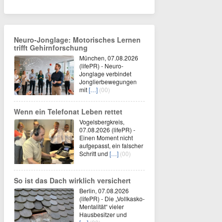
Neuro-Jonglage: Motorisches Lernen
trifft Gehirnforschung
München, 07.08.2026
(lifePR) - Neuro-
Jonglage verbindet
Jonglierbewegungen
mit
[…]
(00)
Wenn ein Telefonat Leben rettet
Vogelsbergkreis,
07.08.2026 (lifePR) -
Einen Moment nicht
aufgepasst, ein falscher
Schritt und
[…]
(00)
So ist das Dach wirklich versichert
Berlin, 07.08.2026
(lifePR) - Die „Vollkasko-
Mentalität“ vieler
Hausbesitzer und