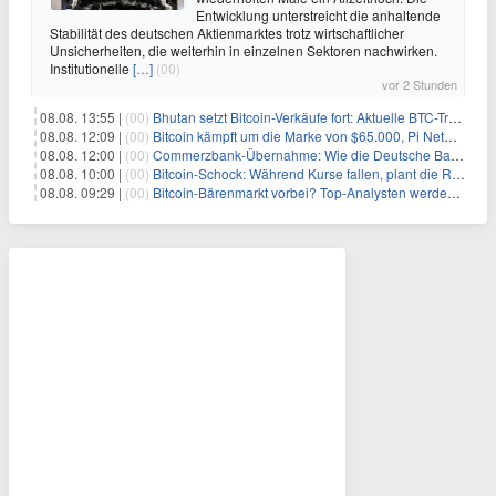
Entwicklung unterstreicht die anhaltende
Stabilität des deutschen Aktienmarktes trotz wirtschaftlicher
Unsicherheiten, die weiterhin in einzelnen Sektoren nachwirken.
Institutionelle
[…]
(00)
vor 2 Stunden
08.08. 13:55 |
(00)
Bhutan setzt Bitcoin-Verkäufe fort: Aktuelle BTC-Transaktionen
08.08. 12:09 |
(00)
Bitcoin kämpft um die Marke von $65.000, Pi Network gewinnt an Unterstützung
08.08. 12:00 |
(00)
Commerzbank-Übernahme: Wie die Deutsche Bank im Schatten zum großen Gewinner wird
08.08. 10:00 |
(00)
Bitcoin-Schock: Während Kurse fallen, plant die Regierung die Steuer-Bombe
08.08. 09:29 |
(00)
Bitcoin-Bärenmarkt vorbei? Top-Analysten werden optimistisch, aber die Geschichte sagt etwas anderes