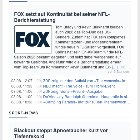
FOX setzt auf Kontinuität bei seiner NFL-
Berichterstattung
Tom Brady und Kevin Burkhardt bleiben
auch 2026 das Top-Duo des US-
Senders. Zudem hat FOX sein komplettes
Kommentatoren- und Moderatorenteam
für die neue NFL-Saison vorgestellt. FOX
Sports hat sein On-Air-Team für die NFL-
Saison 2026 bekannt gegeben und setzt dabei weitgehend auf
bewährte Gesichter. Angeführt wird die Berichterstattung erneut
vom Top-Team um Kommentator Kevin Burkhardt und Ex-
[…]
(00)
vor 3 Stunden
08.08. 12:07 |
(00)
ZDF zeigt nur den Auftakt von «The Assassin» im Fernsehen
08.08. 11:38 |
(00)
NBC macht «The Voice» zum Promi-Event
08.08. 11:06 |
(00)
ZDF zeigt vierte «Precht»-Ausgabe
08.08. 11:00 |
(00)
Da'Vine Joy Randolph übernimmt Hauptrolle in starbesetzter schwarzer Komödie
08.08. 10:38 |
(00)
«Camping Paradis» lädt zur süßen Themenwoche ein
SPORT-NEWS
Blackout stoppt Apnoetaucher kurz vor
Tiefenrekord