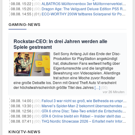
08.08. 15:22 |
(00)
ALBATROS Mülltonnenbox 3er Mülltonnenverkleidung aus Metall für 577,15€
08.08. 15:20 |
(00)
Dragon Age: The Veilguard Deluxe Edition PS5 Rollenspiel für 13,76€
08.08. 14:55 |
(01)
ECO-WORTHY 200W faltbares Solarpanel für Powerstation & Camping für 123,99€
GAMING-NEWS
Rockstar-CEO: In drei Jahren werden alle
Spiele gestreamt
Seit Sony Anfang Juli das Ende der Disc-
Produktion für PlayStation angekündigt
hat, diskutieren Fans weltweit heftig über
Eigentumsrechte und die langfristige
Bewahrung von Videospielen. Allerdings
trat schon eine Woche zuvor Rockstar
eine große Debatte los. Denn mit Grand Theft Auto VI erscheint
der höchstwahrscheinlich größte Titel des Jahres
[…]
(00)
vor 26 Minuten
08.08. 14:00 |
(00)
Fallout 3 war nicht so groß, wie Bethesda es ursprünglich wollte
08.08. 13:30 |
(00)
Marvel’s Spider-Man 2 bekommt überraschendes PS5-Update mit gewünschter Komfortfunktion
08.08. 12:56 |
(00)
GTA 6 ohne Disc: Take-Two erklärt die Entscheidung für Download-Codes
08.08. 08:30 |
(00)
GTA 6 Online bleibt ein Rätsel – Insider stellt das neue Gerücht klar
08.08. 07:41 |
(00)
THQ Nordic Showcase 2026 – Erhaltet mehr Informationen
KINO/TV-NEWS