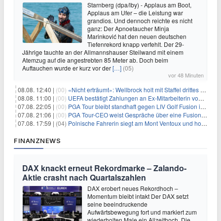
Starnberg (dpa/lby) - Applaus am Boot,
Applaus am Ufer – die Leistung war
grandios. Und dennoch reichte es nicht
ganz: Der Apnoetaucher Minja
Marinković hat den neuen deutschen
Tiefenrekord knapp verfehlt. Der 29-
Jährige tauchte an der Allmannshauser Steilwand mit einem
Atemzug auf die angestrebten 85 Meter ab. Doch beim
Auftauchen wurde er kurz vor der
[…]
(05)
vor 48 Minuten
08.08. 12:40 |
(00)
«Nicht erträumt»: Wellbrock holt mit Staffel drittes EM-Gold
08.08. 11:00 |
(00)
UEFA bestätigt Zahlungen an Ex-Mitarbeiterin von Infantino
07.08. 22:05 |
(00)
PGA Tour bleibt standhaft gegen LIV Golf Fusion in einem sich wandelnden Sportumfeld
07.08. 21:06 |
(00)
PGA Tour-CEO weist Gespräche über eine Fusion mit LIV Golf zurück und bekräftigt die Wettbewerbslandschaft
07.08. 17:59 |
(04)
Polnische Fahrerin siegt am Mont Ventoux und holt Tour-Gelb
FINANZNEWS
DAX knackt erneut Rekordmarke – Zalando-
Aktie crasht nach Quartalszahlen
DAX erobert neues Rekordhoch –
Momentum bleibt intakt Der DAX setzt
seine beeindruckende
Aufwärtsbewegung fort und markiert zum
wiederholten Male ein Allzeithoch. Die