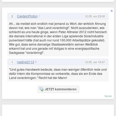
CaptainProton
2
12.05. um 23:00
Ah... da meldet sich endlich mal jemand zu Wort, der wirklich Ahnung
davon hat, wie man "das Land voranbringt". Nicht auszudenken, wie
schlecht es uns heute ginge, wenn Peter Altmeier 2012 nicht heroisch
die damals international in der ersten Liga spielende Solarindustrie
pulverisiert hätte (hat auch nur rund 100.000 Arbeitsplätze gekostet).
Wie gut, dass seine damalige Staatssekretärin seinen Weitblick
erkannt hat und uns gerade mit Vollgas in eine energiepolitische
Sackgasse "voranbringt".
nadine2113
1
12.05. um 15:47
"Und gutes Handwerk bedeute, dass man weniger öffentlich rede und
dafür intern die Kompromisse so vorbereite, dass sie am Ende das
Land voranbringen." Recht hat der Mann!
JETZT kommentieren
forum