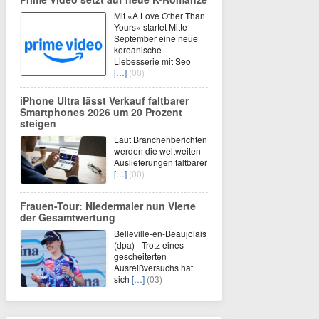
Mit «A Love Other Than
Yours» startet Mitte
September eine neue
koreanische
Liebesserie mit Seo
[…]
(00)
iPhone Ultra lässt Verkauf faltbarer
Smartphones 2026 um 20 Prozent
steigen
Laut Branchenberichten
werden die weltweiten
Auslieferungen faltbarer
[…]
(00)
Frauen-Tour: Niedermaier nun Vierte
der Gesamtwertung
Belleville-en-Beaujolais
(dpa) - Trotz eines
gescheiterten
Ausreißversuchs hat
sich
[…]
(03)