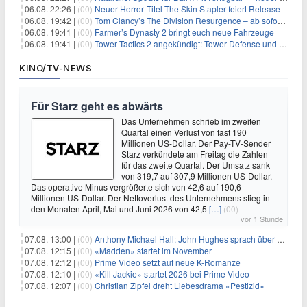
06.08. 22:26 |
(00)
Neuer Horror‑Titel The Skin Stapler feiert Release
06.08. 19:42 |
(00)
Tom Clancy’s The Division Resurgence – ab sofort für euch verfügbar
06.08. 19:41 |
(00)
Farmer’s Dynasty 2 bringt euch neue Fahrzeuge
06.08. 19:41 |
(00)
Tower Tactics 2 angekündigt: Tower Defense und Deckbuilding Kombo kehrt zurück
KINO/TV-NEWS
Für Starz geht es abwärts
Das Unternehmen schrieb im zweiten
Quartal einen Verlust von fast 190
Millionen US-Dollar. Der Pay-TV-Sender
Starz verkündete am Freitag die Zahlen
für das zweite Quartal. Der Umsatz sank
von 319,7 auf 307,9 Millionen US-Dollar.
Das operative Minus vergrößerte sich von 42,6 auf 190,6
Millionen US-Dollar. Der Nettoverlust des Unternehmens stieg in
den Monaten April, Mai und Juni 2026 von 42,5
[…]
(00)
vor 1 Stunde
07.08. 13:00 |
(00)
Anthony Michael Hall: John Hughes sprach über eine Fortsetzung von 'The Breakfast Club'
07.08. 12:15 |
(00)
«Madden» startet im November
07.08. 12:12 |
(00)
Prime Video setzt auf neue K-Romanze
07.08. 12:10 |
(00)
«Kill Jackie» startet 2026 bei Prime Video
07.08. 12:07 |
(00)
Christian Zipfel dreht Liebesdrama «Pestizid»