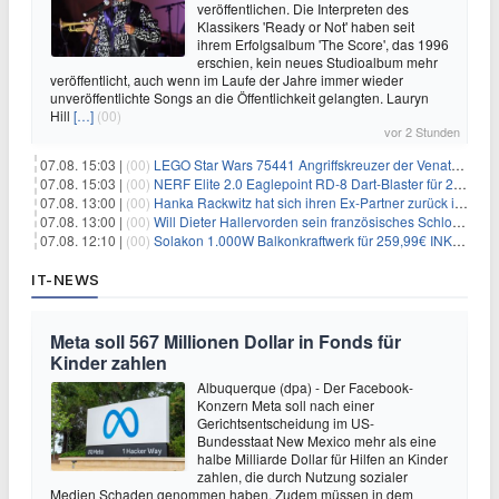
veröffentlichen. Die Interpreten des
Klassikers 'Ready or Not' haben seit
ihrem Erfolgsalbum 'The Score', das 1996
erschien, kein neues Studioalbum mehr
veröffentlicht, auch wenn im Laufe der Jahre immer wieder
unveröffentlichte Songs an die Öffentlichkeit gelangten. Lauryn
Hill
[…]
(00)
vor 2 Stunden
07.08. 15:03 |
(00)
LEGO Star Wars 75441 Angriffskreuzer der Venator-Klasse für 50,25€
07.08. 15:03 |
(00)
NERF Elite 2.0 Eaglepoint RD-8 Dart-Blaster für 20,49€
07.08. 13:00 |
(00)
Hanka Rackwitz hat sich ihren Ex-Partner zurück ins Haus geholt
07.08. 13:00 |
(00)
Will Dieter Hallervorden sein französisches Schloss verkaufen?
07.08. 12:10 |
(00)
Solakon 1.000W Balkonkraftwerk für 259,99€ INKL. VERSAND! 800W Wechselrichter, bifazial
IT-NEWS
Meta soll 567 Millionen Dollar in Fonds für
Kinder zahlen
Albuquerque (dpa) - Der Facebook-
Konzern Meta soll nach einer
Gerichtsentscheidung im US-
Bundesstaat New Mexico mehr als eine
halbe Milliarde Dollar für Hilfen an Kinder
zahlen, die durch Nutzung sozialer
Medien Schaden genommen haben. Zudem müssen in dem