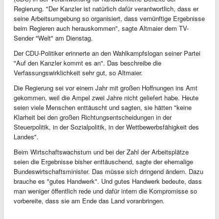
Regierung. "Der Kanzler ist natürlich dafür verantwortlich, dass er
seine Arbeitsumgebung so organisiert, dass vernünftige Ergebnisse
beim Regieren auch herauskommen", sagte Altmaier dem TV-
Sender "Welt" am Dienstag.
Der CDU-Politiker erinnerte an den Wahlkampfslogan seiner Partei
"Auf den Kanzler kommt es an". Das beschreibe die
Verfassungswirklichkeit sehr gut, so Altmaier.
Die Regierung sei vor einem Jahr mit großen Hoffnungen ins Amt
gekommen, weil die Ampel zwei Jahre nicht geliefert habe. Heute
seien viele Menschen enttäuscht und sagten, sie hätten "keine
Klarheit bei den großen Richtungsentscheidungen in der
Steuerpolitik, in der Sozialpolitik, in der Wettbewerbsfähigkeit des
Landes".
Beim Wirtschaftswachstum und bei der Zahl der Arbeitsplätze
seien die Ergebnisse bisher enttäuschend, sagte der ehemalige
Bundeswirtschaftsminister. Das müsse sich dringend ändern. Dazu
brauche es "gutes Handwerk". Und gutes Handwerk bedeute, dass
man weniger öffentlich rede und dafür intern die Kompromisse so
vorbereite, dass sie am Ende das Land voranbringen.