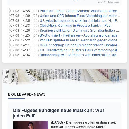
vor 15 Minuten
07.08. 14:55 |
(03)
Pakistan, Türkei, Saudi-Arabien: Was bedeutet der neue Pakt?
07.08. 14:39 |
(02)
Union und SPD lehnen Fuest-Vorschlag zur Mehrwertsteuer ab
07.08. 14:35 |
(00)
US-Arbeitslosenquote sinkt im Juli leicht auf 4,1 Prozent
07.08. 14:33 |
(00)
Obduktion: Kleinkind in Preetz ertrank im Pool
07.08. 14:26 |
(00)
Spanien stellt Italien Ultimatum: Grenzkontrollen beenden
07.08. 14:25 |
(01)
BVG kritisiert «FreiFahren»-App als unsolidarisch
07.08. 14:22 |
(00)
Vor EM: Sprint-Ass Ansah wehrt sich gegen drohende Sperre
07.08. 14:11 |
(00)
CSD-Anschlag: Grüner Emmerich fordert Chronologie von Dobrindt
07.08. 14:07 |
(00)
ICE-Direktverbindung Berlin-Paris vorerst eingestellt
07.08. 14:04 |
(00)
Brandenburg will Betreibern von Infrastruktur Drohnenabwehr erlauben
BOULEVARD-NEWS
Die Fugees kündigen neue Musik an: 'Auf
jeden Fall'
(BANG) - Die Fugees wollen erstmals seit
rund 30 Jahren wieder neue Musik