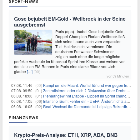
SPORT-NEWS
Gose bejubelt EM-Gold - Wellbrock in der Seine
ausgebremst
Paris (dpa) - Isabel Gose bejubelte Gold,
Doppel-Champion Florian Wellbrock ließ
sich seine Laune auch vom verpassten
Titel-Hattrick nicht vermiesen: Die
deutschen Freiwasser-Schwimmer
zeigten auch ohne die lange mögliche
perfekte Ausbeute im Knockout Sprint ihre Klasse und weisen vor
dem letzten EM-Rennen in Paris eine starke Bilanz vor. «Ich
glaube
[…]
(00)
vor 59 Minuten
07.08. 11:46 |
(00)
Kampf um die Macht: Wer ist für und wer gegen Infantino?
07.08. 09:50 |
(01)
Zentralisieren oder nicht? Diskussion über Drohnenabwehr
06.08. 18:00 |
(01)
Pienaar gewinnt Etappe - Lippert im Sprint chancenlos
06.08. 17:05 |
(06)
Infantino räumt Fehler ein - UEFA: Ändert nichts an Boykott
06.08. 16:05 |
(02)
Real-Wechsel fix: Diomande ist Leipzigs Rekordtransfer
FINANZNEWS
Krypto-Preis-Analyse: ETH, XRP, ADA, BNB