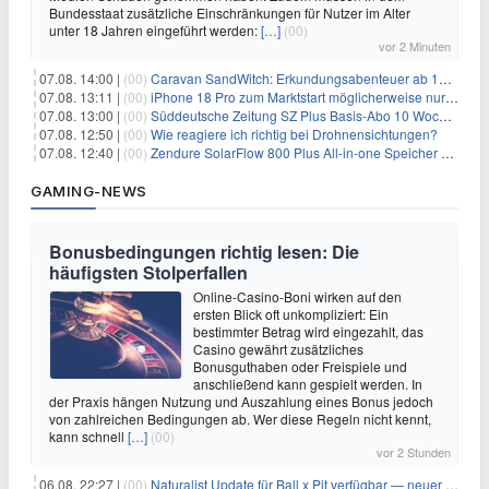
Bundesstaat zusätzliche Einschränkungen für Nutzer im Alter
unter 18 Jahren eingeführt werden:
[…]
(00)
vor 2 Minuten
07.08. 14:00 |
(00)
Caravan SandWitch: Erkundungsabenteuer ab 13.08. gratis im Epic Games Store
07.08. 13:11 |
(00)
iPhone 18 Pro zum Marktstart möglicherweise nur begrenzt verfügbar
07.08. 13:00 |
(00)
Süddeutsche Zeitung SZ Plus Basis-Abo 10 Wochen für 10€
07.08. 12:50 |
(00)
Wie reagiere ich richtig bei Drohnensichtungen?
07.08. 12:40 |
(00)
Zendure SolarFlow 800 Plus All-in-one Speicher + Zusatzspeicher AB2000L für 618,96€ – 3,84kWh fürs Balkonkraftwerk
GAMING-NEWS
Bonusbedingungen richtig lesen: Die
häufigsten Stolperfallen
Online-Casino-Boni wirken auf den
ersten Blick oft unkompliziert: Ein
bestimmter Betrag wird eingezahlt, das
Casino gewährt zusätzliches
Bonusguthaben oder Freispiele und
anschließend kann gespielt werden. In
der Praxis hängen Nutzung und Auszahlung eines Bonus jedoch
von zahlreichen Bedingungen ab. Wer diese Regeln nicht kennt,
kann schnell
[…]
(00)
vor 2 Stunden
06.08. 22:27 |
(00)
Naturalist Update für Ball x Pit verfügbar — neuer Content auf allen Plattformen