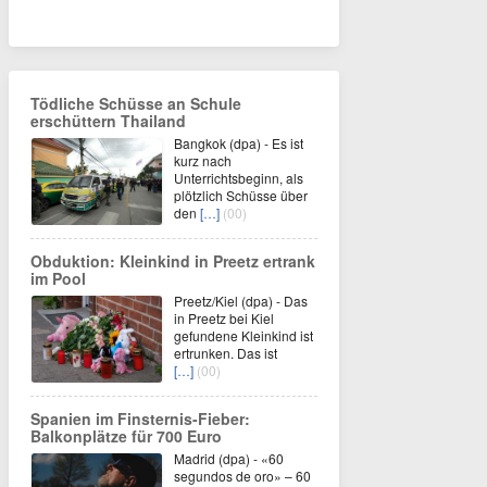
Tödliche Schüsse an Schule
erschüttern Thailand
Bangkok (dpa) - Es ist
kurz nach
Unterrichtsbeginn, als
plötzlich Schüsse über
den
[…]
(00)
Obduktion: Kleinkind in Preetz ertrank
im Pool
Preetz/Kiel (dpa) - Das
in Preetz bei Kiel
gefundene Kleinkind ist
ertrunken. Das ist
[…]
(00)
Spanien im Finsternis-Fieber:
Balkonplätze für 700 Euro
Madrid (dpa) - «60
segundos de oro» – 60