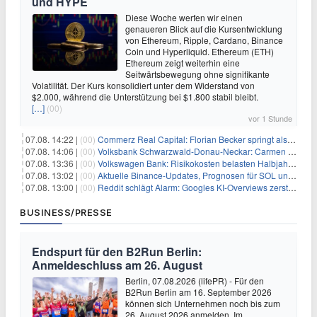
und HYPE
Diese Woche werfen wir einen
genaueren Blick auf die Kursentwicklung
von Ethereum, Ripple, Cardano, Binance
Coin und Hyperliquid. Ethereum (ETH)
Ethereum zeigt weiterhin eine
Seitwärtsbewegung ohne signifikante
Volatilität. Der Kurs konsolidiert unter dem Widerstand von
$2.000, während die Unterstützung bei $1.800 stabil bleibt.
[…]
(00)
vor 1 Stunde
07.08. 14:22 |
(00)
Commerz Real Capital: Florian Becker springt als Leiter ein
07.08. 14:06 |
(00)
Volksbank Schwarzwald-Donau-Neckar: Carmen Wedam übernimmt Aufsichtsratsvorsitz
07.08. 13:36 |
(00)
Volkswagen Bank: Risikokosten belasten Halbjahresergebnis
07.08. 13:02 |
(00)
Aktuelle Binance-Updates, Prognosen für SOL und DOGE: Zusammenfassung vom 7. August
07.08. 13:00 |
(00)
Reddit schlägt Alarm: Googles KI-Overviews zerstören das Traffic-Geschäftsmodell
BUSINESS/PRESSE
Endspurt für den B2Run Berlin:
Anmeldeschluss am 26. August
Berlin, 07.08.2026 (lifePR) - Für den
B2Run Berlin am 16. September 2026
können sich Unternehmen noch bis zum
26. August 2026 anmelden. Im