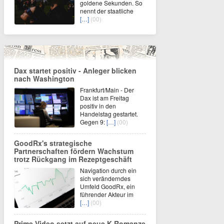
goldene Sekunden. So
nennt der staatliche
[…]
(00)
Dax startet positiv - Anleger blicken
nach Washington
Frankfurt/Main - Der
Dax ist am Freitag
positiv in den
Handelstag gestartet.
Gegen 9:
[…]
(00)
GoodRx's strategische
Partnerschaften fördern Wachstum
trotz Rückgang im Rezeptgeschäft
Navigation durch ein
sich veränderndes
Umfeld GoodRx, ein
führender Akteur im
[…]
(00)
Prime Video setzt auf neue K-Romanze