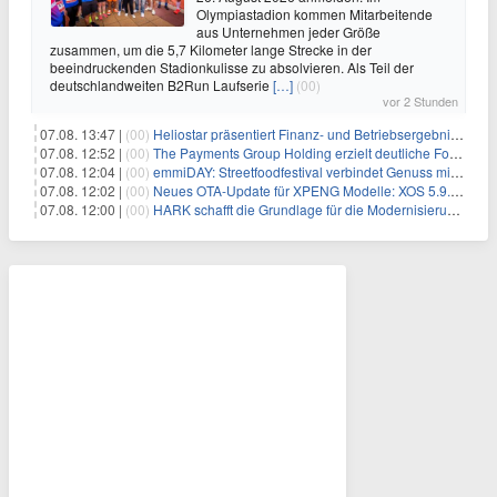
Olympiastadion kommen Mitarbeitende
aus Unternehmen jeder Größe
zusammen, um die 5,7 Kilometer lange Strecke in der
beeindruckenden Stadionkulisse zu absolvieren. Als Teil der
deutschlandweiten B2Run Laufserie
[…]
(00)
vor 2 Stunden
07.08. 13:47 |
(00)
Heliostar präsentiert Finanz- und Betriebsergebnis für das zweite Quartal 2026 mit Goldproduktion und Barreserven in Rekordhöhe
07.08. 12:52 |
(00)
The Payments Group Holding erzielt deutliche Fortschritte bei ihren AI-Projekten
07.08. 12:04 |
(00)
emmiDAY: Streetfoodfestival verbindet Genuss mit Engagement gegen Brustkrebs
07.08. 12:02 |
(00)
Neues OTA-Update für XPENG Modelle: XOS 5.9.5 erweitert Sicherheits-, Lade- und Komfortfunktionen
07.08. 12:00 |
(00)
HARK schafft die Grundlage für die Modernisierung seiner IBM i-Anwendungen