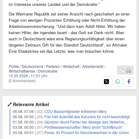
im Interesse unseres Landes und der Demokratie."
Die Weimarer Republik sei seiner Ansicht nach gescheitert an einer
Frage von wenigen Prozenten Erhöhung oder Nicht-Erhöhung der
Arbeitslosenversicherung. "Und dann kam Adolf Hitler. Wir haben
keinen Hitler, der irgendwo lauert - das Gott sei Dank nicht. Aber
auch in Deutschland wäre eine Regierungsunfähigkeit über einen
längeren Zeitraum Gift für den Standort Deutschland", so Altmaier.
Eine Staatskrise sei das Letzte, was man brauchen könne.
Politik / Deutschland / Parteien / Wirtschaft / Arbeitsmarkt /
Wirtschaftskrise / Demokratie
12.05.2026
·
11:51 Uhr
[2 Kommentare]
🔗 Relevante Artikel
06.08. 07:06 |
(02)
CDU-Basismitglieder kritisieren Merz
06.08. 00:00 |
(04)
Frei hält Autorität des Kanzlers für nicht beschädigt
01.08. 00:00 |
(04)
Güntzler räumt Fehler bei Absage des Verkehrsministerpostens ein
03.08. 00:00 |
(01)
Politikwissenschaftler: Merz droht "Schiffbruch"
04.08. 00:01 |
(07)
Forsa: 43 Prozent für Kanzlerwechsel in der Union