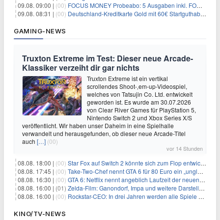
09.08. 09:00 |
(00)
FOCUS MONEY Probeabo: 5 Ausgaben inkl. FOCUS+ Zugang für 5€
09.08. 08:31 |
(00)
Deutschland-Kreditkarte Gold mit 60€ Startguthaben (45€ Gewinn)
GAMING-NEWS
Truxton Extreme im Test: Dieser neue Arcade-
Klassiker verzeiht dir gar nichts
Truxton Extreme ist ein vertikal
scrollendes Shoot-‚em-up-Videospiel,
welches von Tatsujin Co. Ltd. entwickelt
geworden ist. Es wurde am 30.07.2026
von Clear River Games für PlayStation 5,
Nintendo Switch 2 und Xbox Series X/S
veröffentlicht. Wir haben unser Daheim in eine Spielhalle
verwandelt und herausgefunden, ob dieser neue Arcade-Titel
auch
[…]
(00)
vor 14 Stunden
08.08. 18:00 |
(00)
Star Fox auf Switch 2 könnte sich zum Flop entwickeln
08.08. 17:45 |
(00)
Take-Two-Chef nennt GTA 6 für 80 Euro ein „unglaubliches Schnäppchen“
08.08. 16:30 |
(00)
GTA 6: Netflix nennt angeblich Laufzeit der neuen Gameplay-Präsentation
08.08. 16:00 |
(01)
Zelda-Film: Ganondorf, Impa und weitere Darsteller sollen feststehen
08.08. 16:00 |
(00)
Rockstar-CEO: In drei Jahren werden alle Spiele gestreamt
KINO/TV-NEWS