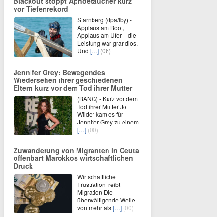
Blackout stoppt Apnoetaucher kurz
vor Tiefenrekord
Starnberg (dpa/lby) -
Applaus am Boot,
Applaus am Ufer – die
Leistung war grandios.
Und
[…]
(06)
Jennifer Grey: Bewegendes
Wiedersehen ihrer geschiedenen
Eltern kurz vor dem Tod ihrer Mutter
(BANG) - Kurz vor dem
Tod ihrer Mutter Jo
Wilder kam es für
Jennifer Grey zu einem
[…]
(00)
Zuwanderung von Migranten in Ceuta
offenbart Marokkos wirtschaftlichen
Druck
Wirtschaftliche
Frustration treibt
Migration Die
überwältigende Welle
von mehr als
[…]
(00)