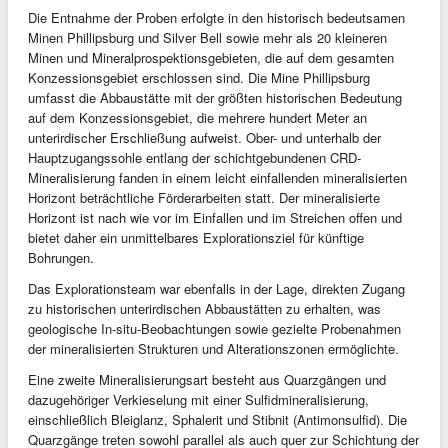
Die Entnahme der Proben erfolgte in den historisch bedeutsamen
Minen Phillipsburg und Silver Bell sowie mehr als 20 kleineren
Minen und Mineralprospektionsgebieten, die auf dem gesamten
Konzessionsgebiet erschlossen sind. Die Mine Phillipsburg
umfasst die Abbaustätte mit der größten historischen Bedeutung
auf dem Konzessionsgebiet, die mehrere hundert Meter an
unterirdischer Erschließung aufweist. Ober- und unterhalb der
Hauptzugangssohle entlang der schichtgebundenen CRD-
Mineralisierung fanden in einem leicht einfallenden mineralisierten
Horizont beträchtliche Förderarbeiten statt. Der mineralisierte
Horizont ist nach wie vor im Einfallen und im Streichen offen und
bietet daher ein unmittelbares Explorationsziel für künftige
Bohrungen.
Das Explorationsteam war ebenfalls in der Lage, direkten Zugang
zu historischen unterirdischen Abbaustätten zu erhalten, was
geologische In-situ-Beobachtungen sowie gezielte Probenahmen
der mineralisierten Strukturen und Alterationszonen ermöglichte.
Eine zweite Mineralisierungsart besteht aus Quarzgängen und
dazugehöriger Verkieselung mit einer Sulfidmineralisierung,
einschließlich Bleiglanz, Sphalerit und Stibnit (Antimonsulfid). Die
Quarzgänge treten sowohl parallel als auch quer zur Schichtung der