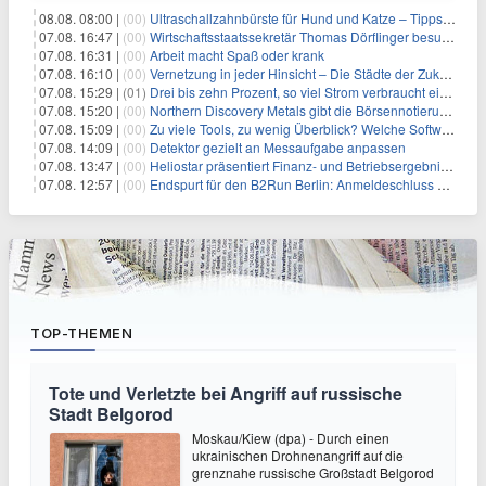
08.08. 08:00 |
(00)
Ultraschallzahnbürste für Hund und Katze – Tipps zur erfolgreichen Eingewöhnung
07.08. 16:47 |
(00)
Wirtschaftsstaatssekretär Thomas Dörflinger besucht Handwerksbetrieb im Kammerbezirk Freiburg
07.08. 16:31 |
(00)
Arbeit macht Spaß oder krank
07.08. 16:10 |
(00)
Vernetzung in jeder Hinsicht – Die Städte der Zukunft sind grün-blau
07.08. 15:29 |
(01)
Drei bis zehn Prozent, so viel Strom verbraucht ein Aufzug im Gebäude
07.08. 15:20 |
(00)
Northern Discovery Metals gibt die Börsennotierung an der Frankfurter Wertpapierbörse bekannt
07.08. 15:09 |
(00)
Zu viele Tools, zu wenig Überblick? Welche Software IT-Dienstleister wirklich brauchen
07.08. 14:09 |
(00)
Detektor gezielt an Messaufgabe anpassen
07.08. 13:47 |
(00)
Heliostar präsentiert Finanz- und Betriebsergebnis für das zweite Quartal 2026 mit Goldproduktion und Barreserven in Rekordhöhe
07.08. 12:57 |
(00)
Endspurt für den B2Run Berlin: Anmeldeschluss am 26. August
TOP-THEMEN
Tote und Verletzte bei Angriff auf russische
Stadt Belgorod
Moskau/Kiew (dpa) - Durch einen
ukrainischen Drohnenangriff auf die
grenznahe russische Großstadt Belgorod