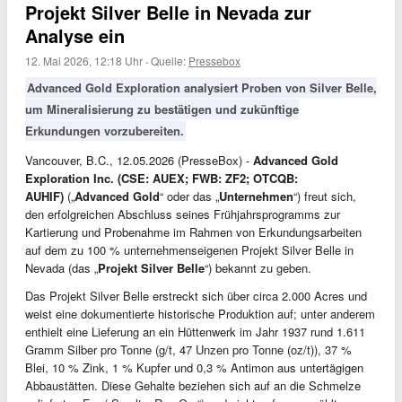
Projekt Silver Belle in Nevada zur
Analyse ein
12. Mai 2026, 12:18 Uhr
·
Quelle:
Pressebox
Advanced Gold Exploration analysiert Proben von Silver Belle,
um Mineralisierung zu bestätigen und zukünftige
Erkundungen vorzubereiten.
Vancouver, B.C., 12.05.2026 (PresseBox) -
Advanced Gold
Exploration Inc. (CSE: AUEX; FWB: ZF2; OTCQB:
AUHIF)
(„
Advanced Gold
“ oder das „
Unternehmen
“) freut sich,
den erfolgreichen Abschluss seines Frühjahrsprogramms zur
Kartierung und Probenahme im Rahmen von Erkundungsarbeiten
auf dem zu 100 % unternehmenseigenen Projekt Silver Belle in
Nevada (das „
Projekt Silver Belle
“) bekannt zu geben.
Das Projekt Silver Belle erstreckt sich über circa 2.000 Acres und
weist eine dokumentierte historische Produktion auf; unter anderem
enthielt eine Lieferung an ein Hüttenwerk im Jahr 1937 rund 1.611
Gramm Silber pro Tonne (g/t, 47 Unzen pro Tonne (oz/t)), 37 %
Blei, 10 % Zink, 1 % Kupfer und 0,3 % Antimon aus untertägigen
Abbaustätten. Diese Gehalte beziehen sich auf an die Schmelze