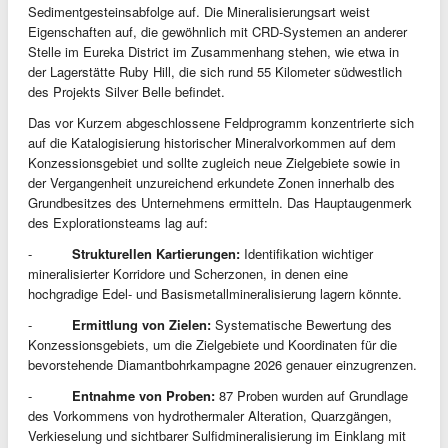
Sedimentgesteinsabfolge auf. Die Mineralisierungsart weist
Eigenschaften auf, die gewöhnlich mit CRD-Systemen an anderer
Stelle im Eureka District im Zusammenhang stehen, wie etwa in
der Lagerstätte Ruby Hill, die sich rund 55 Kilometer südwestlich
des Projekts Silver Belle befindet.
Das vor Kurzem abgeschlossene Feldprogramm konzentrierte sich
auf die Katalogisierung historischer Mineralvorkommen auf dem
Konzessionsgebiet und sollte zugleich neue Zielgebiete sowie in
der Vergangenheit unzureichend erkundete Zonen innerhalb des
Grundbesitzes des Unternehmens ermitteln. Das Hauptaugenmerk
des Explorationsteams lag auf:
-
Strukturellen Kartierungen:
Identifikation wichtiger
mineralisierter Korridore und Scherzonen, in denen eine
hochgradige Edel- und Basismetallmineralisierung lagern könnte.
-
Ermittlung von Zielen:
Systematische Bewertung des
Konzessionsgebiets, um die Zielgebiete und Koordinaten für die
bevorstehende Diamantbohrkampagne 2026 genauer einzugrenzen.
-
Entnahme von Proben:
87 Proben wurden auf Grundlage
des Vorkommens von hydrothermaler Alteration, Quarzgängen,
Verkieselung und sichtbarer Sulfidmineralisierung im Einklang mit