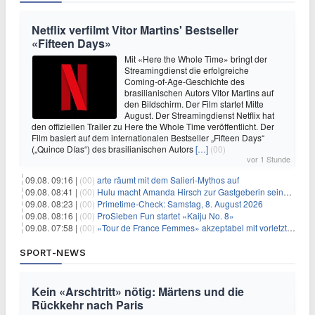
Netflix verfilmt Vitor Martins' Bestseller
«Fifteen Days»
Mit «Here the Whole Time» bringt der
Streamingdienst die erfolgreiche
Coming-of-Age-Geschichte des
brasilianischen Autors Vitor Martins auf
den Bildschirm. Der Film startet Mitte
August. Der Streamingdienst Netflix hat
den offiziellen Trailer zu Here the Whole Time veröffentlicht. Der
Film basiert auf dem internationalen Bestseller „Fifteen Days“
(„Quince Días“) des brasilianischen Autors
[…]
(00)
vor 1 Stunde
09.08. 09:16 |
(00)
arte räumt mit dem Salieri-Mythos auf
09.08. 08:41 |
(00)
Hulu macht Amanda Hirsch zur Gastgeberin seines Reality-Podcasts
09.08. 08:23 |
(00)
Primetime-Check: Samstag, 8. August 2026
09.08. 08:16 |
(00)
ProSieben Fun startet «Kaiju No. 8»
09.08. 07:58 |
(00)
«Tour de France Femmes» akzeptabel mit vorletzter Etappe
SPORT-NEWS
Kein «Arschtritt» nötig: Märtens und die
Rückkehr nach Paris