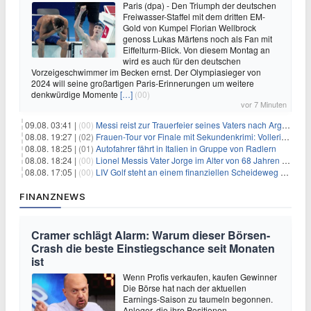
Paris (dpa) - Den Triumph der deutschen
Freiwasser-Staffel mit dem dritten EM-
Gold von Kumpel Florian Wellbrock
genoss Lukas Märtens noch als Fan mit
Eiffelturm-Blick. Von diesem Montag an
wird es auch für den deutschen
Vorzeigeschwimmer im Becken ernst. Der Olympiasieger von
2024 will seine großartigen Paris-Erinnerungen um weitere
denkwürdige Momente
[…]
(00)
vor 7 Minuten
09.08. 03:41 |
(00)
Messi reist zur Trauerfeier seines Vaters nach Argentinien
08.08. 19:27 |
(02)
Frauen-Tour vor Finale mit Sekundenkrimi: Vollering in Gelb
08.08. 18:25 |
(01)
Autofahrer fährt in Italien in Gruppe von Radlern
08.08. 18:24 |
(00)
Lionel Messis Vater Jorge im Alter von 68 Jahren gestorben
08.08. 17:05 |
(00)
LIV Golf steht an einem finanziellen Scheideweg auf der Suche nach neuen Investitionen
FINANZNEWS
Cramer schlägt Alarm: Warum dieser Börsen-
Crash die beste Einstiegschance seit Monaten
ist
Wenn Profis verkaufen, kaufen Gewinner
Die Börse hat nach der aktuellen
Earnings-Saison zu taumeln begonnen.
Anleger, die ihre Positionen