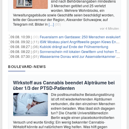
sind nach Behördenangaben mindestens
3 Menschen getötet und 25 verletzt
worden. Mehrere Wohnblocks, ein
Verwaltungsgebäude sowie Geschäfte seien beschädigt worden,
teilte der Gouverneur der Region, Alexander Schuwajew, auf
Telegram mit. Bilder in
[…]
(00)
vor 4 Minuten
09.08. 10:39 |
(00)
Feueralarm am Gardasee: 250 Menschen evakuiert
09.08. 09:32 |
(11)
ISW: Moskau plant Angriffswelle gegen Kiews Energieinfrastruktur
09.08. 08:27 |
(06)
Kubicki drängt auf Ende der Frühverrentung
09.08. 08:22 |
(01)
Sonnenschein mit lokalen Gewittern und hohen Temperaturen
09.08. 07:30 |
(01)
Wasserarme Donau wird zur Asservatenkammer der Geschichte
BOULEVARD-NEWS
Wirkstoff aus Cannabis beendet Alpträume bei
über 1/3 der PTSD-Patienten
Die posttraumatische Belastungsstörung
ist oft mit wiederkehrenden Alpträumen
verbunden, die den einzelnen Menschen
extrem belasten. Was lässt sich dagegen
tun? Die Charité Universitätsmedizin
Berlin wagte einen placebokontrollierten
Versuch und wurde fündig: Ein wenig bekannter Cannabis-
Wirkstoff könnte auf natürlichem Weg helfen. Was hilft gegen