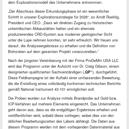
dem Explorationsmodell des Unternehmens entnommen.
„Der Abschluss dieser Erkundungsphase ist ein wesentlicher
Schritt in unserer Explorationsstrategie für 2026“, so Arndt Roehlig,
President und CEO. „Dass wir direkten Zugang zu historischen
unterirdischen Abbaustätten hatten und ein ehemals
produzierendes CRD-System aus moderner geologischer Sicht
unter die Lupe nehmen konnten, ist sehr erfreulich. Wir freuen uns
darauf, die Analyseergebnisse zu erhalten und die Definition von
Bohrzielen auf dem gesamten Projekt voranzutreiben.“
Nach der jüngsten Vereinbarung mit der Firma ProDeMin USA LLC
wird das Programm unter der Aufsicht von Dr. Craig Gibson, einem
designierten qualifizierten Sachverständigen („
QP“
), durchgeführt.
Diese Feldkampagne ist der Auftakt einer umfassenden Bewertung,
die die Erstellung eines vollständig konformen technischen Berichts
gemäß National Instrument 43-101 ermöglichen soll.
Die Proben wurden zur Analyse mittels Brandprobe auf Gold bzw.
ICP-Verfahren auf mehrere Elemente eingereicht. Das Unternehmen
geht davon aus, dass es die endgültigen Ergebnisse erhalten und
veröffentlichen wird, sobald diese vorliegen, wobei dies von den
üblichen Bearbeitungszeiten des Labors abhängt. Die Daten aus
diesem Programm werden mit dem vorliegenden Datenmaterial aus