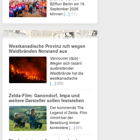
B2Run Berlin am 16.
September 2026
können
[…]
(00)
Westkanadische Provinz ruft wegen
Waldbränden Notstand aus
Vancouver (dpa) -
Wegen sich rasant
ausbreitender
Waldbrände hat die
westkanadische
[…]
(03)
Zelda-Film: Ganondorf, Impa und
weitere Darsteller sollen feststehen
Der kommende The
Legend of Zelda -Film
nimmt bei der
Besetzung immer
konkretere
[…]
(01)