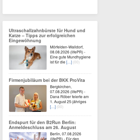
Ultraschallzahnbürste für Hund und
Katze – Tipps zur erfolgreichen
Eingewöhnung
Mörfelden-Walldorf,
08.08.2026 (lifePR) -
Eine gute Mundhygiene
ist für die
[…]
(00)
Firmenjubiläum bei der BKK ProVita
Bergkirchen,
07.08.2026 (lifePR) -
Dana Röber feierte am
1. August 25-jähriges
[…]
(00)
Endspurt für den B2Run Berlin:
Anmeldeschluss am 26. August
Berlin, 07.08.2026
(lifePR) - Für den