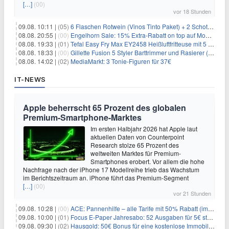
[…]
(00)
vor 18 Stunden
09.08. 10:11 |
(05)
6 Flaschen Rotwein (Vinos Tinto Paket) + 2 Schott Zwiesel Gläser für 25,99€ inkl. Versand
08.08. 20:55 |
(00)
Engelhorn Sale: 15% Extra-Rabatt on top auf Mode- und Sport-Artikel
08.08. 19:33 |
(01)
Tefal Easy Fry Max EY2458 Heißluftfritteuse mit 5 Litern für 64,99€
08.08. 18:33 |
(00)
Gillette Fusion 5 Styler Barttrimmer und Rasierer (All in One) für 16€
08.08. 14:02 |
(02)
MediaMarkt: 3 Tonie-Figuren für 37€
IT-NEWS
Apple beherrscht 65 Prozent des globalen
Premium-Smartphone-Marktes
Im ersten Halbjahr 2026 hat Apple laut
aktuellen Daten von Counterpoint
Research stolze 65 Prozent des
weltweiten Marktes für Premium-
Smartphones erobert. Vor allem die hohe
Nachfrage nach der iPhone 17 Modellreihe trieb das Wachstum
im Berichtszeitraum an. iPhone führt das Premium-Segment
[…]
(00)
vor 21 Stunden
09.08. 10:28 |
(00)
ACE: Pannenhilfe – alle Tarife mit 50% Rabatt (im ersten Jahr)
09.08. 10:00 |
(01)
Focus E-Paper Jahresabo: 52 Ausgaben für 5€ statt 207,48€ – per Formular kündbar!
09.08. 09:30 |
(02)
Hausgold: 50€ Bonus für eine kostenlose Immobilienbewertung