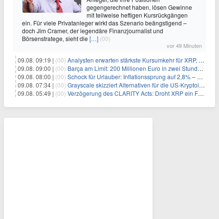
gegengerechnet haben, lösen Gewinne
mit teilweise heftigen Kursrückgängen
ein. Für viele Privatanleger wirkt das Szenario beängstigend –
doch Jim Cramer, der legendäre Finanzjournalist und
Börsenstratege, sieht die
[…]
(00)
vor 49 Minuten
09.08. 09:19 |
(00)
Analysten erwarten stärkste Kursumkehr für XRP, während Polymarket skeptisch bleibt
09.08. 09:00 |
(00)
Barça am Limit: 200 Millionen Euro in zwei Stunden – warum dieser Schuldentrip hochgefährlich wird
09.08. 08:00 |
(00)
Schock für Urlauber: Inflationssprung auf 2,8% – Diese Preise explodieren jetzt
09.08. 07:34 |
(00)
Grayscale skizziert Alternativen für die US-Kryptoindustrie ohne CLARITY Act
09.08. 05:49 |
(00)
Verzögerung des CLARITY Acts: Droht XRP ein Fall unter die $1-Marke?