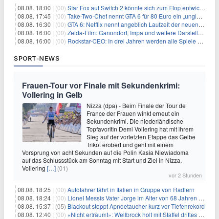
08.08. 18:00 |
(00)
Star Fox auf Switch 2 könnte sich zum Flop entwickeln
08.08. 17:45 |
(00)
Take-Two-Chef nennt GTA 6 für 80 Euro ein „unglaubliches Schnäppchen“
08.08. 16:30 |
(00)
GTA 6: Netflix nennt angeblich Laufzeit der neuen Gameplay-Präsentation
08.08. 16:00 |
(00)
Zelda-Film: Ganondorf, Impa und weitere Darsteller sollen feststehen
08.08. 16:00 |
(00)
Rockstar-CEO: In drei Jahren werden alle Spiele gestreamt
SPORT-NEWS
Frauen-Tour vor Finale mit Sekundenkrimi:
Vollering in Gelb
Nizza (dpa) - Beim Finale der Tour de
France der Frauen winkt erneut ein
Sekundenkrimi. Die niederländische
Topfavoritin Demi Vollering hat mit ihrem
Sieg auf der vorletzten Etappe das Gelbe
Trikot erobert und geht mit einem
Vorsprung von acht Sekunden auf die Polin Kasia Niewiadoma
auf das Schlussstück am Sonntag mit Start und Ziel in Nizza.
Vollering
[…]
(01)
vor 2 Stunden
08.08. 18:25 |
(00)
Autofahrer fährt in Italien in Gruppe von Radlern
08.08. 18:24 |
(00)
Lionel Messis Vater Jorge im Alter von 68 Jahren gestorben
08.08. 15:37 |
(05)
Blackout stoppt Apnoetaucher kurz vor Tiefenrekord
08.08. 12:40 |
(00)
«Nicht erträumt»: Wellbrock holt mit Staffel drittes EM-Gold