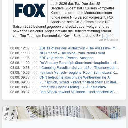
auch 2026 das Top-Duo des US-
Senders. Zudem hat FOX sein komplettes
Kommentatoren- und Moderatorenteam
für die neue NFL-Saison vorgestellt. FOX
Sports hat sein On-Air-Team für die NFL-
Saison 2026 bekannt gegeben und setzt dabei weitgehend auf
bewährte Gesichter. Angeführt wird die Berichterstattung erneut
vom Top-Team um Kommentator Kevin Burkhardt und Ex-
[…]
(00)
vor 9 Stunden
08.08. 12:07 |
(00)
ZDF zeigt nur den Auftakt von «The Assassin» im Fernsehen
08.08. 11:38 |
(00)
NBC macht «The Voice» zum Promi-Event
08.08. 11:06 |
(00)
ZDF zeigt vierte «Precht»-Ausgabe
08.08. 11:00 |
(00)
Da'Vine Joy Randolph übernimmt Hauptrolle in starbesetzter schwarzer Komödie
08.08. 10:38 |
(00)
«Camping Paradis» lädt zur süßen Themenwoche ein
08.08. 10:06 |
(00)
«einfach Mensch» begleitet Robin Schmetzers Kampf gegen eine seltene Krankheit
08.08. 09:37 |
(00)
CNN beleuchtet das private Wettrennen ins All
08.08. 09:05 |
(00)
«Einspruch, Schatz!» kehrt mit tierischem Erbstreit zurück
08.08. 08:43 |
(00)
Primetime-Check: Freitag, 07. Augsut 2026
08.08. 08:37 |
(00)
Ben Affleck gewinnt Millionen – und beschert ABC Top-Quoten