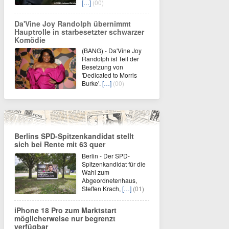
[…]
(00)
Da'Vine Joy Randolph übernimmt
Hauptrolle in starbesetzter schwarzer
Komödie
(BANG) - Da'Vine Joy
Randolph ist Teil der
Besetzung von
'Dedicated to Morris
Burke'.
[…]
(00)
Berlins SPD-Spitzenkandidat stellt
sich bei Rente mit 63 quer
Berlin - Der SPD-
Spitzenkandidat für die
Wahl zum
Abgeordnetenhaus,
Steffen Krach,
[…]
(01)
iPhone 18 Pro zum Marktstart
möglicherweise nur begrenzt
verfügbar