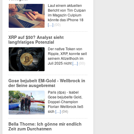
Laut einem aktuellen
Bericht von Tim Culpan
im Magazin Culpium
könnte das iPhone 18
[…]
(00)
XRP auf $50? Analyst sieht
langfristiges Potenzial
Der native Token von
Ripple, XRP, konnte seit
seinem Allzeithoch im
Juli 2025 nicht
[…]
(00)
Gose bejubelt EM-Gold - Wellbrock in
der Seine ausgebremst
Paris (dpa) - Isabel
Gose bejubelte Gold,
Doppel-Champion
Florian Wellbrock ließ
sich
[…]
(04)
Bella Thorne: Ich gönne mir endlich
Zeit zum Durchatmen