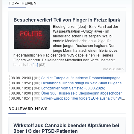
TOP-THEMEN
Besucher verliert Teil von Finger in Freizeitpark
Biddinghuizen (dpa) - Eine Fahrt auf der
Wasserattraktion «Crazy River» im
niederländischen Freizeitpark Walibi
endete Medienberichten zufolge für
einen jungen Deutschen tragisch: Der
junge Mann hat nach einem Bericht des
niederländischen Radiosenders NOS dabei einen Teil seines
Fingers verloren. Da keiner der Mitarbeiter den Vorfall bemerkt
hatte, habe
[…]
(03)
vor 2 Stunden
08.08. 20:03 |
(01)
Studie: Europa auf russische Drohnenkampagne unzureichend vorbereitet
08.08. 19:52 |
(06)
Ukrainische Drohne dringt im Nato-Staat Bulgarien ein
08.08. 19:32 |
(04)
Lottozahlen vom Samstag (08.08.2026)
08.08. 19:00 |
(03)
Über 300 Russen seit Kriegsbeginn abgeschoben
08.08. 18:51 |
(00)
Linken-Europapolitiker fordert EU-Haushalt für Wirtschaftsumbau
BOULEVARD-NEWS
Wirkstoff aus Cannabis beendet Alpträume bei
über 1/3 der PTSD-Patienten