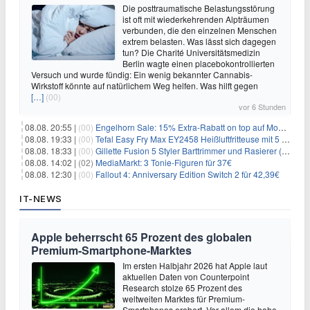
Die posttraumatische Belastungsstörung
ist oft mit wiederkehrenden Alpträumen
verbunden, die den einzelnen Menschen
extrem belasten. Was lässt sich dagegen
tun? Die Charité Universitätsmedizin
Berlin wagte einen placebokontrollierten
Versuch und wurde fündig: Ein wenig bekannter Cannabis-
Wirkstoff könnte auf natürlichem Weg helfen. Was hilft gegen
[…]
(00)
vor 6 Stunden
08.08. 20:55 |
(00)
Engelhorn Sale: 15% Extra-Rabatt on top auf Mode- und Sport-Artikel
08.08. 19:33 |
(00)
Tefal Easy Fry Max EY2458 Heißluftfritteuse mit 5 Litern für 64,99€
08.08. 18:33 |
(00)
Gillette Fusion 5 Styler Barttrimmer und Rasierer (All in One) für 16€
08.08. 14:02 |
(02)
MediaMarkt: 3 Tonie-Figuren für 37€
08.08. 12:30 |
(00)
Fallout 4: Anniversary Edition Switch 2 für 42,39€
IT-NEWS
Apple beherrscht 65 Prozent des globalen
Premium-Smartphone-Marktes
Im ersten Halbjahr 2026 hat Apple laut
aktuellen Daten von Counterpoint
Research stolze 65 Prozent des
weltweiten Marktes für Premium-
Smartphones erobert. Vor allem die hohe