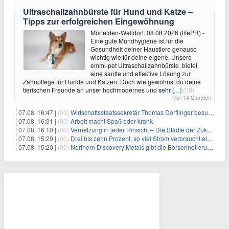
Ultraschallzahnbürste für Hund und Katze –
Tipps zur erfolgreichen Eingewöhnung
Mörfelden-Walldorf, 08.08.2026 (lifePR) -
Eine gute Mundhygiene ist für die
Gesundheit deiner Haustiere genauso
wichtig wie für deine eigene. Unsere
emmi-pet Ultraschallzahnbürste bietet
eine sanfte und effektive Lösung zur
Zahnpflege für Hunde und Katzen. Doch wie gewöhnst du deine
tierischen Freunde an unser hochmodernes und sehr
[…]
(00)
vor 14 Stunden
07.08. 16:47 |
(00)
Wirtschaftsstaatssekretär Thomas Dörflinger besucht Handwerksbetrieb im Kammerbezirk Freiburg
07.08. 16:31 |
(00)
Arbeit macht Spaß oder krank
07.08. 16:10 |
(00)
Vernetzung in jeder Hinsicht – Die Städte der Zukunft sind grün-blau
07.08. 15:29 |
(00)
Drei bis zehn Prozent, so viel Strom verbraucht ein Aufzug im Gebäude
07.08. 15:20 |
(00)
Northern Discovery Metals gibt die Börsennotierung an der Frankfurter Wertpapierbörse bekannt