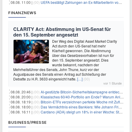
08.08. 11:00 |
(00)
UEFA bestätigt Zahlungen an Ex-Mitarbeiterin von Infantino
FINANZNEWS
CLARITY Act: Abstimmung im US-Senat für
den 15. September angesetzt
Der Weg des Digital Asset Market Clarity
Act durch den US-Senat hat mehr
Klarheit gewonnen. Die Abstimmung
über das Gesetzesvorhaben ist nun für
den 15. September angesetzt. Dies
wurde bekannt, nachdem der
Mehrheitsführer des Senats, John Thune, kurz vor der
Augustpause des Senats einen Antrag auf Schließung der
Debatte zu H.R. 3633 eingereicht hatte.
[…]
(00)
vor 1 Stunde
08.08. 20:46 |
(00)
AI-gestützte Bitcoin-Sicherheitskampagne entdeckt fast 5.000 Softwareprobleme in 390 Projekten
08.08. 20:00 |
(00)
Klassisches 60/40-Portfolio am Ende? Warum Anleger jetzt radikal umdenken müssen
08.08. 18:19 |
(00)
Bitcoin-ETFs verzeichnen perfekte Woche mit Zuflüssen auf 3-Monats-Hoch
08.08. 18:00 |
(00)
Das Vermächtnis eines Bankiers: Wie Johann Friedrich Städel sein Imperium unsterblich machte
08.08. 16:11 |
(00)
Cardano (ADA) steigt um 18% in einer Woche: Steht ein Kurs von $0,30 bevor?
BUSINESS/PRESSE