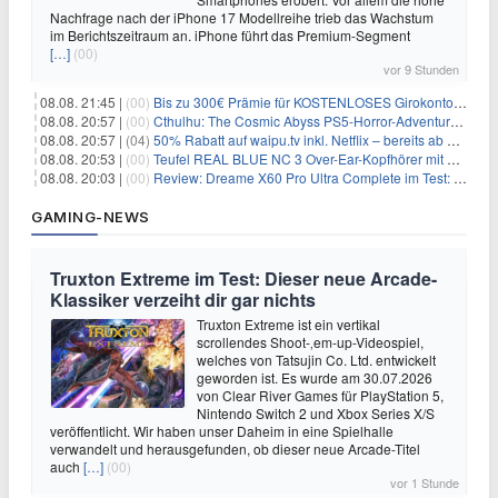
Nachfrage nach der iPhone 17 Modellreihe trieb das Wachstum
im Berichtszeitraum an. iPhone führt das Premium-Segment
[…]
(00)
vor 9 Stunden
08.08. 21:45 |
(00)
Bis zu 300€ Prämie für KOSTENLOSES Girokonto bei der Santander – 50€ schon nach 1 Woche!
08.08. 20:57 |
(00)
Cthulhu: The Cosmic Abyss PS5-Horror-Adventure für 27,99€
08.08. 20:57 |
(04)
50% Rabatt auf waipu.tv inkl. Netflix – bereits ab 9€/Monat (statt 17,99€)
08.08. 20:53 |
(00)
Teufel REAL BLUE NC 3 Over-Ear-Kopfhörer mit ANC für 149,99€
08.08. 20:03 |
(00)
Review: Dreame X60 Pro Ultra Complete im Test: 42.000 Pa, 100 °C Moppwäsche & erstaunlich viel Technik in nur 8,9 cm Höhe
GAMING-NEWS
Truxton Extreme im Test: Dieser neue Arcade-
Klassiker verzeiht dir gar nichts
Truxton Extreme ist ein vertikal
scrollendes Shoot-‚em-up-Videospiel,
welches von Tatsujin Co. Ltd. entwickelt
geworden ist. Es wurde am 30.07.2026
von Clear River Games für PlayStation 5,
Nintendo Switch 2 und Xbox Series X/S
veröffentlicht. Wir haben unser Daheim in eine Spielhalle
verwandelt und herausgefunden, ob dieser neue Arcade-Titel
auch
[…]
(00)
vor 1 Stunde