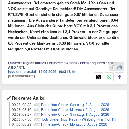
Auswanderer. Bei ersterem gab es
Catch Me If You Can
und
VOX setzte auf
Goodbye Deutschland! Die Auswanderer
. Der
RTLZWEI-Streifen sicherte sich gute 0,67 Millionen Zuschauer
insgesamt, Die Auswanderer landeten bei vergleichbaren 0,64
Millionen. Aus Sicht der Quote hatte VOX mit 3,1 Prozent das
Nachsehen, Kabel eins kam auf 3,4 Prozent. In der Zielgruppe
wurde der Unterschied deutlicher. Grünwald blockierte schöne
8,6 Prozent des Marktes mit 0,30 Millionen, VOX schaffte
lediglich 5,8 Prozent mit 0,20 Millionen.
Quoten / Täglich aktuell / Primetime-Check / Fernsehquoten / ZDF /
ARD / RTL
[quotenmeter.de]
·
16.05.2026
·
08:31 Uhr
[0 Kommentare]
🔗 Relevante Artikel
09.08. 08:23 |
(00)
Primetime-Check: Samstag, 8. August 2026
06.08. 08:16 |
(00)
Primetime-Check: Mittwoch, 5. August 2026
02.08. 08:27 |
(00)
Primetime-Check: Samstag, 1. August 2026
02.08. 07:50 |
(00)
Todsicherer Tipp: Neuer «Wilsberg»-Fall holt Primetime-Führung
04.08. 08:29 |
(00)
Primetime-Check: Montag, 3. August 2026