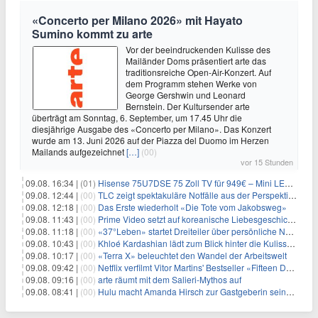
«Concerto per Milano 2026» mit Hayato
Sumino kommt zu arte
Vor der beeindruckenden Kulisse des
Mailänder Doms präsentiert arte das
traditionsreiche Open-Air-Konzert. Auf
dem Programm stehen Werke von
George Gershwin und Leonard
Bernstein. Der Kultursender arte
überträgt am Sonntag, 6. September, um 17.45 Uhr die
diesjährige Ausgabe des «Concerto per Milano». Das Konzert
wurde am 13. Juni 2026 auf der Piazza del Duomo im Herzen
Mailands aufgezeichnet
[…]
(00)
vor 15 Stunden
09.08. 16:34 |
(01)
Hisense 75U7DSE 75 Zoll TV für 949€ – Mini LED, 144Hz, 2026
09.08. 12:44 |
(00)
TLC zeigt spektakuläre Notfälle aus der Perspektive der Patienten
09.08. 12:18 |
(00)
Das Erste wiederholt «Die Tote vom Jakobsweg»
09.08. 11:43 |
(00)
Prime Video setzt auf koreanische Liebesgeschichte
09.08. 11:18 |
(00)
«37°Leben» startet Dreiteiler über persönliche Neuanfänge
09.08. 10:43 |
(00)
Khloé Kardashian lädt zum Blick hinter die Kulissen ihres Freundeskreises
09.08. 10:17 |
(00)
«Terra X» beleuchtet den Wandel der Arbeitswelt
09.08. 09:42 |
(00)
Netflix verfilmt Vitor Martins' Bestseller «Fifteen Days»
09.08. 09:16 |
(00)
arte räumt mit dem Salieri-Mythos auf
09.08. 08:41 |
(00)
Hulu macht Amanda Hirsch zur Gastgeberin seines Reality-Podcasts