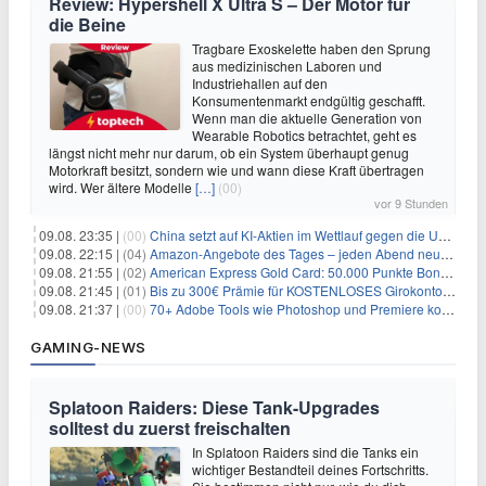
Review: Hypershell X Ultra S – Der Motor für
die Beine
Tragbare Exoskelette haben den Sprung
aus medizinischen Laboren und
Industriehallen auf den
Konsumentenmarkt endgültig geschafft.
Wenn man die aktuelle Generation von
Wearable Robotics betrachtet, geht es
längst nicht mehr nur darum, ob ein System überhaupt genug
Motorkraft besitzt, sondern wie und wann diese Kraft übertragen
wird. Wer ältere Modelle
[…]
(00)
vor 9 Stunden
09.08. 23:35 |
(00)
China setzt auf KI-Aktien im Wettlauf gegen die USA um Chip- und Technologiedominanz
09.08. 22:15 |
(04)
Amazon-Angebote des Tages – jeden Abend neue Deals zum Stöbern
09.08. 21:55 |
(02)
American Express Gold Card: 50.000 Punkte Bonus + Metall-Kreditkarte
09.08. 21:45 |
(01)
Bis zu 300€ Prämie für KOSTENLOSES Girokonto bei der Santander – 50€ schon nach 1 Woche!
09.08. 21:37 |
(00)
70+ Adobe Tools wie Photoshop und Premiere kostenlos in ChatGPT
GAMING-NEWS
Splatoon Raiders: Diese Tank-Upgrades
solltest du zuerst freischalten
In Splatoon Raiders sind die Tanks ein
wichtiger Bestandteil deines Fortschritts.