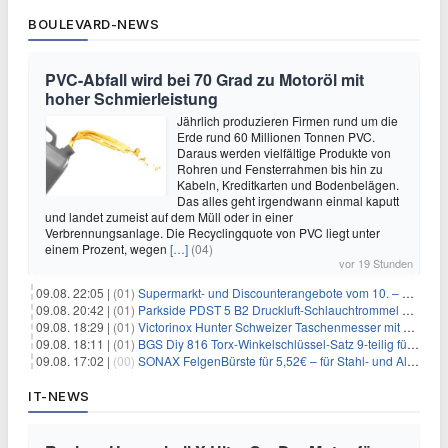
BOULEVARD-NEWS
PVC-Abfall wird bei 70 Grad zu Motoröl mit
hoher Schmierleistung
Jährlich produzieren Firmen rund um die
Erde rund 60 Millionen Tonnen PVC.
Daraus werden vielfältige Produkte von
Rohren und Fensterrahmen bis hin zu
Kabeln, Kreditkarten und Bodenbelägen.
Das alles geht irgendwann einmal kaputt
und landet zumeist auf dem Müll oder in einer
Verbrennungsanlage. Die Recyclingquote von PVC liegt unter
einem Prozent, wegen
[…]
(04)
vor 19 Stunden
09.08. 22:05 |
(01)
Supermarkt- und Discounterangebote vom 10. – 15.08.2026
09.08. 20:42 |
(01)
Parkside PDST 5 B2 Druckluft-Schlauchtrommel mit 10 m Schlauch für 25,94€
09.08. 18:29 |
(01)
Victorinox Hunter Schweizer Taschenmesser mit 12 Funktionen für 43,99€
09.08. 18:11 |
(01)
BGS Diy 816 Torx-Winkelschlüssel-Satz 9-teilig für 6,45€
09.08. 17:02 |
(00)
SONAX FelgenBürste für 5,52€ – für Stahl- und Alufelgen
IT-NEWS