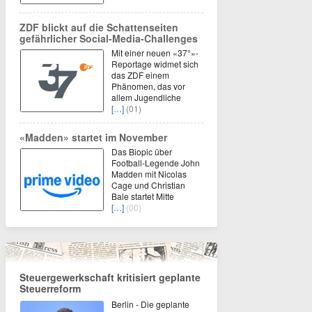
ZDF blickt auf die Schattenseiten
gefährlicher Social-Media-Challenges
Mit einer neuen «37°»-
Reportage widmet sich
das ZDF einem
Phänomen, das vor
allem Jugendliche
[…]
(01)
«Madden» startet im November
Das Biopic über
Football-Legende John
Madden mit Nicolas
Cage und Christian
Bale startet Mitte
[…]
(00)
Steuergewerkschaft kritisiert geplante
Steuerreform
Berlin - Die geplante