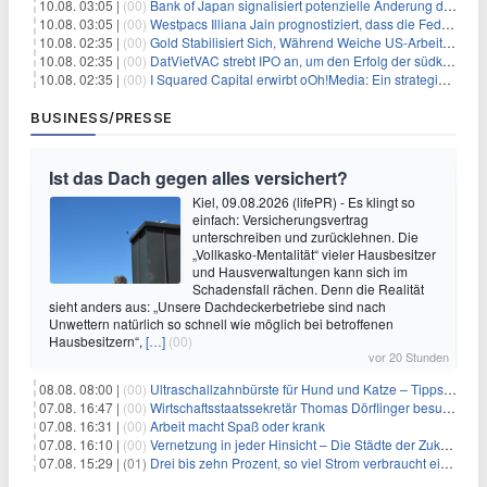
10.08. 03:05 |
(00)
Bank of Japan signalisiert potenzielle Änderung der Zinspolitik angesichts von Inflationsbedenken
10.08. 03:05 |
(00)
Westpacs Illiana Jain prognostiziert, dass die Fed die Zinssätze nach dem Arbeitsmarktbericht stabil halten wird
10.08. 02:35 |
(00)
Gold Stabilisiert Sich, Während Weiche US-Arbeitsmarktdaten Zinsängste Lindern
10.08. 02:35 |
(00)
DatVietVAC strebt IPO an, um den Erfolg der südkoreanischen Unterhaltungsindustrie nachzuahmen
10.08. 02:35 |
(00)
I Squared Capital erwirbt oOh!Media: Ein strategischer Schritt in der Außenwerbung
BUSINESS/PRESSE
Ist das Dach gegen alles versichert?
Kiel, 09.08.2026 (lifePR) - Es klingt so
einfach: Versicherungsvertrag
unterschreiben und zurücklehnen. Die
„Vollkasko-Mentalität“ vieler Hausbesitzer
und Hausverwaltungen kann sich im
Schadensfall rächen. Denn die Realität
sieht anders aus: „Unsere Dachdeckerbetriebe sind nach
Unwettern natürlich so schnell wie möglich bei betroffenen
Hausbesitzern“,
[…]
(00)
vor 20 Stunden
08.08. 08:00 |
(00)
Ultraschallzahnbürste für Hund und Katze – Tipps zur erfolgreichen Eingewöhnung
07.08. 16:47 |
(00)
Wirtschaftsstaatssekretär Thomas Dörflinger besucht Handwerksbetrieb im Kammerbezirk Freiburg
07.08. 16:31 |
(00)
Arbeit macht Spaß oder krank
07.08. 16:10 |
(00)
Vernetzung in jeder Hinsicht – Die Städte der Zukunft sind grün-blau
07.08. 15:29 |
(01)
Drei bis zehn Prozent, so viel Strom verbraucht ein Aufzug im Gebäude