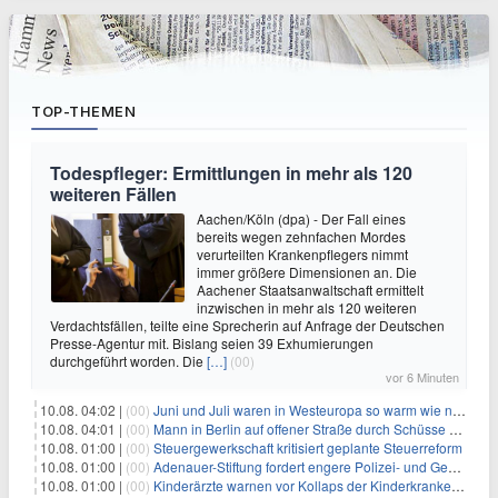
TOP-THEMEN
Todespfleger: Ermittlungen in mehr als 120
weiteren Fällen
Aachen/Köln (dpa) - Der Fall eines
bereits wegen zehnfachen Mordes
verurteilten Krankenpflegers nimmt
immer größere Dimensionen an. Die
Aachener Staatsanwaltschaft ermittelt
inzwischen in mehr als 120 weiteren
Verdachtsfällen, teilte eine Sprecherin auf Anfrage der Deutschen
Presse-Agentur mit. Bislang seien 39 Exhumierungen
durchgeführt worden. Die
[…]
(00)
vor 6 Minuten
10.08. 04:02 |
(00)
Juni und Juli waren in Westeuropa so warm wie noch nie
10.08. 04:01 |
(00)
Mann in Berlin auf offener Straße durch Schüsse getötet
10.08. 01:00 |
(00)
Steuergewerkschaft kritisiert geplante Steuerreform
10.08. 01:00 |
(00)
Adenauer-Stiftung fordert engere Polizei- und Geheimdienstkooperation
10.08. 01:00 |
(00)
Kinderärzte warnen vor Kollaps der Kinderkrankenpflege