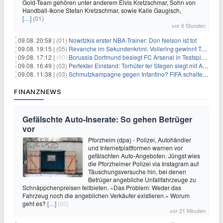
Gold-Team gehören unter anderem Elvis Kretzschmar, Sohn von
Handball-Ikone Stefan Kretzschmar, sowie Kalle Gaugisch,
[…]
(01)
vor 6 Stunden
09.08. 20:58 |
(01)
Nowitzkis erster NBA-Trainer: Don Nelson ist tot
09.08. 19:15 |
(05)
Revanche im Sekundenkrimi: Vollering gewinnt Tour
09.08. 17:12 |
(00)
Borussia Dortmund besiegt FC Arsenal in Testspiel mit 3:2
09.08. 16:49 |
(03)
Perfekter Einstand: Torhüter ter Stegen siegt mit Ajax
09.08. 11:38 |
(03)
Schmutzkampagne gegen Infantino? FIFA schaltet auf Angriff
FINANZNEWS
Gefälschte Auto-Inserate: So gehen Betrüger
vor
Pforzheim (dpa) - Polizei, Autohändler
und Internetplattformen warnen vor
gefälschten Auto-Angeboten. Jüngst wies
die Pforzheimer Polizei via Instagram auf
Täuschungsversuche hin, bei denen
Betrüger angebliche Unfallfahrzeuge zu
Schnäppchenpreisen feilbieten. «Das Problem: Weder das
Fahrzeug noch die angeblichen Verkäufer existieren.» Worum
geht es?
[…]
(00)
vor 21 Minuten