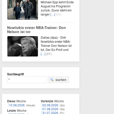
Michael Epp kehrt Ende
August ins Programm
zurück. Zuvor steht ein
langer
[…]
(00)
Nowitzkis erster NBA-Trainer: Don
Nelson ist tot
Dallas (dpa) - Dirk
Nowitzkis erster NBA-
Trainer Don Nelson ist
tot. Der Ex-Profi und
[…]
(01)
Suchbegriff
suchen
Diese
Woche
Vorletzte
Woche
10.08.2026
02.08.2026
(Heute)
(So)
01.08.2026
(Sa)
Letzte
Woche
31.07.2026
(Fr)