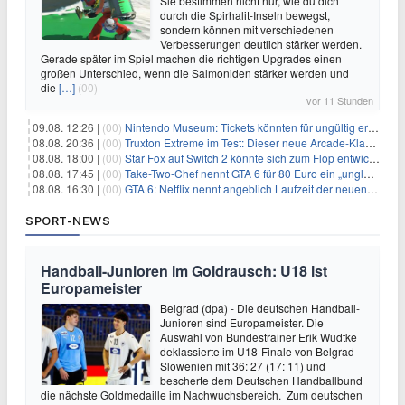
Sie bestimmen nicht nur, wie du dich
durch die Spirhalit-Inseln bewegst,
sondern können mit verschiedenen
Verbesserungen deutlich stärker werden.
Gerade später im Spiel machen die richtigen Upgrades einen
großen Unterschied, wenn die Salmoniden stärker werden und
die
[…]
(00)
vor 11 Stunden
09.08. 12:26 |
(00)
Nintendo Museum: Tickets könnten für ungültig erklärt werden!
08.08. 20:36 |
(00)
Truxton Extreme im Test: Dieser neue Arcade-Klassiker verzeiht dir gar nichts
08.08. 18:00 |
(00)
Star Fox auf Switch 2 könnte sich zum Flop entwickeln
08.08. 17:45 |
(00)
Take-Two-Chef nennt GTA 6 für 80 Euro ein „unglaubliches Schnäppchen“
08.08. 16:30 |
(00)
GTA 6: Netflix nennt angeblich Laufzeit der neuen Gameplay-Präsentation
SPORT-NEWS
Handball-Junioren im Goldrausch: U18 ist
Europameister
Belgrad (dpa) - Die deutschen Handball-
Junioren sind Europameister. Die
Auswahl von Bundestrainer Erik Wudtke
deklassierte im U18-Finale von Belgrad
Slowenien mit 36: 27 (17: 11) und
bescherte dem Deutschen Handballbund
die nächste Goldmedaille im Nachwuchsbereich. Zum deutschen