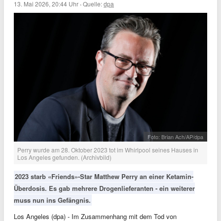
13. Mai 2026, 20:44 Uhr
·
Quelle:
dpa
Foto: Brian Ach/AP/dpa
Perry wurde am 28. Oktober 2023 tot im Whirlpool seines Hauses in
Los Angeles gefunden. (Archivbild)
2023 starb «Friends»-Star Matthew Perry an einer Ketamin-
Überdosis. Es gab mehrere Drogenlieferanten - ein weiterer
muss nun ins Gefängnis.
Los Angeles (dpa) - Im Zusammenhang mit dem Tod von