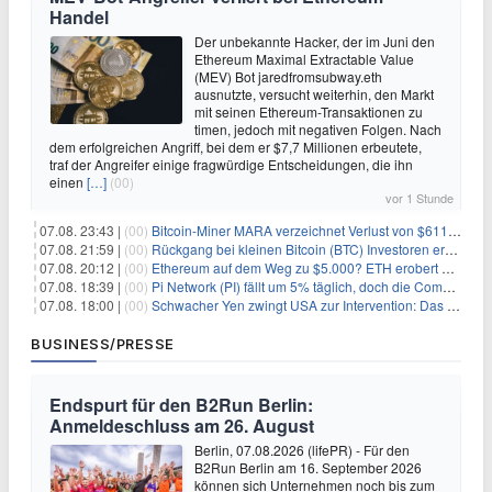
Handel
Der unbekannte Hacker, der im Juni den
Ethereum Maximal Extractable Value
(MEV) Bot jaredfromsubway.eth
ausnutzte, versucht weiterhin, den Markt
mit seinen Ethereum-Transaktionen zu
timen, jedoch mit negativen Folgen. Nach
dem erfolgreichen Angriff, bei dem er $7,7 Millionen erbeutete,
traf der Angreifer einige fragwürdige Entscheidungen, die ihn
einen
[…]
(00)
vor 1 Stunde
07.08. 23:43 |
(00)
Bitcoin-Miner MARA verzeichnet Verlust von $611 Millionen bei Umsatzrückgang von 27%
07.08. 21:59 |
(00)
Rückgang bei kleinen Bitcoin (BTC) Investoren erreicht Höchststand seit Dezember 2024
07.08. 20:12 |
(00)
Ethereum auf dem Weg zu $5.000? ETH erobert wichtige Marke zurück, während Institutionen weiter akkumulieren
07.08. 18:39 |
(00)
Pi Network (PI) fällt um 5% täglich, doch die Community bleibt optimistisch
07.08. 18:00 |
(00)
Schwacher Yen zwingt USA zur Intervention: Das größte Risiko seit 15 Jahren
BUSINESS/PRESSE
Endspurt für den B2Run Berlin:
Anmeldeschluss am 26. August
Berlin, 07.08.2026 (lifePR) - Für den
B2Run Berlin am 16. September 2026
können sich Unternehmen noch bis zum