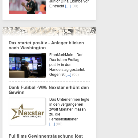
Junior Dina Ebimbe von
Eintracht
[…]
(00)
Dax startet positiv - Anleger blicken
nach Washington
Frankfurt/Main - Der
Dax ist am Freitag
positiv in den
Handelstag gestartet.
Gegen 9:
[…]
(00)
Dank Fußball-WM: Nexstar erhöht den
Gewinn
Das Unternehmen legte
in den vergangenen
zwölf Monaten massiv
zu, die
Fernsehstationen
[…]
(00)
Fujifilms Gewinnenttäuschung löst