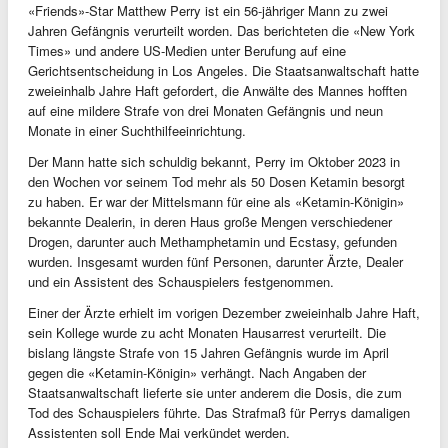
«Friends»-Star Matthew Perry ist ein 56-jähriger Mann zu zwei
Jahren Gefängnis verurteilt worden. Das berichteten die «New York
Times» und andere US-Medien unter Berufung auf eine
Gerichtsentscheidung in Los Angeles. Die Staatsanwaltschaft hatte
zweieinhalb Jahre Haft gefordert, die Anwälte des Mannes hofften
auf eine mildere Strafe von drei Monaten Gefängnis und neun
Monate in einer Suchthilfeeinrichtung.
Der Mann hatte sich schuldig bekannt, Perry im Oktober 2023 in
den Wochen vor seinem Tod mehr als 50 Dosen Ketamin besorgt
zu haben. Er war der Mittelsmann für eine als «Ketamin-Königin»
bekannte Dealerin, in deren Haus große Mengen verschiedener
Drogen, darunter auch Methamphetamin und Ecstasy, gefunden
wurden. Insgesamt wurden fünf Personen, darunter Ärzte, Dealer
und ein Assistent des Schauspielers festgenommen.
Einer der Ärzte erhielt im vorigen Dezember zweieinhalb Jahre Haft,
sein Kollege wurde zu acht Monaten Hausarrest verurteilt. Die
bislang längste Strafe von 15 Jahren Gefängnis wurde im April
gegen die «Ketamin-Königin» verhängt. Nach Angaben der
Staatsanwaltschaft lieferte sie unter anderem die Dosis, die zum
Tod des Schauspielers führte. Das Strafmaß für Perrys damaligen
Assistenten soll Ende Mai verkündet werden.