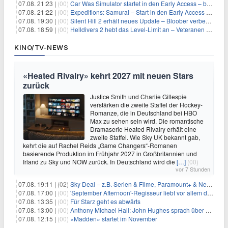
07.08. 21:23 |
(00)
Car Was Simulator startet in den Early Access – bald gehts los!
07.08. 21:22 |
(00)
Expeditions: Samurai – Start in den Early Access ab heute im feudalen Japan
07.08. 19:30 |
(00)
Silent Hill 2 erhält neues Update – Bloober verbessert Grafik und Performance
07.08. 18:59 |
(00)
Helldivers 2 hebt das Level-Limit an – Veteranen können endlich weiter aufsteigen
KINO/TV-NEWS
«Heated Rivalry» kehrt 2027 mit neuen Stars
zurück
Justice Smith und Charlie Gillespie
verstärken die zweite Staffel der Hockey-
Romanze, die in Deutschland bei HBO
Max zu sehen sein wird. Die romantische
Dramaserie Heated Rivalry erhält eine
zweite Staffel. Wie Sky UK bekannt gab,
kehrt die auf Rachel Reids „Game Changers“-Romanen
basierende Produktion im Frühjahr 2027 in Großbritannien und
Irland zu Sky und NOW zurück. In Deutschland wird die
[…]
(00)
vor 7 Stunden
07.08. 19:11 |
(02)
Sky Deal – z.B. Serien & Filme, Paramount+ & Netflix für 19,99€/Monat
07.08. 17:00 |
(00)
'September Afternoon'-Regisseur liebt vor allem die 'Banalität' in seinen Filmen
07.08. 13:35 |
(00)
Für Starz geht es abwärts
07.08. 13:00 |
(00)
Anthony Michael Hall: John Hughes sprach über eine Fortsetzung von 'The Breakfast Club'
07.08. 12:15 |
(00)
«Madden» startet im November