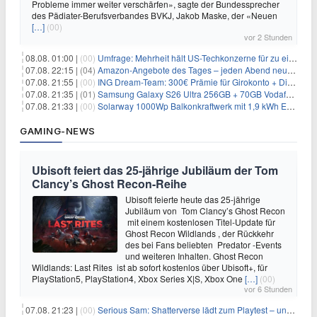
Probleme immer weiter verschärfen», sagte der Bundessprecher
des Pädiater-Berufsverbandes BVKJ, Jakob Maske, der «Neuen
[…]
(00)
vor 2 Stunden
08.08. 01:00 |
(00)
Umfrage: Mehrheit hält US-Techkonzerne für zu einflussreich
07.08. 22:15 |
(04)
Amazon-Angebote des Tages – jeden Abend neue Deals zum Stöbern
07.08. 21:55 |
(00)
ING Dream-Team: 300€ Prämie für Girokonto + Direkt-Depot
07.08. 21:35 |
(01)
Samsung Galaxy S26 Ultra 256GB + 70GB Vodafone-Netz für 34,99€/Monat (effektiv 4,74€/Monat)
07.08. 21:33 |
(00)
Solarway 1000Wp Balkonkraftwerk mit 1,9 kWh EcoFlow-Speicher für 719€ + 30€ Filial-Gutschein
GAMING-NEWS
Ubisoft feiert das 25-jährige Jubiläum der Tom
Clancy’s Ghost Recon-Reihe
Ubisoft feierte heute das 25-jährige
Jubiläum von Tom Clancy’s Ghost Recon
mit einem kostenlosen Titel-Update für
Ghost Recon Wildlands , der Rückkehr
des bei Fans beliebten Predator -Events
und weiteren Inhalten. Ghost Recon
Wildlands: Last Rites ist ab sofort kostenlos über Ubisoft+, für
PlayStation5, PlayStation4, Xbox Series X|S, Xbox One
[…]
(00)
vor 6 Stunden
07.08. 21:23 |
(00)
Serious Sam: Shatterverse lädt zum Playtest – und erscheint schon bald!