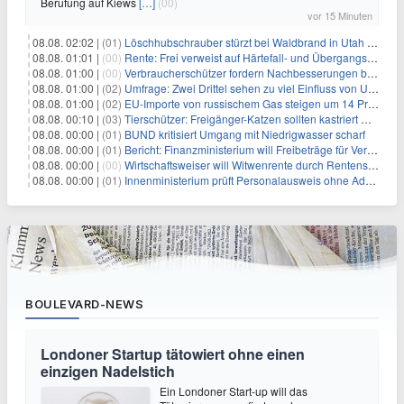
Berufung auf Kiews
[…]
(00)
vor 15 Minuten
08.08. 02:02 |
(01)
Löschhubschrauber stürzt bei Waldbrand in Utah ab
08.08. 01:01 |
(00)
Rente: Frei verweist auf Härtefall- und Übergangsregelungen
08.08. 01:00 |
(00)
Verbraucherschützer fordern Nachbesserungen bei Frühstartrente
08.08. 01:00 |
(02)
Umfrage: Zwei Drittel sehen zu viel Einfluss von US-Tech-Konzernen
08.08. 01:00 |
(02)
EU-Importe von russischem Gas steigen um 14 Prozent
08.08. 00:10 |
(03)
Tierschützer: Freigänger-Katzen sollten kastriert werden
08.08. 00:00 |
(01)
BUND kritisiert Umgang mit Niedrigwasser scharf
08.08. 00:00 |
(01)
Bericht: Finanzministerium will Freibeträge für Vereine senken
08.08. 00:00 |
(00)
Wirtschaftsweiser will Witwenrente durch Rentensplitting ersetzen
08.08. 00:00 |
(01)
Innenministerium prüft Personalausweis ohne Adresse
BOULEVARD-NEWS
Londoner Startup tätowiert ohne einen
einzigen Nadelstich
Ein Londoner Start-up will das