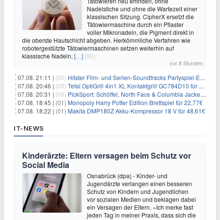
Tätowieren neu erfinden, ohne
Nadelstiche und ohne die Wartezeit einer
klassischen Sitzung. CipherX ersetzt die
Tätowiermaschine durch ein Pflaster
voller Mikronadeln, die Pigment direkt in
die oberste Hautschicht abgeben. Herkömmliche Verfahren wie
robotergestützte Tätowiermaschinen setzen weiterhin auf
klassische Nadeln,
[…]
(00)
vor 8 Stunden
07.08. 21:11 |
(00)
Hitster Film- und Serien-Soundtracks Partyspiel-Erweiterung für 6,99€
07.08. 20:46 |
(00)
Tefal OptiGrill 4in1 XL Kontaktgrill GC784D10 für 239,99€
07.08. 20:31 |
(00)
PickSport: Schöffel, North Face & Columbia Jacken ab 39,60€
07.08. 18:45 |
(01)
Monopoly Harry Potter Edition Brettspiel für 22,77€
07.08. 18:22 |
(01)
Makita DMP180Z Akku-Kompressor 18 V für 48,61€
IT-NEWS
Kinderärzte: Eltern versagen beim Schutz vor
Social Media
Osnabrück (dpa) - Kinder- und
Jugendärzte verlangen einen besseren
Schutz von Kindern und Jugendlichen
vor sozialen Medien und beklagen dabei
ein Versagen der Eltern. «Ich merke fast
jeden Tag in meiner Praxis, dass sich die