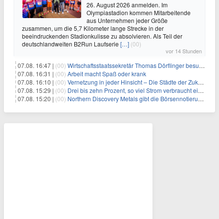
26. August 2026 anmelden. Im
Olympiastadion kommen Mitarbeitende
aus Unternehmen jeder Größe
zusammen, um die 5,7 Kilometer lange Strecke in der
beeindruckenden Stadionkulisse zu absolvieren. Als Teil der
deutschlandweiten B2Run Laufserie
[…]
(00)
vor 14 Stunden
07.08. 16:47 |
(00)
Wirtschaftsstaatssekretär Thomas Dörflinger besucht Handwerksbetrieb im Kammerbezirk Freiburg
07.08. 16:31 |
(00)
Arbeit macht Spaß oder krank
07.08. 16:10 |
(00)
Vernetzung in jeder Hinsicht – Die Städte der Zukunft sind grün-blau
07.08. 15:29 |
(00)
Drei bis zehn Prozent, so viel Strom verbraucht ein Aufzug im Gebäude
07.08. 15:20 |
(00)
Northern Discovery Metals gibt die Börsennotierung an der Frankfurter Wertpapierbörse bekannt