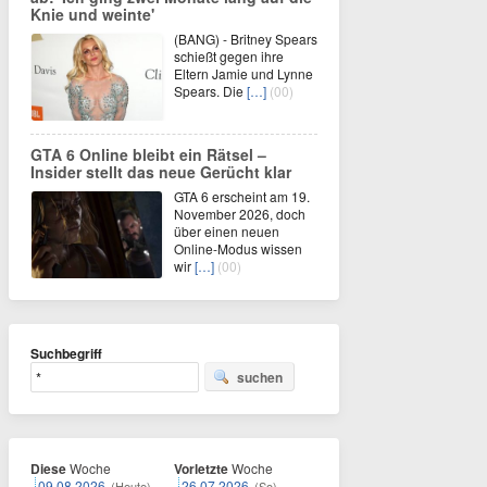
Knie und weinte'
(BANG) - Britney Spears
schießt gegen ihre
Eltern Jamie und Lynne
Spears. Die
[…]
(00)
GTA 6 Online bleibt ein Rätsel –
Insider stellt das neue Gerücht klar
GTA 6 erscheint am 19.
November 2026, doch
über einen neuen
Online-Modus wissen
wir
[…]
(00)
Suchbegriff
suchen
Diese
Woche
Vorletzte
Woche
09.08.2026
26.07.2026
(Heute)
(So)