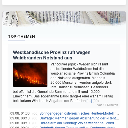
TOP-THEMEN
Westkanadische Provinz ruft wegen
Waldbränden Notstand aus
Vancouver (dpa) - Wegen sich rasant
ausbreitender Waldbrände hat die
westkanadische Provinz British Columbia
den Notstand ausgerufen. Mehr als
20.000 Menschen wurden aufgefordert,
ihre Häuser zu verlassen. Besonders
betroffen ist die Gemeinde Summerland mit rund 12.000
Einwohnern. Das sogenannte Bald-Range-Feuer war am Freitag
bei starkem Wind nach Angaben der Behörden
[…]
(00)
vor 17 Minuten
09.08. 01:00 |
(00)
Bofinger gegen österreichisches Renten-Modell für Schwerarbeiter
09.08. 00:10 |
(00)
Umfrage: Mehrheit gegen Abschaffung der «Rente mit 63»
09.08. 00:10 |
(00)
Hitzealarm am Sonntag: Wo es wieder heiß wird
09.08. 00:01 |
(00)
Dobrindt: Neues Zentrum soll zu Drohnensicherheit forschen