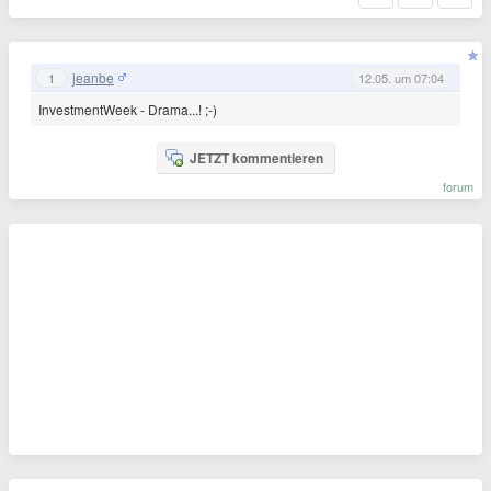
jeanbe
1
12.05. um 07:04
InvestmentWeek - Drama...! ;-)
JETZT kommentieren
forum