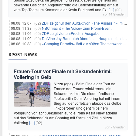
bewährte Gesichter. Angeführt wird die Berichterstattung erneut
vom Top-Team um Kommentator Kevin Burkhardt und Ex-
[…]
(00)
vor 14 Stunden
08.08. 12:07 |
(02)
ZDF zeigt nur den Auftakt von «The Assassin» im Fernsehen
08.08. 11:38 |
(00)
NBC macht «The Voice» zum Promi-Event
08.08. 11:06 |
(00)
ZDF zeigt vierte «Precht»-Ausgabe
08.08. 11:00 |
(00)
Da'Vine Joy Randolph übernimmt Hauptrolle in starbesetzter schwarzer Komödie
08.08. 10:38 |
(00)
«Camping Paradis» lädt zur süßen Themenwoche ein
SPORT-NEWS
Frauen-Tour vor Finale mit Sekundenkrimi:
Vollering in Gelb
Nizza (dpa) - Beim Finale der Tour de
France der Frauen winkt erneut ein
Sekundenkrimi. Die niederländische
Topfavoritin Demi Vollering hat mit ihrem
Sieg auf der vorletzten Etappe das Gelbe
Trikot erobert und geht mit einem
Vorsprung von acht Sekunden auf die Polin Kasia Niewiadoma
auf das Schlussstück am Sonntag mit Start und Ziel in Nizza.
Vollering
[…]
(02)
vor 7 Stunden
08.08. 18:25 |
(00)
Autofahrer fährt in Italien in Gruppe von Radlern