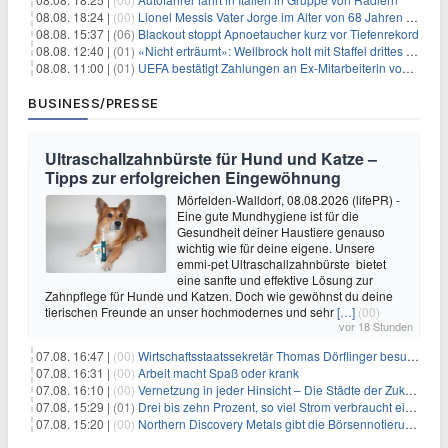
08.08. 18:24 |
(00)
Lionel Messis Vater Jorge im Alter von 68 Jahren gestorben
08.08. 15:37 |
(06)
Blackout stoppt Apnoetaucher kurz vor Tiefenrekord
08.08. 12:40 |
(01)
«Nicht erträumt»: Wellbrock holt mit Staffel drittes EM-Gold
08.08. 11:00 |
(01)
UEFA bestätigt Zahlungen an Ex-Mitarbeiterin von Infantino
BUSINESS/PRESSE
Ultraschallzahnbürste für Hund und Katze –
Tipps zur erfolgreichen Eingewöhnung
Mörfelden-Walldorf, 08.08.2026 (lifePR) -
Eine gute Mundhygiene ist für die
Gesundheit deiner Haustiere genauso
wichtig wie für deine eigene. Unsere
emmi-pet Ultraschallzahnbürste bietet
eine sanfte und effektive Lösung zur
Zahnpflege für Hunde und Katzen. Doch wie gewöhnst du deine
tierischen Freunde an unser hochmodernes und sehr
[…]
(00)
vor 18 Stunden
07.08. 16:47 |
(00)
Wirtschaftsstaatssekretär Thomas Dörflinger besucht Handwerksbetrieb im Kammerbezirk Freiburg
07.08. 16:31 |
(00)
Arbeit macht Spaß oder krank
07.08. 16:10 |
(00)
Vernetzung in jeder Hinsicht – Die Städte der Zukunft sind grün-blau
07.08. 15:29 |
(01)
Drei bis zehn Prozent, so viel Strom verbraucht ein Aufzug im Gebäude
07.08. 15:20 |
(00)
Northern Discovery Metals gibt die Börsennotierung an der Frankfurter Wertpapierbörse bekannt