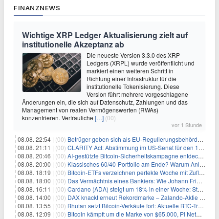
FINANZNEWS
Wichtige XRP Ledger Aktualisierung zielt auf
institutionelle Akzeptanz ab
Die neueste Version 3.3.0 des XRP
Ledgers (XRPL) wurde veröffentlicht und
markiert einen weiteren Schritt in
Richtung einer Infrastruktur für die
institutionelle Tokenisierung. Diese
Version führt mehrere vorgeschlagene
Änderungen ein, die sich auf Datenschutz, Zahlungen und das
Management von realen Vermögenswerten (RWAs)
konzentrieren. Vertrauliche
[…]
(00)
vor 1 Stunde
08.08. 22:54 |
(00)
Betrüger geben sich als EU-Regulierungsbehörden aus, um Krypto-Nutzer nach MiCA-Deadline ins Visier zu nehmen
08.08. 21:11 |
(00)
CLARITY Act: Abstimmung im US-Senat für den 15. September angesetzt
08.08. 20:46 |
(00)
AI-gestützte Bitcoin-Sicherheitskampagne entdeckt fast 5.000 Softwareprobleme in 390 Projekten
08.08. 20:00 |
(00)
Klassisches 60/40-Portfolio am Ende? Warum Anleger jetzt radikal umdenken müssen
08.08. 18:19 |
(00)
Bitcoin-ETFs verzeichnen perfekte Woche mit Zuflüssen auf 3-Monats-Hoch
08.08. 18:00 |
(00)
Das Vermächtnis eines Bankiers: Wie Johann Friedrich Städel sein Imperium unsterblich machte
08.08. 16:11 |
(00)
Cardano (ADA) steigt um 18% in einer Woche: Steht ein Kurs von $0,30 bevor?
08.08. 14:00 |
(00)
DAX knackt erneut Rekordmarke – Zalando-Aktie crasht nach Quartalszahlen
08.08. 13:55 |
(00)
Bhutan setzt Bitcoin-Verkäufe fort: Aktuelle BTC-Transaktionen
08.08. 12:09 |
(00)
Bitcoin kämpft um die Marke von $65.000, Pi Network gewinnt an Unterstützung