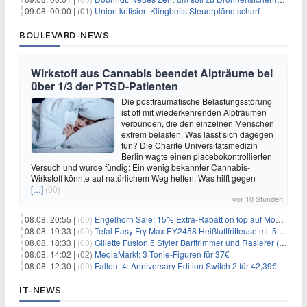
09.08. 00:00 |
(01)
Union kritisiert Klingbeils Steuerpläne scharf
BOULEVARD-NEWS
Wirkstoff aus Cannabis beendet Alpträume bei
über 1/3 der PTSD-Patienten
Die posttraumatische Belastungsstörung
ist oft mit wiederkehrenden Alpträumen
verbunden, die den einzelnen Menschen
extrem belasten. Was lässt sich dagegen
tun? Die Charité Universitätsmedizin
Berlin wagte einen placebokontrollierten
Versuch und wurde fündig: Ein wenig bekannter Cannabis-
Wirkstoff könnte auf natürlichem Weg helfen. Was hilft gegen
[…]
(00)
vor 10 Stunden
08.08. 20:55 |
(00)
Engelhorn Sale: 15% Extra-Rabatt on top auf Mode- und Sport-Artikel
08.08. 19:33 |
(00)
Tefal Easy Fry Max EY2458 Heißluftfritteuse mit 5 Litern für 64,99€
08.08. 18:33 |
(00)
Gillette Fusion 5 Styler Barttrimmer und Rasierer (All in One) für 16€
08.08. 14:02 |
(02)
MediaMarkt: 3 Tonie-Figuren für 37€
08.08. 12:30 |
(00)
Fallout 4: Anniversary Edition Switch 2 für 42,39€
IT-NEWS