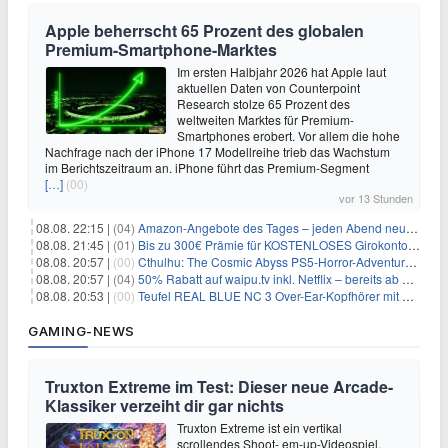
Apple beherrscht 65 Prozent des globalen
Premium-Smartphone-Marktes
Im ersten Halbjahr 2026 hat Apple laut
aktuellen Daten von Counterpoint
Research stolze 65 Prozent des
weltweiten Marktes für Premium-
Smartphones erobert. Vor allem die hohe
Nachfrage nach der iPhone 17 Modellreihe trieb das Wachstum
im Berichtszeitraum an. iPhone führt das Premium-Segment
[…]
(00)
vor 13 Stunden
08.08. 22:15 |
(04)
Amazon-Angebote des Tages – jeden Abend neue Deals zum Stöbern
08.08. 21:45 |
(01)
Bis zu 300€ Prämie für KOSTENLOSES Girokonto bei der Santander – 50€ schon nach 1 Woche!
08.08. 20:57 |
(00)
Cthulhu: The Cosmic Abyss PS5-Horror-Adventure für 27,99€
08.08. 20:57 |
(04)
50% Rabatt auf waipu.tv inkl. Netflix – bereits ab 9€/Monat (statt 17,99€)
08.08. 20:53 |
(00)
Teufel REAL BLUE NC 3 Over-Ear-Kopfhörer mit ANC für 149,99€
GAMING-NEWS
Truxton Extreme im Test: Dieser neue Arcade-
Klassiker verzeiht dir gar nichts
Truxton Extreme ist ein vertikal
scrollendes Shoot-‚em-up-Videospiel,