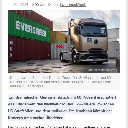
11. Mai 2026, 12:00 Uhr
·
Quelle:
InvestmentWeek
Foto: InvestmentWeek
Dramatisches Beben bei Daimler Truck: Der Gewinn bricht um 80
Prozent ein. US-Zölle und Absatzflaute bringen den Dax-Konzern
massiv in Bedrängnis.
Ein dramatischer Gewinneinbruch um 80 Prozent erschüttert
das Fundament des weltweit größten Lkw-Bauers. Zwischen
US-Strafzöllen und dem radikalen Stellenabbau kämpft der
Konzern ums nackte Überleben.
Der Schock am frühen Vormittag hätte kaum heftiger ausfallen