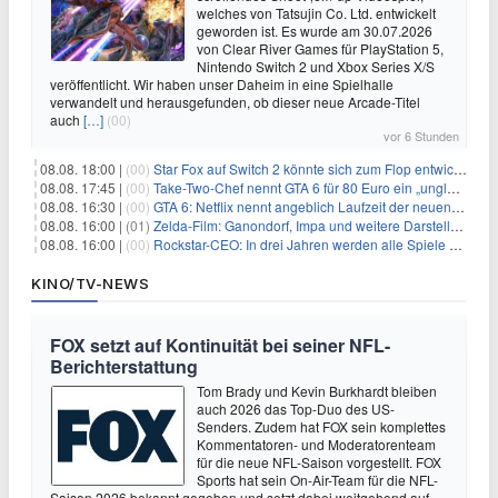
welches von Tatsujin Co. Ltd. entwickelt
geworden ist. Es wurde am 30.07.2026
von Clear River Games für PlayStation 5,
Nintendo Switch 2 und Xbox Series X/S
veröffentlicht. Wir haben unser Daheim in eine Spielhalle
verwandelt und herausgefunden, ob dieser neue Arcade-Titel
auch
[…]
(00)
vor 6 Stunden
08.08. 18:00 |
(00)
Star Fox auf Switch 2 könnte sich zum Flop entwickeln
08.08. 17:45 |
(00)
Take-Two-Chef nennt GTA 6 für 80 Euro ein „unglaubliches Schnäppchen“
08.08. 16:30 |
(00)
GTA 6: Netflix nennt angeblich Laufzeit der neuen Gameplay-Präsentation
08.08. 16:00 |
(01)
Zelda-Film: Ganondorf, Impa und weitere Darsteller sollen feststehen
08.08. 16:00 |
(00)
Rockstar-CEO: In drei Jahren werden alle Spiele gestreamt
KINO/TV-NEWS
FOX setzt auf Kontinuität bei seiner NFL-
Berichterstattung
Tom Brady und Kevin Burkhardt bleiben
auch 2026 das Top-Duo des US-
Senders. Zudem hat FOX sein komplettes
Kommentatoren- und Moderatorenteam
für die neue NFL-Saison vorgestellt. FOX
Sports hat sein On-Air-Team für die NFL-
Saison 2026 bekannt gegeben und setzt dabei weitgehend auf