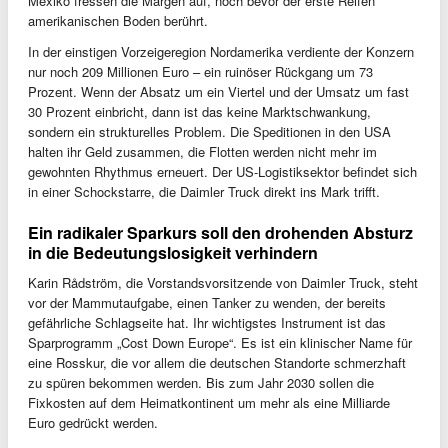
Mexiko fressen die Margen auf, noch bevor der erste Reifen
amerikanischen Boden berührt.
In der einstigen Vorzeigeregion Nordamerika verdiente der Konzern
nur noch 209 Millionen Euro – ein ruinöser Rückgang um 73
Prozent. Wenn der Absatz um ein Viertel und der Umsatz um fast
30 Prozent einbricht, dann ist das keine Marktschwankung,
sondern ein strukturelles Problem. Die Speditionen in den USA
halten ihr Geld zusammen, die Flotten werden nicht mehr im
gewohnten Rhythmus erneuert. Der US-Logistiksektor befindet sich
in einer Schockstarre, die Daimler Truck direkt ins Mark trifft.
Ein radikaler Sparkurs soll den drohenden Absturz
in die Bedeutungslosigkeit verhindern
Karin Rådström, die Vorstandsvorsitzende von Daimler Truck, steht
vor der Mammutaufgabe, einen Tanker zu wenden, der bereits
gefährliche Schlagseite hat. Ihr wichtigstes Instrument ist das
Sparprogramm „Cost Down Europe“. Es ist ein klinischer Name für
eine Rosskur, die vor allem die deutschen Standorte schmerzhaft
zu spüren bekommen werden. Bis zum Jahr 2030 sollen die
Fixkosten auf dem Heimatkontinent um mehr als eine Milliarde
Euro gedrückt werden.