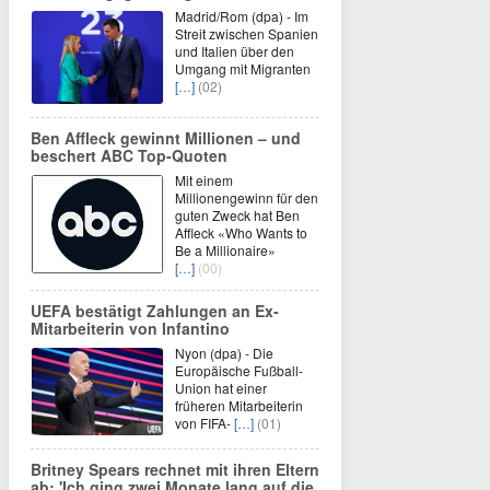
Madrid/Rom (dpa) - Im
Streit zwischen Spanien
und Italien über den
Umgang mit Migranten
[…]
(02)
Ben Affleck gewinnt Millionen – und
beschert ABC Top-Quoten
Mit einem
Millionengewinn für den
guten Zweck hat Ben
Affleck «Who Wants to
Be a Millionaire»
[…]
(00)
UEFA bestätigt Zahlungen an Ex-
Mitarbeiterin von Infantino
Nyon (dpa) - Die
Europäische Fußball-
Union hat einer
früheren Mitarbeiterin
von FIFA-
[…]
(01)
Britney Spears rechnet mit ihren Eltern
ab: 'Ich ging zwei Monate lang auf die