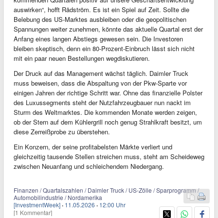
auswirken“, hofft Rådström. Es ist ein Spiel auf Zeit. Sollte die
Belebung des US-Marktes ausbleiben oder die geopolitischen
Spannungen weiter zunehmen, könnte das aktuelle Quartal erst der
Anfang eines langen Abstiegs gewesen sein. Die Investoren
bleiben skeptisch, denn ein 80-Prozent-Einbruch lässt sich nicht
mit ein paar neuen Bestellungen wegdiskutieren.
Der Druck auf das Management wächst täglich. Daimler Truck
muss beweisen, dass die Abspaltung von der Pkw-Sparte vor
einigen Jahren der richtige Schritt war. Ohne das finanzielle Polster
des Luxussegments steht der Nutzfahrzeugbauer nun nackt im
Sturm des Weltmarktes. Die kommenden Monate werden zeigen,
ob der Stern auf dem Kühlergrill noch genug Strahlkraft besitzt, um
diese Zerreißprobe zu überstehen.
Ein Konzern, der seine profitabelsten Märkte verliert und
gleichzeitig tausende Stellen streichen muss, steht am Scheideweg
zwischen Neuanfang und schleichendem Niedergang.
Finanzen / Quartalszahlen / Daimler Truck / US-Zölle / Sparprogramm /
Automobilindustrie / Nordamerika
[InvestmentWeek]
·
11.05.2026
·
12:00 Uhr
[1 Kommentar]