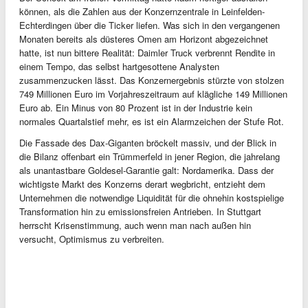
können, als die Zahlen aus der Konzernzentrale in Leinfelden-
Echterdingen über die Ticker liefen. Was sich in den vergangenen
Monaten bereits als düsteres Omen am Horizont abgezeichnet
hatte, ist nun bittere Realität: Daimler Truck verbrennt Rendite in
einem Tempo, das selbst hartgesottene Analysten
zusammenzucken lässt. Das Konzernergebnis stürzte von stolzen
749 Millionen Euro im Vorjahreszeitraum auf klägliche 149 Millionen
Euro ab. Ein Minus von 80 Prozent ist in der Industrie kein
normales Quartalstief mehr, es ist ein Alarmzeichen der Stufe Rot.
Die Fassade des Dax-Giganten bröckelt massiv, und der Blick in
die Bilanz offenbart ein Trümmerfeld in jener Region, die jahrelang
als unantastbare Goldesel-Garantie galt: Nordamerika. Dass der
wichtigste Markt des Konzerns derart wegbricht, entzieht dem
Unternehmen die notwendige Liquidität für die ohnehin kostspielige
Transformation hin zu emissionsfreien Antrieben. In Stuttgart
herrscht Krisenstimmung, auch wenn man nach außen hin
versucht, Optimismus zu verbreiten.