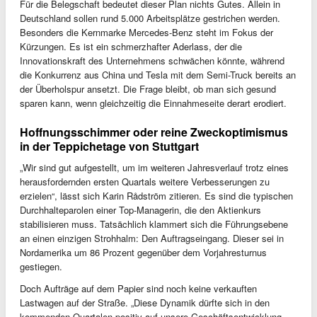
Für die Belegschaft bedeutet dieser Plan nichts Gutes. Allein in
Deutschland sollen rund 5.000 Arbeitsplätze gestrichen werden.
Besonders die Kernmarke Mercedes-Benz steht im Fokus der
Kürzungen. Es ist ein schmerzhafter Aderlass, der die
Innovationskraft des Unternehmens schwächen könnte, während
die Konkurrenz aus China und Tesla mit dem Semi-Truck bereits an
der Überholspur ansetzt. Die Frage bleibt, ob man sich gesund
sparen kann, wenn gleichzeitig die Einnahmeseite derart erodiert.
Hoffnungsschimmer oder reine Zweckoptimismus
in der Teppichetage von Stuttgart
„Wir sind gut aufgestellt, um im weiteren Jahresverlauf trotz eines
herausfordernden ersten Quartals weitere Verbesserungen zu
erzielen“, lässt sich Karin Rådström zitieren. Es sind die typischen
Durchhalteparolen einer Top-Managerin, die den Aktienkurs
stabilisieren muss. Tatsächlich klammert sich die Führungsebene
an einen einzigen Strohhalm: Den Auftragseingang. Dieser sei in
Nordamerika um 86 Prozent gegenüber dem Vorjahresturnus
gestiegen.
Doch Aufträge auf dem Papier sind noch keine verkauften
Lastwagen auf der Straße. „Diese Dynamik dürfte sich in den
kommenden Quartalen positiv auf unsere Geschäftsentwicklung