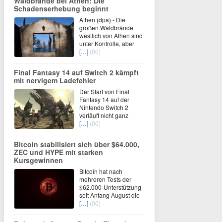
Waldbrände bei Athen: Die
Schadenserhebung beginnt
Athen (dpa) - Die
großen Waldbrände
westlich von Athen sind
unter Kontrolle, aber
[…]
(00)
Final Fantasy 14 auf Switch 2 kämpft
mit nervigem Ladefehler
Der Start von Final
Fantasy 14 auf der
Nintendo Switch 2
verläuft nicht ganz
[…]
(00)
Bitcoin stabilisiert sich über $64.000,
ZEC und HYPE mit starken
Kursgewinnen
Bitcoin hat nach
mehreren Tests der
$62.000-Unterstützung
seit Anfang August die
[…]
(00)