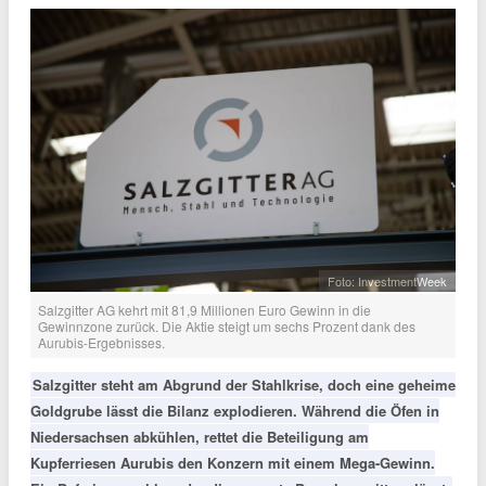
Foto: InvestmentWeek
Salzgitter AG kehrt mit 81,9 Millionen Euro Gewinn in die
Gewinnzone zurück. Die Aktie steigt um sechs Prozent dank des
Aurubis-Ergebnisses.
Salzgitter steht am Abgrund der Stahlkrise, doch eine geheime
Goldgrube lässt die Bilanz explodieren. Während die Öfen in
Niedersachsen abkühlen, rettet die Beteiligung am
Kupferriesen Aurubis den Konzern mit einem Mega-Gewinn.