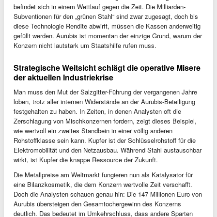
befindet sich in einem Wettlauf gegen die Zeit. Die Milliarden-
Subventionen für den „grünen Stahl“ sind zwar zugesagt, doch bis
diese Technologie Rendite abwirft, müssen die Kassen anderweitig
gefüllt werden. Aurubis ist momentan der einzige Grund, warum der
Konzern nicht lautstark um Staatshilfe rufen muss.
Strategische Weitsicht schlägt die operative Misere
der aktuellen Industriekrise
Man muss den Mut der Salzgitter-Führung der vergangenen Jahre
loben, trotz aller internen Widerstände an der Aurubis-Beteiligung
festgehalten zu haben. In Zeiten, in denen Analysten oft die
Zerschlagung von Mischkonzernen fordern, zeigt dieses Beispiel,
wie wertvoll ein zweites Standbein in einer völlig anderen
Rohstoffklasse sein kann. Kupfer ist der Schlüsselrohstoff für die
Elektromobilität und den Netzausbau. Während Stahl austauschbar
wirkt, ist Kupfer die knappe Ressource der Zukunft.
Die Metallpreise am Weltmarkt fungieren nun als Katalysator für
eine Bilanzkosmetik, die dem Konzern wertvolle Zeit verschafft.
Doch die Analysten schauen genau hin: Die 147 Millionen Euro von
Aurubis übersteigen den Gesamtochergewinn des Konzerns
deutlich. Das bedeutet im Umkehrschluss, dass andere Sparten