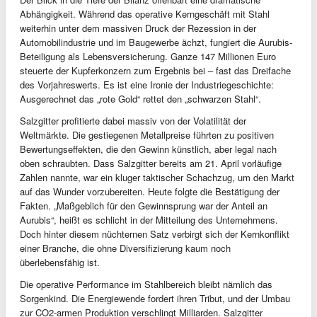
Abhängigkeit. Während das operative Kerngeschäft mit Stahl
weiterhin unter dem massiven Druck der Rezession in der
Automobilindustrie und im Baugewerbe ächzt, fungiert die Aurubis-
Beteiligung als Lebensversicherung. Ganze 147 Millionen Euro
steuerte der Kupferkonzern zum Ergebnis bei – fast das Dreifache
des Vorjahreswerts. Es ist eine Ironie der Industriegeschichte:
Ausgerechnet das „rote Gold“ rettet den „schwarzen Stahl“.
Salzgitter profitierte dabei massiv von der Volatilität der
Weltmärkte. Die gestiegenen Metallpreise führten zu positiven
Bewertungseffekten, die den Gewinn künstlich, aber legal nach
oben schraubten. Dass Salzgitter bereits am 21. April vorläufige
Zahlen nannte, war ein kluger taktischer Schachzug, um den Markt
auf das Wunder vorzubereiten. Heute folgte die Bestätigung der
Fakten. „Maßgeblich für den Gewinnsprung war der Anteil an
Aurubis“, heißt es schlicht in der Mitteilung des Unternehmens.
Doch hinter diesem nüchternen Satz verbirgt sich der Kernkonflikt
einer Branche, die ohne Diversifizierung kaum noch
überlebensfähig ist.
Die operative Performance im Stahlbereich bleibt nämlich das
Sorgenkind. Die Energiewende fordert ihren Tribut, und der Umbau
zur CO2-armen Produktion verschlingt Milliarden. Salzgitter