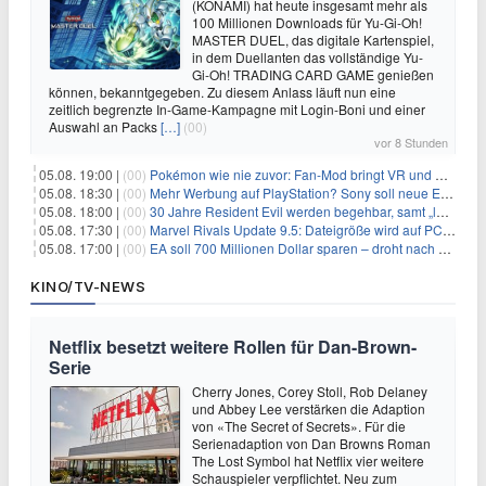
(KONAMI) hat heute insgesamt mehr als
100 Millionen Downloads für Yu-Gi-Oh!
MASTER DUEL, das digitale Kartenspiel,
in dem Duellanten das vollständige Yu-
Gi-Oh! TRADING CARD GAME genießen
können, bekanntgegeben. Zu diesem Anlass läuft nun eine
zeitlich begrenzte In-Game-Kampagne mit Login-Boni und einer
Auswahl an Packs
[…]
(00)
vor 8 Stunden
05.08. 19:00 |
(00)
Pokémon wie nie zuvor: Fan-Mod bringt VR und Ego-Perspektive nach Kanto
05.08. 18:30 |
(00)
Mehr Werbung auf PlayStation? Sony soll neue Einnahmequellen prüfen
05.08. 18:00 |
(00)
30 Jahre Resident Evil werden begehbar, samt „lebensgroßem Leon“
05.08. 17:30 |
(00)
Marvel Rivals Update 9.5: Dateigröße wird auf PC und Konsolen deutlich reduziert
05.08. 17:00 |
(00)
EA soll 700 Millionen Dollar sparen – droht nach der Übernahme die nächste Entlassungswelle?
KINO/TV-NEWS
Netflix besetzt weitere Rollen für Dan-Brown-
Serie
Cherry Jones, Corey Stoll, Rob Delaney
und Abbey Lee verstärken die Adaption
von «The Secret of Secrets». Für die
Serienadaption von Dan Browns Roman
The Lost Symbol hat Netflix vier weitere
Schauspieler verpflichtet. Neu zum