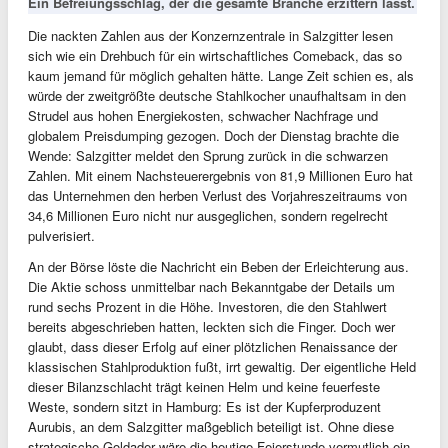
Ein Befreiungsschlag, der die gesamte Branche erzittern lässt.
Die nackten Zahlen aus der Konzernzentrale in Salzgitter lesen
sich wie ein Drehbuch für ein wirtschaftliches Comeback, das so
kaum jemand für möglich gehalten hätte. Lange Zeit schien es, als
würde der zweitgrößte deutsche Stahlkocher unaufhaltsam in den
Strudel aus hohen Energiekosten, schwacher Nachfrage und
globalem Preisdumping gezogen. Doch der Dienstag brachte die
Wende: Salzgitter meldet den Sprung zurück in die schwarzen
Zahlen. Mit einem Nachsteuerergebnis von 81,9 Millionen Euro hat
das Unternehmen den herben Verlust des Vorjahreszeitraums von
34,6 Millionen Euro nicht nur ausgeglichen, sondern regelrecht
pulverisiert.
An der Börse löste die Nachricht ein Beben der Erleichterung aus.
Die Aktie schoss unmittelbar nach Bekanntgabe der Details um
rund sechs Prozent in die Höhe. Investoren, die den Stahlwert
bereits abgeschrieben hatten, leckten sich die Finger. Doch wer
glaubt, dass dieser Erfolg auf einer plötzlichen Renaissance der
klassischen Stahlproduktion fußt, irrt gewaltig. Der eigentliche Held
dieser Bilanzschlacht trägt keinen Helm und keine feuerfeste
Weste, sondern sitzt in Hamburg: Es ist der Kupferproduzent
Aurubis, an dem Salzgitter maßgeblich beteiligt ist. Ohne diese
strategische Goldader wäre die heutige Feierstunde vermutlich ein