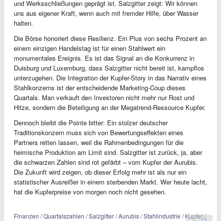
und Werksschließungen geprägt ist. Salzgitter zeigt: Wir können
uns aus eigener Kraft, wenn auch mit fremder Hilfe, über Wasser
halten.
Die Börse honoriert diese Resilienz. Ein Plus von sechs Prozent an
einem einzigen Handelstag ist für einen Stahlwert ein
monumentales Ereignis. Es ist das Signal an die Konkurrenz in
Duisburg und Luxemburg, dass Salzgitter nicht bereit ist, kampflos
unterzugehen. Die Integration der Kupfer-Story in das Narrativ eines
Stahlkonzerns ist der entscheidende Marketing-Coup dieses
Quartals. Man verkauft den Investoren nicht mehr nur Rost und
Hitze, sondern die Beteiligung an der Megatrend-Ressource Kupfer.
Dennoch bleibt die Pointe bitter: Ein stolzer deutscher
Traditionskonzern muss sich von Bewertungseffekten eines
Partners retten lassen, weil die Rahmenbedingungen für die
heimische Produktion am Limit sind. Salzgitter ist zurück, ja, aber
die schwarzen Zahlen sind rot gefärbt – vom Kupfer der Aurubis.
Die Zukunft wird zeigen, ob dieser Erfolg mehr ist als nur ein
statistischer Ausreißer in einem sterbenden Markt. Wer heute lacht,
hat die Kupferpreise von morgen noch nicht gesehen.
Finanzen / Quartalszahlen / Salzgitter / Aurubis / Stahlindustrie / Kupfer /