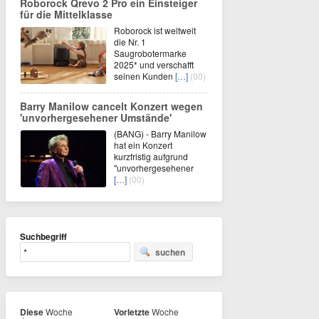
Roborock Qrevo 2 Pro ein Einsteiger
für die Mittelklasse
Roborock ist weltweit
die Nr. 1
Saugrobotermarke
2025* und verschafft
seinen Kunden
[…]
(00)
Barry Manilow cancelt Konzert wegen
'unvorhergesehener Umstände'
(BANG) - Barry Manilow
hat ein Konzert
kurzfristig aufgrund
"unvorhergesehener
[…]
(00)
Suchbegriff
suchen
Diese
Woche
Vorletzte
Woche