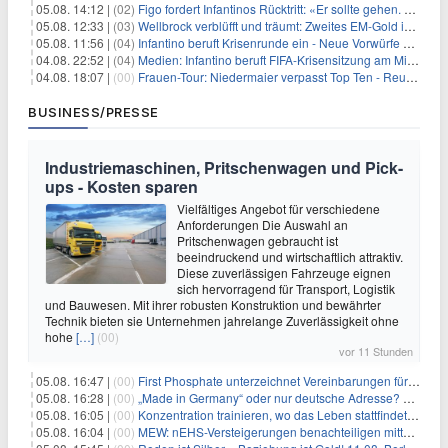
05.08. 14:12 |
(02)
Figo fordert Infantinos Rücktritt: «Er sollte gehen. Jetzt»
05.08. 12:33 |
(03)
Wellbrock verblüfft und träumt: Zweites EM-Gold in Paris
05.08. 11:56 |
(04)
Infantino beruft Krisenrunde ein - Neue Vorwürfe gegen FIFA
04.08. 22:52 |
(04)
Medien: Infantino beruft FIFA-Krisensitzung am Mittwoch ein
04.08. 18:07 |
(00)
Frauen-Tour: Niedermaier verpasst Top Ten - Reusser siegt
BUSINESS/PRESSE
Industriemaschinen, Pritschenwagen und Pick-
ups - Kosten sparen
Vielfältiges Angebot für verschiedene
Anforderungen Die Auswahl an
Pritschenwagen gebraucht ist
beeindruckend und wirtschaftlich attraktiv.
Diese zuverlässigen Fahrzeuge eignen
sich hervorragend für Transport, Logistik
und Bauwesen. Mit ihrer robusten Konstruktion und bewährter
Technik bieten sie Unternehmen jahrelange Zuverlässigkeit ohne
hohe
[…]
(00)
vor 11 Stunden
05.08. 16:47 |
(00)
First Phosphate unterzeichnet Vereinbarungen für nicht zu refundierende Zuwendungen in Höhe von 4,84 Mio. $ von der kanadischen Regierung für Straßeninfrastruktur und Stromübertragungsleitungen
05.08. 16:28 |
(00)
„Made in Germany“ oder nur deutsche Adresse? So erkennen Sie, wo Ihre Leiterplatten wirklich gefertigt werden
05.08. 16:05 |
(00)
Konzentration trainieren, wo das Leben stattfindet: Mobile EEG-Technologie bringt Neurofeedback in den Alltag
05.08. 16:04 |
(00)
MEW: nEHS-Versteigerungen benachteiligen mittelständische Unternehmen