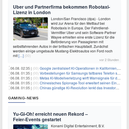
Uber und Partnerfirma bekommen Robotaxi-
Lizenz in London
London/San Francisco (dpa) - London
wird zur Arena für den Wettlauf bei
Robotaxis in Europa. Der Fahrdienst-
Vermittler Uber und sein Software-Partner
Wayve erhielten eine erste Lizenz für die
Beförderung von Passagieren mit
selbstfahrenden Autos in der britischen Hauptstadt. Zunächst
werden einige umgebaute Mustang-Elektroautos von Ford noch
mit
[…]
(00)
vor 2 Stunden
06.08. 02:35 |
(00)
Google zentralisiert KI-Operationen in Kalifornien, um Rivale Anthropic und OpenAI zu überholen
06.08. 01:35 |
(00)
Vorbestellungen für Samsungs faltbares Telefon steigen um 30 % in einem wettbewerbsintensiven Markt
06.08. 01:35 |
(00)
Metas KI-Modellverletzung wirft Warnsignale für die Technologieaufsicht auf
06.08. 01:05 |
(00)
Chinesisches Spionage-Tool erweitert seinen Einfluss auf 13 Länder und weckt Sicherheitsbedenken
06.08. 01:05 |
(00)
Chinas günstige KI-Revolution lenkt das Investoreninteresse auf Internet-Riesen
GAMING-NEWS
Yu‑Gi‑Oh! erreicht neuen Rekord –
Feier‑Events gestartet
Konami Digital Entertainment, B.V.