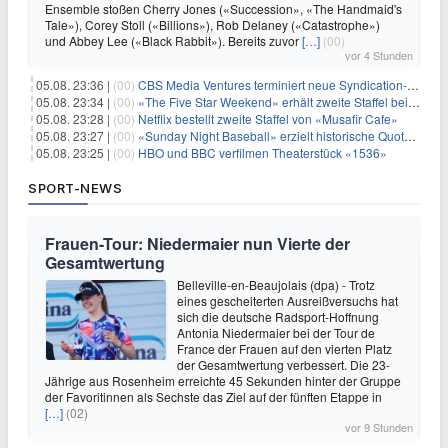
Ensemble stoßen Cherry Jones («Succession», «The Handmaid's
Tale»), Corey Stoll («Billions»), Rob Delaney («Catastrophe»)
und Abbey Lee («Black Rabbit»). Bereits zuvor
[…]
(00)
vor 4 Stunden
05.08. 23:36 |
(00)
CBS Media Ventures terminiert neue Syndication-Formate
05.08. 23:34 |
(00)
«The Five Star Weekend» erhält zweite Staffel bei Peacock
05.08. 23:28 |
(00)
Netflix bestellt zweite Staffel von «Musafir Cafe»
05.08. 23:27 |
(00)
«Sunday Night Baseball» erzielt historische Quotenserie für NBC
05.08. 23:25 |
(00)
HBO und BBC verfilmen Theaterstück «1536»
SPORT-NEWS
Frauen-Tour: Niedermaier nun Vierte der
Gesamtwertung
Belleville-en-Beaujolais (dpa) - Trotz
eines gescheiterten Ausreißversuchs hat
sich die deutsche Radsport-Hoffnung
Antonia Niedermaier bei der Tour de
France der Frauen auf den vierten Platz
der Gesamtwertung verbessert. Die 23-
Jährige aus Rosenheim erreichte 45 Sekunden hinter der Gruppe
der Favoritinnen als Sechste das Ziel auf der fünften Etappe in
[…]
(02)
vor 9 Stunden