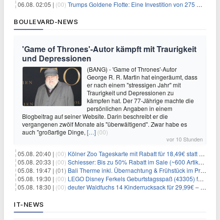
06.08. 02:05 |
(00)
Trumps Goldene Flotte: Eine Investition von 275 Milliarden Dollar in militärische Macht
BOULEVARD-NEWS
'Game of Thrones'-Autor kämpft mit Traurigkeit
und Depressionen
(BANG) - 'Game of Thrones'-Autor
George R. R. Martin hat eingeräumt, dass
er nach einem "stressigen Jahr" mit
Traurigkeit und Depressionen zu
kämpfen hat. Der 77-Jährige machte die
persönlichen Angaben in einem
Blogbeitrag auf seiner Website. Darin beschreibt er die
vergangenen zwölf Monate als "überwältigend". Zwar habe es
auch "großartige Dinge,
[…]
(00)
vor 10 Stunden
05.08. 20:40 |
(00)
Kölner Zoo Tageskarte mit Rabatt für 18,49€ statt 29,50€ – einlösbar bis Dezember
05.08. 20:33 |
(00)
Schiesser: Bis zu 50% Rabatt im Sale (~600 Artikel zur Auswahl)
05.08. 19:47 |
(01)
Bali Therme inkl. Übernachtung & Frühstück im Premium Hotel (Bad Oeynhausen) ab 89€ p.P.
05.08. 19:30 |
(00)
LEGO Disney Ferkels Geburtstagsspaß (43305) für 29,10€
05.08. 18:30 |
(00)
deuter Waldfuchs 14 Kinderrucksack für 29,99€ – Amber-maple
IT-NEWS