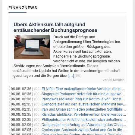
FINANZNEWS
Ubers Aktienkurs fällt aufgrund
enttäuschender Buchungsprognose
Druck auf die Erträge und
Anlegerstimmung Uber Technologies Inc.
erlebte den größten Rückgang des
Aktienkurses seit fast acht Monaten,
nachdem eine Buchungsprognose
veröffentlicht wurde, die lediglich mit den
Schätzungen der Analysten übereinstimmte. Dieses
enttäuschende Update hat Wellen in der Investmentgemeinschaft
geschlagen und die Sorgen über
[…]
(00)
vor 39 Minuten
06.08. 02:36 |
(00)
El Niño: Eine makroökonomische Variable, die globale Wirtschaftslandschaften umgestaltet
06.08. 02:36 |
(00)
Singapurs Parlament setzt sich für eine ausgewogene wirtschaftliche Zukunft ein
06.08. 02:36 |
(00)
Prabowos radikaler Plan zur Kontrolle von Rohstoffexporten steht vor konkurrierenden Visionen
06.08. 02:35 |
(00)
Glencore zielt auf den australischen Markt mit bevorstehendem Sekundärlisting
06.08. 02:35 |
(00)
Iran und Oman schmieden potenziellen Schifffahrtsvertrag im Hormuskanal
06.08. 02:35 |
(00)
Kishidas Einblicke: Yen-Intervention bietet vorübergehende Erleichterung, keine langfristige Lösung
06.08. 02:35 |
(00)
Philippinischer Anleihemarkt sieht sich anhaltendem Rückgang angesichts persistierender Inflationssorgen gegenüber
06.08. 02:06 |
(00)
Der gescheiterte Antrag auf Abweisung des Chapter 11 des ehemaligen Dolphin-CEOs
06.08. 02:05 |
(00)
Cyclospora-Ausbruch zwingt Salad and Go in die Insolvenz: Eine warnende Geschichte für Investoren
06.08. 02:05 |
(00)
Gold gewinnt an Boden, da der Hormuz-Deal die Zinserhöhungsängste lindert