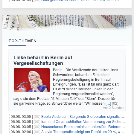
TOP-THEMEN
Linke beharrt in Berlin auf
Vergesellschaftungen
Berlin - Die Vorsitzende der Linken, Ines
Schwerdtner, beharrt im Falle einer
Regierungsbeteiligung in Berlin auf
Enteignungen. "Das ist für uns ganz klar:
Es wird mit der Berliner Linken in der
Regierung vergesellschaftet werden",
sagte sie dem Podcast "5-Minuten-Talk" des "Stern". Das sei für
sie gar keine Frage, so Schwerdtner weiter. "Wir müssen
[…]
(02)
vor 2 Stunden
06.08. 03:05 |
(00)
Ebola-Ausbruch: Steigende Sterberaten signalisieren dringenden Bedarf an verbesserter Gesundheitsinfrastruktur
06.08. 03:05 |
(00)
Iran und Oman schließen Vereinbarung zur Sicherung des Schiffsverkehrs durch die Straße von Hormuz
06.08. 03:05 |
(00)
Neuseelands Premierminister unterstützt Referendum über das Wahlsystem: Ein Schritt in Richtung verbesserter demokratischer Beteiligung
06.08. 02:06 |
(00)
Attovia Therapeutics steigt am Debüt um 29 %, was starkes Investorenvertrauen in biotechnologische Innovation signalisiert