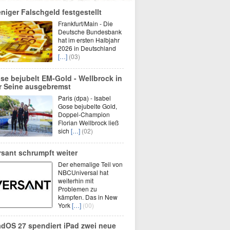
niger Falschgeld festgestellt
Frankfurt/Main - Die
Deutsche Bundesbank
hat im ersten Halbjahr
2026 in Deutschland
[…]
(03)
se bejubelt EM-Gold - Wellbrock in
r Seine ausgebremst
Paris (dpa) - Isabel
Gose bejubelte Gold,
Doppel-Champion
Florian Wellbrock ließ
sich
[…]
(02)
rsant schrumpft weiter
Der ehemalige Teil von
NBCUniversal hat
weiterhin mit
Problemen zu
kämpfen. Das in New
York
[…]
(00)
adOS 27 spendiert iPad zwei neue