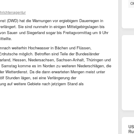
Oh
hrichtenagentur
enst (DWD) hat die Warnungen vor ergiebigem Dauerregen in
verlängert. Sie sind nunmehr in einigen Mittelgebirgslagen bis
von Sauer- und Siegerland sogar bis Freitagvormittag um 9 Uhr
teilte.
mnach weiterhin Hochwasser in Bächen und Flüssen,
rutsche möglich. Betroffen sind Teile der Bundesländer
aarland, Hessen, Niedersachsen, Sachsen-Anhalt, Thüringen und
m Samstag komme es im Norden zu weiteren Niederschlägen, die
der Wetterdienst. Da die dann erwarteten Mengen meist unter
ölf Stunden lägen, sei eine Verlängerung der
ng auf weitere Gebiete nach jetzigem Stand als
US
Ru