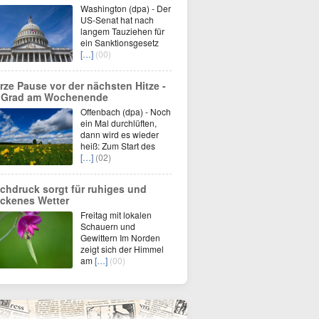
Washington (dpa) - Der
US-Senat hat nach
langem Tauziehen für
ein Sanktionsgesetz
[…]
(00)
rze Pause vor der nächsten Hitze -
 Grad am Wochenende
Offenbach (dpa) - Noch
ein Mal durchlüften,
dann wird es wieder
heiß: Zum Start des
[…]
(02)
chdruck sorgt für ruhiges und
ockenes Wetter
Freitag mit lokalen
Schauern und
Gewittern Im Norden
zeigt sich der Himmel
am
[…]
(00)