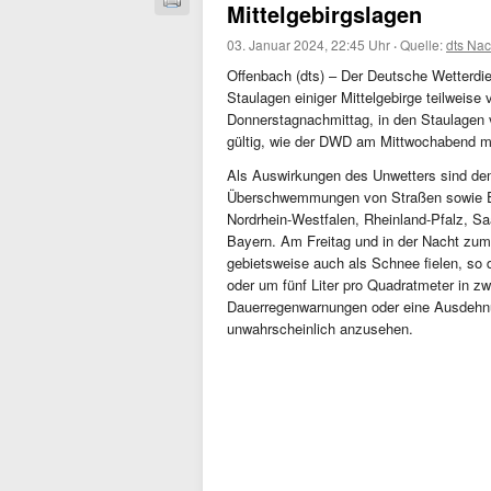
Mittelgebirgslagen
03. Januar 2024, 22:45 Uhr
·
Quelle:
dts Nac
Offenbach (dts) – Der Deutsche Wetterdi
Staulagen einiger Mittelgebirge teilweise 
Donnerstagnachmittag, in den Staulagen 
gültig, wie der DWD am Mittwochabend mit
Als Auswirkungen des Unwetters sind de
Überschwemmungen von Straßen sowie Erd
Nordrhein-Westfalen, Rheinland-Pfalz, S
Bayern. Am Freitag und in der Nacht zu
gebietsweise auch als Schnee fielen, so 
oder um fünf Liter pro Quadratmeter in zw
Dauerregenwarnungen oder eine Ausdehnu
unwahrscheinlich anzusehen.