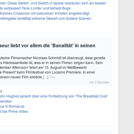
eller: Diese Switch- und Switch-2-Spiele verkaufen sich am besten
te verbessert Tank-Limiter und behebt Bugs
ffizielles Crossover mit exklusiven Inhalten angekündigt
ersfreigabe bestätigt extreme Gewalt und düstere Szenen
r liebt vor allem die 'Banalität' in seinen
utsche Filmemacher Nicolaas Schmidt ist überzeugt, dass gerade
as Interessanteste ist, was er in seinen Filmen zeigen kann. Sein
ember Afternoon' feiert am 10. August im Wettbewerb
e Present' beim Filmfestival von Locarno Premiere. In einer
einem neuen Film erklärte
[…]
(00)
vor 3 Stunden
ts
ohn Hughes sprach über eine Fortsetzung von 'The Breakfast Club'
ovember
neue K-Romanze
26 bei Prime Video