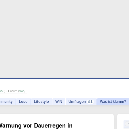
550
) · Forum (
945
)
munity
Lose
Lifestyle
WIN
Umfragen
Was ist klamm?
$$
 Warnung vor Dauerregen in