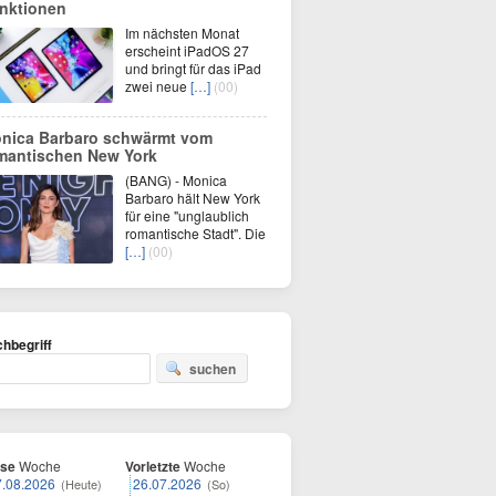
nktionen
Im nächsten Monat
erscheint iPadOS 27
und bringt für das iPad
zwei neue
[…]
(00)
nica Barbaro schwärmt vom
mantischen New York
(BANG) - Monica
Barbaro hält New York
für eine "unglaublich
romantische Stadt". Die
[…]
(00)
hbegriff
suchen
ese
Woche
Vorletzte
Woche
7.08.2026
26.07.2026
(Heute)
(So)