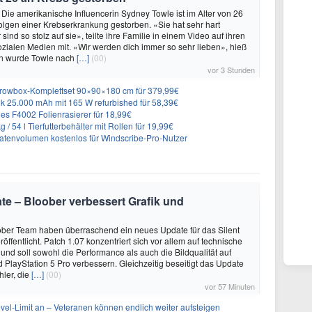
 Die amerikanische Influencerin Sydney Towle ist im Alter von 26
lgen einer Krebserkrankung gestorben. «Sie hat sehr hart
sind so stolz auf sie», teilte ihre Familie in einem Video auf ihren
sozialen Medien mit. «Wir werden dich immer so sehr lieben», hieß
n wurde Towle nach
[…]
(00)
vor 3 Stunden
rowbox-Komplettset 90×90×180 cm für 379,99€
 25.000 mAh mit 165 W refurbished für 58,39€
es F4002 Folienrasierer für 18,99€
 54 l Tierfutterbehälter mit Rollen für 19,99€
atenvolumen kostenlos für Windscribe-Pro-Nutzer
date – Bloober verbessert Grafik und
ber Team haben überraschend ein neues Update für das Silent
öffentlicht. Patch 1.07 konzentriert sich vor allem auf technische
nd soll sowohl die Performance als auch die Bildqualität auf
d PlayStation 5 Pro verbessern. Gleichzeitig beseitigt das Update
hler, die
[…]
(00)
vor 57 Minuten
evel-Limit an – Veteranen können endlich weiter aufsteigen