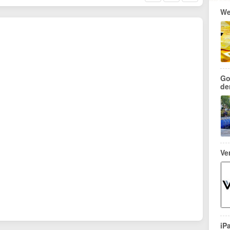
We
Go
de
Ve
iP