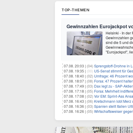
TOP-THEMEN
Gewinnzahlen Eurojackpot vom
Helsinki - In de
Gewinnzahlen gez
sind die 5 und d
Gewinnwahrschein
"Eurojackpot", li
07.08. 20:03 |
(04)
Sprengstoff-Drohne in L
07.08. 19:35 |
(00)
US-Senat stimmt für Ge
07.08. 18:40 |
(02)
Umfrage: 46 Prozent wol
07.08. 18:07 |
(08)
Forsa: 47 Prozent halte
07.08. 17:49 |
(03)
Dax legt zu - SAP-Aktien
07.08. 17:18 |
(05)
Forsa: Mehrheit indiff
07.08. 17:08 |
(02)
Vor EM: Sprint-Ass Ans
07.08. 16:43 |
(06)
Kretschmann lobt Merz 
07.08. 16:36 |
(03)
Spanien stellt Italien 
07.08. 16:26 |
(05)
Wirtschaftsweiser gege