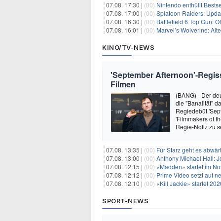
07.08. 17:30 |
(00)
Nintendo enthüllt Bests
07.08. 17:00 |
(00)
Splatoon Raiders: Upda
07.08. 16:30 |
(00)
Battlefield 6 Top Gun: O
07.08. 16:01 |
(00)
Marvel’s Wolverine: Alt
KINO/TV-NEWS
'September Afternoon'-Regisseu
Filmen
(BANG) - Der de
die "Banalität" d
Regiedebüt 'Sept
'Filmmakers of th
Regie-Notiz zu s
07.08. 13:35 |
(00)
Für Starz geht es abwär
07.08. 13:00 |
(00)
Anthony Michael Hall: J
07.08. 12:15 |
(00)
«Madden» startet im N
07.08. 12:12 |
(00)
Prime Video setzt auf 
07.08. 12:10 |
(00)
«Kill Jackie» startet 20
SPORT-NEWS