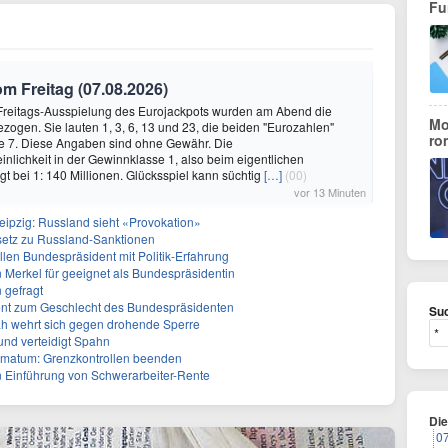
Fu
 Freitag (07.08.2026)
r Freitags-Ausspielung des Eurojackpots wurden am Abend die
Mo
ogen. Sie lauten 1, 3, 6, 13 und 23, die beiden "Eurozahlen"
ro
ie 7. Diese Angaben sind ohne Gewähr. Die
lichkeit in der Gewinnklasse 1, also beim eigentlichen
egt bei 1: 140 Millionen. Glücksspiel kann süchtig
[…]
(00)
vor 13 Minuten
eipzig: Russland sieht «Provokation»
setz zu Russland-Sanktionen
len Bundespräsident mit Politik-Erfahrung
n Merkel für geeignet als Bundespräsidentin
 gefragt
erent zum Geschlecht des Bundespräsidenten
Suc
ah wehrt sich gegen drohende Sperre
und verteidigt Spahn
Ultimatum: Grenzkontrollen beenden
n Einführung von Schwerarbeiter-Rente
Di
0