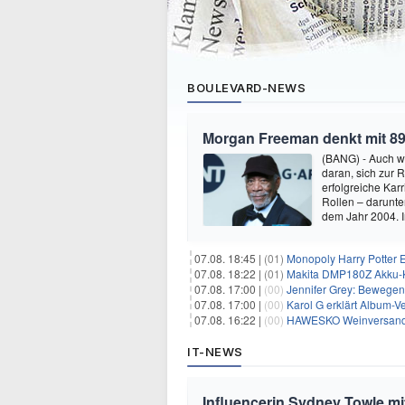
BOULEVARD-NEWS
Morgan Freeman denkt mit 89
(BANG) - Auch w
daran, sich zur 
erfolgreiche Kar
Rollen – darunter
dem Jahr 2004.
07.08. 18:45 |
(01)
Monopoly Harry Potter Ed
07.08. 18:22 |
(01)
Makita DMP180Z Akku-K
07.08. 17:00 |
(00)
Jennifer Grey: Bewegende
07.08. 17:00 |
(00)
Karol G erklärt Album-Ve
07.08. 16:22 |
(00)
HAWESKO Weinversand: 
IT-NEWS
Influencerin Sydney Towle mi