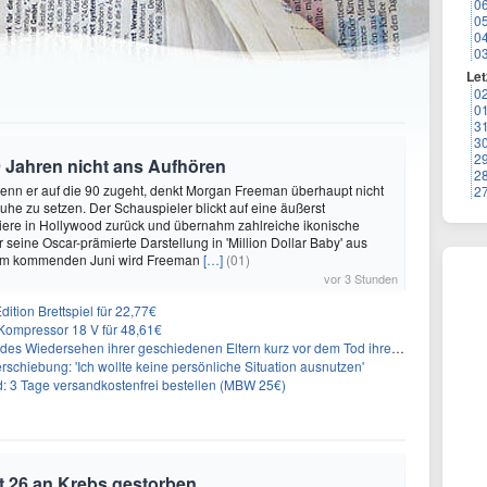
0
0
0
0
Let
0
0
3
3
2
 Jahren nicht ans Aufhören
2
enn er auf die 90 zugeht, denkt Morgan Freeman überhaupt nicht
2
Ruhe zu setzen. Der Schauspieler blickt auf eine äußerst
riere in Hollywood zurück und übernahm zahlreiche ikonische
 seine Oscar-prämierte Darstellung in 'Million Dollar Baby' aus
 Im kommenden Juni wird Freeman
[…]
(01)
vor 3 Stunden
ition Brettspiel für 22,77€
ompressor 18 V für 48,61€
s Wiedersehen ihrer geschiedenen Eltern kurz vor dem Tod ihrer Mutter
rschiebung: 'Ich wollte keine persönliche Situation ausnutzen'
3 Tage versandkostenfrei bestellen (MBW 25€)
t 26 an Krebs gestorben