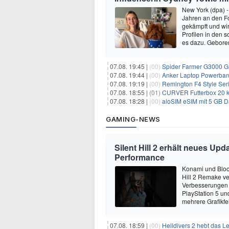
New York (dpa) -
Jahren an den Fo
gekämpft und wir 
Profilen in den 
es dazu. Gebore
07.08. 19:45 |
(00)
Spider Farmer G3000 G
07.08. 19:44 |
(00)
Anker Laptop Powerbank
07.08. 19:19 |
(00)
Remington F4 Style Seri
07.08. 18:55 |
(01)
CURVER Futterbox 20 kg /
07.08. 18:28 |
(00)
aloSIM eSIM mit 5 GB D
GAMING-NEWS
Silent Hill 2 erhält neues Up
Performance
Konami und Bloo
Hill 2 Remake ver
Verbesserungen u
PlayStation 5 un
mehrere Grafikfe
07.08. 18:59 |
(00)
Helldivers 2 hebt das L