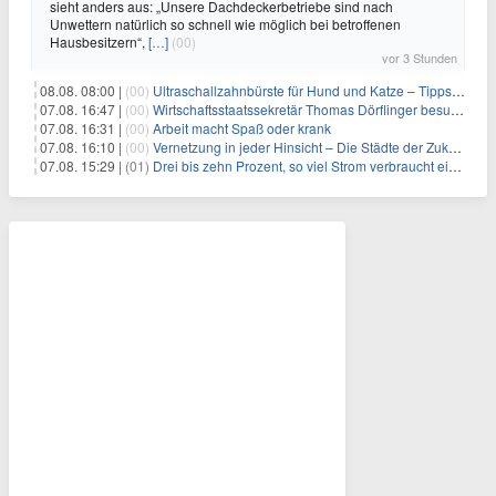
sieht anders aus: „Unsere Dachdeckerbetriebe sind nach
Unwettern natürlich so schnell wie möglich bei betroffenen
Hausbesitzern“,
[…]
(00)
vor 3 Stunden
08.08. 08:00 |
(00)
Ultraschallzahnbürste für Hund und Katze – Tipps zur erfolgreichen Eingewöhnung
07.08. 16:47 |
(00)
Wirtschaftsstaatssekretär Thomas Dörflinger besucht Handwerksbetrieb im Kammerbezirk Freiburg
07.08. 16:31 |
(00)
Arbeit macht Spaß oder krank
07.08. 16:10 |
(00)
Vernetzung in jeder Hinsicht – Die Städte der Zukunft sind grün-blau
07.08. 15:29 |
(01)
Drei bis zehn Prozent, so viel Strom verbraucht ein Aufzug im Gebäude