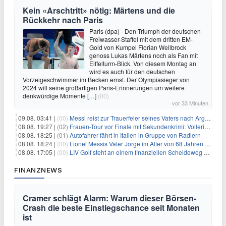
Kein «Arschtritt» nötig: Märtens und die
Rückkehr nach Paris
Paris (dpa) - Den Triumph der deutschen
Freiwasser-Staffel mit dem dritten EM-
Gold von Kumpel Florian Wellbrock
genoss Lukas Märtens noch als Fan mit
Eiffelturm-Blick. Von diesem Montag an
wird es auch für den deutschen
Vorzeigeschwimmer im Becken ernst. Der Olympiasieger von
2024 will seine großartigen Paris-Erinnerungen um weitere
denkwürdige Momente
[…]
(00)
vor 33 Minuten
09.08. 03:41 |
(00)
Messi reist zur Trauerfeier seines Vaters nach Argentinien
08.08. 19:27 |
(02)
Frauen-Tour vor Finale mit Sekundenkrimi: Vollering in Gelb
08.08. 18:25 |
(01)
Autofahrer fährt in Italien in Gruppe von Radlern
08.08. 18:24 |
(00)
Lionel Messis Vater Jorge im Alter von 68 Jahren gestorben
08.08. 17:05 |
(00)
LIV Golf steht an einem finanziellen Scheideweg auf der Suche nach neuen Investitionen
FINANZNEWS
Cramer schlägt Alarm: Warum dieser Börsen-
Crash die beste Einstiegschance seit Monaten
ist