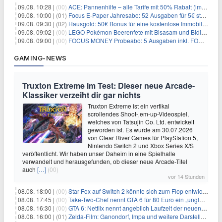
09.08. 10:28 |
(00)
ACE: Pannenhilfe – alle Tarife mit 50% Rabatt (im ersten Jahr)
09.08. 10:00 |
(01)
Focus E-Paper Jahresabo: 52 Ausgaben für 5€ statt 207,48€ – per Formular kündbar!
09.08. 09:30 |
(02)
Hausgold: 50€ Bonus für eine kostenlose Immobilienbewertung
09.08. 09:02 |
(00)
LEGO Pokémon Beerenfete mit Bisasam und Bidiza für 14,99€
09.08. 09:00 |
(00)
FOCUS MONEY Probeabo: 5 Ausgaben inkl. FOCUS+ Zugang für 5€
GAMING-NEWS
Truxton Extreme im Test: Dieser neue Arcade-
Klassiker verzeiht dir gar nichts
Truxton Extreme ist ein vertikal
scrollendes Shoot-‚em-up-Videospiel,
welches von Tatsujin Co. Ltd. entwickelt
geworden ist. Es wurde am 30.07.2026
von Clear River Games für PlayStation 5,
Nintendo Switch 2 und Xbox Series X/S
veröffentlicht. Wir haben unser Daheim in eine Spielhalle
verwandelt und herausgefunden, ob dieser neue Arcade-Titel
auch
[…]
(00)
vor 14 Stunden
08.08. 18:00 |
(00)
Star Fox auf Switch 2 könnte sich zum Flop entwickeln
08.08. 17:45 |
(00)
Take-Two-Chef nennt GTA 6 für 80 Euro ein „unglaubliches Schnäppchen“
08.08. 16:30 |
(00)
GTA 6: Netflix nennt angeblich Laufzeit der neuen Gameplay-Präsentation
08.08. 16:00 |
(01)
Zelda-Film: Ganondorf, Impa und weitere Darsteller sollen feststehen