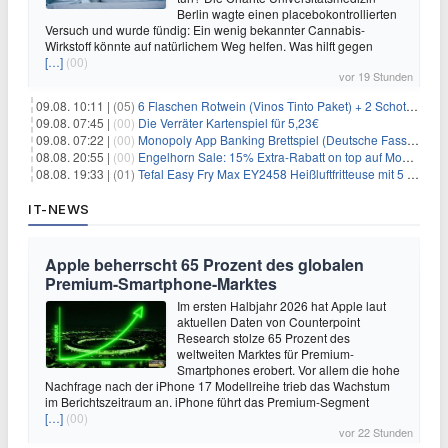
Berlin wagte einen placebokontrollierten
Versuch und wurde fündig: Ein wenig bekannter Cannabis-
Wirkstoff könnte auf natürlichem Weg helfen. Was hilft gegen
[…]
(00)
vor 19 Stunden
09.08. 10:11 |
(05)
6 Flaschen Rotwein (Vinos Tinto Paket) + 2 Schott Zwiesel Gläser für 25,99€ inkl. Versand
09.08. 07:45 |
(00)
Die Verräter Kartenspiel für 5,23€
09.08. 07:22 |
(00)
Monopoly App Banking Brettspiel (Deutsche Fassung) für 9,84€
08.08. 20:55 |
(00)
Engelhorn Sale: 15% Extra-Rabatt on top auf Mode- und Sport-Artikel
08.08. 19:33 |
(01)
Tefal Easy Fry Max EY2458 Heißluftfritteuse mit 5 Litern für 64,99€
IT-NEWS
Apple beherrscht 65 Prozent des globalen
Premium-Smartphone-Marktes
Im ersten Halbjahr 2026 hat Apple laut
aktuellen Daten von Counterpoint
Research stolze 65 Prozent des
weltweiten Marktes für Premium-
Smartphones erobert. Vor allem die hohe
Nachfrage nach der iPhone 17 Modellreihe trieb das Wachstum
im Berichtszeitraum an. iPhone führt das Premium-Segment
[…]
(00)
vor 22 Stunden