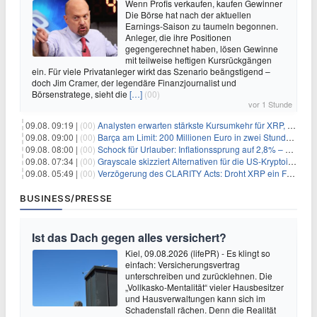
Wenn Profis verkaufen, kaufen Gewinner
Die Börse hat nach der aktuellen
Earnings-Saison zu taumeln begonnen.
Anleger, die ihre Positionen
gegengerechnet haben, lösen Gewinne
mit teilweise heftigen Kursrückgängen
ein. Für viele Privatanleger wirkt das Szenario beängstigend –
doch Jim Cramer, der legendäre Finanzjournalist und
Börsenstratege, sieht die
[…]
(00)
vor 1 Stunde
09.08. 09:19 |
(00)
Analysten erwarten stärkste Kursumkehr für XRP, während Polymarket skeptisch bleibt
09.08. 09:00 |
(00)
Barça am Limit: 200 Millionen Euro in zwei Stunden – warum dieser Schuldentrip hochgefährlich wird
09.08. 08:00 |
(00)
Schock für Urlauber: Inflationssprung auf 2,8% – Diese Preise explodieren jetzt
09.08. 07:34 |
(00)
Grayscale skizziert Alternativen für die US-Kryptoindustrie ohne CLARITY Act
09.08. 05:49 |
(00)
Verzögerung des CLARITY Acts: Droht XRP ein Fall unter die $1-Marke?
BUSINESS/PRESSE
Ist das Dach gegen alles versichert?
Kiel, 09.08.2026 (lifePR) - Es klingt so
einfach: Versicherungsvertrag
unterschreiben und zurücklehnen. Die
„Vollkasko-Mentalität“ vieler Hausbesitzer
und Hausverwaltungen kann sich im
Schadensfall rächen. Denn die Realität