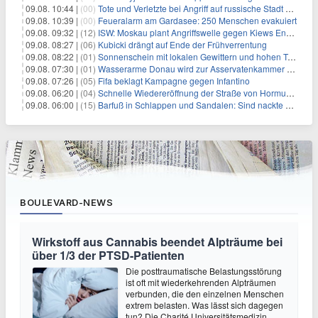
09.08. 10:44 |
(00)
Tote und Verletzte bei Angriff auf russische Stadt Belgorod
09.08. 10:39 |
(00)
Feueralarm am Gardasee: 250 Menschen evakuiert
09.08. 09:32 |
(12)
ISW: Moskau plant Angriffswelle gegen Kiews Energieinfrastruktur
09.08. 08:27 |
(06)
Kubicki drängt auf Ende der Frühverrentung
09.08. 08:22 |
(01)
Sonnenschein mit lokalen Gewittern und hohen Temperaturen
09.08. 07:30 |
(01)
Wasserarme Donau wird zur Asservatenkammer der Geschichte
09.08. 07:26 |
(05)
Fifa beklagt Kampagne gegen Infantino
09.08. 06:20 |
(04)
Schnelle Wiedereröffnung der Straße von Hormus ungewiss
09.08. 06:00 |
(15)
Barfuß in Schlappen und Sandalen: Sind nackte Füße eklig?
BOULEVARD-NEWS
Wirkstoff aus Cannabis beendet Alpträume bei
über 1/3 der PTSD-Patienten
Die posttraumatische Belastungsstörung
ist oft mit wiederkehrenden Alpträumen
verbunden, die den einzelnen Menschen
extrem belasten. Was lässt sich dagegen
tun? Die Charité Universitätsmedizin