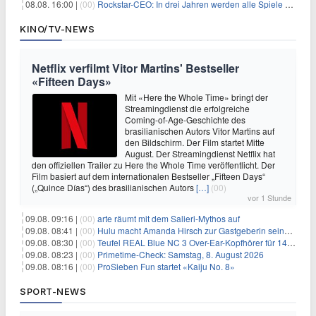
08.08. 16:00 |
(00)
Rockstar-CEO: In drei Jahren werden alle Spiele gestreamt
KINO/TV-NEWS
Netflix verfilmt Vitor Martins' Bestseller
«Fifteen Days»
Mit «Here the Whole Time» bringt der
Streamingdienst die erfolgreiche
Coming-of-Age-Geschichte des
brasilianischen Autors Vitor Martins auf
den Bildschirm. Der Film startet Mitte
August. Der Streamingdienst Netflix hat
den offiziellen Trailer zu Here the Whole Time veröffentlicht. Der
Film basiert auf dem internationalen Bestseller „Fifteen Days“
(„Quince Días“) des brasilianischen Autors
[…]
(00)
vor 1 Stunde
09.08. 09:16 |
(00)
arte räumt mit dem Salieri-Mythos auf
09.08. 08:41 |
(00)
Hulu macht Amanda Hirsch zur Gastgeberin seines Reality-Podcasts
09.08. 08:30 |
(00)
Teufel REAL Blue NC 3 Over-Ear-Kopfhörer für 149,99€
09.08. 08:23 |
(00)
Primetime-Check: Samstag, 8. August 2026
09.08. 08:16 |
(00)
ProSieben Fun startet «Kaiju No. 8»
SPORT-NEWS