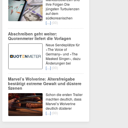
ihre Folgen Die
jüngsten Turbulenzen
auf dem
südkoreanischen
[…]
(00)
Abschreiben geht weiter:
Quotenmeter liefert die Vorlagen
Neue Sendeplätze für
«The Voice of
Germany» und «The
Masked Singer», dazu
Änderungen bei
[…]
(00)
Marvel’s Wolverine: Altersfreigabe
bestätigt extreme Gewalt und düstere
Szenen
Schon die ersten Trailer
machten deutlich, dass
Marvel’s Wolverine
deutlich düsterer
[…]
(00)