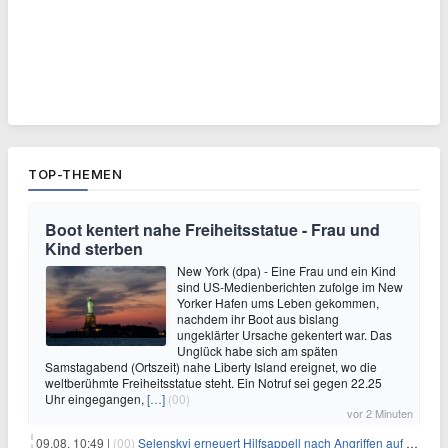
TOP-THEMEN
Boot kentert nahe Freiheitsstatue - Frau und
Kind sterben
New York (dpa) - Eine Frau und ein Kind
sind US-Medienberichten zufolge im New
Yorker Hafen ums Leben gekommen,
nachdem ihr Boot aus bislang
ungeklärter Ursache gekentert war. Das
Unglück habe sich am späten
Samstagabend (Ortszeit) nahe Liberty Island ereignet, wo die
weltberühmte Freiheitsstatue steht. Ein Notruf sei gegen 22.25
Uhr eingegangen,
[…]
(00)
vor 2 Minuten
09.08. 10:49 |
(00)
Selenskyj erneuert Hilfsappell nach Angriffen auf mehrere Städte